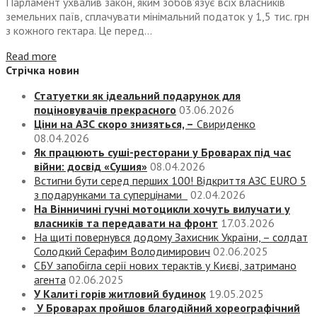
Парламент ухвалив закон, яким зобов’язує всіх власників
земельних паїв, сплачувати мінімальний податок у 1,5 тис. грн
з кожного гектара. Це перед...
Read more
Стрічка новин
Статуетки як ідеальний подарунок для
поціновувачів прекрасного
03.06.2026
Ціни на АЗС скоро знизяться, –
Свириденко
08.04.2026
Як працюють суші-ресторани у Броварах під час
війни: досвід «Сушия»
08.04.2026
Встигни бути серед перших 100! Відкриття АЗС EURO 5
з подарунками та суперцінами
02.04.2026
На Вінничині гучні мотоцикли хочуть вилучати у
власників та передавати на фронт
17.03.2026
На щиті повернувся додому Захисник України, – солдат
Солодкий Серафим Володимирович
02.06.2025
СБУ запобігла серії нових терактів у Києві, затримано
агента
02.06.2025
У Калиті горів житловий будинок
19.05.2025
У Броварах пройшов благодійний хореографічний