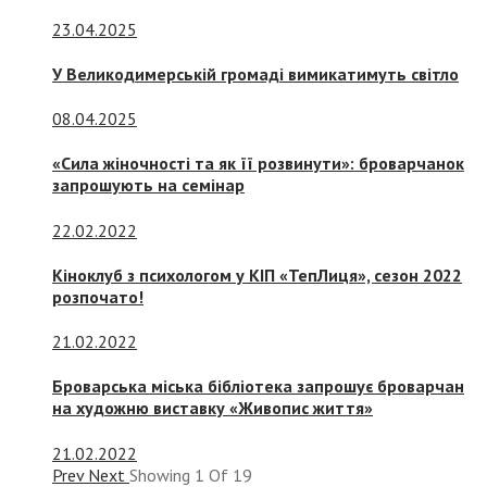
23.04.2025
У Великодимерській громаді вимикатимуть світло
08.04.2025
«Сила жіночності та як її розвинути»: броварчанок
запрошують на семінар
22.02.2022
Кіноклуб з психологом у КІП «ТепЛиця», сезон 2022
розпочато!
21.02.2022
Броварська міська бібліотека запрошує броварчан
на художню виставку «Живопис життя»
21.02.2022
Prev
Next
Showing
1
Of
19