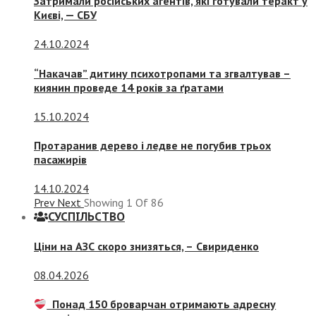
Затримали російських агентів, які готували теракт у
Києві, — СБУ
24.10.2024
“Накачав” дитину психотропами та згвалтував –
киянин проведе 14 років за ґратами
15.10.2024
Протаранив дерево і ледве не погубив трьох
пасажирів
14.10.2024
Prev
Next
Showing
1
Of
86
СУСПIЛЬСТВО
Ціни на АЗС скоро знизяться, –
Свириденко
08.04.2026
Понад 150 броварчан отримають адресну