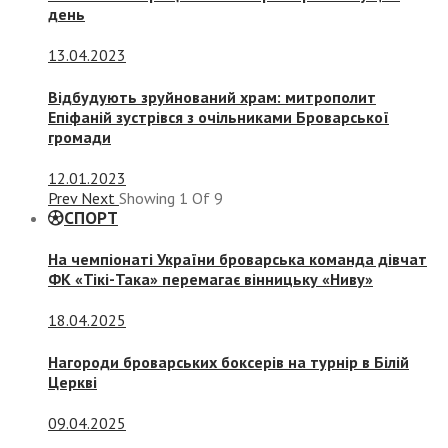
день
13.04.2023
Відбудують зруйнований храм: митрополит
Епіфаній зустрівся з очільниками Броварської
громади
12.01.2023
Prev
Next
Showing
1
Of
9
СПОРТ
На чемпіонаті України броварська команда дівчат
ФК «Тікі-Така» перемагає вінницьку «Ниву»
18.04.2025
Нагороди броварських боксерів на турнір в Білій
Церкві
09.04.2025