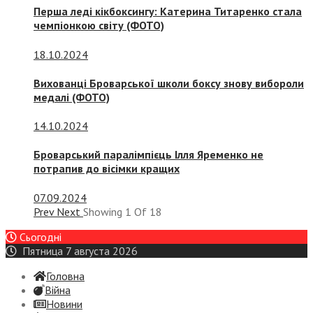
Перша леді кікбоксингу: Катерина Титаренко стала
чемпіонкою світу (ФОТО)
18.10.2024
Вихованці Броварської школи боксу знову вибороли
медалі (ФОТО)
14.10.2024
Броварський паралімпієць Ілля Яременко не
потрапив до вісімки кращих
07.09.2024
Prev
Next
Showing
1
Of
18
Сьогодні
Пятница 7 августа 2026
Головна
Війна
Новини