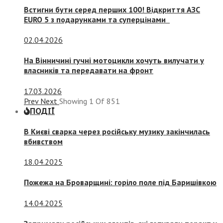
Встигни бути серед перших 100! Відкриття АЗС
EURO 5 з подарунками та суперцінами
02.04.2026
На Вінничині гучні мотоцикли хочуть вилучати у
власників та передавати на фронт
17.03.2026
Prev
Next
Showing
1
Of
851
ПОДІЇ
В Києві сварка через російську музику закінчилась
вбивством
18.04.2025
Пожежа на Броварщині: горіло поле під Баришівкою
14.04.2025