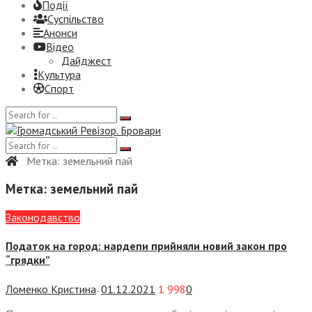
Події
Суспiльство
Анонси
Відео
Дайджест
Культура
Спорт
Метка:
земельний пай
Метка:
земельний пай
Законодавство
Податок на город: нардепи прийняли новий закон про
“грядки”
Ломенко Кристина
01.12.2021
1 998
0
—