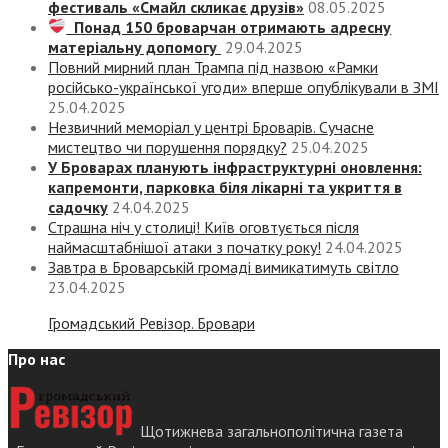
фестиваль «Смайл скликає друзів»
08.05.2025
Понад 150 броварчан отримають адресну
матеріальну допомогу
29.04.2025
Повний мирний план Трампа під назвою «‎Рамки
російсько-української угоди» вперше опублікували в ЗМІ
25.04.2025
Незвичний меморіал у центрі Броварів. Сучасне
мистецтво чи порушення порядку?
25.04.2025
У Броварах планують інфраструктурні оновлення:
капремонти, парковка біля лікарні та укриття в
садочку
24.04.2025
Страшна ніч у столиці! Київ оговтується після
наймасштабнішої атаки з початку року!
24.04.2025
Завтра в Броварській громаді вимикатимуть світло
23.04.2025
Громадський Ревізор. Бровари
Про нас
Щотижнева загальнополітична газета