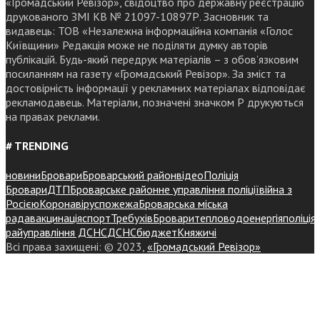
«Громадський Ревізор», свідоцтво про державну реєстрацію
друкованого ЗМІ КВ № 21097-10897Р. Засновник та
видавець: ТОВ «Незалежна інформаційна компанія «Голос
Київщини» Редакція може не поділяти думку авторів
публікацій. Будь-який передрук матеріалів – з обов’язковим
посиланням на газету «Громадський Ревізор». За зміст та
достовірність інформації у рекламних матеріалах відповідає
рекламодавець. Матеріали, позначені значком Р друкуються
на правах реклами.
# TRENDING
новини
Бровари
Броварський район
відео
Поліція
Бровари
ДТП
Броварське районне управління поліції
війна з
Росією
Коронавірус
пожежа
Броварська міська
рада
вакцинація
спорт
Требухів
Броваритепловодоенергія
поліція
райуправління ДСНС
ДСНС
бюджет
Княжичі
Всі права захищені: © 2023,
«Громадський Ревізор»