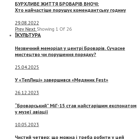
БУРХЛИВЕ ЖИТТЯ БРОВАРІВ ВНОЧІ:
Хто найчастіше порушує комендантську годину
29.08.2022
Prev
Next
Showing
1
Of
26
КУЛЬТУРА
Незвичний меморіал у центрі Броварів. Сучасне
мистецтво чи порушення порядку?
25.04.2025
У «ТепЛиці» завершився «Медяник Fest»
26.12.2023
“Броварський” МіГ-15 став найстарішим експонатом
у музеї авіації
10.05.2023
Чистий четвер: що можна і треба робити у цей