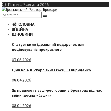
Skip
Пятница 7 августа 2026
to
content
ГОЛОВНА
ВІЙНА
НОВИНИ
Статуетки як ідеальний подарунок для
поціновувачів прекрасного
03.06.2026
Ціни на АЗС скоро знизяться, –
Свириденко
08.04.2026
Як працюють суші-ресторани у Броварах під час
війни: досвід «Сушия»
08.04.2026