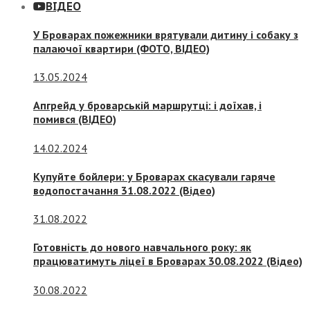
ВІДЕО
У Броварах пожежники врятували дитину і собаку з
палаючої квартири (ФОТО, ВІДЕО)
13.05.2024
Апгрейд у броварській маршрутці: і доїхав, і
помився (ВІДЕО)
14.02.2024
Купуйте бойлери: у Броварах скасували гаряче
водопостачання 31.08.2022 (Відео)
31.08.2022
Готовність до нового навчального року: як
працюватимуть ліцеї в Броварах 30.08.2022 (Відео)
30.08.2022