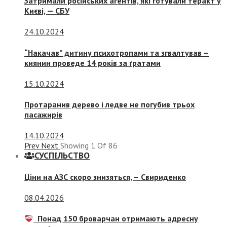
Затримали російських агентів, які готували теракт у
Києві, — СБУ
24.10.2024
“Накачав” дитину психотропами та згвалтував –
киянин проведе 14 років за ґратами
15.10.2024
Протаранив дерево і ледве не погубив трьох
пасажирів
14.10.2024
Prev
Next
Showing
1
Of
86
СУСПIЛЬСТВО
Ціни на АЗС скоро знизяться, –
Свириденко
08.04.2026
Понад 150 броварчан отримають адресну