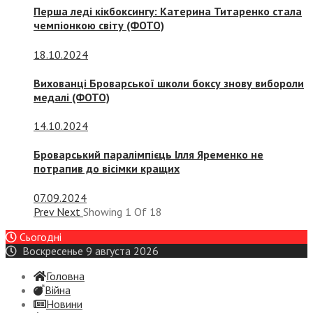
Перша леді кікбоксингу: Катерина Титаренко стала
чемпіонкою світу (ФОТО)
18.10.2024
Вихованці Броварської школи боксу знову вибороли
медалі (ФОТО)
14.10.2024
Броварський паралімпієць Ілля Яременко не
потрапив до вісімки кращих
07.09.2024
Prev
Next
Showing
1
Of
18
Сьогодні
Воскресенье 9 августа 2026
Головна
Війна
Новини