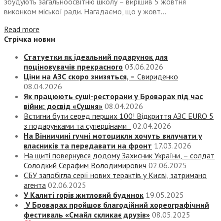
збудують загальноосвітню школу – вирішив 5 жовтня
виконком міської ради. Нагадаємо, що у жовт...
Read more
Стрічка новин
Статуетки як ідеальний подарунок для
поціновувачів прекрасного
03.06.2026
Ціни на АЗС скоро знизяться, –
Свириденко
08.04.2026
Як працюють суші-ресторани у Броварах під час
війни: досвід «Сушия»
08.04.2026
Встигни бути серед перших 100! Відкриття АЗС EURO 5
з подарунками та суперцінами
02.04.2026
На Вінничині гучні мотоцикли хочуть вилучати у
власників та передавати на фронт
17.03.2026
На щиті повернувся додому Захисник України, – солдат
Солодкий Серафим Володимирович
02.06.2025
СБУ запобігла серії нових терактів у Києві, затримано
агента
02.06.2025
У Калиті горів житловий будинок
19.05.2025
У Броварах пройшов благодійний хореографічний
фестиваль «Смайл скликає друзів»
08.05.2025