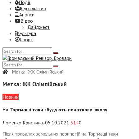
Події
Суспiльство
Анонси
Відео
Дайджест
Культура
Спорт
Метка:
ЖК Олімпійський
Метка:
ЖК Олімпійський
Новини
На Торгмаші таки збудують початкову школу
Ломенко Кристина
05.10.2021
514
0
—
Після тривалих земельних перипетій на Торгмаші таки