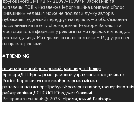
друкованого ЗМІ КВ № 21097-10897Р. Засновник та
видавець: ТОВ «Незалежна інформаційна компанія «Голос
Київщини» Редакція може не поділяти думку авторів
публікацій. Будь-який передрук матеріалів – з обов’язковим
посиланням на газету «Громадський Ревізор». За зміст та
достовірність інформації у рекламних матеріалах відповідає
рекламодавець. Матеріали, позначені значком Р друкуються
на правах реклами.
# TRENDING
новини
Бровари
Броварський район
відео
Поліція
Бровари
ДТП
Броварське районне управління поліції
війна з
Росією
Коронавірус
пожежа
Броварська міська
рада
вакцинація
спорт
Требухів
Броваритепловодоенергія
поліція
райуправління ДСНС
ДСНС
бюджет
Княжичі
Всі права захищені: © 2023,
«Громадський Ревізор»