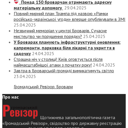
Понад 150 броварчан отримають адресну
матеріальну допомогу
29.04.2025
Повний мирний план Трампа під назвою «‎Рамки
російсько-української угоди» вперше опублікували в ЗМІ
25.04.2025
Незвичний меморіал у центрі Броварів. Сучасне
мистецтво чи порушення порядку?
25.04.2025
У Броварах планують інфраструктурні оновлення:
капремонти, парковка біля лікарні та укриття в
садочку
24.04.2025
Страшна ніч у столиці! Київ оговтується після
наймасштабнішої атаки з початку року!
24.04.2025
Завтра в Броварській громаді вимикатимуть світло
23.04.2025
Громадський Ревізор. Бровари
Про нас
Щотижнева загальнополітична газета
«Громадський Ревізор», свідоцтво про державну реєстрацію