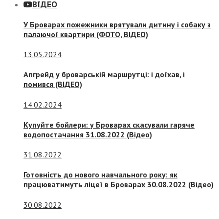
ВІДЕО
У Броварах пожежники врятували дитину і собаку з
палаючої квартири (ФОТО, ВІДЕО)
13.05.2024
Апгрейд у броварській маршрутці: і доїхав, і
помився (ВІДЕО)
14.02.2024
Купуйте бойлери: у Броварах скасували гаряче
водопостачання 31.08.2022 (Відео)
31.08.2022
Готовність до нового навчального року: як
працюватимуть ліцеї в Броварах 30.08.2022 (Відео)
30.08.2022