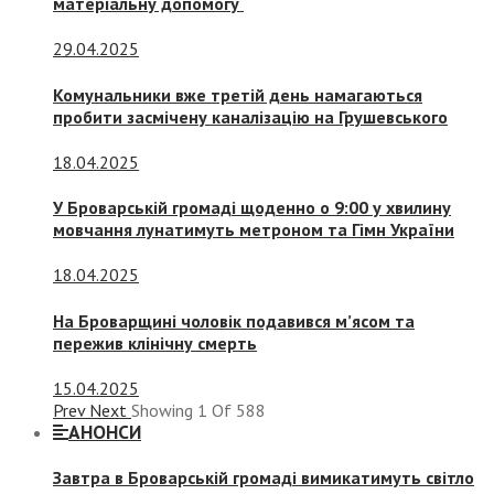
матеріальну допомогу
29.04.2025
Комунальники вже третій день намагаються
пробити засмічену каналізацію на Грушевського
18.04.2025
У Броварській громаді щоденно о 9:00 у хвилину
мовчання лунатимуть метроном та Гімн України
18.04.2025
На Броварщині чоловік подавився м’ясом та
пережив клінічну смерть
15.04.2025
Prev
Next
Showing
1
Of
588
АНОНСИ
Завтра в Броварській громаді вимикатимуть світло