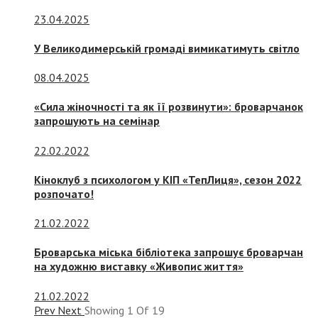
23.04.2025
У Великодимерській громаді вимикатимуть світло
08.04.2025
«Сила жіночності та як її розвинути»: броварчанок
запрошують на семінар
22.02.2022
Кіноклуб з психологом у КІП «ТепЛиця», сезон 2022
розпочато!
21.02.2022
Броварська міська бібліотека запрошує броварчан
на художню виставку «Живопис життя»
21.02.2022
Prev
Next
Showing
1
Of
19