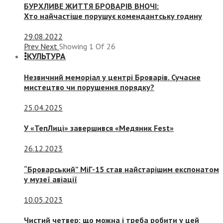
БУРХЛИВЕ ЖИТТЯ БРОВАРІВ ВНОЧІ:
Хто найчастіше порушує комендантську годину
29.08.2022
Prev
Next
Showing
1
Of
26
КУЛЬТУРА
Незвичний меморіал у центрі Броварів. Сучасне
мистецтво чи порушення порядку?
25.04.2025
У «ТепЛиці» завершився «Медяник Fest»
26.12.2023
“Броварський” МіГ-15 став найстарішим експонатом
у музеї авіації
10.05.2023
Чистий четвер: що можна і треба робити у цей