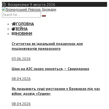
Skip
Воскресенье 9 августа 2026
to
content
ГОЛОВНА
ВІЙНА
НОВИНИ
Статуетки як ідеальний подарунок для
поціновувачів прекрасного
03.06.2026
Ціни на АЗС скоро знизяться, –
Свириденко
08.04.2026
Як працюють суші-ресторани у Броварах під час
війни: досвід «Сушия»
08.04.2026