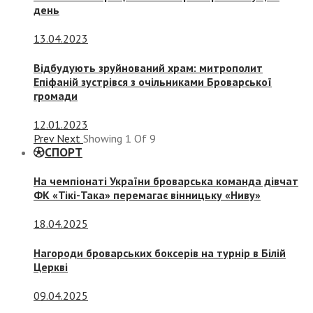
день
13.04.2023
Відбудують зруйнований храм: митрополит
Епіфаній зустрівся з очільниками Броварської
громади
12.01.2023
Prev
Next
Showing
1
Of
9
СПОРТ
На чемпіонаті України броварська команда дівчат
ФК «Тікі-Така» перемагає вінницьку «Ниву»
18.04.2025
Нагороди броварських боксерів на турнір в Білій
Церкві
09.04.2025