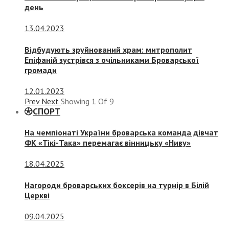
день
13.04.2023
Відбудують зруйнований храм: митрополит
Епіфаній зустрівся з очільниками Броварської
громади
12.01.2023
Prev
Next
Showing
1
Of
9
СПОРТ
На чемпіонаті України броварська команда дівчат
ФК «Тікі-Така» перемагає вінницьку «Ниву»
18.04.2025
Нагороди броварських боксерів на турнір в Білій
Церкві
09.04.2025