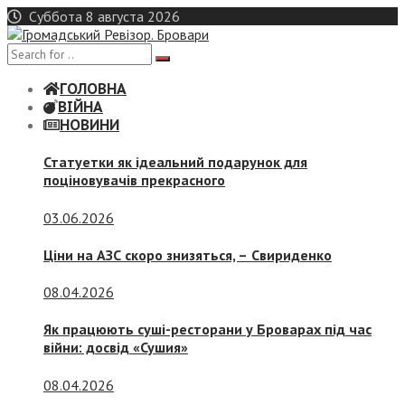
Skip
Суббота 8 августа 2026
to
content
ГОЛОВНА
ВІЙНА
НОВИНИ
Статуетки як ідеальний подарунок для
поціновувачів прекрасного
03.06.2026
Ціни на АЗС скоро знизяться, –
Свириденко
08.04.2026
Як працюють суші-ресторани у Броварах під час
війни: досвід «Сушия»
08.04.2026