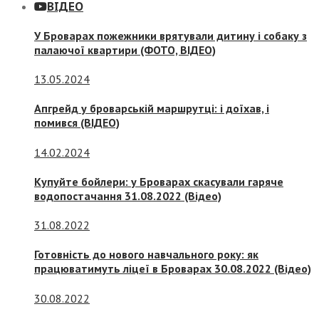
ВІДЕО
У Броварах пожежники врятували дитину і собаку з
палаючої квартири (ФОТО, ВІДЕО)
13.05.2024
Апгрейд у броварській маршрутці: і доїхав, і
помився (ВІДЕО)
14.02.2024
Купуйте бойлери: у Броварах скасували гаряче
водопостачання 31.08.2022 (Відео)
31.08.2022
Готовність до нового навчального року: як
працюватимуть ліцеї в Броварах 30.08.2022 (Відео)
30.08.2022