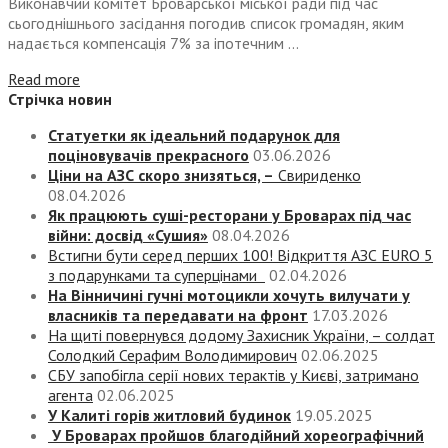
Виконавчий комітет Броварської міської ради під час
сьогоднішнього засідання погодив список громадян, яким
надається компенсація 7% за іпотечним ...
Read more
Стрічка новин
Статуетки як ідеальний подарунок для
поціновувачів прекрасного
03.06.2026
Ціни на АЗС скоро знизяться, –
Свириденко
08.04.2026
Як працюють суші-ресторани у Броварах під час
війни: досвід «Сушия»
08.04.2026
Встигни бути серед перших 100! Відкриття АЗС EURO 5
з подарунками та суперцінами
02.04.2026
На Вінничині гучні мотоцикли хочуть вилучати у
власників та передавати на фронт
17.03.2026
На щиті повернувся додому Захисник України, – солдат
Солодкий Серафим Володимирович
02.06.2025
СБУ запобігла серії нових терактів у Києві, затримано
агента
02.06.2025
У Калиті горів житловий будинок
19.05.2025
У Броварах пройшов благодійний хореографічний