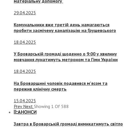
матеріальну допомогу
29.04.2025
Комунальники вже третій день намагаються
пробити засмічену каналізацію на Грушевського
18.04.2025
У Броварській громаді щоденно о 9:00 у хвилину
мовчання лунатимуть метроном та Гімн України
18.04.2025
На Броварщині чоловік подавився м’ясом та
пережив клінічну смерть
15.04.2025
Prev
Next
Showing
1
Of
588
АНОНСИ
Завтра в Броварській громаді вимикатимуть світло