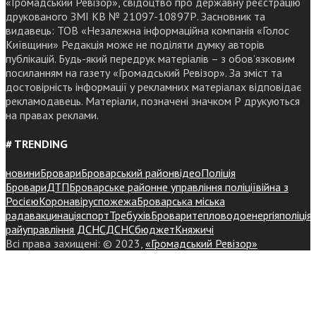
«Громадський Ревізор», свідоцтво про державну реєстрацію
друкованого ЗМІ КВ № 21097-10897Р. Засновник та
видавець: ТОВ «Незалежна інформаційна компанія «Голос
Київщини» Редакція може не поділяти думку авторів
публікацій. Будь-який передрук матеріалів – з обов’язковим
посиланням на газету «Громадський Ревізор». За зміст та
достовірність інформації у рекламних матеріалах відповідає
рекламодавець. Матеріали, позначені значком Р друкуються
на правах реклами.
# TRENDING
новини
Бровари
Броварський район
відео
Поліція
Бровари
ДТП
Броварське районне управління поліції
війна з
Росією
Коронавірус
пожежа
Броварська міська
рада
вакцинація
спорт
Требухів
Броваритепловодоенергія
поліція
райуправління ДСНС
ДСНС
бюджет
Княжичі
Всі права захищені: © 2023,
«Громадський Ревізор»