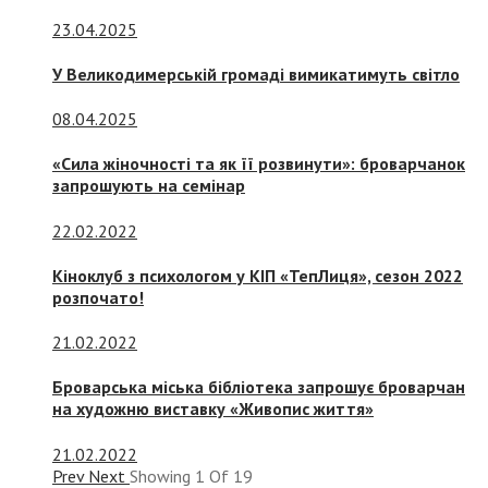
23.04.2025
У Великодимерській громаді вимикатимуть світло
08.04.2025
«Сила жіночності та як її розвинути»: броварчанок
запрошують на семінар
22.02.2022
Кіноклуб з психологом у КІП «ТепЛиця», сезон 2022
розпочато!
21.02.2022
Броварська міська бібліотека запрошує броварчан
на художню виставку «Живопис життя»
21.02.2022
Prev
Next
Showing
1
Of
19