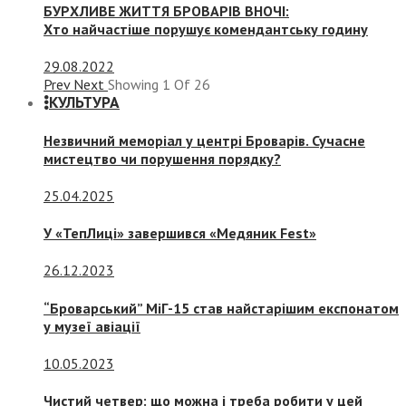
БУРХЛИВЕ ЖИТТЯ БРОВАРІВ ВНОЧІ:
Хто найчастіше порушує комендантську годину
29.08.2022
Prev
Next
Showing
1
Of
26
КУЛЬТУРА
Незвичний меморіал у центрі Броварів. Сучасне
мистецтво чи порушення порядку?
25.04.2025
У «ТепЛиці» завершився «Медяник Fest»
26.12.2023
“Броварський” МіГ-15 став найстарішим експонатом
у музеї авіації
10.05.2023
Чистий четвер: що можна і треба робити у цей