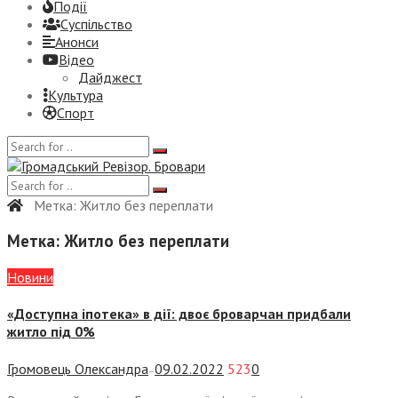
Події
Суспiльство
Анонси
Відео
Дайджест
Культура
Спорт
Метка:
Житло без переплати
Метка:
Житло без переплати
Новини
«Доступна іпотека» в дії: двоє броварчан придбали
житло під 0%
Громовець Олександра
09.02.2022
523
0
—