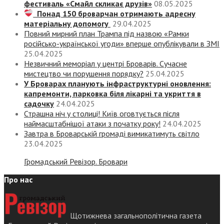
фестиваль «Смайл скликає друзів»
08.05.2025
Понад 150 броварчан отримають адресну
матеріальну допомогу
29.04.2025
Повний мирний план Трампа під назвою «‎Рамки
російсько-української угоди» вперше опублікували в ЗМІ
25.04.2025
Незвичний меморіал у центрі Броварів. Сучасне
мистецтво чи порушення порядку?
25.04.2025
У Броварах планують інфраструктурні оновлення:
капремонти, парковка біля лікарні та укриття в
садочку
24.04.2025
Страшна ніч у столиці! Київ оговтується після
наймасштабнішої атаки з початку року!
24.04.2025
Завтра в Броварській громаді вимикатимуть світло
23.04.2025
Громадський Ревізор. Бровари
Про нас
Щотижнева загальнополітична газета