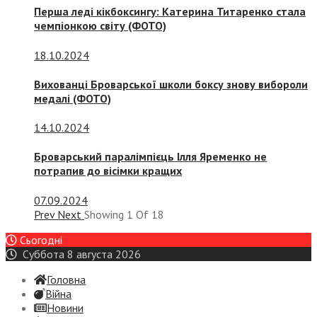
Перша леді кікбоксингу: Катерина Титаренко стала
чемпіонкою світу (ФОТО)
18.10.2024
Вихованці Броварської школи боксу знову вибороли
медалі (ФОТО)
14.10.2024
Броварський паралімпієць Ілля Яременко не
потрапив до вісімки кращих
07.09.2024
Prev
Next
Showing
1
Of
18
Сьогодні
Суббота 8 августа 2026
Головна
Війна
Новини