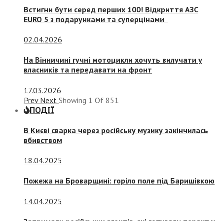
Встигни бути серед перших 100! Відкриття АЗС
EURO 5 з подарунками та суперцінами
02.04.2026
На Вінничині гучні мотоцикли хочуть вилучати у
власників та передавати на фронт
17.03.2026
Prev
Next
Showing
1
Of
851
ПОДІЇ
В Києві сварка через російську музику закінчилась
вбивством
18.04.2025
Пожежа на Броварщині: горіло поле під Баришівкою
14.04.2025