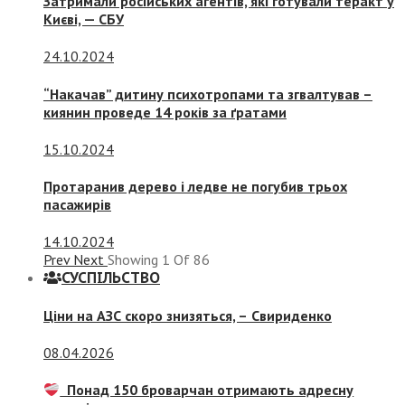
Затримали російських агентів, які готували теракт у
Києві, — СБУ
24.10.2024
“Накачав” дитину психотропами та згвалтував –
киянин проведе 14 років за ґратами
15.10.2024
Протаранив дерево і ледве не погубив трьох
пасажирів
14.10.2024
Prev
Next
Showing
1
Of
86
СУСПIЛЬСТВО
Ціни на АЗС скоро знизяться, –
Свириденко
08.04.2026
Понад 150 броварчан отримають адресну