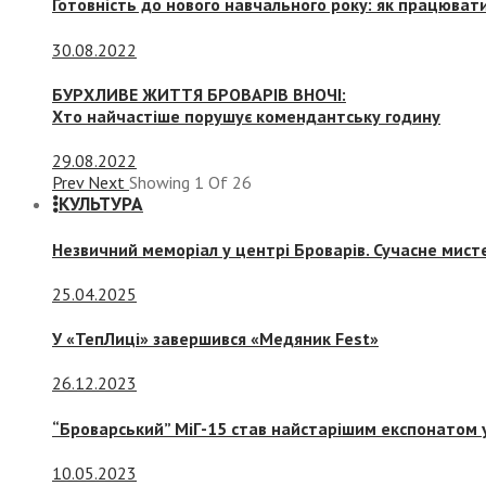
Готовність до нового навчального року: як працювати
30.08.2022
БУРХЛИВЕ ЖИТТЯ БРОВАРІВ ВНОЧІ:
Хто найчастіше порушує комендантську годину
29.08.2022
Prev
Next
Showing
1
Of
26
КУЛЬТУРА
Незвичний меморіал у центрі Броварів. Сучасне мис
25.04.2025
У «ТепЛиці» завершився «Медяник Fest»
26.12.2023
“Броварський” МіГ-15 став найстарішим експонатом у
10.05.2023