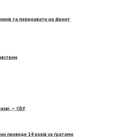
сників та передавати на фронт
бивством
иєві, — СБУ
ин проведе 14 років за ґратами