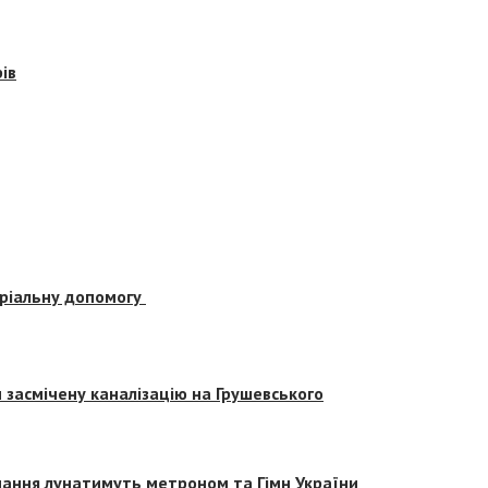
ів
еріальну допомогу
засмічену каналізацію на Грушевського
вчання лунатимуть метроном та Гімн України