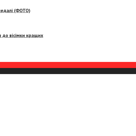
медалі (ФОТО)
 до вісімки кращих