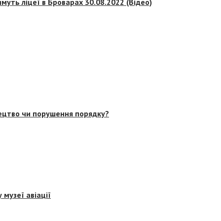
муть ліцеї в Броварах 30.08.2022 (Відео)
тецтво чи порушення порядку?
 музеї авіації