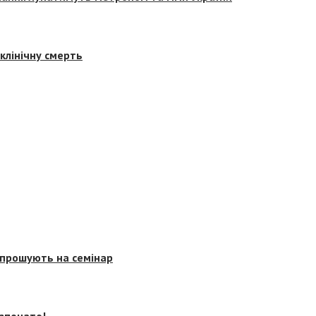
клінічну смерть
запрошують на семінар
озпочато!