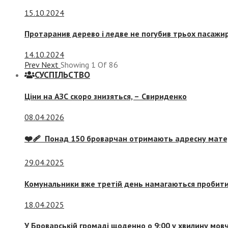
15.10.2024
Протаранив дерево і ледве не погубив трьох пасажир
14.10.2024
Prev
Next
Showing
1
Of
86
СУСПIЛЬСТВО
Ціни на АЗС скоро знизяться, –
Свириденко
08.04.2026
❤️‍🩹 Понад 150 броварчан отримають адресну мат
29.04.2025
Комунальники вже третій день намагаються пробити 
18.04.2025
У Броварській громаді щоденно о 9:00 у хвилину мо