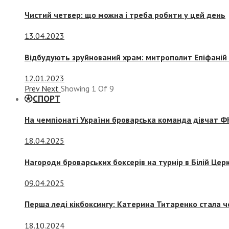
Чистий четвер: що можна і треба робити у цей день
13.04.2023
Відбудують зруйнований храм: митрополит Епіфаній 
12.01.2023
Prev
Next
Showing
1
Of
9
СПОРТ
На чемпіонаті України броварська команда дівчат ФК
18.04.2025
Нагороди броварських боксерів на турнір в Білій Церк
09.04.2025
Перша леді кікбоксингу: Катерина Титаренко стала ч
18.10.2024