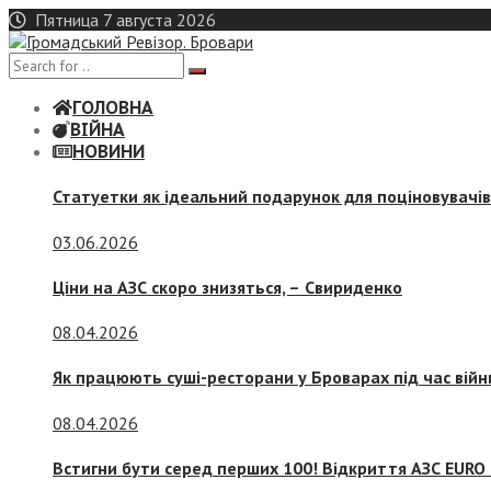
Skip
Пятница 7 августа 2026
to
content
ГОЛОВНА
ВІЙНА
НОВИНИ
Статуетки як ідеальний подарунок для поціновувачі
03.06.2026
Ціни на АЗС скоро знизяться, –
Свириденко
08.04.2026
Як працюють суші-ресторани у Броварах під час війн
08.04.2026
Встигни бути серед перших 100! Відкриття АЗС EURO