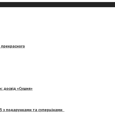
в прекрасного
и: досвід «Сушия»
 5 з подарунками та суперцінами