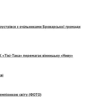
зустрівся з очільниками Броварської громади
 «Тікі-Така» перемагає вінницьку «Ниву»
ві
емпіонкою світу (ФОТО)