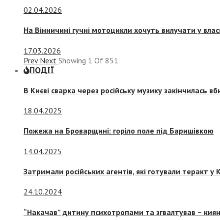
02.04.2026
На Вінничині гучні мотоцикли хочуть вилучати у вла
17.03.2026
Prev
Next
Showing
1
Of
851
ПОДІЇ
В Києві сварка через російську музику закінчилась в
18.04.2025
Пожежа на Броварщині: горіло поле під Баришівкою
14.04.2025
Затримали російських агентів, які готували теракт у К
24.10.2024
“Накачав” дитину психотропами та згвалтував – киян