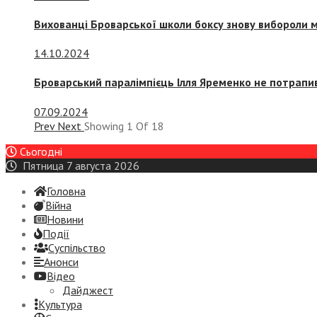
Вихованці Броварської школи боксу знову вибороли 
14.10.2024
Броварський паралімпієць Ілля Яременко не потрапив
07.09.2024
Prev
Next
Showing
1
Of
18
Сьогодні
Пятница 7 августа 2026
Головна
Війна
Новини
Події
Суспiльство
Анонси
Відео
Дайджест
Культура