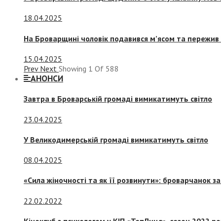
18.04.2025
На Броварщині чоловік подавився м’ясом та пережив 
15.04.2025
Prev
Next
Showing
1
Of
588
АНОНСИ
Завтра в Броварській громаді вимикатимуть світло
23.04.2025
У Великодимерській громаді вимикатимуть світло
08.04.2025
«Сила жіночності та як її розвинути»: броварчанок 
22.02.2022
Кіноклуб з психологом у КІП «ТепЛиця», сезон 2022 р