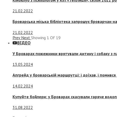
21.02.2022
Броварська міська бібліотека запрошує броварчан 
21.02.2022
Prev
Next
Showing
1
Of
19
ВІДЕО
У Броварах пожежники врятували дитину і собаку з 
13.05.2024
Апгрейд у броварській маршрутці: і доїхав, і помився
14.02.2024
Купуйте бойлери: у Броварах скасували гаряче водоп
31.08.2022