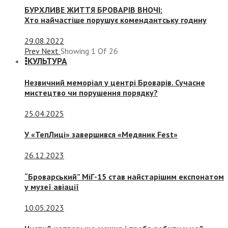
БУРХЛИВЕ ЖИТТЯ БРОВАРІВ ВНОЧІ:
Хто найчастіше порушує комендантську годину
29.08.2022
Prev
Next
Showing
1
Of
26
КУЛЬТУРА
Незвичний меморіал у центрі Броварів. Сучасне
мистецтво чи порушення порядку?
25.04.2025
У «ТепЛиці» завершився «Медяник Fest»
26.12.2023
“Броварський” МіГ-15 став найстарішим експонатом
у музеї авіації
10.05.2023