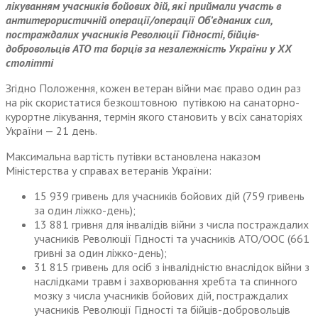
лікуванням учасників бойових дій, які приймали участь в
антитерористичній операції/операції Об’єднаних сил,
постраждалих учасників Революції Гідності, бійців-
добровольців АТО та борців за незалежність України у ХХ
столітті
Згідно Положення, кожен ветеран війни має право один раз
на рік скористатися безкоштовною путівкою на санаторно-
курортне лікування, термін якого становить у всіх санаторіях
України — 21 день.
Максимальна вартість путівки встановлена наказом
Міністерства у справах ветеранів України:
15 939 гривень для учасників бойових дій (759 гривень
за один ліжко-день);
13 881 гривня для інвалідів війни з числа постраждалих
учасників Революції Гідності та учасників АТО/ООС (661
гривні за один ліжко-день);
31 815 гривень для осіб з інвалідністю внаслідок війни з
наслідками травм і захворювання хребта та спинного
мозку з числа учасників бойових дій, постраждалих
учасників Революції Гідності та бійців-добровольців