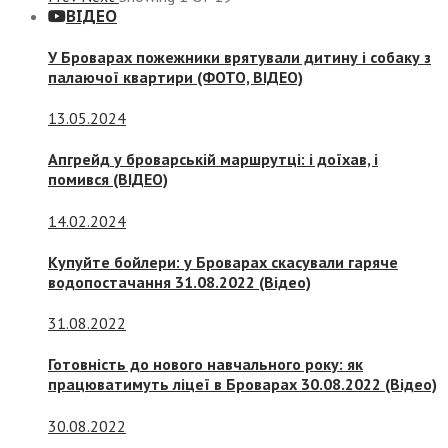
ВІДЕО
У Броварах пожежники врятували дитину і собаку з
палаючої квартири (ФОТО, ВІДЕО)
13.05.2024
Апгрейд у броварській маршрутці: і доїхав, і
помився (ВІДЕО)
14.02.2024
Купуйте бойлери: у Броварах скасували гаряче
водопостачання 31.08.2022 (Відео)
31.08.2022
Готовність до нового навчального року: як
працюватимуть ліцеї в Броварах 30.08.2022 (Відео)
30.08.2022