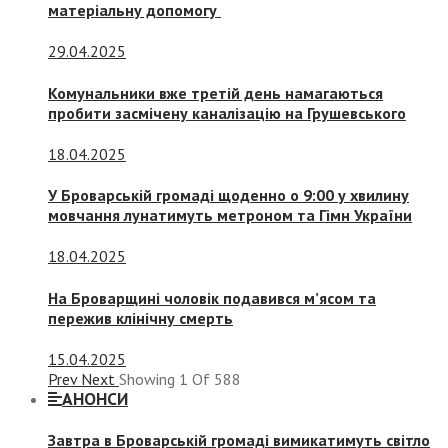
матеріальну допомогу
29.04.2025
Комунальники вже третій день намагаються
пробити засмічену каналізацію на Грушевського
18.04.2025
У Броварській громаді щоденно о 9:00 у хвилину
мовчання лунатимуть метроном та Гімн України
18.04.2025
На Броварщині чоловік подавився м’ясом та
пережив клінічну смерть
15.04.2025
Prev
Next
Showing
1
Of
588
АНОНСИ
Завтра в Броварській громаді вимикатимуть світло