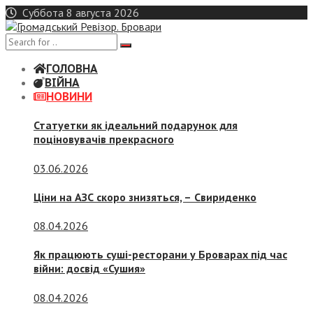
Skip
Суббота 8 августа 2026
to
content
ГОЛОВНА
ВІЙНА
НОВИНИ
Статуетки як ідеальний подарунок для
поціновувачів прекрасного
03.06.2026
Ціни на АЗС скоро знизяться, –
Свириденко
08.04.2026
Як працюють суші-ресторани у Броварах під час
війни: досвід «Сушия»
08.04.2026