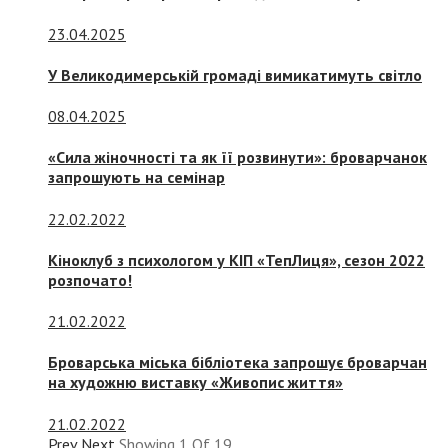
23.04.2025
У Великодимерській громаді вимикатимуть світло
08.04.2025
«Сила жіночності та як її розвинути»: броварчанок
запрошують на семінар
22.02.2022
Кіноклуб з психологом у КІП «ТепЛиця», сезон 2022
розпочато!
21.02.2022
Броварська міська бібліотека запрошує броварчан
на художню виставку «Живопис життя»
21.02.2022
Prev
Next
Showing
1
Of
19