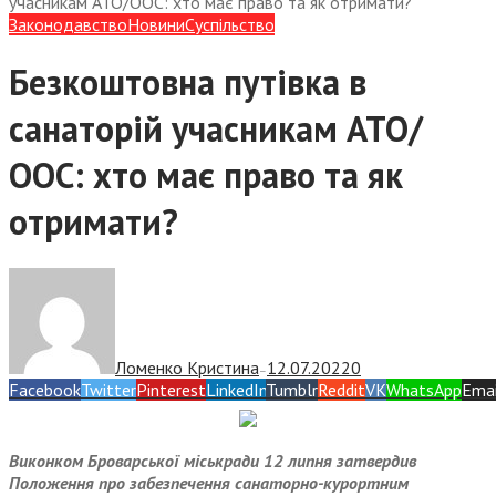
учасникам АТО/ООС: хто має право та як отримати?
Законодавство
Новини
Суспiльство
Безкоштовна путівка в
санаторій учасникам АТО/
ООС: хто має право та як
отримати?
Ломенко Кристина
12.07.2022
0
—
Facebook
Twitter
Pinterest
LinkedIn
Tumblr
Reddit
VK
WhatsApp
Emai
Виконком Броварської міськради 12 липня затвердив
Положення про забезпечення санаторно-курортним