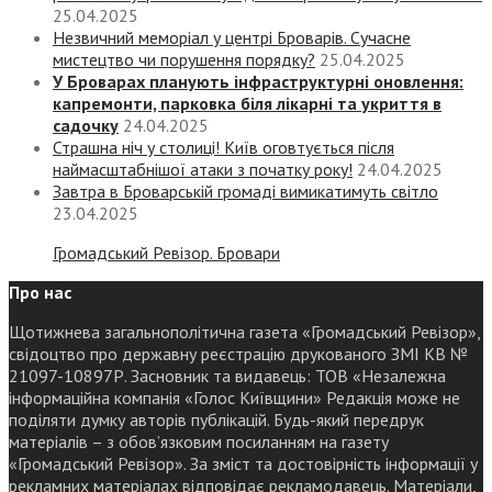
25.04.2025
Незвичний меморіал у центрі Броварів. Сучасне
мистецтво чи порушення порядку?
25.04.2025
У Броварах планують інфраструктурні оновлення:
капремонти, парковка біля лікарні та укриття в
садочку
24.04.2025
Страшна ніч у столиці! Київ оговтується після
наймасштабнішої атаки з початку року!
24.04.2025
Завтра в Броварській громаді вимикатимуть світло
23.04.2025
Громадський Ревізор. Бровари
Про нас
Щотижнева загальнополітична газета «Громадський Ревізор»,
свідоцтво про державну реєстрацію друкованого ЗМІ КВ №
21097-10897Р. Засновник та видавець: ТОВ «Незалежна
інформаційна компанія «Голос Київщини» Редакція може не
поділяти думку авторів публікацій. Будь-який передрук
матеріалів – з обов’язковим посиланням на газету
«Громадський Ревізор». За зміст та достовірність інформації у
рекламних матеріалах відповідає рекламодавець. Матеріали,