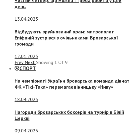
Чистий четвер: що можна і треба робити у цей
день
13.04.2023
Відбудують зруйнований храм: митрополит
Епіфаній зустрівся з очільниками Броварської
громади
12.01.2023
Prev
Next
Showing
1
Of
9
СПОРТ
На чемпіонаті України броварська команда дівчат
ФК «Тікі-Така» перемагає вінницьку «Ниву»
18.04.2025
Нагороди броварських боксерів на турнір в Білій
Церкві
09.04.2025