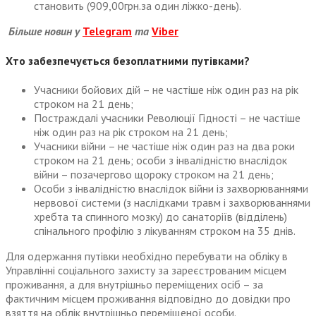
становить (909,00грн.за один ліжко-день).
Більше новин у
Telegram
та
Viber
Хто забезпечується безоплатними путівками?
Учасники бойових дій – не частіше ніж один раз на рік
строком на 21 день;
Постраждалі учасники Революції Гідності – не частіше
ніж один раз на рік строком на 21 день;
Учасники війни – не частіше ніж один раз на два роки
строком на 21 день; особи з інвалідністю внаслідок
війни – позачергово щороку строком на 21 день;
Особи з інвалідністю внаслідок війни із захворюваннями
нервової системи (з наслідками травм і захворюваннями
хребта та спинного мозку) до санаторіїв (відділень)
спінального профілю з лікуванням строком на 35 днів.
Для одержання путівки необхідно перебувати на обліку в
Управлінні соціального захисту за зареєстрованим місцем
проживання, а для внутрішньо переміщених осіб – за
фактичним місцем проживання відповідно до довідки про
взяття на облік внутрішньо переміщеної особи.