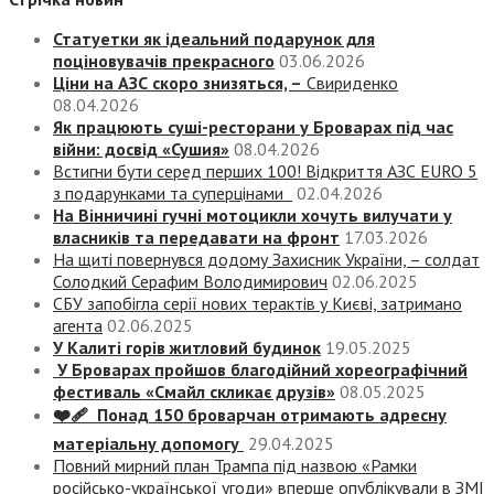
Статуетки як ідеальний подарунок для
поціновувачів прекрасного
03.06.2026
Ціни на АЗС скоро знизяться, –
Свириденко
08.04.2026
Як працюють суші-ресторани у Броварах під час
війни: досвід «Сушия»
08.04.2026
Встигни бути серед перших 100! Відкриття АЗС EURO 5
з подарунками та суперцінами
02.04.2026
На Вінничині гучні мотоцикли хочуть вилучати у
власників та передавати на фронт
17.03.2026
На щиті повернувся додому Захисник України, – солдат
Солодкий Серафим Володимирович
02.06.2025
СБУ запобігла серії нових терактів у Києві, затримано
агента
02.06.2025
У Калиті горів житловий будинок
19.05.2025
У Броварах пройшов благодійний хореографічний
фестиваль «Смайл скликає друзів»
08.05.2025
❤️‍🩹 Понад 150 броварчан отримають адресну
матеріальну допомогу
29.04.2025
Повний мирний план Трампа під назвою «‎Рамки
російсько-української угоди» вперше опублікували в ЗМІ