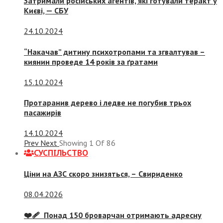
Затримали російських агентів, які готували теракт у
Києві, — СБУ
24.10.2024
“Накачав” дитину психотропами та згвалтував –
киянин проведе 14 років за ґратами
15.10.2024
Протаранив дерево і ледве не погубив трьох
пасажирів
14.10.2024
Prev
Next
Showing
1
Of
86
СУСПIЛЬСТВО
Ціни на АЗС скоро знизяться, –
Свириденко
08.04.2026
❤️‍🩹 Понад 150 броварчан отримають адресну