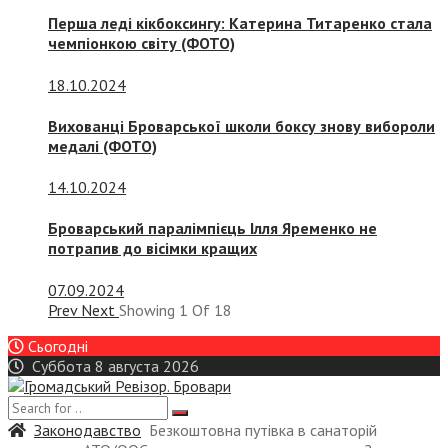
Перша леді кікбоксингу: Катерина Титаренко стала
чемпіонкою світу (ФОТО)
18.10.2024
Вихованці Броварської школи боксу знову вибороли
медалі (ФОТО)
14.10.2024
Броварський паралімпієць Ілля Яременко не
потрапив до вісімки кращих
07.09.2024
Prev
Next
Showing
1
Of
18
Сьогодні
Суббота 8 августа 2026
Законодавство
Безкоштовна путівка в санаторій