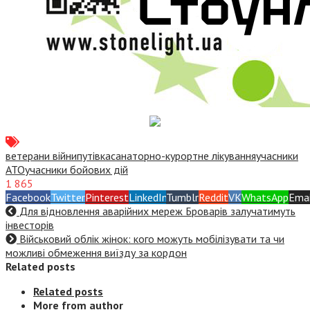
ветерани війни
путівка
санаторно-курортне лікування
учасники
АТО
учасники бойових дій
1 865
Facebook
Twitter
Pinterest
LinkedIn
Tumblr
Reddit
VK
WhatsApp
Emai
Для відновлення аварійних мереж Броварів залучатимуть
інвесторів
Військовий облік жінок: кого можуть мобілізувати та чи
можливі обмеження виїзду за кордон
Related posts
Related posts
More from author