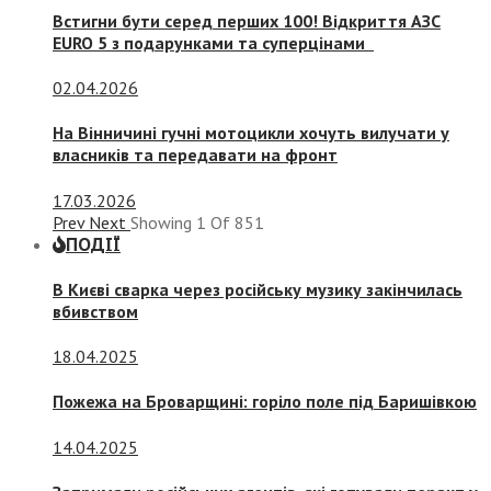
Встигни бути серед перших 100! Відкриття АЗС
EURO 5 з подарунками та суперцінами
02.04.2026
На Вінничині гучні мотоцикли хочуть вилучати у
власників та передавати на фронт
17.03.2026
Prev
Next
Showing
1
Of
851
ПОДІЇ
В Києві сварка через російську музику закінчилась
вбивством
18.04.2025
Пожежа на Броварщині: горіло поле під Баришівкою
14.04.2025