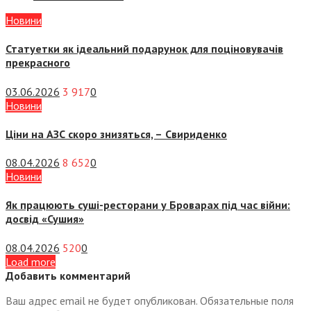
Новини
Статуетки як ідеальний подарунок для поціновувачів
прекрасного
03.06.2026
3 917
0
Новини
Ціни на АЗС скоро знизяться, –
Свириденко
08.04.2026
8 652
0
Новини
Як працюють суші-ресторани у Броварах під час війни:
досвід «Сушия»
08.04.2026
520
0
Load more
Добавить комментарий
Ваш адрес email не будет опубликован.
Обязательные поля