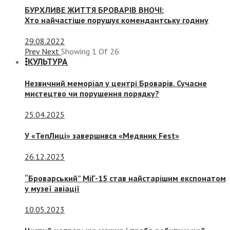
БУРХЛИВЕ ЖИТТЯ БРОВАРІВ ВНОЧІ:
Хто найчастіше порушує комендантську годину
29.08.2022
Prev
Next
Showing
1
Of
26
КУЛЬТУРА
Незвичний меморіал у центрі Броварів. Сучасне
мистецтво чи порушення порядку?
25.04.2025
У «ТепЛиці» завершився «Медяник Fest»
26.12.2023
“Броварський” МіГ-15 став найстарішим експонатом
у музеї авіації
10.05.2023