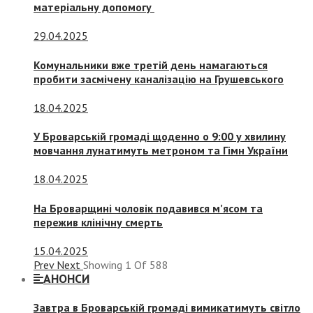
матеріальну допомогу
29.04.2025
Комунальники вже третій день намагаються
пробити засмічену каналізацію на Грушевського
18.04.2025
У Броварській громаді щоденно о 9:00 у хвилину
мовчання лунатимуть метроном та Гімн України
18.04.2025
На Броварщині чоловік подавився м’ясом та
пережив клінічну смерть
15.04.2025
Prev
Next
Showing
1
Of
588
АНОНСИ
Завтра в Броварській громаді вимикатимуть світло