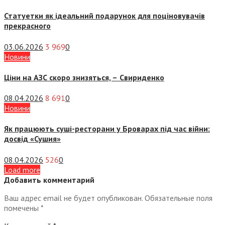
Статуетки як ідеальний подарунок для поціновувачів
прекрасного
03.06.2026
3 969
0
Новини
Ціни на АЗС скоро знизяться, –
Свириденко
08.04.2026
8 691
0
Новини
Як працюють суші-ресторани у Броварах під час війни:
досвід «Сушия»
08.04.2026
526
0
Load more
Добавить комментарий
Ваш адрес email не будет опубликован.
Обязательные поля
помечены
*