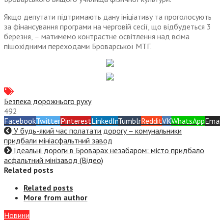
Якщо депутати підтримають дану ініціативу та проголосують
за фінансування програми на черговій сесії, що відбудеться 3
березня,
–
матимемо контрастне освітлення над всіма
пішохідними переходами Броварської МТГ.
Безпека дорожнього руху
492
Facebook
Twitter
Pinterest
LinkedIn
Tumblr
Reddit
VK
WhatsApp
Emai
У будь-який час полатати дорогу – комунальники
придбали мініасфальтний завод
Ідеальні дороги в Броварах незабаром: місто придбало
асфальтний мінізавод (Відео)
Related posts
Related posts
More from author
Новини