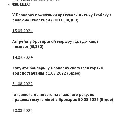
ВІДЕО
У Броварах пожежники врятували дитину і собаку з
палаючої квартири (ФОТО, ВІДЕО)
13.05.2024
Апгрейд у броварській маршрутці: і доїхав, і
помився (ВІДЕО)
14.02.2024
Купуйте бойлери: у Броварах скасували гаряче
водопостачання 31.08.2022 (Відео)
31.08.2022
Готовність до нового навчального року: як
працюватимуть ліцеї в Броварах 30.08.2022 (Відео)
30.08.2022