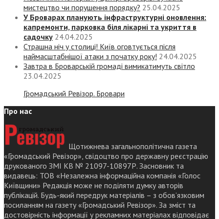
мистецтво чи порушення порядку?
25.04.2025
У Броварах планують інфраструктурні оновлення:
капремонти, парковка біля лікарні та укриття в
садочку
24.04.2025
Страшна ніч у столиці! Київ оговтується після
наймасштабнішої атаки з початку року!
24.04.2025
Завтра в Броварській громаді вимикатимуть світло
23.04.2025
Громадський Ревізор. Бровари
Про нас
Щотижнева загальнополітична газета
«Громадський Ревізор», свідоцтво про державну реєстрацію
друкованого ЗМІ КВ № 21097-10897Р. Засновник та
видавець: ТОВ «Незалежна інформаційна компанія «Голос
Київщини» Редакція може не поділяти думку авторів
публікацій. Будь-який передрук матеріалів – з обов’язковим
посиланням на газету «Громадський Ревізор». За зміст та
достовірність інформації у рекламних матеріалах відповідає