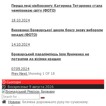
Перша леді кікбоксингу: Катерина Титаренко стала
чемпіонкою світу (ФОТО)
18.10.2024
Вихованці Броварської школи боксу знову вибороли
медалі (ФОТО)
14.10.2024
Броварський паралімпієць Ілля Яременко не
потрапив до вісімки кращих
07.09.2024
Prev
Next
Showing
1
Of
18
Сьогодні
Воскресенье 9 августа 2026
Новини
Безпека дорожнього руху по-сучасному: