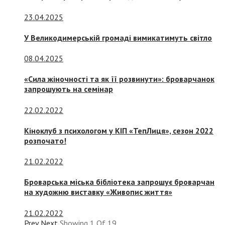
23.04.2025
У Великодимерській громаді вимикатимуть світло
08.04.2025
«Сила жіночності та як її розвинути»: броварчанок
запрошують на семінар
22.02.2022
Кіноклуб з психологом у КІП «ТепЛиця», сезон 2022
розпочато!
21.02.2022
Броварська міська бібліотека запрошує броварчан
на художню виставку «Живопис життя»
21.02.2022
Prev
Next
Showing
1
Of
19