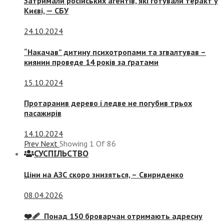
Затримали російських агентів, які готували теракт у
Києві, — СБУ
24.10.2024
“Накачав” дитину психотропами та згвалтував –
киянин проведе 14 років за ґратами
15.10.2024
Протаранив дерево і ледве не погубив трьох
пасажирів
14.10.2024
Prev
Next
Showing
1
Of
86
СУСПIЛЬСТВО
Ціни на АЗС скоро знизяться, –
Свириденко
08.04.2026
❤️‍🩹 Понад 150 броварчан отримають адресну