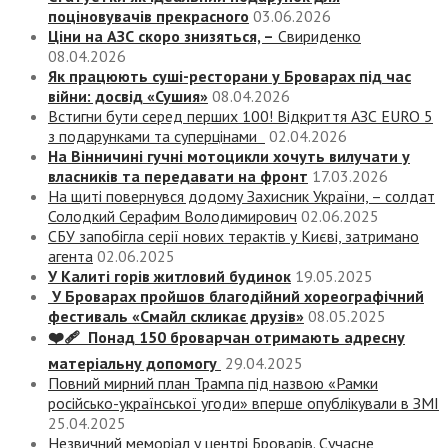
поціновувачів прекрасного
03.06.2026
Ціни на АЗС скоро знизяться, –
Свириденко
08.04.2026
Як працюють суші-ресторани у Броварах під час
війни: досвід «Сушия»
08.04.2026
Встигни бути серед перших 100! Відкриття АЗС EURO 5
з подарунками та суперцінами
02.04.2026
На Вінничині гучні мотоцикли хочуть вилучати у
власників та передавати на фронт
17.03.2026
На щиті повернувся додому Захисник України, – солдат
Солодкий Серафим Володимирович
02.06.2025
СБУ запобігла серії нових терактів у Києві, затримано
агента
02.06.2025
У Калиті горів житловий будинок
19.05.2025
У Броварах пройшов благодійний хореографічний
фестиваль «Смайл скликає друзів»
08.05.2025
❤️‍🩹 Понад 150 броварчан отримають адресну
матеріальну допомогу
29.04.2025
Повний мирний план Трампа під назвою «‎Рамки
російсько-української угоди» вперше опублікували в ЗМІ
25.04.2025
Незвичний меморіал у центрі Броварів. Сучасне