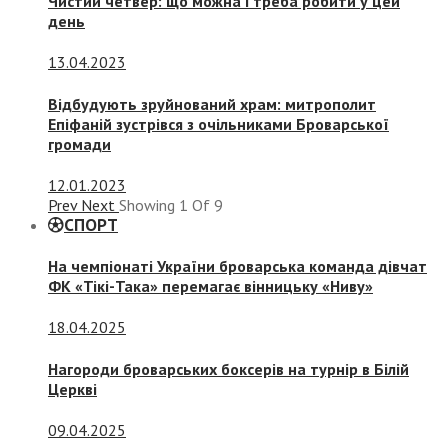
Чистий четвер: що можна і треба робити у цей
день
13.04.2023
Відбудують зруйнований храм: митрополит
Епіфаній зустрівся з очільниками Броварської
громади
12.01.2023
Prev
Next
Showing
1
Of
9
СПОРТ
На чемпіонаті України броварська команда дівчат
ФК «Тікі-Така» перемагає вінницьку «Ниву»
18.04.2025
Нагороди броварських боксерів на турнір в Білій
Церкві
09.04.2025