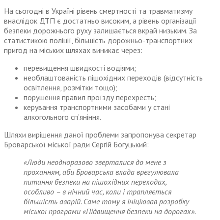
На сьогодні в Україні рівень смертності та травматизму
внаслідок ДТП є достатньо високим, а рівень організації
безпеки дорожнього руху залишається вкрай низьким. За
статистикою поліції, більшість дорожньо-транспортних
пригод на міських шляхах виникає через:
перевищення швидкості водіями;
необлаштованість пішохідних переходів (відсутність
освітлення, розмітки тощо);
порушення правил проїзду перехресть;
керування транспортними засобами у стані
алкогольного сп’яніння.
Шляхи вирішення даної проблеми запропонува секретар
Броварської міської ради Сергій Богуцький:
«Люди неодноразово зверталися до мене з
проханням, аби Броварська влада врегулювала
питання безпеки на пішохідних переходах,
особливо – в нічний час, коли і трапляється
більшість аварій. Саме тому я ініціював розробку
міської програми «Підвищення безпеки на дорогах».