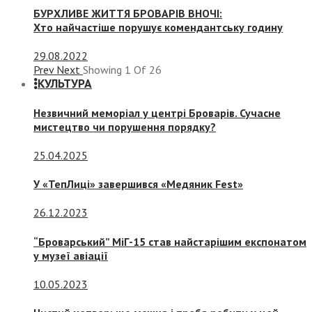
БУРХЛИВЕ ЖИТТЯ БРОВАРІВ ВНОЧІ:
Хто найчастіше порушує комендантську годину
29.08.2022
Prev
Next
Showing
1
Of
26
КУЛЬТУРА
Незвичний меморіал у центрі Броварів. Сучасне
мистецтво чи порушення порядку?
25.04.2025
У «ТепЛиці» завершився «Медяник Fest»
26.12.2023
“Броварський” МіГ-15 став найстарішим експонатом
у музеї авіації
10.05.2023