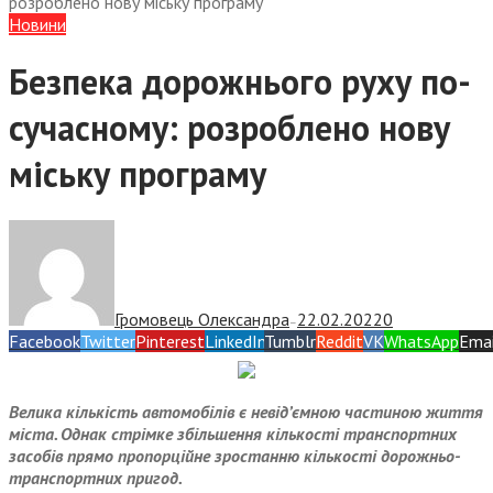
розроблено нову міську програму
Новини
Безпека дорожнього руху по-
сучасному: розроблено нову
міську програму
Громовець Олександра
22.02.2022
0
—
Facebook
Twitter
Pinterest
LinkedIn
Tumblr
Reddit
VK
WhatsApp
Emai
Велика кількість автомобілів є невід’ємною частиною життя
міста. Однак стрімке збільшення кількості транспортних
засобів прямо пропорційне зростанню кількості дорожньо-
транспортних пригод.