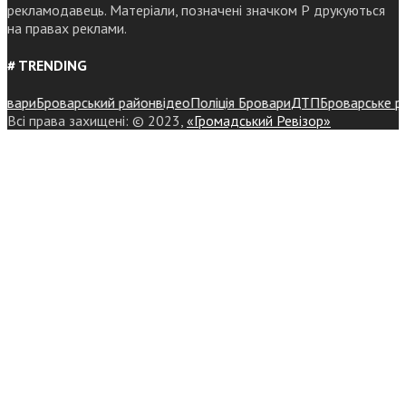
рекламодавець. Матеріали, позначені значком Р друкуються
на правах реклами.
# TRENDING
ари
Броварський район
відео
Поліція Бровари
ДТП
Броварське район
Всі права захищені: © 2023,
«Громадський Ревізор»