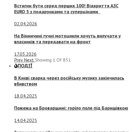
Встигни бути серед перших 100! Відкриття АЗС
EURO 5 з подарунками та суперцінами
02.04.2026
На Вінничині гучні мотоцикли хочуть вилучати у
власників та передавати на фронт
17.03.2026
Prev
Next
Showing
1
Of
851
ПОДІЇ
В Києві сварка через російську музику закінчилась
вбивством
18.04.2025
Пожежа на Броварщині: горіло поле під Баришівкою
14.04.2025