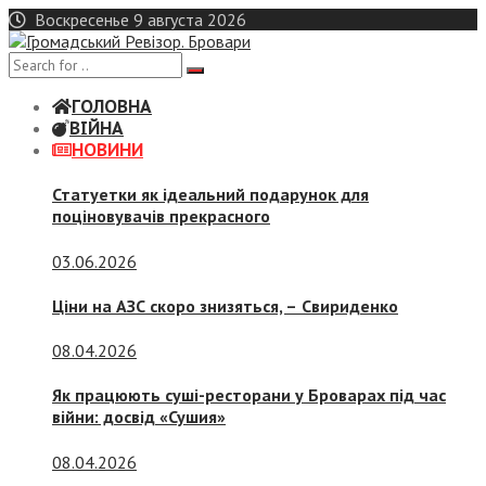
Skip
Воскресенье 9 августа 2026
to
content
ГОЛОВНА
ВІЙНА
НОВИНИ
Статуетки як ідеальний подарунок для
поціновувачів прекрасного
03.06.2026
Ціни на АЗС скоро знизяться, –
Свириденко
08.04.2026
Як працюють суші-ресторани у Броварах під час
війни: досвід «Сушия»
08.04.2026