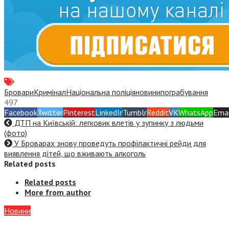
Бровари
Кримінал
Національна поліція
новини
пограбування
497
Facebook
Twitter
Pinterest
LinkedIn
Tumblr
Reddit
VK
WhatsApp
Emai
ДТП на Київській: легковик влетів у зупинку з людьми
(фото)
У Броварах знову проведуть профілактичні рейди для
виявлення дітей, що вживають алкоголь
Related posts
Related posts
More from author
Новини