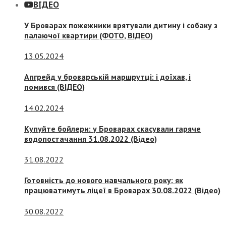
ВІДЕО
У Броварах пожежники врятували дитину і собаку з
палаючої квартири (ФОТО, ВІДЕО)
13.05.2024
Апгрейд у броварській маршрутці: і доїхав, і
помився (ВІДЕО)
14.02.2024
Купуйте бойлери: у Броварах скасували гаряче
водопостачання 31.08.2022 (Відео)
31.08.2022
Готовність до нового навчального року: як
працюватимуть ліцеї в Броварах 30.08.2022 (Відео)
30.08.2022