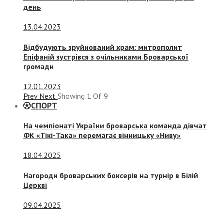
день
13.04.2023
Відбудують зруйнований храм: митрополит
Епіфаній зустрівся з очільниками Броварської
громади
12.01.2023
Prev
Next
Showing
1
Of
9
СПОРТ
На чемпіонаті України броварська команда дівчат
ФК «Тікі-Така» перемагає вінницьку «Ниву»
18.04.2025
Нагороди броварських боксерів на турнір в Білій
Церкві
09.04.2025