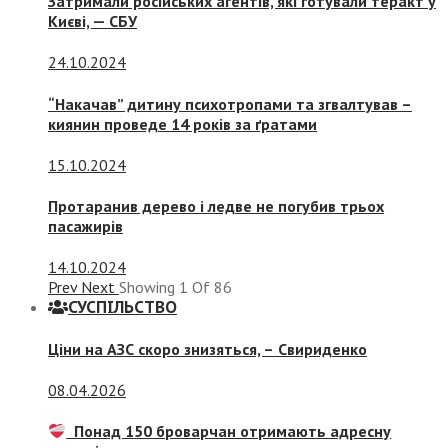
Затримали російських агентів, які готували теракт у
Києві, — СБУ
24.10.2024
“Накачав” дитину психотропами та згвалтував –
киянин проведе 14 років за ґратами
15.10.2024
Протаранив дерево і ледве не погубив трьох
пасажирів
14.10.2024
Prev
Next
Showing
1
Of
86
СУСПIЛЬСТВО
Ціни на АЗС скоро знизяться, –
Свириденко
08.04.2026
Понад 150 броварчан отримають адресну