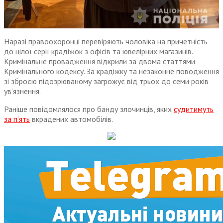
Наразі правоохоронці перевіряють чоловіка на причетність
до цілої серії крадіжок з офісів та ювелірних магазинів.
Кримінальне провадження відкрили за двома статтями
Кримінального кодексу. За крадіжку та незаконне поводження
зі зброєю підозрюваному загрожує від трьох до семи років
ув’язнення.
Раніше повідомлялося про банду злочинців, яких
судитимуть
за п’ять
вкрадених автомобілів.