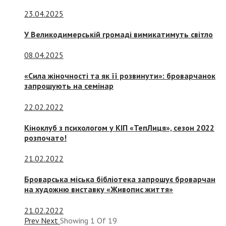
23.04.2025
У Великодимерській громаді вимикатимуть світло
08.04.2025
«Сила жіночності та як її розвинути»: броварчанок
запрошують на семінар
22.02.2022
Кіноклуб з психологом у КІП «ТепЛиця», сезон 2022
розпочато!
21.02.2022
Броварська міська бібліотека запрошує броварчан
на художню виставку «Живопис життя»
21.02.2022
Prev
Next
Showing
1
Of
19