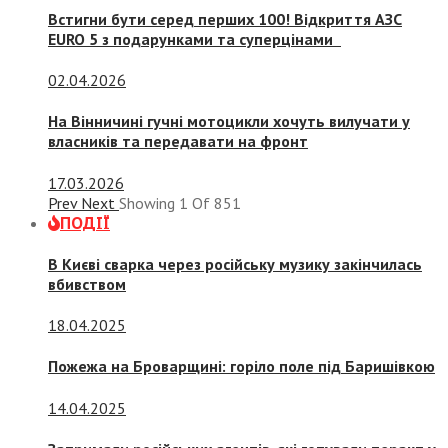
Встигни бути серед перших 100! Відкриття АЗС
EURO 5 з подарунками та суперцінами
02.04.2026
На Вінничині гучні мотоцикли хочуть вилучати у
власників та передавати на фронт
17.03.2026
Prev
Next
Showing
1
Of
851
ПОДІЇ
В Києві сварка через російську музику закінчилась
вбивством
18.04.2025
Пожежа на Броварщині: горіло поле під Баришівкою
14.04.2025