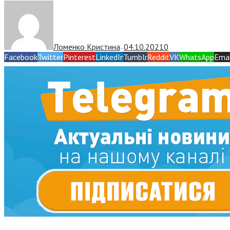
Ломенко Кристина
04.10.2021
0
—
Facebook
Twitter
Pinterest
LinkedIn
Tumblr
Reddit
VK
WhatsApp
Emai