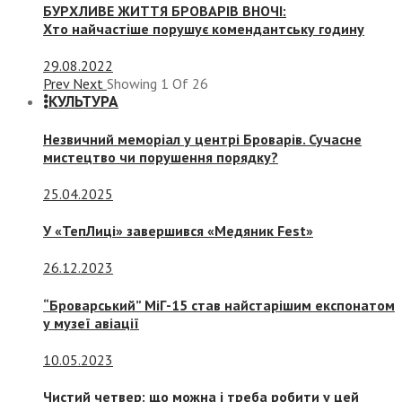
БУРХЛИВЕ ЖИТТЯ БРОВАРІВ ВНОЧІ:
Хто найчастіше порушує комендантську годину
29.08.2022
Prev
Next
Showing
1
Of
26
КУЛЬТУРА
Незвичний меморіал у центрі Броварів. Сучасне
мистецтво чи порушення порядку?
25.04.2025
У «ТепЛиці» завершився «Медяник Fest»
26.12.2023
“Броварський” МіГ-15 став найстарішим експонатом
у музеї авіації
10.05.2023
Чистий четвер: що можна і треба робити у цей