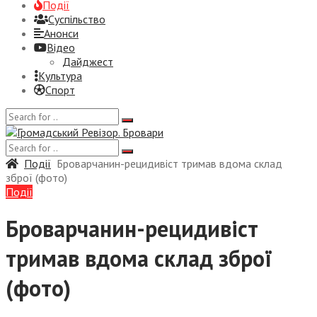
Події
Суспiльство
Анонси
Відео
Дайджест
Культура
Спорт
Події
Броварчанин-рецидивіст тримав вдома склад
зброї (фото)
Події
Броварчанин-рецидивіст
тримав вдома склад зброї
(фото)