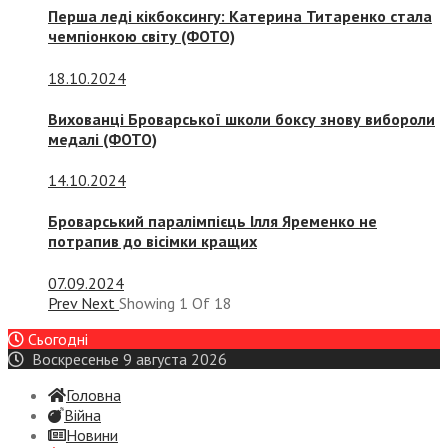
Перша леді кікбоксингу: Катерина Титаренко стала
чемпіонкою світу (ФОТО)
18.10.2024
Вихованці Броварської школи боксу знову вибороли
медалі (ФОТО)
14.10.2024
Броварський паралімпієць Ілля Яременко не
потрапив до вісімки кращих
07.09.2024
Prev
Next
Showing
1
Of
18
Сьогодні
Воскресенье 9 августа 2026
Головна
Війна
Новини