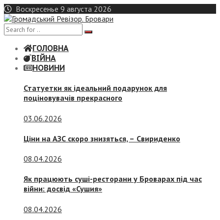
Skip
Воскресенье 9 августа 2026
to
content
ГОЛОВНА
ВІЙНА
НОВИНИ
Статуетки як ідеальний подарунок для
поціновувачів прекрасного
03.06.2026
Ціни на АЗС скоро знизяться, –
Свириденко
08.04.2026
Як працюють суші-ресторани у Броварах під час
війни: досвід «Сушия»
08.04.2026