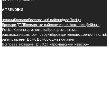
# TRENDING
новини
Бровари
Броварський район
відео
Поліція
Бровари
ДТП
Броварське районне управління поліції
війна з
Росією
Коронавірус
пожежа
Броварська міська
рада
вакцинація
спорт
Требухів
Броваритепловодоенергія
поліція
райуправління ДСНС
ДСНС
бюджет
Княжичі
Всі права захищені: © 2023,
«Громадський Ревізор»