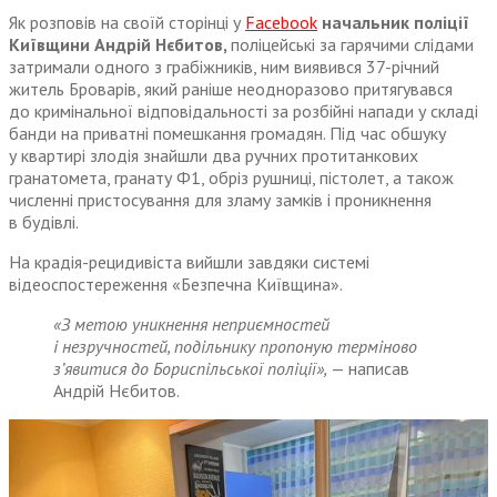
Як розповів на своїй сторінці у
Facebook
начальник поліції
Київщини Андрій Нєбитов,
поліцейські за гарячими слідами
затримали одного з грабіжників, ним виявився 37-річний
житель Броварів, який раніше неодноразово притягувався
до кримінальної відповідальності за розбійні напади у складі
банди на приватні помешкання громадян. Під час обшуку
у квартирі злодія знайшли два ручних протитанкових
гранатомета, гранату Ф1, обріз рушниці, пістолет, а також
численні пристосування для зламу замків і проникнення
в будівлі.
На крадія-рецидивіста вийшли завдяки системі
відеоспостереження «Безпечна Київщина».
«З метою уникнення неприємностей
і незручностей, подільнику пропоную терміново
з’явитися до Бориспільської поліції»,
— написав
Андрій Нєбитов.