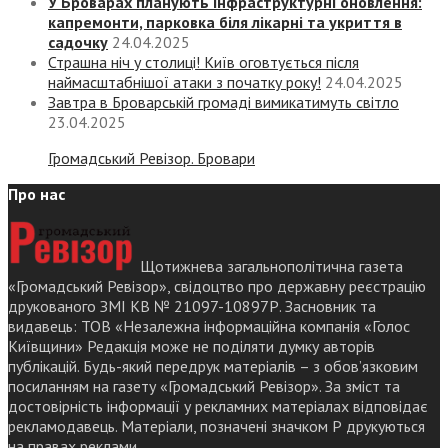
У Броварах планують інфраструктурні оновлення:
капремонти, парковка біля лікарні та укриття в
садочку
24.04.2025
Страшна ніч у столиці! Київ оговтується після
наймасштабнішої атаки з початку року!
24.04.2025
Завтра в Броварській громаді вимикатимуть світло
23.04.2025
Громадський Ревізор. Бровари
Про нас
Щотижнева загальнополітична газета
«Громадський Ревізор», свідоцтво про державну реєстрацію
друкованого ЗМІ КВ № 21097-10897Р. Засновник та
видавець: ТОВ «Незалежна інформаційна компанія «Голос
Київщини» Редакція може не поділяти думку авторів
публікацій. Будь-який передрук матеріалів – з обов’язковим
посиланням на газету «Громадський Ревізор». За зміст та
достовірність інформації у рекламних матеріалах відповідає
рекламодавець. Матеріали, позначені значком Р друкуються
на правах реклами.