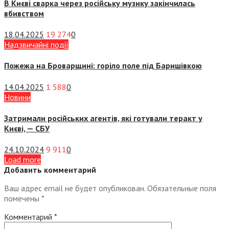
В Києві сварка через російську музику закінчилась
вбивством
18.04.2025
19 274
0
Надзвичайні події
Пожежа на Броварщині: горіло поле під Баришівкою
14.04.2025
1 588
0
Новини
Затримали російських агентів, які готували теракт у
Києві, — СБУ
24.10.2024
9 911
0
Load more
Добавить комментарий
Ваш адрес email не будет опубликован.
Обязательные поля
помечены
*
Комментарий
*