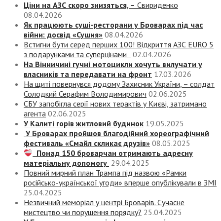
Ціни на АЗС скоро знизяться, –
Свириденко
08.04.2026
Як працюють суші-ресторани у Броварах під час
війни: досвід «Сушия»
08.04.2026
Встигни бути серед перших 100! Відкриття АЗС EURO 5
з подарунками та суперцінами
02.04.2026
На Вінничині гучні мотоцикли хочуть вилучати у
власників та передавати на фронт
17.03.2026
На щиті повернувся додому Захисник України, – солдат
Солодкий Серафим Володимирович
02.06.2025
СБУ запобігла серії нових терактів у Києві, затримано
агента
02.06.2025
У Калиті горів житловий будинок
19.05.2025
У Броварах пройшов благодійний хореографічний
фестиваль «Смайл скликає друзів»
08.05.2025
Понад 150 броварчан отримають адресну
матеріальну допомогу
29.04.2025
Повний мирний план Трампа під назвою «‎Рамки
російсько-української угоди» вперше опублікували в ЗМІ
25.04.2025
Незвичний меморіал у центрі Броварів. Сучасне
мистецтво чи порушення порядку?
25.04.2025