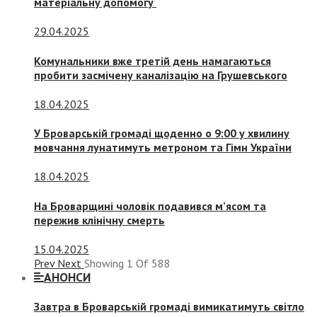
матеріальну допомогу
29.04.2025
Комунальники вже третій день намагаються
пробити засмічену каналізацію на Грушевського
18.04.2025
У Броварській громаді щоденно о 9:00 у хвилину
мовчання лунатимуть метроном та Гімн України
18.04.2025
На Броварщині чоловік подавився м’ясом та
пережив клінічну смерть
15.04.2025
Prev
Next
Showing
1
Of
588
АНОНСИ
Завтра в Броварській громаді вимикатимуть світло