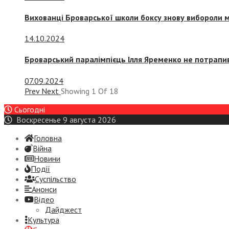
Вихованці Броварської школи боксу знову вибороли 
14.10.2024
Броварський паралімпієць Ілля Яременко не потрапив
07.09.2024
Prev
Next
Showing
1
Of
18
Сьогодні
Воскресенье 9 августа 2026
Головна
Війна
Новини
Події
Суспiльство
Анонси
Відео
Дайджест
Культура