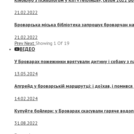
21.02.2022
Броварська міська бібліотека запрошує броварчан 
21.02.2022
Prev
Next
Showing
1
Of
19
ВІДЕО
У Броварах пожежники врятували дитину і собаку з 
13.05.2024
Апгрейд у броварській маршрутці: і доїхав, і помився
14.02.2024
Купуйте бойлери: у Броварах скасували гаряче водоп
31.08.2022