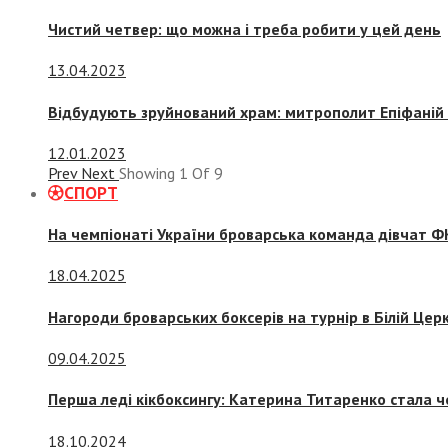
Чистий четвер: що можна і треба робити у цей день
13.04.2023
Відбудують зруйнований храм: митрополит Епіфаній 
12.01.2023
Prev
Next
Showing
1
Of
9
СПОРТ
На чемпіонаті України броварська команда дівчат ФК
18.04.2025
Нагороди броварських боксерів на турнір в Білій Церк
09.04.2025
Перша леді кікбоксингу: Катерина Титаренко стала ч
18.10.2024