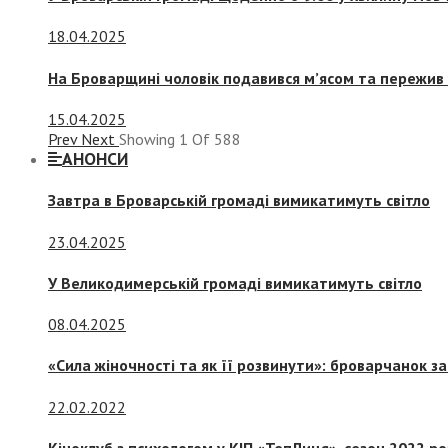
18.04.2025
На Броварщині чоловік подавився м’ясом та пережив 
15.04.2025
Prev
Next
Showing
1
Of
588
АНОНСИ
Завтра в Броварській громаді вимикатимуть світло
23.04.2025
У Великодимерській громаді вимикатимуть світло
08.04.2025
«Сила жіночності та як її розвинути»: броварчанок 
22.02.2022
Кіноклуб з психологом у КІП «ТепЛиця», сезон 2022 р