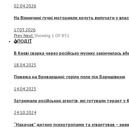
02.04.2026
На Вінничині гучні мотоцикли хочуть вилучати у вла
17.03.2026
Prev
Next
Showing
1
Of
851
ПОДІЇ
В Києві сварка через російську музику закінчилась в
18.04.2025
Пожежа на Броварщині: горіло поле під Баришівкою
14.04.2025
Затримали російських агентів, які готували теракт у К
24.10.2024
“Накачав” дитину психотропами та згвалтував – киян