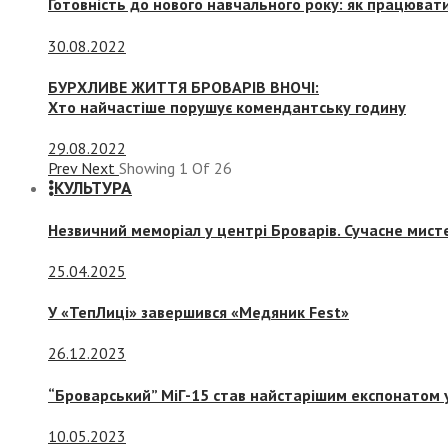
Готовність до нового навчального року: як працювати
30.08.2022
БУРХЛИВЕ ЖИТТЯ БРОВАРІВ ВНОЧІ:
Хто найчастіше порушує комендантську годину
29.08.2022
Prev
Next
Showing
1
Of
26
КУЛЬТУРА
Незвичний меморіал у центрі Броварів. Сучасне мис
25.04.2025
У «ТепЛиці» завершився «Медяник Fest»
26.12.2023
“Броварський” МіГ-15 став найстарішим експонатом у
10.05.2023