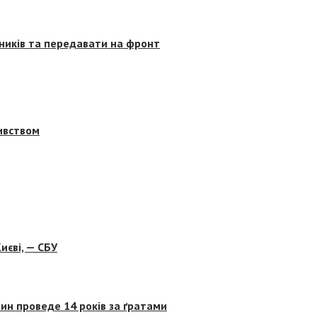
сників та передавати на фронт
бивством
иєві, — СБУ
ин проведе 14 років за ґратами