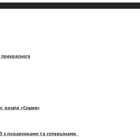
в прекрасного
и: досвід «Сушия»
 5 з подарунками та суперцінами