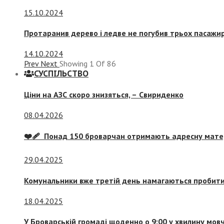
15.10.2024
Протаранив дерево і ледве не погубив трьох пасажир
14.10.2024
Prev
Next
Showing
1
Of
86
СУСПIЛЬСТВО
Ціни на АЗС скоро знизяться, –
Свириденко
08.04.2026
❤️‍🩹 Понад 150 броварчан отримають адресну мат
29.04.2025
Комунальники вже третій день намагаються пробити 
18.04.2025
У Броварській громаді щоденно о 9:00 у хвилину мо