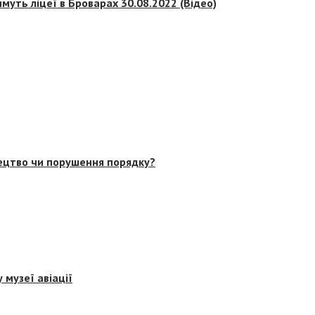
муть ліцеї в Броварах 30.08.2022 (Відео)
тецтво чи порушення порядку?
 музеї авіації