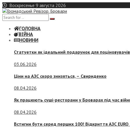
Skip
Воскресенье 9 августа 2026
to
content
ГОЛОВНА
ВІЙНА
НОВИНИ
Статуетки як ідеальний подарунок для поціновувачі
03.06.2026
Ціни на АЗС скоро знизяться, –
Свириденко
08.04.2026
Як працюють суші-ресторани у Броварах під час війн
08.04.2026
Встигни бути серед перших 100! Відкриття АЗС EURO