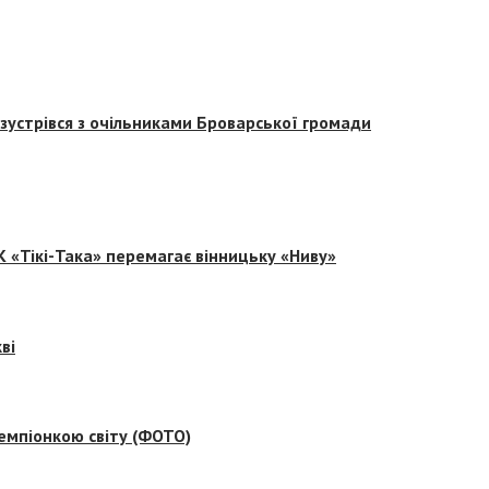
зустрівся з очільниками Броварської громади
 «Тікі-Така» перемагає вінницьку «Ниву»
ві
емпіонкою світу (ФОТО)