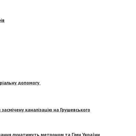
ів
еріальну допомогу
засмічену каналізацію на Грушевського
вчання лунатимуть метроном та Гімн України