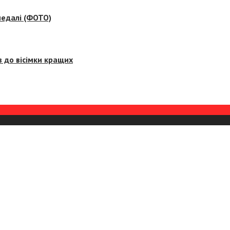
медалі (ФОТО)
 до вісімки кращих