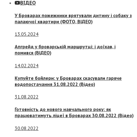
ВІДЕО
У Броварах пожежники врятували дитину і собаку з
палаючої квартири (ФОТО, ВІДЕО)
13.05.2024
Апгрейд у броварській маршрутці: і доїхав, і
помився (ВІДЕО)
14.02.2024
Купуйте бойлери: у Броварах скасували гаряче
водопостачання 31.08.2022 (Відео)
31.08.2022
Готовність до нового навчального року: як
працюватимуть ліцеї в Броварах 30.08.2022 (Відео)
30.08.2022