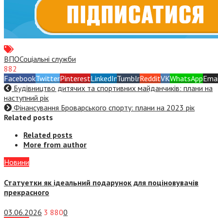
ВПО
Соціальні служби
882
Facebook
Twitter
Pinterest
LinkedIn
Tumblr
Reddit
VK
WhatsApp
Emai
Будівництво дитячих та спортивних майданчиків: плани на
наступний рік
Фінансування Броварського спорту: плани на 2023 рік
Related posts
Related posts
More from author
Новини
Статуетки як ідеальний подарунок для поціновувачів
прекрасного
03.06.2026
3 880
0