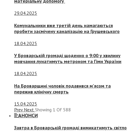
матеріальну допомогу
29.04.2025
Комунальники вже третій день намагаються
пробити засмічену каналізацію на Грушевського
18.04.2025
У Броварській громаді щоденно о 9:00 у хвилину
мовчання лунатимуть метроном та Гімн України
18.04.2025
На Броварщині чоловік подавився м’ясом та
пережив клінічну смерть
15.04.2025
Prev
Next
Showing
1
Of
588
АНОНСИ
Завтра в Броварській громаді вимикатимуть світло