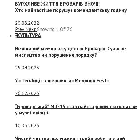
БУРХЛИВЕ ЖИТТЯ БРОВАРІВ ВНОЧІ:
Хто найчастіше порушує комендантську годину
29.08.2022
Prev
Next
Showing
1
Of
26
КУЛЬТУРА
Незвичний меморіал у центрі Броварів. Сучасне
мистецтво чи порушення порядку?
25.04.2025
У «ТепЛиці» завершився «Медяник Fest»
26.12.2023
“Броварський” МіГ-15 став найстарішим експонатом
у музеї авіації
10.05.2023
Чистий четвер: що можна і треба робити у цей