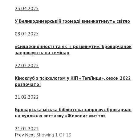
23.04.2025
У Великодимерській громаді вимикатимуть світло
08.04.2025
«Сила жіночності та як її розвинути»: броварчанок
запрошують на семінар
22.02.2022
Кіноклуб з психологом у КІП «ТепЛиця», сезон 2022
розпочато!
21.02.2022
Броварська міська бібліотека запрошує броварчан
на художню виставку «Живопис життя»
21.02.2022
Prev
Next
Showing
1
Of
19