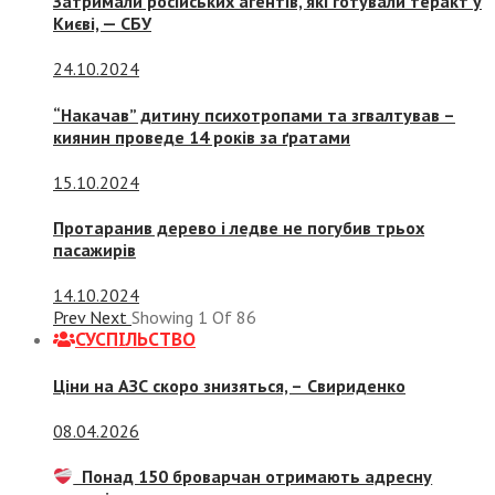
Затримали російських агентів, які готували теракт у
Києві, — СБУ
24.10.2024
“Накачав” дитину психотропами та згвалтував –
киянин проведе 14 років за ґратами
15.10.2024
Протаранив дерево і ледве не погубив трьох
пасажирів
14.10.2024
Prev
Next
Showing
1
Of
86
СУСПIЛЬСТВО
Ціни на АЗС скоро знизяться, –
Свириденко
08.04.2026
Понад 150 броварчан отримають адресну