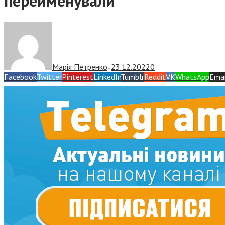
перейменували
Марія Петренко
23.12.2022
0
—
Facebook
Twitter
Pinterest
LinkedIn
Tumblr
Reddit
VK
WhatsApp
Emai