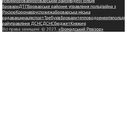
новини
Бровари
Броварський район
відео
Поліція
Бровари
ДТП
Броварське районне управління поліції
війна з
Росією
Коронавірус
пожежа
Броварська міська
рада
вакцинація
спорт
Требухів
Броваритепловодоенергія
поліція
райуправління ДСНС
ДСНС
бюджет
Княжичі
Всі права захищені: © 2023,
«Громадський Ревізор»