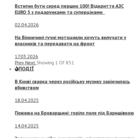
Встигни бути серед перших 100! Відкриття АЗС
EURO 5 з подарунками та суперцінами
02.04.2026
На Вінничині гучні мотоцикли хочуть вилучати у
власників та передавати на фронт
17.03.2026
Prev
Next
Showing
1
Of
851
ПОДІЇ
В Києві сварка через російську музику закінчилась
вбивством
18.04.2025
Пожежа на Броварщині: горіло поле під Баришівкою
14.04.2025