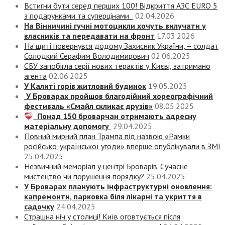
Встигни бути серед перших 100! Відкриття АЗС EURO 5
з подарунками та суперцінами
02.04.2026
На Вінничині гучні мотоцикли хочуть вилучати у
власників та передавати на фронт
17.03.2026
На щиті повернувся додому Захисник України, – солдат
Солодкий Серафим Володимирович
02.06.2025
СБУ запобігла серії нових терактів у Києві, затримано
агента
02.06.2025
У Калиті горів житловий будинок
19.05.2025
У Броварах пройшов благодійний хореографічний
фестиваль «Смайл скликає друзів»
08.05.2025
Понад 150 броварчан отримають адресну
матеріальну допомогу
29.04.2025
Повний мирний план Трампа під назвою «‎Рамки
російсько-української угоди» вперше опублікували в ЗМІ
25.04.2025
Незвичний меморіал у центрі Броварів. Сучасне
мистецтво чи порушення порядку?
25.04.2025
У Броварах планують інфраструктурні оновлення:
капремонти, парковка біля лікарні та укриття в
садочку
24.04.2025
Страшна ніч у столиці! Київ оговтується після