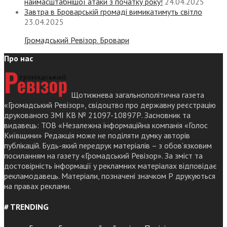
наймасштабнішої атаки з початку року!
24.04.2025
Завтра в Броварській громаді вимикатимуть світло
23.04.2025
Громадський Ревізор. Бровари
Про нас
Щотижнева загальнополітична газета
«Громадський Ревізор», свідоцтво про державну реєстрацію
друкованого ЗМІ КВ № 21097-10897Р. Засновник та
видавець: ТОВ «Незалежна інформаційна компанія «Голос
Київщини» Редакція може не поділяти думку авторів
публікацій. Будь-який передрук матеріалів – з обов’язковим
посиланням на газету «Громадський Ревізор». За зміст та
достовірність інформації у рекламних матеріалах відповідає
рекламодавець. Матеріали, позначені значком Р друкуються
на правах реклами.
# TRENDING