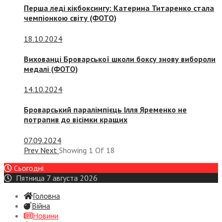
Перша леді кікбоксингу: Катерина Титаренко стала
чемпіонкою світу (ФОТО)
18.10.2024
Вихованці Броварської школи боксу знову вибороли
медалі (ФОТО)
14.10.2024
Броварський паралімпієць Ілля Яременко не
потрапив до вісімки кращих
07.09.2024
Prev
Next
Showing
1
Of
18
Сьогодні
Пятница 7 августа 2026
Головна
Війна
Новини