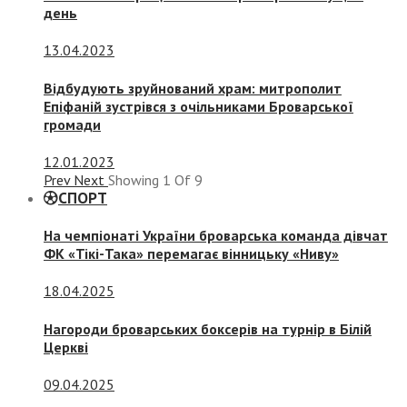
день
13.04.2023
Відбудують зруйнований храм: митрополит
Епіфаній зустрівся з очільниками Броварської
громади
12.01.2023
Prev
Next
Showing
1
Of
9
СПОРТ
На чемпіонаті України броварська команда дівчат
ФК «Тікі-Така» перемагає вінницьку «Ниву»
18.04.2025
Нагороди броварських боксерів на турнір в Білій
Церкві
09.04.2025