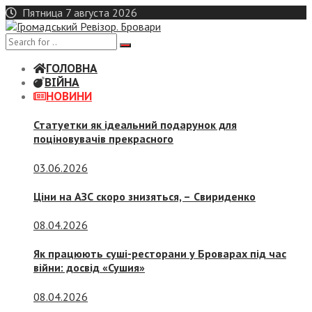
Skip
Пятница 7 августа 2026
to
content
ГОЛОВНА
ВІЙНА
НОВИНИ
Статуетки як ідеальний подарунок для
поціновувачів прекрасного
03.06.2026
Ціни на АЗС скоро знизяться, –
Свириденко
08.04.2026
Як працюють суші-ресторани у Броварах під час
війни: досвід «Сушия»
08.04.2026