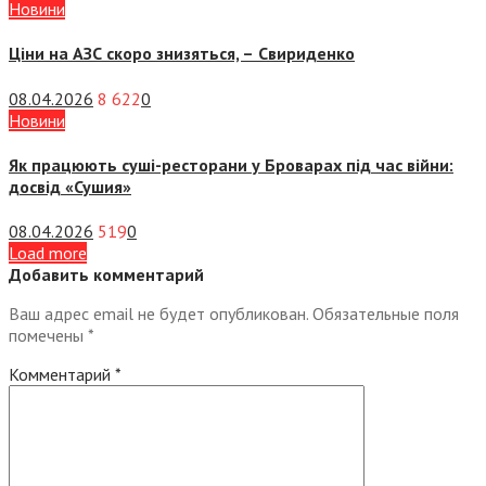
Новини
Ціни на АЗС скоро знизяться, –
Свириденко
08.04.2026
8 622
0
Новини
Як працюють суші-ресторани у Броварах під час війни:
досвід «Сушия»
08.04.2026
519
0
Load more
Добавить комментарий
Ваш адрес email не будет опубликован.
Обязательные поля
помечены
*
Комментарий
*