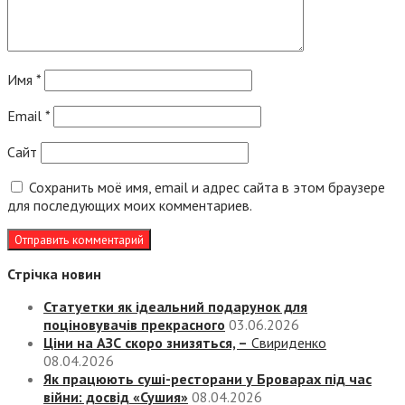
Имя
*
Email
*
Сайт
Сохранить моё имя, email и адрес сайта в этом браузере
для последующих моих комментариев.
Стрічка новин
Статуетки як ідеальний подарунок для
поціновувачів прекрасного
03.06.2026
Ціни на АЗС скоро знизяться, –
Свириденко
08.04.2026
Як працюють суші-ресторани у Броварах під час
війни: досвід «Сушия»
08.04.2026