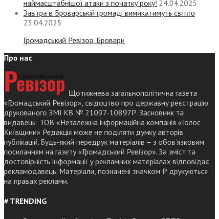
наймасштабнішої атаки з початку року!
24.04.2025
Завтра в Броварській громаді вимикатимуть світло
23.04.2025
Громадський Ревізор. Бровари
Про нас
Щотижнева загальнополітична газета
«Громадський Ревізор», свідоцтво про державну реєстрацію
друкованого ЗМІ КВ № 21097-10897Р. Засновник та
видавець: ТОВ «Незалежна інформаційна компанія «Голос
Київщини» Редакція може не поділяти думку авторів
публікацій. Будь-який передрук матеріалів – з обов’язковим
посиланням на газету «Громадський Ревізор». За зміст та
достовірність інформації у рекламних матеріалах відповідає
рекламодавець. Матеріали, позначені значком Р друкуються
на правах реклами.
# TRENDING