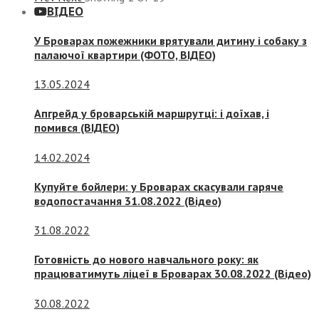
ВІДЕО
У Броварах пожежники врятували дитину і собаку з
палаючої квартири (ФОТО, ВІДЕО)
13.05.2024
Апгрейд у броварській маршрутці: і доїхав, і
помився (ВІДЕО)
14.02.2024
Купуйте бойлери: у Броварах скасували гаряче
водопостачання 31.08.2022 (Відео)
31.08.2022
Готовність до нового навчального року: як
працюватимуть ліцеї в Броварах 30.08.2022 (Відео)
30.08.2022