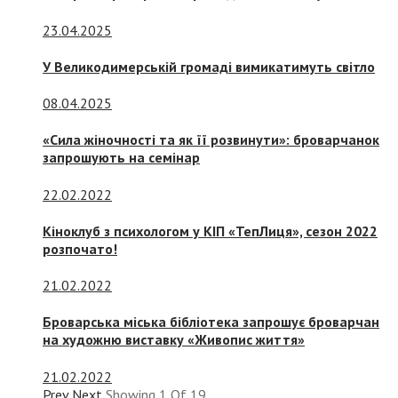
23.04.2025
У Великодимерській громаді вимикатимуть світло
08.04.2025
«Сила жіночності та як її розвинути»: броварчанок
запрошують на семінар
22.02.2022
Кіноклуб з психологом у КІП «ТепЛиця», сезон 2022
розпочато!
21.02.2022
Броварська міська бібліотека запрошує броварчан
на художню виставку «Живопис життя»
21.02.2022
Prev
Next
Showing
1
Of
19