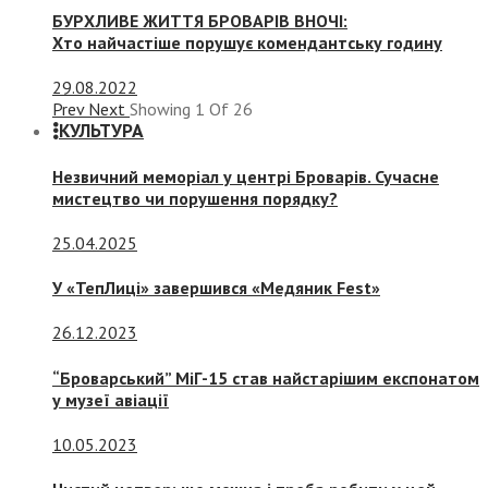
БУРХЛИВЕ ЖИТТЯ БРОВАРІВ ВНОЧІ:
Хто найчастіше порушує комендантську годину
29.08.2022
Prev
Next
Showing
1
Of
26
КУЛЬТУРА
Незвичний меморіал у центрі Броварів. Сучасне
мистецтво чи порушення порядку?
25.04.2025
У «ТепЛиці» завершився «Медяник Fest»
26.12.2023
“Броварський” МіГ-15 став найстарішим експонатом
у музеї авіації
10.05.2023