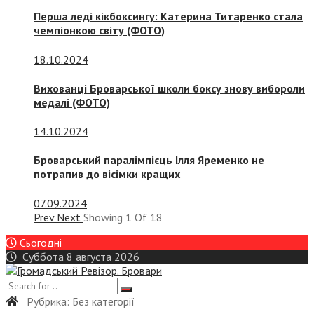
Перша леді кікбоксингу: Катерина Титаренко стала
чемпіонкою світу (ФОТО)
18.10.2024
Вихованці Броварської школи боксу знову вибороли
медалі (ФОТО)
14.10.2024
Броварський паралімпієць Ілля Яременко не
потрапив до вісімки кращих
07.09.2024
Prev
Next
Showing
1
Of
18
Сьогодні
Суббота 8 августа 2026
Рубрика:
Без категорії