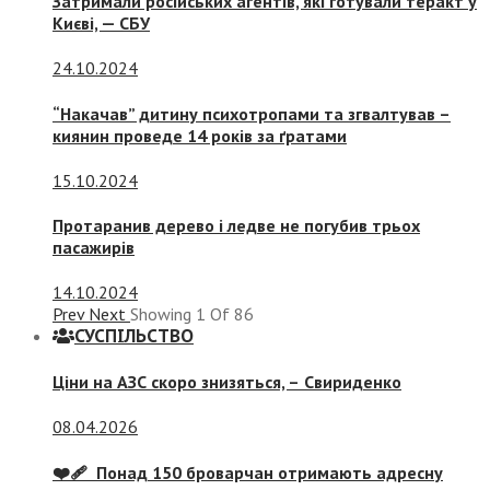
Затримали російських агентів, які готували теракт у
Києві, — СБУ
24.10.2024
“Накачав” дитину психотропами та згвалтував –
киянин проведе 14 років за ґратами
15.10.2024
Протаранив дерево і ледве не погубив трьох
пасажирів
14.10.2024
Prev
Next
Showing
1
Of
86
СУСПIЛЬСТВО
Ціни на АЗС скоро знизяться, –
Свириденко
08.04.2026
❤️‍🩹 Понад 150 броварчан отримають адресну