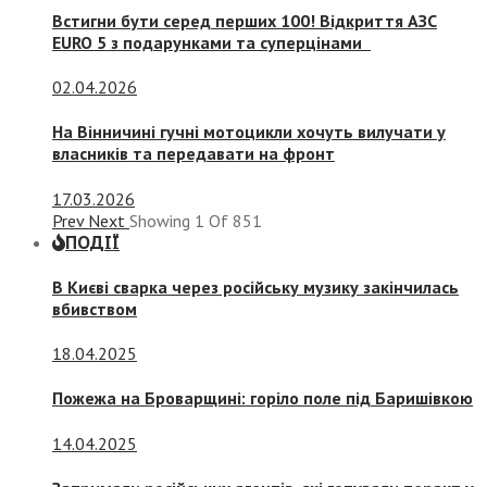
Встигни бути серед перших 100! Відкриття АЗС
EURO 5 з подарунками та суперцінами
02.04.2026
На Вінничині гучні мотоцикли хочуть вилучати у
власників та передавати на фронт
17.03.2026
Prev
Next
Showing
1
Of
851
ПОДІЇ
В Києві сварка через російську музику закінчилась
вбивством
18.04.2025
Пожежа на Броварщині: горіло поле під Баришівкою
14.04.2025