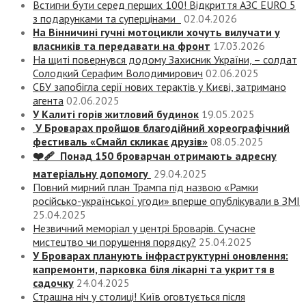
Встигни бути серед перших 100! Відкриття АЗС EURO 5
з подарунками та суперцінами
02.04.2026
На Вінничині гучні мотоцикли хочуть вилучати у
власників та передавати на фронт
17.03.2026
На щиті повернувся додому Захисник України, – солдат
Солодкий Серафим Володимирович
02.06.2025
СБУ запобігла серії нових терактів у Києві, затримано
агента
02.06.2025
У Калиті горів житловий будинок
19.05.2025
У Броварах пройшов благодійний хореографічний
фестиваль «Смайл скликає друзів»
08.05.2025
❤️‍🩹 Понад 150 броварчан отримають адресну
матеріальну допомогу
29.04.2025
Повний мирний план Трампа під назвою «‎Рамки
російсько-української угоди» вперше опублікували в ЗМІ
25.04.2025
Незвичний меморіал у центрі Броварів. Сучасне
мистецтво чи порушення порядку?
25.04.2025
У Броварах планують інфраструктурні оновлення:
капремонти, парковка біля лікарні та укриття в
садочку
24.04.2025
Страшна ніч у столиці! Київ оговтується після