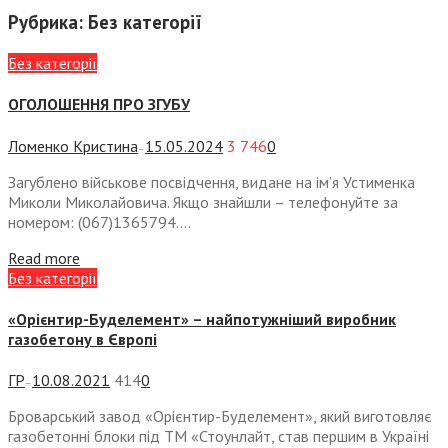
Рубрика:
Без категорії
Без категорії
ОГОЛОШЕННЯ ПРО ЗГУБУ
Ломенко Кристина
15.05.2024
3 746
0
—
Загублено військове посвідчення, видане на ім’я Устименка
Миколи Миколайовича. Якщо знайшли – телефонуйте за
номером: (067)1365794....
Read more
Без категорії
«Орієнтир-Буделемент» – найпотужніший виробник
газобетону в Європі
ГР
10.08.2021
414
0
—
Броварський завод «Орієнтир-Буделемент», який виготовляє
газобетонні блоки під ТМ «Стоунлайт, став першим в Україні