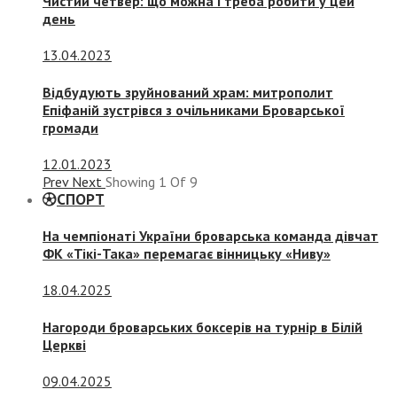
Чистий четвер: що можна і треба робити у цей
день
13.04.2023
Відбудують зруйнований храм: митрополит
Епіфаній зустрівся з очільниками Броварської
громади
12.01.2023
Prev
Next
Showing
1
Of
9
СПОРТ
На чемпіонаті України броварська команда дівчат
ФК «Тікі-Така» перемагає вінницьку «Ниву»
18.04.2025
Нагороди броварських боксерів на турнір в Білій
Церкві
09.04.2025