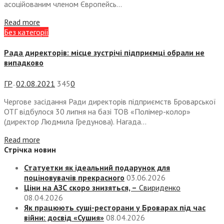
асоційованим членом Європейсь...
Read more
Без категорії
Рада директорів: місце зустрічі підприємці обрали не
випадково
ГР
02.08.2021
345
0
—
Чергове засідання Ради директорів підприємств Броварської
ОТГ відбулося 30 липня на базі ТОВ «Полімер-колор»
(директор Людмила Гредунова). Нагада...
Read more
Стрічка новин
Статуетки як ідеальний подарунок для
поціновувачів прекрасного
03.06.2026
Ціни на АЗС скоро знизяться, –
Свириденко
08.04.2026
Як працюють суші-ресторани у Броварах під час
війни: досвід «Сушия»
08.04.2026