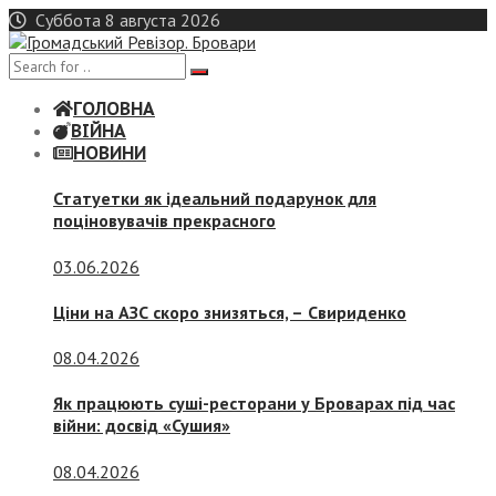
Skip
Суббота 8 августа 2026
to
content
ГОЛОВНА
ВІЙНА
НОВИНИ
Статуетки як ідеальний подарунок для
поціновувачів прекрасного
03.06.2026
Ціни на АЗС скоро знизяться, –
Свириденко
08.04.2026
Як працюють суші-ресторани у Броварах під час
війни: досвід «Сушия»
08.04.2026