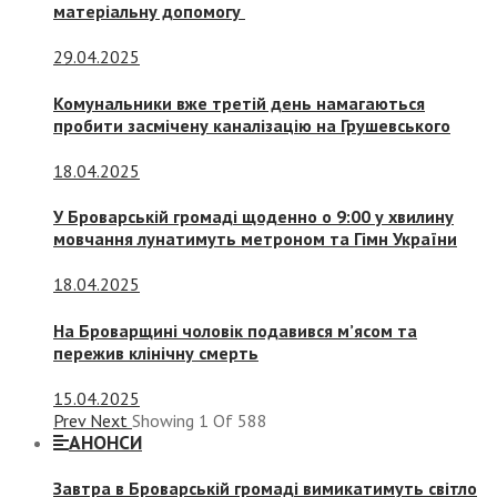
матеріальну допомогу
29.04.2025
Комунальники вже третій день намагаються
пробити засмічену каналізацію на Грушевського
18.04.2025
У Броварській громаді щоденно о 9:00 у хвилину
мовчання лунатимуть метроном та Гімн України
18.04.2025
На Броварщині чоловік подавився м’ясом та
пережив клінічну смерть
15.04.2025
Prev
Next
Showing
1
Of
588
АНОНСИ
Завтра в Броварській громаді вимикатимуть світло