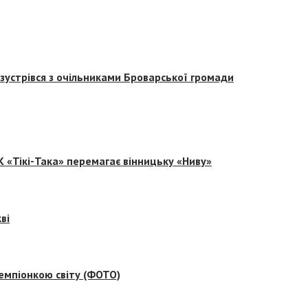
зустрівся з очільниками Броварської громади
 «Тікі-Така» перемагає вінницьку «Ниву»
ві
емпіонкою світу (ФОТО)