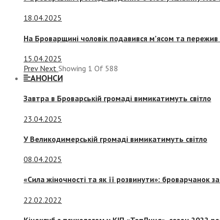
18.04.2025
На Броварщині чоловік подавився м’ясом та пережив 
15.04.2025
Prev
Next
Showing
1
Of
588
АНОНСИ
Завтра в Броварській громаді вимикатимуть світло
23.04.2025
У Великодимерській громаді вимикатимуть світло
08.04.2025
«Сила жіночності та як її розвинути»: броварчанок 
22.02.2022
Кіноклуб з психологом у КІП «ТепЛиця», сезон 2022 р