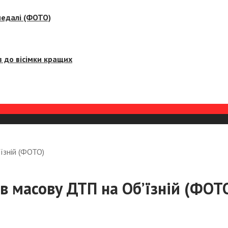
медалі (ФОТО)
 до вісімки кращих
їзній (ФОТО)
в масову ДТП на Об’їзній (ФОТ