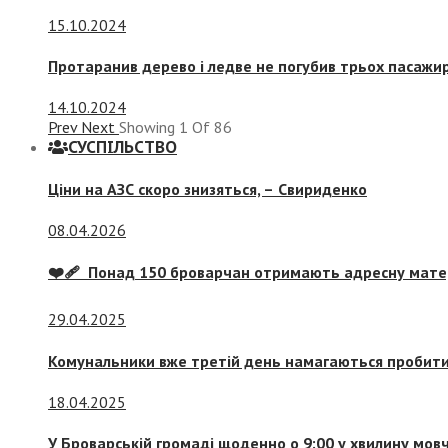
15.10.2024
Протаранив дерево і ледве не погубив трьох пасажир
14.10.2024
Prev
Next
Showing
1
Of
86
СУСПIЛЬСТВО
Ціни на АЗС скоро знизяться, –
Свириденко
08.04.2026
❤️‍🩹 Понад 150 броварчан отримають адресну мат
29.04.2025
Комунальники вже третій день намагаються пробити 
18.04.2025
У Броварській громаді щоденно о 9:00 у хвилину мо