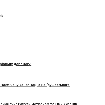
ів
еріальну допомогу
засмічену каналізацію на Грушевського
вчання лунатимуть метроном та Гімн України