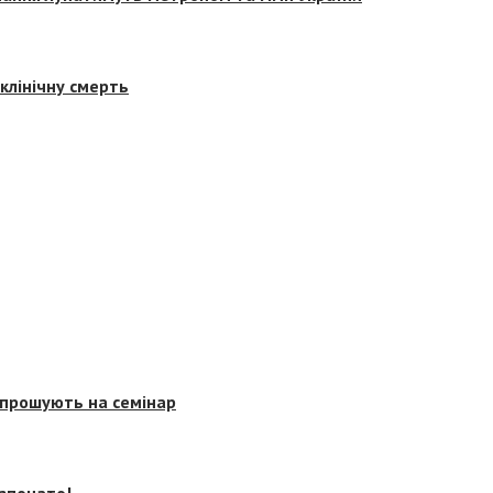
клінічну смерть
запрошують на семінар
озпочато!