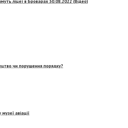
муть ліцеї в Броварах 30.08.2022 (Відео)
тецтво чи порушення порядку?
 музеї авіації