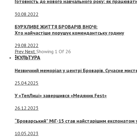
Готовність до нового навчального року: як працювати
30.08.2022
БУРХЛИВЕ ЖИТТЯ БРОВАРІВ ВНОЧІ:
Хто найчастіше порушує комендантську годину
29.08.2022
Prev
Next
Showing
1
Of
26
КУЛЬТУРА
Незвичний меморіал у центрі Броварів. Сучасне мис
25.04.2025
У «ТепЛиці» завершився «Медяник Fest»
26.12.2023
“Броварський” МіГ-15 став найстарішим експонатом у
10.05.2023