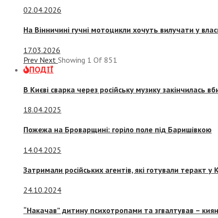
02.04.2026
На Вінничині гучні мотоцикли хочуть вилучати у вла
17.03.2026
Prev
Next
Showing
1
Of
851
ПОДІЇ
В Києві сварка через російську музику закінчилась в
18.04.2025
Пожежа на Броварщині: горіло поле під Баришівкою
14.04.2025
Затримали російських агентів, які готували теракт у К
24.10.2024
“Накачав” дитину психотропами та згвалтував – киян