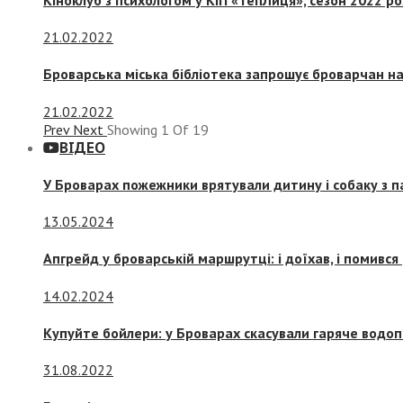
21.02.2022
Броварська міська бібліотека запрошує броварчан 
21.02.2022
Prev
Next
Showing
1
Of
19
ВІДЕО
У Броварах пожежники врятували дитину і собаку з 
13.05.2024
Апгрейд у броварській маршрутці: і доїхав, і помився
14.02.2024
Купуйте бойлери: у Броварах скасували гаряче водоп
31.08.2022