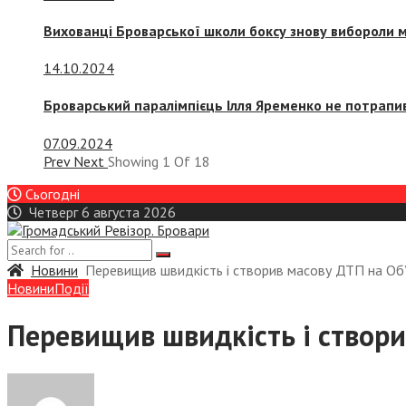
Вихованці Броварської школи боксу знову вибороли 
14.10.2024
Броварський паралімпієць Ілля Яременко не потрапив
07.09.2024
Prev
Next
Showing
1
Of
18
Сьогодні
Четверг 6 августа 2026
Новини
Перевищив швидкість і створив масову ДТП на Об’
Новини
Події
Перевищив швидкість і створи