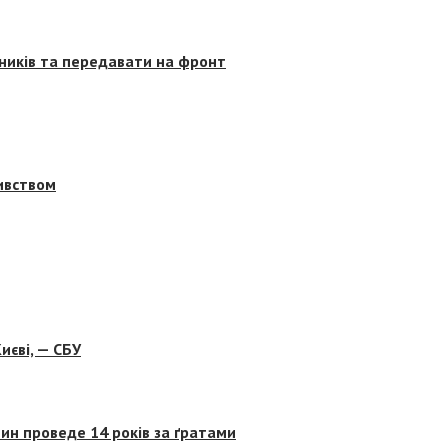
сників та передавати на фронт
бивством
иєві, — СБУ
ин проведе 14 років за ґратами