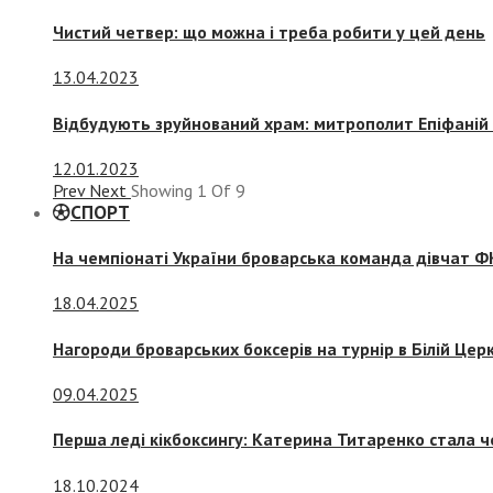
Чистий четвер: що можна і треба робити у цей день
13.04.2023
Відбудують зруйнований храм: митрополит Епіфаній 
12.01.2023
Prev
Next
Showing
1
Of
9
СПОРТ
На чемпіонаті України броварська команда дівчат ФК
18.04.2025
Нагороди броварських боксерів на турнір в Білій Церк
09.04.2025
Перша леді кікбоксингу: Катерина Титаренко стала ч
18.10.2024