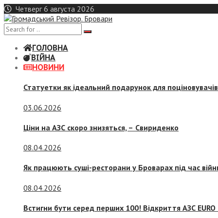
Skip
Четверг 6 августа 2026
to
content
ГОЛОВНА
ВІЙНА
НОВИНИ
Статуетки як ідеальний подарунок для поціновувачі
03.06.2026
Ціни на АЗС скоро знизяться, –
Свириденко
08.04.2026
Як працюють суші-ресторани у Броварах під час війн
08.04.2026
Встигни бути серед перших 100! Відкриття АЗС EURO