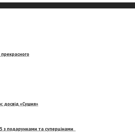
в прекрасного
и: досвід «Сушия»
 5 з подарунками та суперцінами