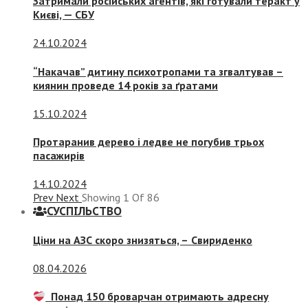
Затримали російських агентів, які готували теракт у
Києві, — СБУ
24.10.2024
“Накачав” дитину психотропами та згвалтував –
киянин проведе 14 років за ґратами
15.10.2024
Протаранив дерево і ледве не погубив трьох
пасажирів
14.10.2024
Prev
Next
Showing
1
Of
86
СУСПIЛЬСТВО
Ціни на АЗС скоро знизяться, –
Свириденко
08.04.2026
Понад 150 броварчан отримають адресну