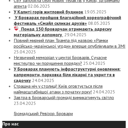
СБУ запобігла серії нових терактів у Києві, затримано
агента
02.06.2025
У Калиті горів житловий будинок
19.05.2025
У Броварах пройшов благодійний хореографічний
фестиваль «Смайл скликає друзів»
08.05.2025
Понад 150 броварчан отримають адресну
матеріальну допомогу
29.04.2025
Повний мирний план Трампа під назвою «‎Рамки
російсько-української угоди» вперше опублікували в ЗМІ
25.04.2025
Незвичний меморіал у центрі Броварів. Сучасне
мистецтво чи порушення порядку?
25.04.2025
У Броварах планують інфраструктурні оновлення:
капремонти, парковка біля лікарні та укриття в
садочку
24.04.2025
Страшна ніч у столиці! Київ оговтується після
наймасштабнішої атаки з початку року!
24.04.2025
Завтра в Броварській громаді вимикатимуть світло
23.04.2025
Громадський Ревізор. Бровари
Про нас