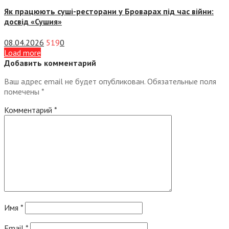
Як працюють суші-ресторани у Броварах під час війни:
досвід «Сушия»
08.04.2026
519
0
Load more
Добавить комментарий
Ваш адрес email не будет опубликован.
Обязательные поля
помечены
*
Комментарий
*
Имя
*
Email
*