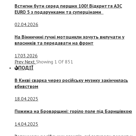
Встигни бути серед перших 100! Відкриття АЗС
EURO 5 з подарунками та суперцінами
02.04.2026
На Вінничині гучні мотоцикли хочуть вилучати у
власників та передавати на фронт
17.03.2026
Prev
Next
Showing
1
Of
851
ПОДІЇ
В Києві сварка через російську музику закінчилась
вбивством
18.04.2025
Пожежа на Броварщині: горіло поле під Баришівкою
14.04.2025