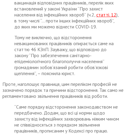
вакцинація відповідних працівників, перелік яких
встановлений у законі України “Про захист
населення від інфекційних хвороб” (ч.2,
статті. 12
),
в тому числі “… проти інших інфекційних хвороб”,
до яких ми можемо віднести COVID-19.
Тому не виключно, що відсторонення
невакцинованих працівників опирається саме на
статтю 46 КЗпП. Зауважу, що відповідно до
закону “Про забезпечення санітарно-
епідеміологічного благополуччя населення”
громадянин зобов’язаний робити обов’язкові
щеплення”, – пояснила юрист.
Проте, наголошує правниця, цим переліком професій не
зазначено порядок та причини відсторонення. Так само не
регламентовано звільнення працівників від роботи.
“Саме порядку відсторонення законодавством не
передбачено. Додам, що всі ці норми щодо
захисту від інфекційних захворювань ніяким чином
не співвідносяться з порядком звільнення
працівників, прописаним у Кодексі про працю.