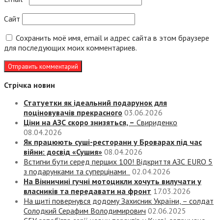
Сайт
Сохранить моё имя, email и адрес сайта в этом браузере
для последующих моих комментариев.
Стрічка новин
Статуетки як ідеальний подарунок для
поціновувачів прекрасного
03.06.2026
Ціни на АЗС скоро знизяться, –
Свириденко
08.04.2026
Як працюють суші-ресторани у Броварах під час
війни: досвід «Сушия»
08.04.2026
Встигни бути серед перших 100! Відкриття АЗС EURO 5
з подарунками та суперцінами
02.04.2026
На Вінничині гучні мотоцикли хочуть вилучати у
власників та передавати на фронт
17.03.2026
На щиті повернувся додому Захисник України, – солдат
Солодкий Серафим Володимирович
02.06.2025