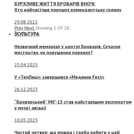
БУРХЛИВЕ ЖИТТЯ БРОВАРІВ ВНОЧІ:
Хто найчастіше порушує комендантську годину
29.08.2022
Prev
Next
Showing
1
Of
26
КУЛЬТУРА
Незвичний меморіал у центрі Броварів. Сучасне
мистецтво чи порушення порядку?
25.04.2025
У «ТепЛиці» завершився «Медяник Fest»
26.12.2023
“Броварський” МіГ-15 став найстарішим експонатом
у музеї авіації
10.05.2023
Чистий четвер: що можна і треба робити у цей