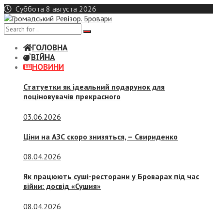
Skip
Суббота 8 августа 2026
to
content
ГОЛОВНА
ВІЙНА
НОВИНИ
Статуетки як ідеальний подарунок для
поціновувачів прекрасного
03.06.2026
Ціни на АЗС скоро знизяться, –
Свириденко
08.04.2026
Як працюють суші-ресторани у Броварах під час
війни: досвід «Сушия»
08.04.2026