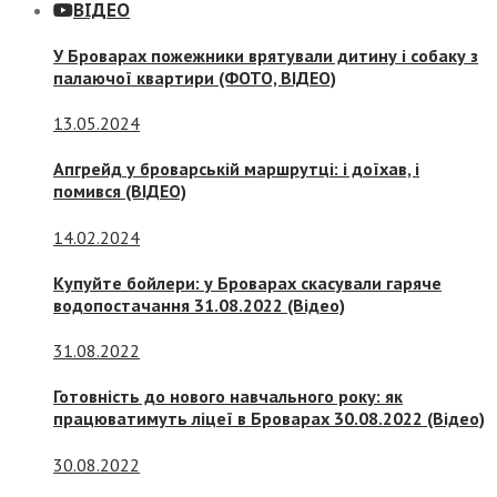
ВІДЕО
У Броварах пожежники врятували дитину і собаку з
палаючої квартири (ФОТО, ВІДЕО)
13.05.2024
Апгрейд у броварській маршрутці: і доїхав, і
помився (ВІДЕО)
14.02.2024
Купуйте бойлери: у Броварах скасували гаряче
водопостачання 31.08.2022 (Відео)
31.08.2022
Готовність до нового навчального року: як
працюватимуть ліцеї в Броварах 30.08.2022 (Відео)
30.08.2022