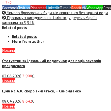
1 242
Facebook
Twitter
Pinterest
LinkedIn
Tumblr
Reddit
VK
WhatsApp
Emai
Чимало броварських будинків лишаються без гарячої води
Програму з висаджування 1 мільярду дерев в Україні
виконали на 3,54%
Related posts
Related posts
More from author
Новини
Статуетки як ідеальний подарунок для поціновувачів
прекрасного
03.06.2026
3 908
0
Новини
Ціни на АЗС скоро знизяться, –
Свириденко
08.04.2026
8 642
0
Новини