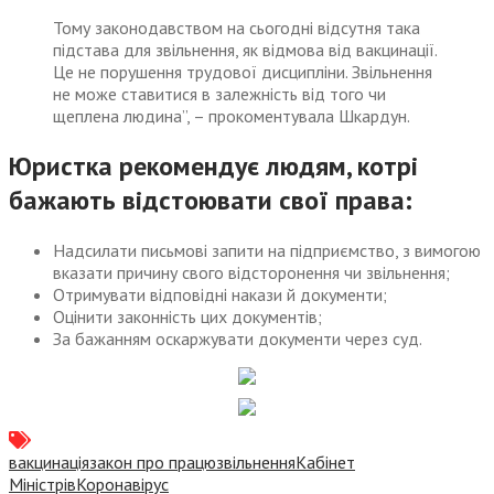
Тому законодавством на сьогодні відсутня така
підстава для звільнення, як відмова від вакцинації.
Це не порушення трудової дисципліни. Звільнення
не може ставитися в залежність від того чи
щеплена людина”, – прокоментувала Шкардун.
Юристка рекомендує людям, котрі
бажають відстоювати свої права:
Надсилати письмові запити на підприємство, з вимогою
вказати причину свого відсторонення чи звільнення;
Отримувати відповідні накази й документи;
Оцінити законність цих документів;
За бажанням оскаржувати документи через суд.
вакцинація
закон про працю
звільнення
Кабінет
Міністрів
Коронавірус