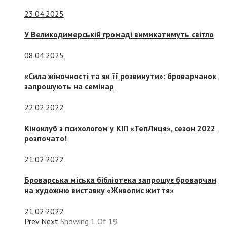
23.04.2025
У Великодимерській громаді вимикатимуть світло
08.04.2025
«Сила жіночності та як її розвинути»: броварчанок
запрошують на семінар
22.02.2022
Кіноклуб з психологом у КІП «ТепЛиця», сезон 2022
розпочато!
21.02.2022
Броварська міська бібліотека запрошує броварчан
на художню виставку «Живопис життя»
21.02.2022
Prev
Next
Showing
1
Of
19