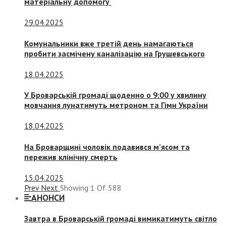
матеріальну допомогу
29.04.2025
Комунальники вже третій день намагаються
пробити засмічену каналізацію на Грушевського
18.04.2025
У Броварській громаді щоденно о 9:00 у хвилину
мовчання лунатимуть метроном та Гімн України
18.04.2025
На Броварщині чоловік подавився м’ясом та
пережив клінічну смерть
15.04.2025
Prev
Next
Showing
1
Of
588
АНОНСИ
Завтра в Броварській громаді вимикатимуть світло