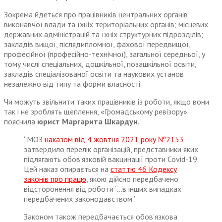
Зокрема йдеться про працівників центральних органів
виконавчої влади та їхніх територіальних органів; місцевих
державних адміністрацій та їхніх структурних підрозділів;
закладів вищої, післядипломної, фахової передвищої,
професійної (професійно-технічної), загальної середньої, у
тому числі спеціальних, дошкільної, позашкільної освіти,
закладів спеціалізованої освіти та наукових установ
незалежно від типу та форми власності.
Чи можуть звільнити таких працівників із роботи, якщо вони
так і не зроблять щеплення, «Громадському ревізору»
пояснила
юрист Маргарита Шкардун
.
“МОЗ
наказом від 4 жовтня 2021 року №2153
затвердило перелік організацій, представники яких
підлягають обов’язковій вакцинації проти Covid-19.
Цей наказ опирається на
статтю 46 Кодексу
законів про працю
, якою дійсно передбачено
відсторонення від роботи “…в інших випадках
передбачених законодавством”.
Законом також передбачається обов’язкова