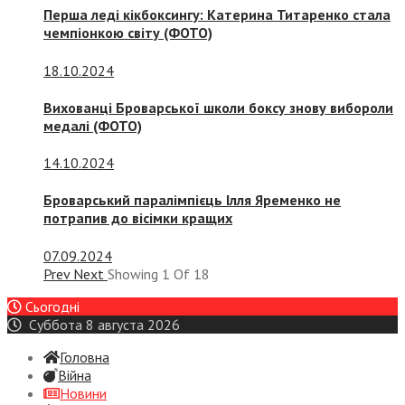
Перша леді кікбоксингу: Катерина Титаренко стала
чемпіонкою світу (ФОТО)
18.10.2024
Вихованці Броварської школи боксу знову вибороли
медалі (ФОТО)
14.10.2024
Броварський паралімпієць Ілля Яременко не
потрапив до вісімки кращих
07.09.2024
Prev
Next
Showing
1
Of
18
Сьогодні
Суббота 8 августа 2026
Головна
Війна
Новини