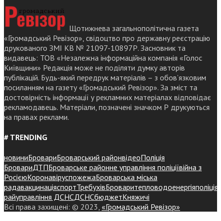
Щотижнева загальнополітична газета
«Громадський Ревізор», свідоцтво про державну реєстрацію
друкованого ЗМІ КВ № 21097-10897Р. Засновник та
видавець: ТОВ «Незалежна інформаційна компанія «Голос
Київщини» Редакція може не поділяти думку авторів
публікацій. Будь-який передрук матеріалів – з обов’язковим
посиланням на газету «Громадський Ревізор». За зміст та
достовірність інформації у рекламних матеріалах відповідає
рекламодавець. Матеріали, позначені значком Р друкуються
на правах реклами.
# TRENDING
новини
Бровари
Броварський район
відео
Поліція
Бровари
ДТП
Броварське районне управління поліції
війна з
Росією
Коронавірус
пожежа
Броварська міська
рада
вакцинація
спорт
Требухів
Броваритепловодоенергія
поліція
райуправління ДСНС
ДСНС
бюджет
Княжичі
Всі права захищені: © 2023,
«Громадський Ревізор»