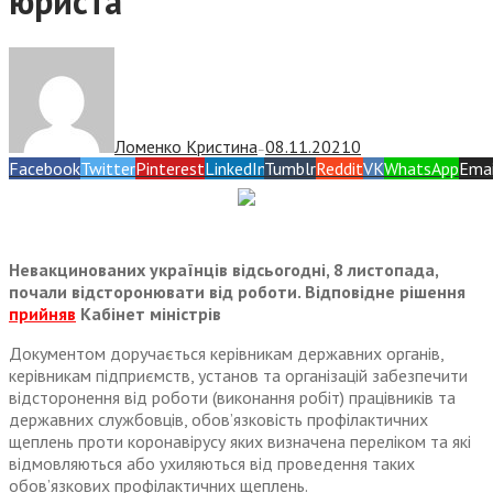
юриста
Ломенко Кристина
08.11.2021
0
—
Facebook
Twitter
Pinterest
LinkedIn
Tumblr
Reddit
VK
WhatsApp
Emai
Невакцинованих українців відсьогодні, 8 листопада,
почали відсторонювати від роботи. Відповідне рішення
прийняв
Кабінет міністрів
Документом доручається керівникам державних органів,
керівникам підприємств, установ та організацій забезпечити
відсторонення від роботи (виконання робіт) працівників та
державних службовців, обов’язковість профілактичних
щеплень проти коронавірусу яких визначена переліком та які
відмовляються або ухиляються від проведення таких
обов’язкових профілактичних щеплень.