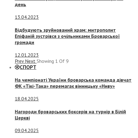
день
13.04.2023
Відбудують зруйнований храм: митрополит
Епіфаній зустрівся з очільниками Броварської
громади
12.01.2023
Prev
Next
Showing
1
Of
9
СПОРТ
На чемпіонаті України броварська команда дівчат
ФК «Тікі-Така» перемагає вінницьку «Ниву»
18.04.2025
Нагороди броварських боксерів на турнір в Білій
Церкві
09.04.2025