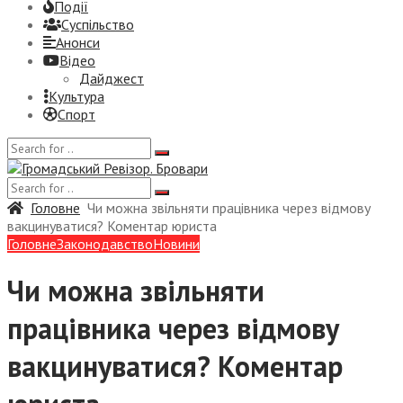
Події
Суспiльство
Анонси
Відео
Дайджест
Культура
Спорт
Головне
Чи можна звільняти працівника через відмову
вакцинуватися? Коментар юриста
Головне
Законодавство
Новини
Чи можна звільняти
працівника через відмову
вакцинуватися? Коментар