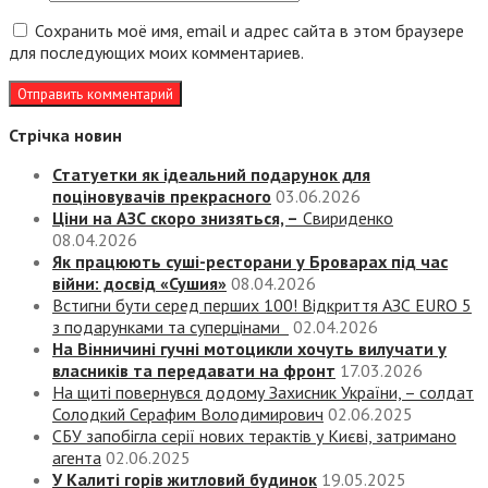
Сохранить моё имя, email и адрес сайта в этом браузере
для последующих моих комментариев.
Стрічка новин
Статуетки як ідеальний подарунок для
поціновувачів прекрасного
03.06.2026
Ціни на АЗС скоро знизяться, –
Свириденко
08.04.2026
Як працюють суші-ресторани у Броварах під час
війни: досвід «Сушия»
08.04.2026
Встигни бути серед перших 100! Відкриття АЗС EURO 5
з подарунками та суперцінами
02.04.2026
На Вінничині гучні мотоцикли хочуть вилучати у
власників та передавати на фронт
17.03.2026
На щиті повернувся додому Захисник України, – солдат
Солодкий Серафим Володимирович
02.06.2025
СБУ запобігла серії нових терактів у Києві, затримано
агента
02.06.2025
У Калиті горів житловий будинок
19.05.2025