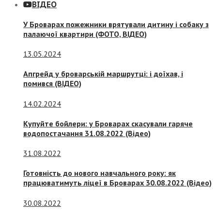
ВІДЕО
У Броварах пожежники врятували дитину і собаку з
палаючої квартири (ФОТО, ВІДЕО)
13.05.2024
Апгрейд у броварській маршрутці: і доїхав, і
помився (ВІДЕО)
14.02.2024
Купуйте бойлери: у Броварах скасували гаряче
водопостачання 31.08.2022 (Відео)
31.08.2022
Готовність до нового навчального року: як
працюватимуть ліцеї в Броварах 30.08.2022 (Відео)
30.08.2022