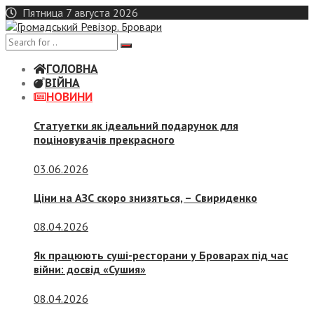
Skip
Пятница 7 августа 2026
to
content
ГОЛОВНА
ВІЙНА
НОВИНИ
Статуетки як ідеальний подарунок для
поціновувачів прекрасного
03.06.2026
Ціни на АЗС скоро знизяться, –
Свириденко
08.04.2026
Як працюють суші-ресторани у Броварах під час
війни: досвід «Сушия»
08.04.2026