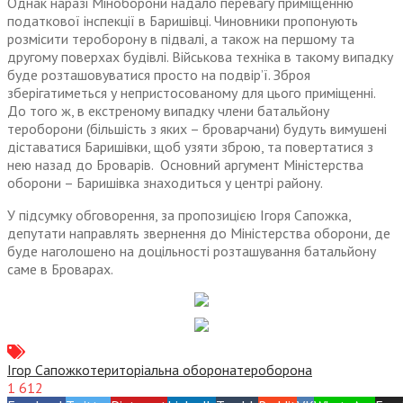
Однак наразі Міноборони надало перевагу приміщенню
податкової інспекції в Баришівці. Чиновники пропонують
розмісити тероборону в підвалі, а також на першому та
другому поверхах будівлі. Військова техніка в такому випадку
буде розташовуватися просто на подвір’ї. Зброя
зберігатиметься у непристосованому для цього приміщенні.
До того ж, в екстреному випадку члени батальйону
тероборони (більшість з яких – броварчани) будуть вимушені
діставатися Баришівки, щоб узяти зброю, та повертатися з
нею назад до Броварів. Основний аргумент Міністерства
оборони – Баришівка знаходиться у центрі району.
У підсумку обговорення, за пропозицією Ігоря Сапожка,
депутати направлять звернення до Міністерства оборони, де
буде наголошено на доцільності розташування батальйону
саме в Броварах.
Ігор Сапожко
територіальна оборона
тероборона
1 612