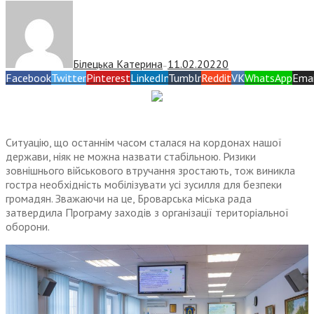
Білецька Катерина
11.02.2022
0
—
Facebook
Twitter
Pinterest
LinkedIn
Tumblr
Reddit
VK
WhatsApp
Emai
Ситуацію, що останнім часом сталася на кордонах нашої
держави, ніяк не можна назвати стабільною. Ризики
зовнішнього військового втручання зростають, тож виникла
гостра необхідність мобілізувати усі зусилля для безпеки
громадян. Зважаючи на це, Броварська міська рада
затвердила Програму заходів з організації територіальної
оборони.