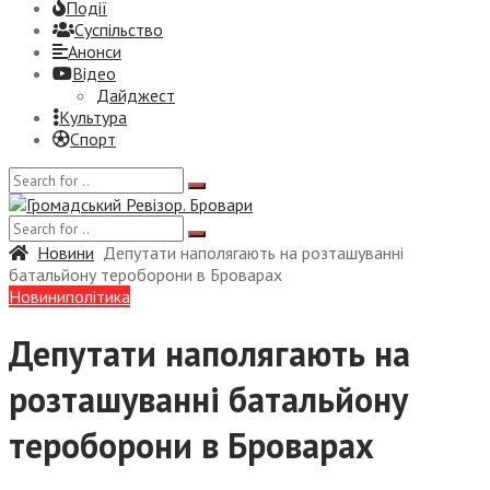
Події
Суспiльство
Анонси
Відео
Дайджест
Культура
Спорт
Новини
Депутати наполягають на розташуванні
батальйону тероборони в Броварах
Новини
політика
Депутати наполягають на
розташуванні батальйону
тероборони в Броварах