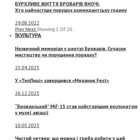
БУРХЛИВЕ ЖИТТЯ БРОВАРІВ ВНОЧІ:
Хто найчастіше порушує комендантську годину
29.08.2022
Prev
Next
Showing
1
Of
26
КУЛЬТУРА
Незвичний меморіал у центрі Броварів. Сучасне
мистецтво чи порушення порядку?
25.04.2025
У «ТепЛиці» завершився «Медяник Fest»
26.12.2023
“Броварський” МіГ-15 став найстарішим експонатом
у музеї авіації
10.05.2023
Чистий четвер: що можна і треба робити у цей