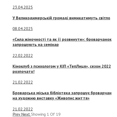
23.04.2025
У Великодимерській громаді вимикатимуть світло
08.04.2025
«Сила жіночності та як її розвинути»: броварчанок
запрошують на семінар
22.02.2022
Кіноклуб з психологом у КІП «ТепЛиця», сезон 2022
розпочато!
21.02.2022
Броварська міська бібліотека запрошує броварчан
на художню виставку «Живопис життя»
21.02.2022
Prev
Next
Showing
1
Of
19