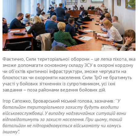
Фактично, Сили територіальної оборони – це легка піхота, яка
зможе допомагати основному складу ЗСУ в охороні кордону
чи об’єктів критичної інфраструктури, зможе чергувати на
блокпостах чи охороняти населення. Сили ТрО не братимуть
участі у бойових зіткненнях із супротивником, усі їхні
завдання – поза районами ведення бойових дій.
Ігор Сапожко, Броварський міський голова, зазначив: “
У
батальйон територіального захисту будуть входити
військовослужбовці. У випадку надзвичайних ситуацій вони
відповідатимуть за захист населення. При цьому, такий
батальйон не підпорядковується військомату чи комусь
іншому”.