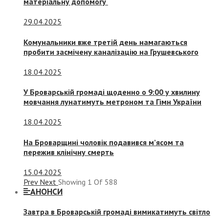
матеріальну допомогу
29.04.2025
Комунальники вже третій день намагаються
пробити засмічену каналізацію на Грушевського
18.04.2025
У Броварській громаді щоденно о 9:00 у хвилину
мовчання лунатимуть метроном та Гімн України
18.04.2025
На Броварщині чоловік подавився м’ясом та
пережив клінічну смерть
15.04.2025
Prev
Next
Showing
1
Of
588
АНОНСИ
Завтра в Броварській громаді вимикатимуть світло