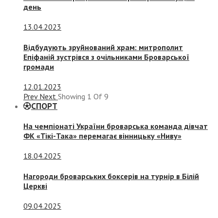
день
13.04.2023
Відбудують зруйнований храм: митрополит
Епіфаній зустрівся з очільниками Броварської
громади
12.01.2023
Prev
Next
Showing
1
Of
9
СПОРТ
На чемпіонаті України броварська команда дівчат
ФК «Тікі-Така» перемагає вінницьку «Ниву»
18.04.2025
Нагороди броварських боксерів на турнір в Білій
Церкві
09.04.2025