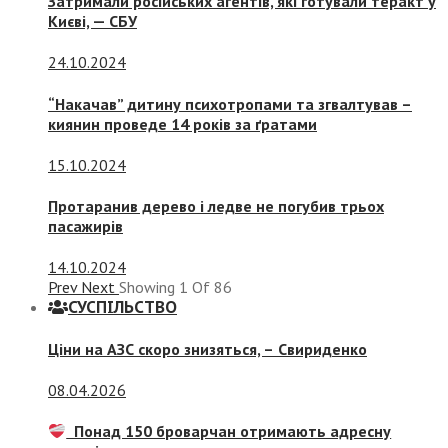
Затримали російських агентів, які готували теракт у
Києві, — СБУ
24.10.2024
“Накачав” дитину психотропами та згвалтував –
киянин проведе 14 років за ґратами
15.10.2024
Протаранив дерево і ледве не погубив трьох
пасажирів
14.10.2024
Prev
Next
Showing
1
Of
86
СУСПIЛЬСТВО
Ціни на АЗС скоро знизяться, –
Свириденко
08.04.2026
Понад 150 броварчан отримають адресну