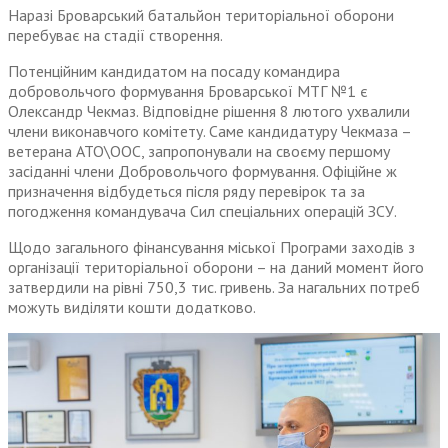
Наразі Броварський батальйон територіальної оборони
перебуває на стадії створення.
Потенційним кандидатом на посаду командира
добровольчого формування Броварської МТГ №1 є
Олександр Чекмаз. Відповідне рішення 8 лютого ухвалили
члени виконавчого комітету. Саме кандидатуру Чекмаза –
ветерана АТО\ООС, запропонували на своєму першому
засіданні члени Добровольчого формування. Офіційне ж
призначення відбудеться після ряду перевірок та за
погодження командувача Сил спеціальних операцій ЗСУ.
Щодо загального фінансування міської Програми заходів з
організації територіальної оборони – на даний момент його
затвердили на рівні 750,3 тис. гривень. За нагальних потреб
можуть виділяти кошти додатково.