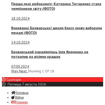
Перша леді кікбоксингу: Катерина Титаренко стала
чемпіонкою світу (ФОТО)
18.10.2024
Вихованці Броварської школи боксу знову вибороли
медалі (ФОТО)
14.10.2024
Броварський паралімпієць Ілля Яременко не
потрапив до вісімки кращих
07.09.2024
Prev
Next
Showing
1
Of
18
Сьогодні
Пятница 7 августа 2026
Головна
Війна
Новини