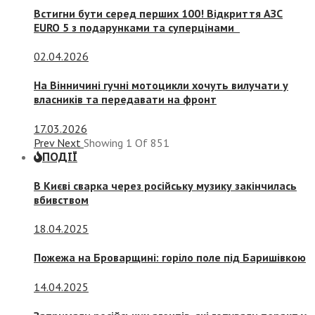
Встигни бути серед перших 100! Відкриття АЗС
EURO 5 з подарунками та суперцінами
02.04.2026
На Вінничині гучні мотоцикли хочуть вилучати у
власників та передавати на фронт
17.03.2026
Prev
Next
Showing
1
Of
851
ПОДІЇ
В Києві сварка через російську музику закінчилась
вбивством
18.04.2025
Пожежа на Броварщині: горіло поле під Баришівкою
14.04.2025