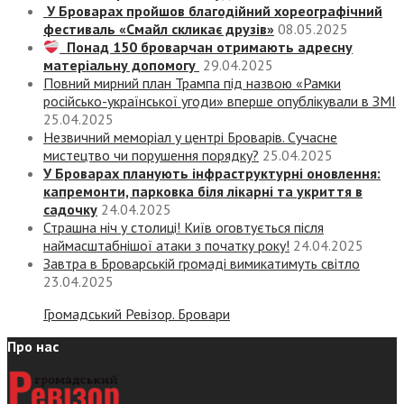
У Броварах пройшов благодійний хореографічний
фестиваль «Смайл скликає друзів»
08.05.2025
Понад 150 броварчан отримають адресну
матеріальну допомогу
29.04.2025
Повний мирний план Трампа під назвою «‎Рамки
російсько-української угоди» вперше опублікували в ЗМІ
25.04.2025
Незвичний меморіал у центрі Броварів. Сучасне
мистецтво чи порушення порядку?
25.04.2025
У Броварах планують інфраструктурні оновлення:
капремонти, парковка біля лікарні та укриття в
садочку
24.04.2025
Страшна ніч у столиці! Київ оговтується після
наймасштабнішої атаки з початку року!
24.04.2025
Завтра в Броварській громаді вимикатимуть світло
23.04.2025
Громадський Ревізор. Бровари
Про нас