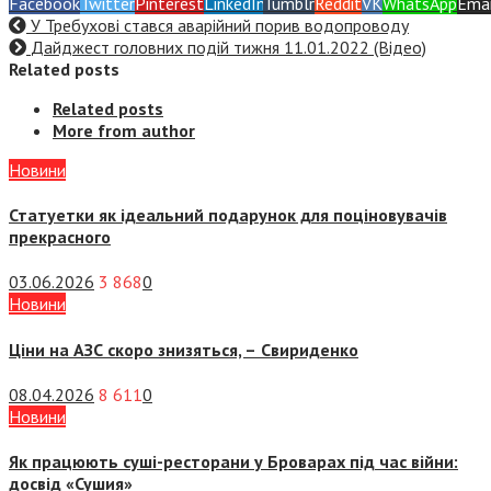
Facebook
Twitter
Pinterest
LinkedIn
Tumblr
Reddit
VK
WhatsApp
Emai
У Требухові стався аварійний порив водопроводу
Дайджест головних подій тижня 11.01.2022 (Відео)
Related posts
Related posts
More from author
Новини
Статуетки як ідеальний подарунок для поціновувачів
прекрасного
03.06.2026
3 868
0
Новини
Ціни на АЗС скоро знизяться, –
Свириденко
08.04.2026
8 611
0
Новини
Як працюють суші-ресторани у Броварах під час війни:
досвід «Сушия»