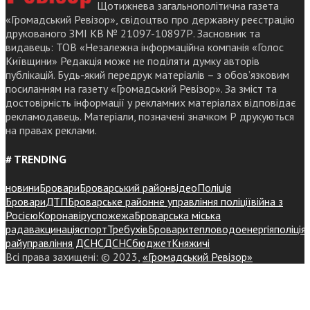
Щотижнева загальнополітична газета
«Громадський Ревізор», свідоцтво про державну реєстрацію
друкованого ЗМІ КВ № 21097-10897Р. Засновник та
видавець: ТОВ «Незалежна інформаційна компанія «Голос
Київщини» Редакція може не поділяти думку авторів
публікацій. Будь-який передрук матеріалів – з обов’язковим
посиланням на газету «Громадський Ревізор». За зміст та
достовірність інформації у рекламних матеріалах відповідає
рекламодавець. Матеріали, позначені значком Р друкуються
на правах реклами.
# TRENDING
новини
Бровари
Броварський район
відео
Поліція
Бровари
ДТП
Броварське районне управління поліції
війна з
Росією
Коронавірус
пожежа
Броварська міська
рада
вакцинація
спорт
Требухів
Броваритепловодоенергія
поліція
райуправління ДСНС
ДСНС
бюджет
Княжичі
Всі права захищені: © 2023,
«Громадський Ревізор»