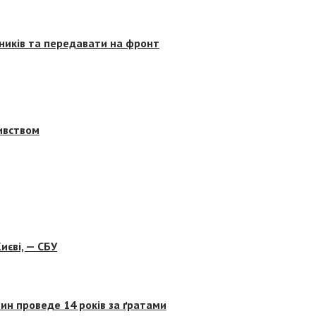
сників та передавати на фронт
бивством
иєві, — СБУ
ин проведе 14 років за ґратами