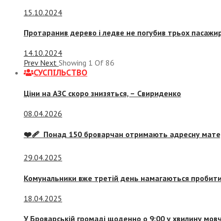
15.10.2024
Протаранив дерево і ледве не погубив трьох пасажир
14.10.2024
Prev
Next
Showing
1
Of
86
СУСПIЛЬСТВО
Ціни на АЗС скоро знизяться, –
Свириденко
08.04.2026
❤️‍🩹 Понад 150 броварчан отримають адресну мат
29.04.2025
Комунальники вже третій день намагаються пробити 
18.04.2025
У Броварській громаді щоденно о 9:00 у хвилину мо