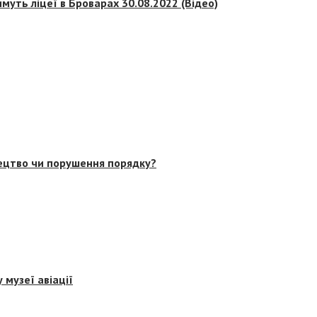
муть ліцеї в Броварах 30.08.2022 (Відео)
тецтво чи порушення порядку?
 музеї авіації