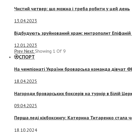
Чистий четвер: що можна і треба робити у цей день
13.04.2023
Відбудують зруйнований храм: митрополит Епіфаній 
12.01.2023
Prev
Next
Showing
1
Of
9
СПОРТ
На чемпіонаті України броварська команда дівчат ФК
18.04.2025
Нагороди броварських боксерів на турнір в Білій Церк
09.04.2025
Перша леді кікбоксингу: Катерина Титаренко стала ч
18.10.2024