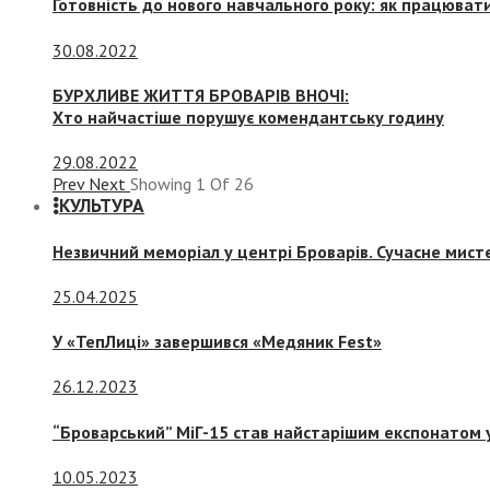
Готовність до нового навчального року: як працювати
30.08.2022
БУРХЛИВЕ ЖИТТЯ БРОВАРІВ ВНОЧІ:
Хто найчастіше порушує комендантську годину
29.08.2022
Prev
Next
Showing
1
Of
26
КУЛЬТУРА
Незвичний меморіал у центрі Броварів. Сучасне мис
25.04.2025
У «ТепЛиці» завершився «Медяник Fest»
26.12.2023
“Броварський” МіГ-15 став найстарішим експонатом у
10.05.2023