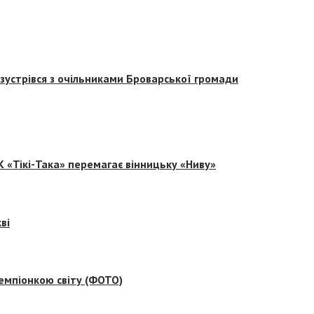
зустрівся з очільниками Броварської громади
 «Тікі-Така» перемагає вінницьку «Ниву»
ві
емпіонкою світу (ФОТО)