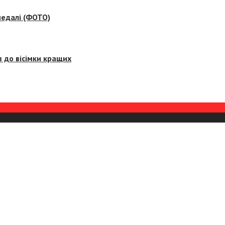
медалі (ФОТО)
 до вісімки кращих