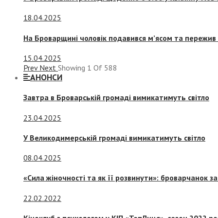
18.04.2025
На Броварщині чоловік подавився м’ясом та пережив 
15.04.2025
Prev
Next
Showing
1
Of
588
АНОНСИ
Завтра в Броварській громаді вимикатимуть світло
23.04.2025
У Великодимерській громаді вимикатимуть світло
08.04.2025
«Сила жіночності та як її розвинути»: броварчанок 
22.02.2022
Кіноклуб з психологом у КІП «ТепЛиця», сезон 2022 р