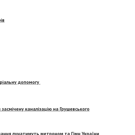
ів
еріальну допомогу
засмічену каналізацію на Грушевського
вчання лунатимуть метроном та Гімн України