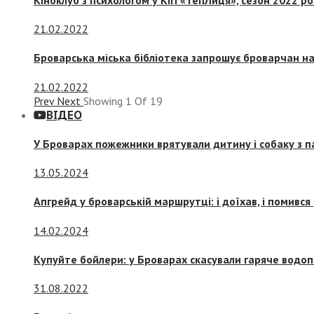
21.02.2022
Броварська міська бібліотека запрошує броварчан 
21.02.2022
Prev
Next
Showing
1
Of
19
ВІДЕО
У Броварах пожежники врятували дитину і собаку з 
13.05.2024
Апгрейд у броварській маршрутці: і доїхав, і помився
14.02.2024
Купуйте бойлери: у Броварах скасували гаряче водоп
31.08.2022