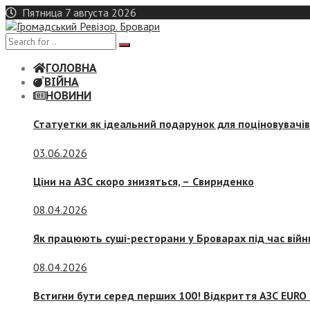
Skip
Пятница 7 августа 2026
to
content
ГОЛОВНА
ВІЙНА
НОВИНИ
Статуетки як ідеальний подарунок для поціновувачі
03.06.2026
Ціни на АЗС скоро знизяться, –
Свириденко
08.04.2026
Як працюють суші-ресторани у Броварах під час війн
08.04.2026
Встигни бути серед перших 100! Відкриття АЗС EURO