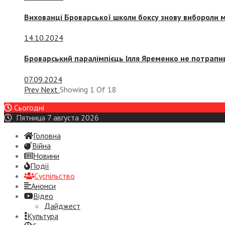
Вихованці Броварської школи боксу знову вибороли 
14.10.2024
Броварський паралімпієць Ілля Яременко не потрапив
07.09.2024
Prev
Next
Showing
1
Of
18
Сьогодні
Пятница 7 августа 2026
Головна
Війна
Новини
Події
Суспiльство
Анонси
Відео
Дайджест
Культура