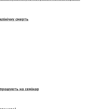
клінічну смерть
запрошують на семінар
озпочато!