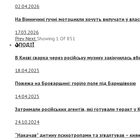
02.04.2026
На Вінничині гучні мотоцикли хочуть вилучати у вла
17.03.2026
Prev
Next
Showing
1
Of
851
ПОДІЇ
В Києві сварка через російську музику закінчилась в
18.04.2025
Пожежа на Броварщині: горіло поле під Баришівкою
14.04.2025
Затримали російських агентів, які готували теракт у К
24.10.2024
“Накачав” дитину психотропами та згвалтував – киян