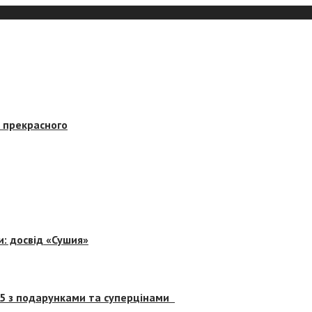
в прекрасного
и: досвід «Сушия»
 5 з подарунками та суперцінами