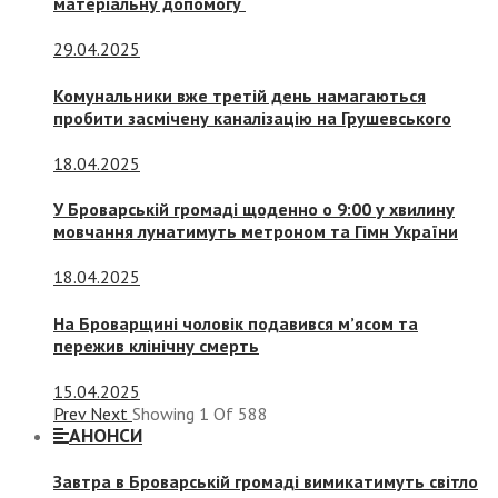
матеріальну допомогу
29.04.2025
Комунальники вже третій день намагаються
пробити засмічену каналізацію на Грушевського
18.04.2025
У Броварській громаді щоденно о 9:00 у хвилину
мовчання лунатимуть метроном та Гімн України
18.04.2025
На Броварщині чоловік подавився м’ясом та
пережив клінічну смерть
15.04.2025
Prev
Next
Showing
1
Of
588
АНОНСИ
Завтра в Броварській громаді вимикатимуть світло