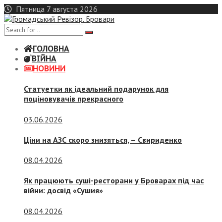
Skip
Пятница 7 августа 2026
to
content
ГОЛОВНА
ВІЙНА
НОВИНИ
Статуетки як ідеальний подарунок для
поціновувачів прекрасного
03.06.2026
Ціни на АЗС скоро знизяться, –
Свириденко
08.04.2026
Як працюють суші-ресторани у Броварах під час
війни: досвід «Сушия»
08.04.2026