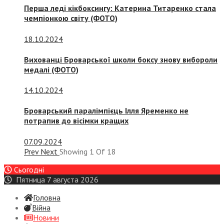
Перша леді кікбоксингу: Катерина Титаренко стала
чемпіонкою світу (ФОТО)
18.10.2024
Вихованці Броварської школи боксу знову вибороли
медалі (ФОТО)
14.10.2024
Броварський паралімпієць Ілля Яременко не
потрапив до вісімки кращих
07.09.2024
Prev
Next
Showing
1
Of
18
Сьогодні
Пятница 7 августа 2026
Головна
Війна
Новини