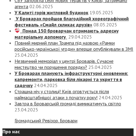
СБУ запобігла серії нових терактів у Києві, затримано
агента
02.06.2025
У Калиті горів житловий будинок
19.05.2025
У Броварах пройшов благодійний хореографічний
фестиваль «Смайл скликає друзів»
08.05.2025
Понад 150 броварчан отримають адресну
матеріальну допомогу
29.04.2025
Повний мирний план Трампа під назвою «‎Рамки
російсько-української угоди» вперше опублікували в ЗМІ
25.04.2025
Незвичний меморіал у центрі Броварів. Сучасне
мистецтво чи порушення порядку?
25.04.2025
У Броварах планують інфраструктурні оновлення:
капремонти, парковка біля лікарні та укриття в
садочку
24.04.2025
Страшна ніч у столиці! Київ оговтується після
наймасштабнішої атаки з початку року!
24.04.2025
Завтра в Броварській громаді вимикатимуть світло
23.04.2025
Громадський Ревізор. Бровари
Про нас