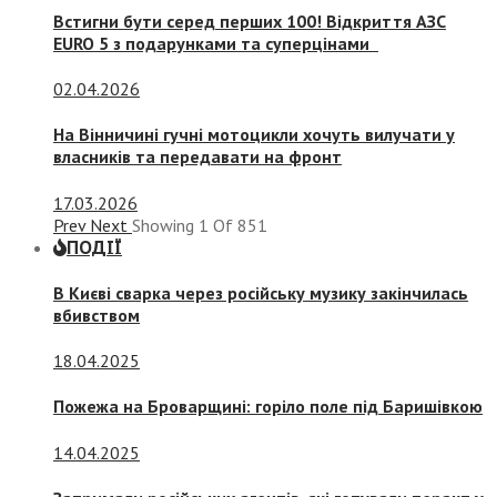
Встигни бути серед перших 100! Відкриття АЗС
EURO 5 з подарунками та суперцінами
02.04.2026
На Вінничині гучні мотоцикли хочуть вилучати у
власників та передавати на фронт
17.03.2026
Prev
Next
Showing
1
Of
851
ПОДІЇ
В Києві сварка через російську музику закінчилась
вбивством
18.04.2025
Пожежа на Броварщині: горіло поле під Баришівкою
14.04.2025