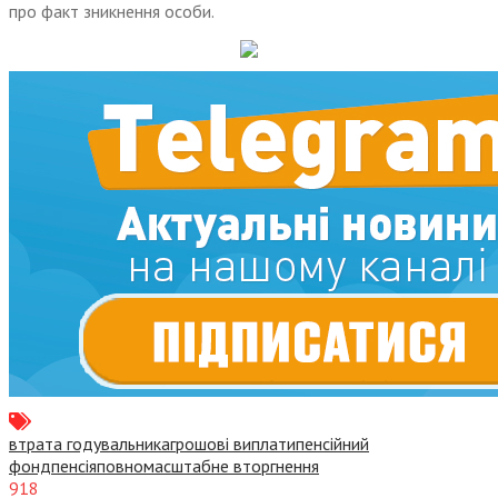
про факт зникнення особи.
втрата годувальника
грошові виплати
пенсійний
фонд
пенсія
повномасштабне вторгнення
918