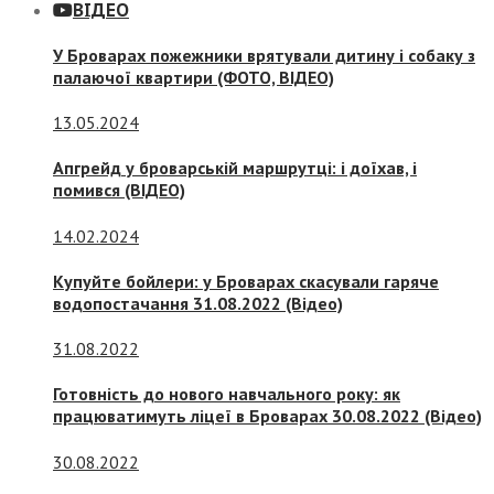
ВІДЕО
У Броварах пожежники врятували дитину і собаку з
палаючої квартири (ФОТО, ВІДЕО)
13.05.2024
Апгрейд у броварській маршрутці: і доїхав, і
помився (ВІДЕО)
14.02.2024
Купуйте бойлери: у Броварах скасували гаряче
водопостачання 31.08.2022 (Відео)
31.08.2022
Готовність до нового навчального року: як
працюватимуть ліцеї в Броварах 30.08.2022 (Відео)
30.08.2022