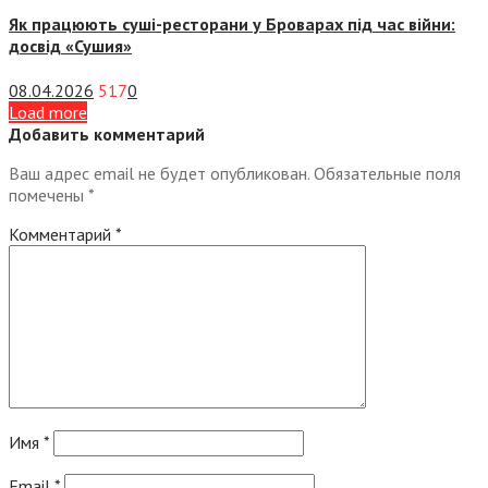
Як працюють суші-ресторани у Броварах під час війни:
досвід «Сушия»
08.04.2026
517
0
Load more
Добавить комментарий
Ваш адрес email не будет опубликован.
Обязательные поля
помечены
*
Комментарий
*
Имя
*
Email
*