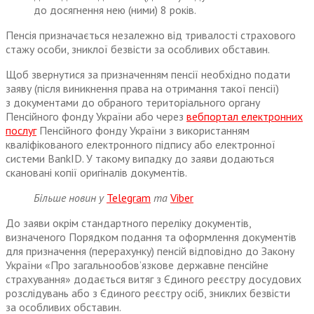
до досягнення нею (ними) 8 років.
Пенсія призначається незалежно від тривалості страхового
стажу особи, зниклої безвісти за особливих обставин.
Щоб звернутися за призначенням пенсії необхідно подати
заяву (після виникнення права на отримання такої пенсії)
з документами до обраного територіального органу
Пенсійного фонду України або через
вебпортал електронних
послуг
Пенсійного фонду України з використанням
кваліфікованого електронного підпису або електронної
системи BankID. У такому випадку до заяви додаються
скановані копії оригіналів документів.
Більше новин у
Telegram
та
Viber
До заяви окрім стандартного переліку документів,
визначеного Порядком подання та оформлення документів
для призначення (перерахунку) пенсій відповідно до Закону
України «Про загальнообов’язкове державне пенсійне
страхування» додається витяг з Єдиного реєстру досудових
розслідувань або з Єдиного реєстру осіб, зниклих безвісти
за особливих обставин.