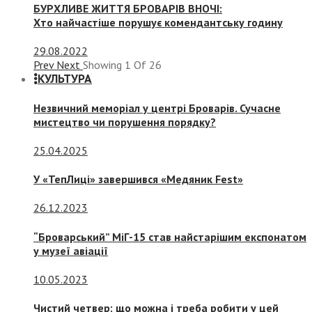
БУРХЛИВЕ ЖИТТЯ БРОВАРІВ ВНОЧІ:
Хто найчастіше порушує комендантську годину
29.08.2022
Prev
Next
Showing
1
Of
26
КУЛЬТУРА
Незвичний меморіал у центрі Броварів. Сучасне
мистецтво чи порушення порядку?
25.04.2025
У «ТепЛиці» завершився «Медяник Fest»
26.12.2023
“Броварський” МіГ-15 став найстарішим експонатом
у музеї авіації
10.05.2023
Чистий четвер: що можна і треба робити у цей