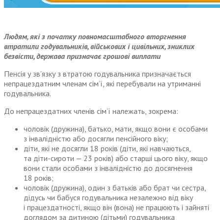
Людям, які з початку повномасштабного вторгнення
втратили годувальників, військових і цивільних, зниклих
безвісти, держава призначає грошові виплати
Пенсія у зв’язку з втратою годувальника призначається
непрацездатним членам сім’ї, які перебували на утриманні
годувальника.
До непрацездатних членів сім’ї належать, зокрема:
чоловік (дружина), батько, мати, якщо вони є особами
з інвалідністю або досягли пенсійного віку;
діти, які не досягли 18 років (діти, які навчаються,
та діти-сироти — 23 років) або старші цього віку, якщо
вони стали особами з інвалідністю до досягнення
18 років;
чоловік (дружина), один з батьків або брат чи сестра,
дідусь чи бабуся годувальника незалежно від віку
і працездатності, якщо він (вона) не працюють і зайняті
доглядом за дитиною (дітьми) годувальника