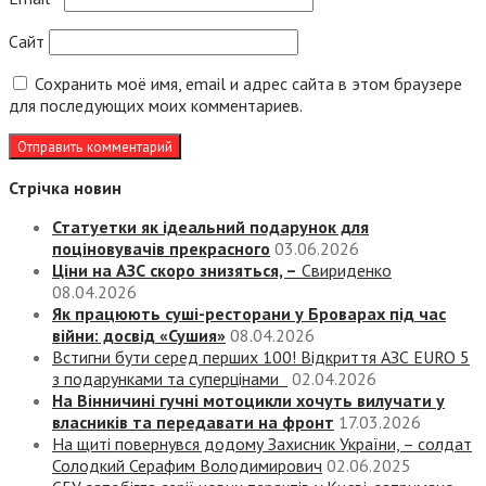
Сайт
Сохранить моё имя, email и адрес сайта в этом браузере
для последующих моих комментариев.
Стрічка новин
Статуетки як ідеальний подарунок для
поціновувачів прекрасного
03.06.2026
Ціни на АЗС скоро знизяться, –
Свириденко
08.04.2026
Як працюють суші-ресторани у Броварах під час
війни: досвід «Сушия»
08.04.2026
Встигни бути серед перших 100! Відкриття АЗС EURO 5
з подарунками та суперцінами
02.04.2026
На Вінничині гучні мотоцикли хочуть вилучати у
власників та передавати на фронт
17.03.2026
На щиті повернувся додому Захисник України, – солдат
Солодкий Серафим Володимирович
02.06.2025