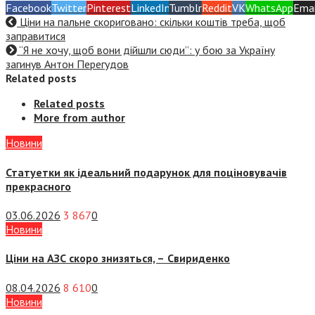
Facebook
Twitter
Pinterest
LinkedIn
Tumblr
Reddit
VK
WhatsApp
Emai
Ціни на пальне скориговано: скільки коштів треба, щоб
заправитися
“Я не хочу, щоб вони дійшли сюди”: у бою за Україну
загинув Антон Перегудов
Related posts
Related posts
More from author
Новини
Статуетки як ідеальний подарунок для поціновувачів
прекрасного
03.06.2026
3 867
0
Новини
Ціни на АЗС скоро знизяться, –
Свириденко
08.04.2026
8 610
0
Новини