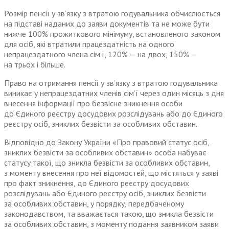
Розмір пенсії у зв’язку з втратою годувальника обчислюється
на підставі наданих до заяви документів та не може бути
нижче 100% прожиткового мінімуму, встановленого законом
для осіб, які втратили працездатність на одного
непрацездатного члена сім’ї, 120% — на двох, 150% —
на трьох і більше.
Право на отримання пенсії у зв’язку з втратою годувальника
виникає у непрацездатних членів сім’ї через один місяць з дня
внесення інформації про безвісне зникнення особи
до Єдиного реєстру досудових розслідувань або до Єдиного
реєстру осіб, зниклих безвісти за особливих обставин.
Відповідно до Закону України «Про правовий статус осіб,
зниклих безвісти за особливих обставин» особа набуває
статусу такої, що зникла безвісти за особливих обставин,
з моменту внесення про неї відомостей, що містяться у заяві
про факт зникнення, до Єдиного реєстру досудових
розслідувань або Єдиного реєстру осіб, зниклих безвісти
за особливих обставин, у порядку, передбаченому
законодавством, та вважається такою, що зникла безвісти
за особливих обставин, з моменту подання заявником заяви