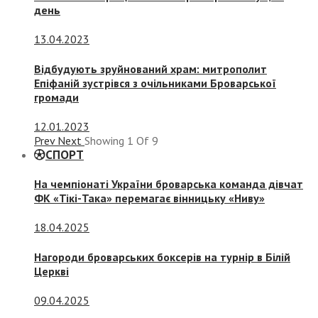
день
13.04.2023
Відбудують зруйнований храм: митрополит
Епіфаній зустрівся з очільниками Броварської
громади
12.01.2023
Prev
Next
Showing
1
Of
9
СПОРТ
На чемпіонаті України броварська команда дівчат
ФК «Тікі-Така» перемагає вінницьку «Ниву»
18.04.2025
Нагороди броварських боксерів на турнір в Білій
Церкві
09.04.2025