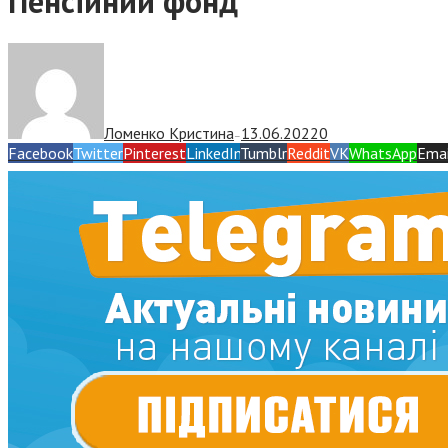
Пенсійний фонд
Ломенко Кристина
13.06.2022
0
—
Facebook
Twitter
Pinterest
LinkedIn
Tumblr
Reddit
VK
WhatsApp
Emai