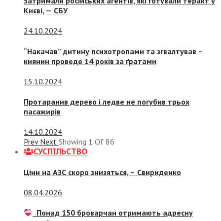
Затримали російських агентів, які готували теракт у
Києві, — СБУ
24.10.2024
“Накачав” дитину психотропами та згвалтував –
киянин проведе 14 років за ґратами
15.10.2024
Протаранив дерево і ледве не погубив трьох
пасажирів
14.10.2024
Prev
Next
Showing
1
Of
86
СУСПIЛЬСТВО
Ціни на АЗС скоро знизяться, –
Свириденко
08.04.2026
Понад 150 броварчан отримають адресну