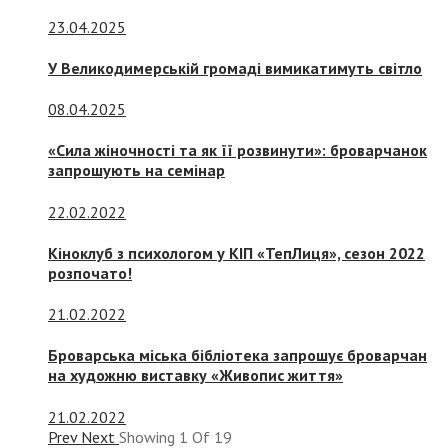
23.04.2025
У Великодимерській громаді вимикатимуть світло
08.04.2025
«Сила жіночності та як її розвинути»: броварчанок
запрошують на семінар
22.02.2022
Кіноклуб з психологом у КІП «ТепЛиця», сезон 2022
розпочато!
21.02.2022
Броварська міська бібліотека запрошує броварчан
на художню виставку «Живопис життя»
21.02.2022
Prev
Next
Showing
1
Of
19