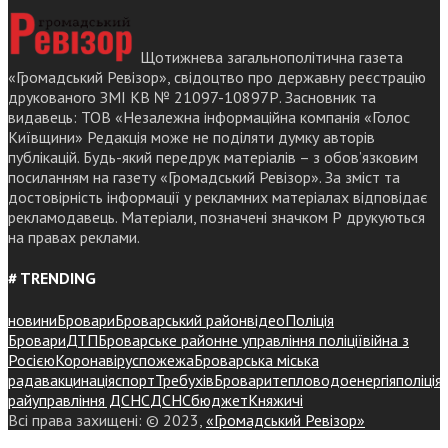
Щотижнева загальнополітична газета
«Громадський Ревізор», свідоцтво про державну реєстрацію
друкованого ЗМІ КВ № 21097-10897Р. Засновник та
видавець: ТОВ «Незалежна інформаційна компанія «Голос
Київщини» Редакція може не поділяти думку авторів
публікацій. Будь-який передрук матеріалів – з обов’язковим
посиланням на газету «Громадський Ревізор». За зміст та
достовірність інформації у рекламних матеріалах відповідає
рекламодавець. Матеріали, позначені значком Р друкуються
на правах реклами.
# TRENDING
новини
Бровари
Броварський район
відео
Поліція
Бровари
ДТП
Броварське районне управління поліції
війна з
Росією
Коронавірус
пожежа
Броварська міська
рада
вакцинація
спорт
Требухів
Броваритепловодоенергія
поліція
райуправління ДСНС
ДСНС
бюджет
Княжичі
Всі права захищені: © 2023,
«Громадський Ревізор»