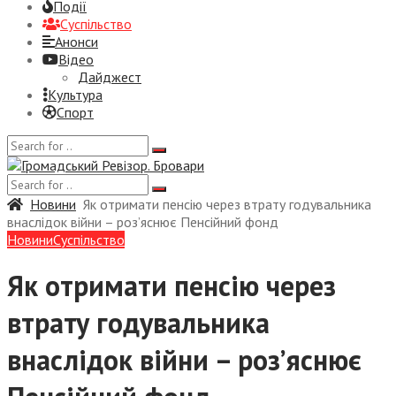
Події
Суспiльство
Анонси
Відео
Дайджест
Культура
Спорт
Новини
Як отримати пенсію через втрату годувальника
внаслідок війни – роз’яснює Пенсійний фонд
Новини
Суспiльство
Як отримати пенсію через
втрату годувальника
внаслідок війни – роз’яснює