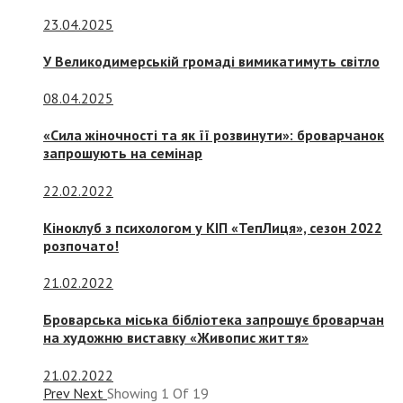
23.04.2025
У Великодимерській громаді вимикатимуть світло
08.04.2025
«Сила жіночності та як її розвинути»: броварчанок
запрошують на семінар
22.02.2022
Кіноклуб з психологом у КІП «ТепЛиця», сезон 2022
розпочато!
21.02.2022
Броварська міська бібліотека запрошує броварчан
на художню виставку «Живопис життя»
21.02.2022
Prev
Next
Showing
1
Of
19