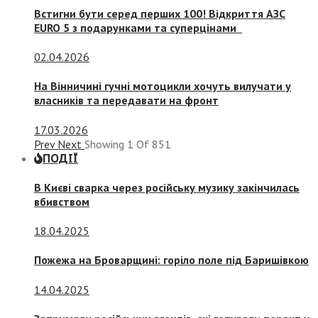
Встигни бути серед перших 100! Відкриття АЗС
EURO 5 з подарунками та суперцінами
02.04.2026
На Вінничині гучні мотоцикли хочуть вилучати у
власників та передавати на фронт
17.03.2026
Prev
Next
Showing
1
Of
851
ПОДІЇ
В Києві сварка через російську музику закінчилась
вбивством
18.04.2025
Пожежа на Броварщині: горіло поле під Баришівкою
14.04.2025