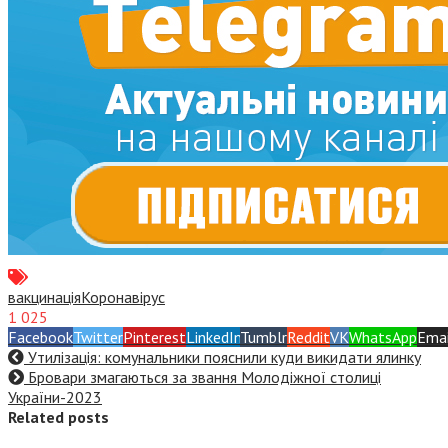
вакцинація
Коронавірус
1 025
Facebook
Twitter
Pinterest
LinkedIn
Tumblr
Reddit
VK
WhatsApp
Emai
Утилізація: комунальники пояснили куди викидати ялинку
Бровари змагаються за звання Молодіжної столиці
України-2023
Related posts