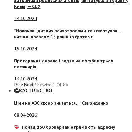
Затримали російських агентів, які готували теракт у
Києві, — СБУ
24.10.2024
“Накачав” дитину психотропами та згвалтував –
киянин проведе 14 років за ґратами
15.10.2024
Протаранив дерево і ледве не погубив трьох
пасажирів
14.10.2024
Prev
Next
Showing
1
Of
86
СУСПIЛЬСТВО
Ціни на АЗС скоро знизяться, –
Свириденко
08.04.2026
Понад 150 броварчан отримають адресну