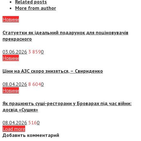
Related posts
More from author
Новини
Статуетки як ідеальний подарунок для поціновувачів
прекрасного
03.06.2026
3 859
0
Новини
Ціни на АЗС скоро знизяться, –
Свириденко
08.04.2026
8 604
0
Новини
Як працюють суші-ресторани у Броварах під час війни:
досвід «Сушия»
08.04.2026
516
0
Load more
Добавить комментарий