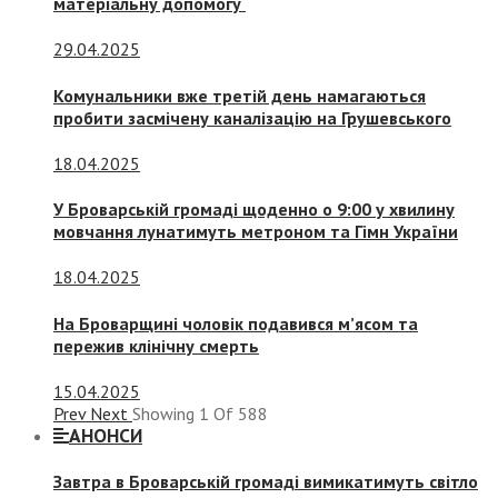
матеріальну допомогу
29.04.2025
Комунальники вже третій день намагаються
пробити засмічену каналізацію на Грушевського
18.04.2025
У Броварській громаді щоденно о 9:00 у хвилину
мовчання лунатимуть метроном та Гімн України
18.04.2025
На Броварщині чоловік подавився м’ясом та
пережив клінічну смерть
15.04.2025
Prev
Next
Showing
1
Of
588
АНОНСИ
Завтра в Броварській громаді вимикатимуть світло