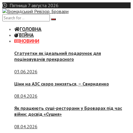
Skip
Пятница 7 августа 2026
to
content
ГОЛОВНА
ВІЙНА
НОВИНИ
Статуетки як ідеальний подарунок для
поціновувачів прекрасного
03.06.2026
Ціни на АЗС скоро знизяться, –
Свириденко
08.04.2026
Як працюють суші-ресторани у Броварах під час
війни: досвід «Сушия»
08.04.2026