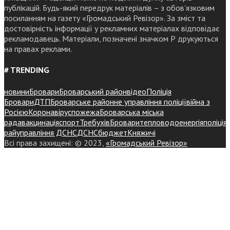
публікацій. Будь-який передрук матеріалів – з обов’язковим
посиланням на газету «Громадський Ревізор». За зміст та
достовірність інформації у рекламних матеріалах відповідає
рекламодавець. Матеріали, позначені значком Р друкуються
на правах реклами.
# TRENDING
новини
Бровари
Броварський район
відео
Поліція
Бровари
ДТП
Броварське районне управління поліції
війна з
Росією
Коронавірус
пожежа
Броварська міська
рада
вакцинація
спорт
Требухів
Броваритепловодоенергія
поліція
райуправління ДСНС
ДСНС
бюджет
Княжичі
Всі права захищені: © 2023,
«Громадський Ревізор»