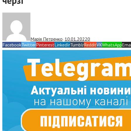
черзі
Марія Петренко
10.01.2022
0
—
Facebook
Twitter
Pinterest
LinkedIn
Tumblr
Reddit
VK
WhatsApp
Emai