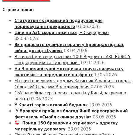
Стрічка новин
Статуетки як ідеальний подарунок для
поціновувачів прекрасного
03.06.2026
Ціни на АЗС скоро знизяться, –
Свириденко
08.04.2026
Як працюють суші-ресторани у Броварах під час
війни: досвід «Сушия»
08.04.2026
Встигни бути серед перших 100! Відкриття АЗС EURO 5
з подарунками та суперцінами
02.04.2026
На Вінничині гучні мотоцикли хочуть вилучати у
власників та передавати на фронт
17.03.2026
На щиті повернувся додому Захисник України, – солдат
Солодкий Серафим Володимирович
02.06.2025
СБУ запобігла серії нових терактів у Києві, затримано
агента
02.06.2025
У Калиті горів житловий будинок
19.05.2025
У Броварах пройшов благодійний хореографічний
фестиваль «Смайл скликає друзів»
08.05.2025
Понад 150 броварчан отримають адресну
матеріальну допомогу
29.04.2025
Повний мирний план Трампа під назвою «‎Рамки