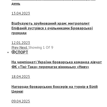
день
13.04.2023
Відбудують зруйнований храм: митрополит
Епіфаній зустрівся з очільниками Броварської
громади
12.01.2023
Prev
Next
Showing
1
Of
9
СПОРТ
На чемпіонаті України броварська команда дівчат
ФК «Тікі-Така» перемагає вінницьку «Ниву»
18.04.2025
Нагороди броварських боксерів на турнір в Білій
Церкві
09.04.2025