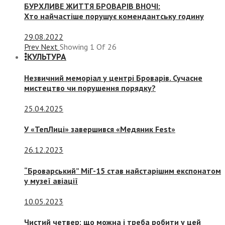
БУРХЛИВЕ ЖИТТЯ БРОВАРІВ ВНОЧІ:
Хто найчастіше порушує комендантську годину
29.08.2022
Prev
Next
Showing
1
Of
26
КУЛЬТУРА
Незвичний меморіал у центрі Броварів. Сучасне
мистецтво чи порушення порядку?
25.04.2025
У «ТепЛиці» завершився «Медяник Fest»
26.12.2023
“Броварський” МіГ-15 став найстарішим експонатом
у музеї авіації
10.05.2023
Чистий четвер: що можна і треба робити у цей