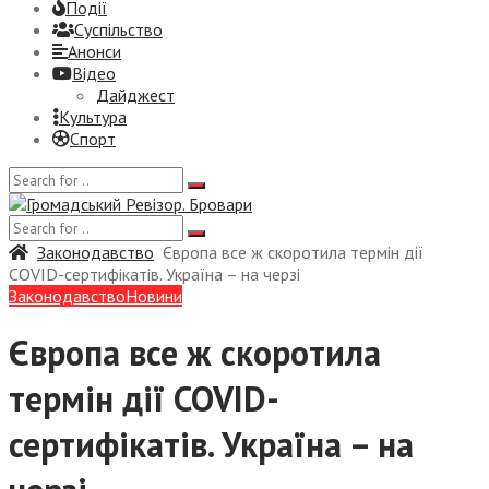
Події
Суспiльство
Анонси
Відео
Дайджест
Культура
Спорт
Законодавство
Європа все ж скоротила термін дії
COVID-сертифікатів. Україна – на черзі
Законодавство
Новини
Європа все ж скоротила
термін дії COVID-
сертифікатів. Україна – на