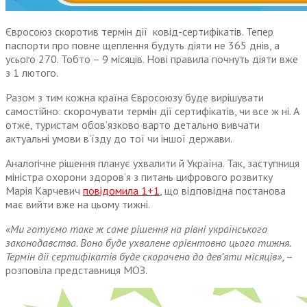
Євросоюз скоротив термін дії ковід-сертифікатів. Тепер
паспорти про повне щеплення будуть діяти не 365 днів, а
усього 270. Тобто – 9 місяців. Нові правила почнуть діяти вже
з 1 лютого.
Разом з тим кожна країна Євросоюзу буде вирішувати
самостійно: скорочувати термін дії сертифікатів, чи все ж ні. А
отже, туристам обов’язково варто детально вивчати
актуальні умови в’їзду до тої чи іншої держави.
Аналогічне рішення планує ухвалити й Україна. Так, заступниця
міністра охорони здоров’я з питань цифрового розвитку
Марія Карчевич
повідомила 1+1
, що відповідна постанова
має вийти вже на цьому тижні.
«Ми готуємо таке ж саме рішення на рівні українського
законодавства. Воно буде ухвалене орієнтовно цього тижня.
Термін дії сертифікатів буде скорочено до дев’яти місяців»
, –
розповіла представниця МОЗ.