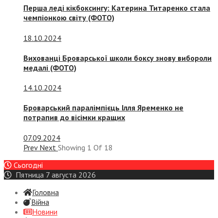
Перша леді кікбоксингу: Катерина Титаренко стала
чемпіонкою світу (ФОТО)
18.10.2024
Вихованці Броварської школи боксу знову вибороли
медалі (ФОТО)
14.10.2024
Броварський паралімпієць Ілля Яременко не
потрапив до вісімки кращих
07.09.2024
Prev
Next
Showing
1
Of
18
Сьогодні
Пятница 7 августа 2026
Головна
Війна
Новини