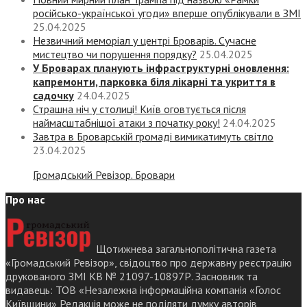
російсько-української угоди» вперше опублікували в ЗМІ
25.04.2025
Незвичний меморіал у центрі Броварів. Сучасне
мистецтво чи порушення порядку?
25.04.2025
У Броварах планують інфраструктурні оновлення:
капремонти, парковка біля лікарні та укриття в
садочку
24.04.2025
Страшна ніч у столиці! Київ оговтується після
наймасштабнішої атаки з початку року!
24.04.2025
Завтра в Броварській громаді вимикатимуть світло
23.04.2025
Громадський Ревізор. Бровари
Про нас
Щотижнева загальнополітична газета
«Громадський Ревізор», свідоцтво про державну реєстрацію
друкованого ЗМІ КВ № 21097-10897Р. Засновник та
видавець: ТОВ «Незалежна інформаційна компанія «Голос
Київщини» Редакція може не поділяти думку авторів