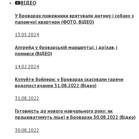
ВІДЕО
У Броварах пожежники врятували дитину і собаку з
палаючої квартири (ФОТО, ВІДЕО)
13.05.2024
Апгрейд у броварській маршрутці: і доїхав, і
помився (ВІДЕО)
14.02.2024
Купуйте бойлери: у Броварах скасували гаряче
водопостачання 31.08.2022 (Відео)
31.08.2022
Готовність до нового навчального року: як
працюватимуть ліцеї в Броварах 30.08.2022 (Відео)
30.08.2022