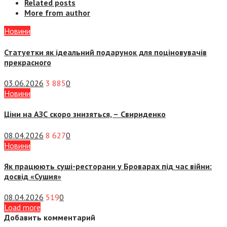
Related posts
More from author
Новини
Статуетки як ідеальний подарунок для поціновувачів
прекрасного
03.06.2026
3 885
0
Новини
Ціни на АЗС скоро знизяться, –
Свириденко
08.04.2026
8 627
0
Новини
Як працюють суші-ресторани у Броварах під час війни:
досвід «Сушия»
08.04.2026
519
0
Load more
Добавить комментарий