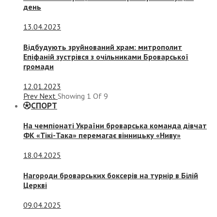
день
13.04.2023
Відбудують зруйнований храм: митрополит
Епіфаній зустрівся з очільниками Броварської
громади
12.01.2023
Prev
Next
Showing
1
Of
9
СПОРТ
На чемпіонаті України броварська команда дівчат
ФК «Тікі-Така» перемагає вінницьку «Ниву»
18.04.2025
Нагороди броварських боксерів на турнір в Білій
Церкві
09.04.2025