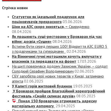
Стрічка новин
Статуетки як ідеальний подарунок для
поціновувачів прекрасного
03.06.2026
Ціни на АЗС скоро знизяться, –
Свириденко
08.04.2026
Як працюють суші-ресторани у Броварах під час
війни: досвід «Сушия»
08.04.2026
Встигни бути серед перших 100! Відкриття АЗС EURO 5
з подарунками та суперцінами
02.04.2026
На Вінничині гучні мотоцикли хочуть вилучати у
власників та передавати на фронт
17.03.2026
На щиті повернувся додому Захисник України, – солдат
Солодкий Серафим Володимирович
02.06.2025
СБУ запобігла серії нових терактів у Києві, затримано
агента
02.06.2025
У Калиті горів житловий будинок
19.05.2025
У Броварах пройшов благодійний хореографічний
фестиваль «Смайл скликає друзів»
08.05.2025
Понад 150 броварчан отримають адресну
матеріальну допомогу
29.04.2025
Повний мирний план Трампа під назвою «‎Рамки