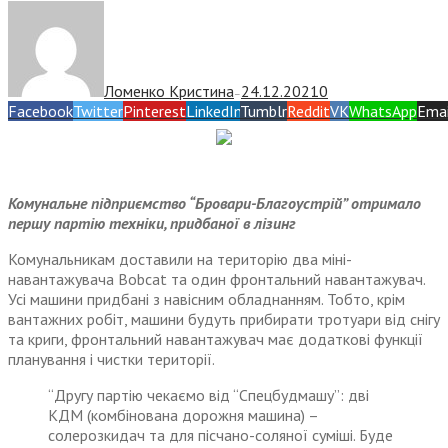
Ломенко Кристина
24.12.2021
0
—
Facebook
Twitter
Pinterest
LinkedIn
Tumblr
Reddit
VK
WhatsApp
Emai
Комунальне підприємство “Бровари-Благоустрій” отримало
першу партію техніки, придбаної в лізинг
Комунальникам доставили на територію два міні-
навантажувача Bobcat та один фронтальний навантажувач.
Усі машини придбані з навісним обладнанням. Тобто, крім
вантажних робіт, машини будуть прибирати тротуари від снігу
та криги, фронтальний навантажувач має додаткові функції
планування і чистки території.
“Другу партію чекаємо від “Спецбудмашу”: дві
КДМ (комбінована дорожня машина) –
солерозкидач та для пісчано-соляної суміші. Буде