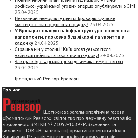
російсько-української угоди» вперше опублікували в ЗМІ
25.04.2025
Незвичний меморіал у центрі Броварів. Сучасне
мистецтво чи порушення порядку?
25.04.2025
У Броварах планують інфраструктурні оновлення:
капремонти, парковка біля лікарні та укриття в
садочку
24.04.2025
Страшна ніч у столиці! Київ оговтується після
наймасштабнішої атаки з початку року!
24.04.2025
Завтра в Броварській громаді вимикатимуть світло
23.04.2025
Громадський Ревізор. Бровари
Про нас
Щотижнева загальнополітична газета
«Громадський Ревізор», свідоцтво про державну реєстрацію
друкованого ЗМІ КВ № 21097-10897Р. Засновник та
видавець: ТОВ «Незалежна інформаційна компанія «Голос
Київщини» Редакція може не поділяти думку авторів