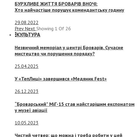
БУРХЛИВЕ ЖИТТЯ БРОВАРІВ ВНОЧІ:
Хто найчастіше порушує комендантську годину
29.08.2022
Prev
Next
Showing
1
Of
26
КУЛЬТУРА
Незвичний меморіал у центрі Броварів. Сучасне
мистецтво чи порушення порядку?
25.04.2025
У «ТепЛиці» завершився «Медяник Fest»
26.12.2023
“Броварський” МіГ-15 став найстарішим експонатом
у музеї авіації
10.05.2023
Чистий четвер: що можна і треба робити у цей