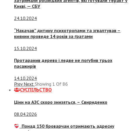
Затримали російських агентів, які готували теракт у
Києві, — СБУ
24.10.2024
“Накачав” дитину психотропами та згвалтував –
киянин проведе 14 років за ґратами
15.10.2024
Протаранив дерево і ледве не погубив трьох
пасажирів
14.10.2024
Prev
Next
Showing
1
Of
86
СУСПIЛЬСТВО
Ціни на АЗС скоро знизяться, –
Свириденко
08.04.2026
Понад 150 броварчан отримають адресну