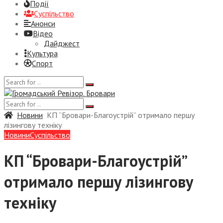
Події
Суспiльство
Анонси
Відео
Дайджест
Культура
Спорт
Новини
КП “Бровари-Благоустрій” отримало першу
лізингову техніку
Новини
Суспiльство
КП “Бровари-Благоустрій”
отримало першу лізингову
техніку