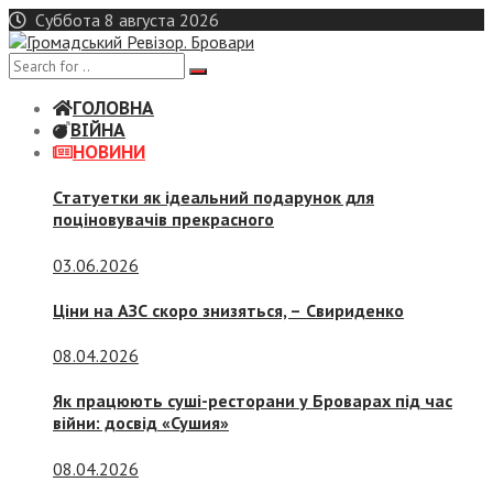
Skip
Суббота 8 августа 2026
to
content
ГОЛОВНА
ВІЙНА
НОВИНИ
Статуетки як ідеальний подарунок для
поціновувачів прекрасного
03.06.2026
Ціни на АЗС скоро знизяться, –
Свириденко
08.04.2026
Як працюють суші-ресторани у Броварах під час
війни: досвід «Сушия»
08.04.2026