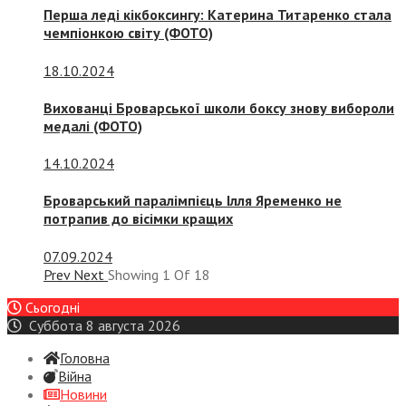
Перша леді кікбоксингу: Катерина Титаренко стала
чемпіонкою світу (ФОТО)
18.10.2024
Вихованці Броварської школи боксу знову вибороли
медалі (ФОТО)
14.10.2024
Броварський паралімпієць Ілля Яременко не
потрапив до вісімки кращих
07.09.2024
Prev
Next
Showing
1
Of
18
Сьогодні
Суббота 8 августа 2026
Головна
Війна
Новини