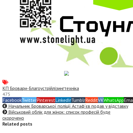
КП Бровари-Благоустрій
лізинг
техніка
475
Facebook
Twitter
Pinterest
LinkedIn
Tumblr
Reddit
VK
WhatsApp
Emai
Начальник Броварської поліції Астаф’єв подав у відставку
Військовий облік для жінок: список професій буде
скорочено
Related posts