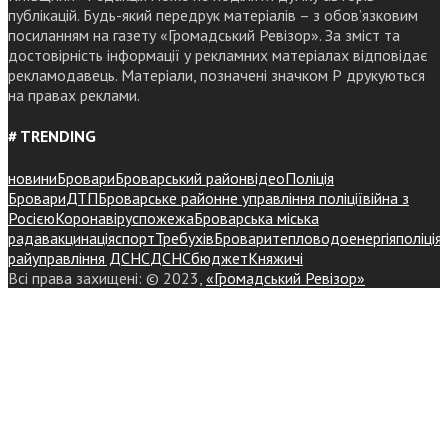
публікацій. Будь-який передрук матеріалів – з обов’язковим
посиланням на газету «Громадський Ревізор». За зміст та
достовірність інформації у рекламних матеріалах відповідає
рекламодавець. Матеріали, позначені значком Р друкуються
на правах реклами.
# TRENDING
новини
Бровари
Броварський район
відео
Поліція
Бровари
ДТП
Броварське районне управління поліції
війна з
Росією
Коронавірус
пожежа
Броварська міська
рада
вакцинація
спорт
Требухів
Броваритепловодоенергія
поліція
райуправління ДСНС
ДСНС
бюджет
Княжичі
Всі права захищені: © 2023,
«Громадський Ревізор»