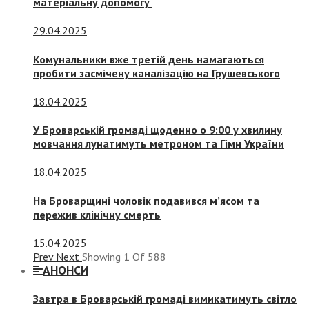
матеріальну допомогу
29.04.2025
Комунальники вже третій день намагаються
пробити засмічену каналізацію на Грушевського
18.04.2025
У Броварській громаді щоденно о 9:00 у хвилину
мовчання лунатимуть метроном та Гімн України
18.04.2025
На Броварщині чоловік подавився м’ясом та
пережив клінічну смерть
15.04.2025
Prev
Next
Showing
1
Of
588
АНОНСИ
Завтра в Броварській громаді вимикатимуть світло