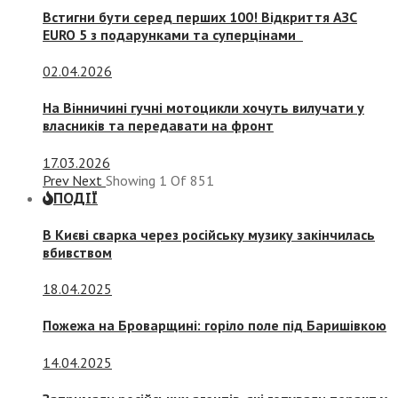
Встигни бути серед перших 100! Відкриття АЗС
EURO 5 з подарунками та суперцінами
02.04.2026
На Вінничині гучні мотоцикли хочуть вилучати у
власників та передавати на фронт
17.03.2026
Prev
Next
Showing
1
Of
851
ПОДІЇ
В Києві сварка через російську музику закінчилась
вбивством
18.04.2025
Пожежа на Броварщині: горіло поле під Баришівкою
14.04.2025