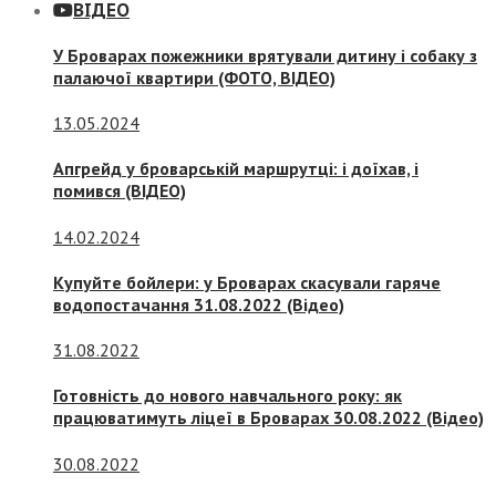
ВІДЕО
У Броварах пожежники врятували дитину і собаку з
палаючої квартири (ФОТО, ВІДЕО)
13.05.2024
Апгрейд у броварській маршрутці: і доїхав, і
помився (ВІДЕО)
14.02.2024
Купуйте бойлери: у Броварах скасували гаряче
водопостачання 31.08.2022 (Відео)
31.08.2022
Готовність до нового навчального року: як
працюватимуть ліцеї в Броварах 30.08.2022 (Відео)
30.08.2022