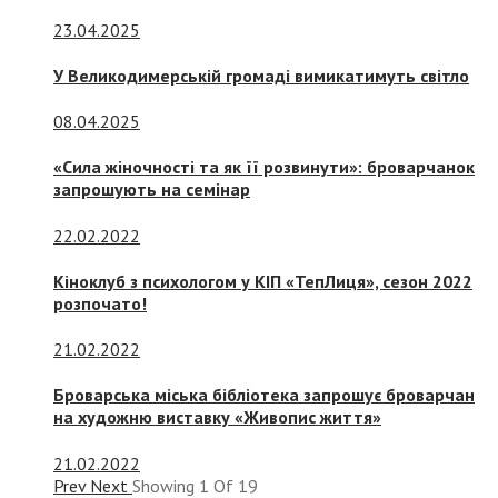
23.04.2025
У Великодимерській громаді вимикатимуть світло
08.04.2025
«Сила жіночності та як її розвинути»: броварчанок
запрошують на семінар
22.02.2022
Кіноклуб з психологом у КІП «ТепЛиця», сезон 2022
розпочато!
21.02.2022
Броварська міська бібліотека запрошує броварчан
на художню виставку «Живопис життя»
21.02.2022
Prev
Next
Showing
1
Of
19