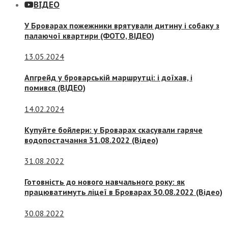
ВІДЕО
У Броварах пожежники врятували дитину і собаку з
палаючої квартири (ФОТО, ВІДЕО)
13.05.2024
Апгрейд у броварській маршрутці: і доїхав, і
помився (ВІДЕО)
14.02.2024
Купуйте бойлери: у Броварах скасували гаряче
водопостачання 31.08.2022 (Відео)
31.08.2022
Готовність до нового навчального року: як
працюватимуть ліцеї в Броварах 30.08.2022 (Відео)
30.08.2022