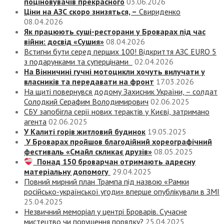
поціновувачів прекрасного
03.06.2026
Ціни на АЗС скоро знизяться, –
Свириденко
08.04.2026
Як працюють суші-ресторани у Броварах під час
війни: досвід «Сушия»
08.04.2026
Встигни бути серед перших 100! Відкриття АЗС EURO 5
з подарунками та суперцінами
02.04.2026
На Вінничині гучні мотоцикли хочуть вилучати у
власників та передавати на фронт
17.03.2026
На щиті повернувся додому Захисник України, – солдат
Солодкий Серафим Володимирович
02.06.2025
СБУ запобігла серії нових терактів у Києві, затримано
агента
02.06.2025
У Калиті горів житловий будинок
19.05.2025
У Броварах пройшов благодійний хореографічний
фестиваль «Смайл скликає друзів»
08.05.2025
Понад 150 броварчан отримають адресну
матеріальну допомогу
29.04.2025
Повний мирний план Трампа під назвою «‎Рамки
російсько-української угоди» вперше опублікували в ЗМІ
25.04.2025
Незвичний меморіал у центрі Броварів. Сучасне
мистецтво чи порушення порядку?
25.04.2025