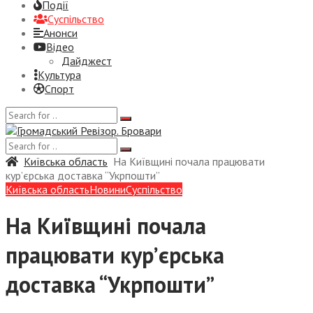
Події
Суспiльство
Анонси
Відео
Дайджест
Культура
Спорт
Київська область
На Київщині почала працювати
кур’єрська доставка “Укрпошти”
Київська область
Новини
Суспiльство
На Київщині почала
працювати кур’єрська
доставка “Укрпошти”