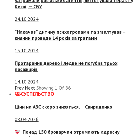
Затримали російських агентів, які готували теракт у
Києві, — СБУ
24.10.2024
“Накачав” дитину психотропами та згвалтував –
киянин проведе 14 років за ґратами
15.10.2024
Протаранив дерево і ледве не погубив трьох
пасажирів
14.10.2024
Prev
Next
Showing
1
Of
86
СУСПIЛЬСТВО
Ціни на АЗС скоро знизяться, –
Свириденко
08.04.2026
Понад 150 броварчан отримають адресну