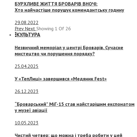
БУРХЛИВЕ ЖИТТЯ БРОВАРІВ ВНОЧІ:
Хто найчастіше порушує комендантську годину
29.08.2022
Prev
Next
Showing
1
Of
26
КУЛЬТУРА
Незвичний меморіал у центрі Броварів. Сучасне
мистецтво чи порушення порядку?
25.04.2025
У «ТепЛиці» завершився «Медяник Fest»
26.12.2023
“Броварський” МіГ-15 став найстарішим експонатом
у музеї авіації
10.05.2023
Чистий четвер: що можна і треба робити у цей