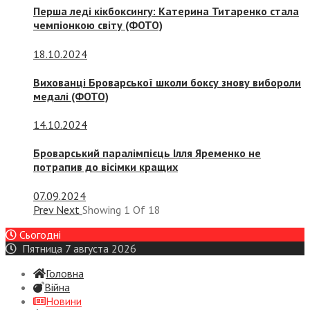
Перша леді кікбоксингу: Катерина Титаренко стала
чемпіонкою світу (ФОТО)
18.10.2024
Вихованці Броварської школи боксу знову вибороли
медалі (ФОТО)
14.10.2024
Броварський паралімпієць Ілля Яременко не
потрапив до вісімки кращих
07.09.2024
Prev
Next
Showing
1
Of
18
Сьогодні
Пятница 7 августа 2026
Головна
Війна
Новини