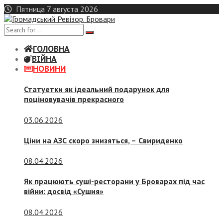
Skip
Пятница 7 августа 2026
to
content
ГОЛОВНА
ВІЙНА
НОВИНИ
Статуетки як ідеальний подарунок для
поціновувачів прекрасного
03.06.2026
Ціни на АЗС скоро знизяться, –
Свириденко
08.04.2026
Як працюють суші-ресторани у Броварах під час
війни: досвід «Сушия»
08.04.2026