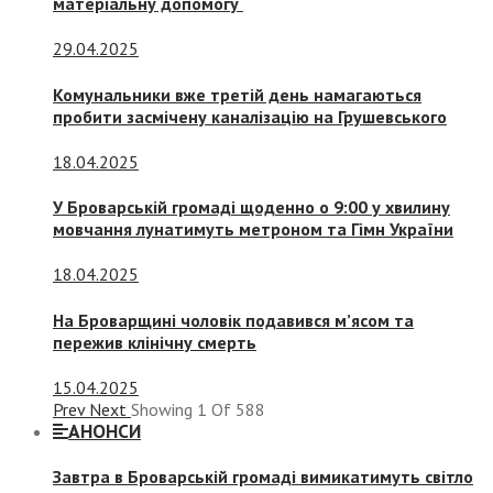
матеріальну допомогу
29.04.2025
Комунальники вже третій день намагаються
пробити засмічену каналізацію на Грушевського
18.04.2025
У Броварській громаді щоденно о 9:00 у хвилину
мовчання лунатимуть метроном та Гімн України
18.04.2025
На Броварщині чоловік подавився м’ясом та
пережив клінічну смерть
15.04.2025
Prev
Next
Showing
1
Of
588
АНОНСИ
Завтра в Броварській громаді вимикатимуть світло