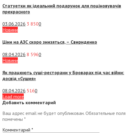
Статуетки як ідеальний подарунок для поціновувачів
прекрасного
03.06.2026
3 850
0
Новини
Ціни на АЗС скоро знизяться, –
Свириденко
08.04.2026
8 596
0
Новини
Як працюють суші-ресторани у Броварах під час війни:
досвід «Сушия»
08.04.2026
516
0
Load more
Добавить комментарий
Ваш адрес email не будет опубликован.
Обязательные поля
помечены
*
Комментарий
*