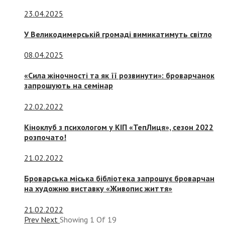
23.04.2025
У Великодимерській громаді вимикатимуть світло
08.04.2025
«Сила жіночності та як її розвинути»: броварчанок
запрошують на семінар
22.02.2022
Кіноклуб з психологом у КІП «ТепЛиця», сезон 2022
розпочато!
21.02.2022
Броварська міська бібліотека запрошує броварчан
на художню виставку «Живопис життя»
21.02.2022
Prev
Next
Showing
1
Of
19