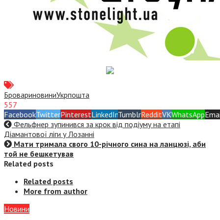
Бровари
новини
Укрпошта
557
Facebook
Twitter
Pinterest
LinkedIn
Tumblr
Reddit
VK
WhatsApp
Emai
Фельфнер зупинився за крок від подіуму на етапі
Діамантової ліги у Лозанні
Мати тримала свого 10-річного сина на ланцюзі, аби
той не бешкетував
Related posts
Related posts
More from author
Новини