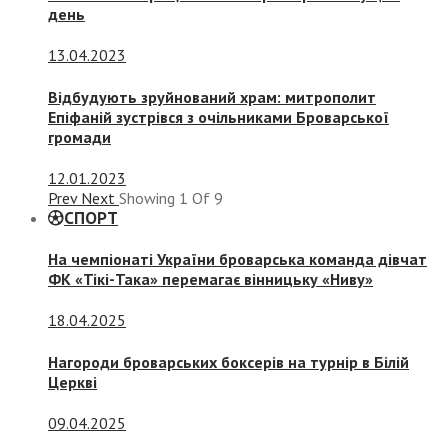
день
13.04.2023
Відбудують зруйнований храм: митрополит
Епіфаній зустрівся з очільниками Броварської
громади
12.01.2023
Prev
Next
Showing
1
Of
9
СПОРТ
На чемпіонаті України броварська команда дівчат
ФК «Тікі-Така» перемагає вінницьку «Ниву»
18.04.2025
Нагороди броварських боксерів на турнір в Білій
Церкві
09.04.2025