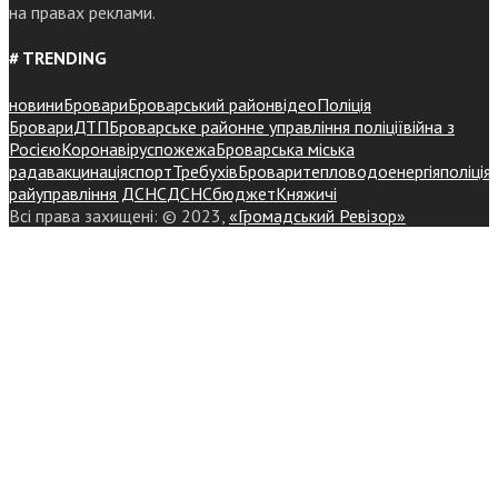
на правах реклами.
# TRENDING
новини
Бровари
Броварський район
відео
Поліція
Бровари
ДТП
Броварське районне управління поліції
війна з
Росією
Коронавірус
пожежа
Броварська міська
рада
вакцинація
спорт
Требухів
Броваритепловодоенергія
поліція
райуправління ДСНС
ДСНС
бюджет
Княжичі
Всі права захищені: © 2023,
«Громадський Ревізор»