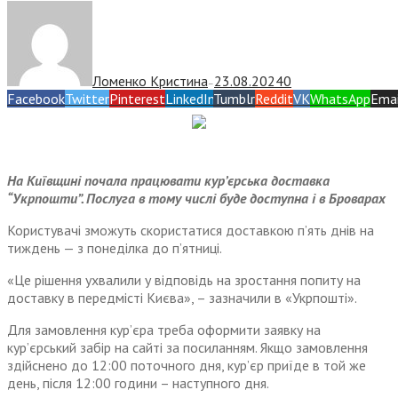
Ломенко Кристина
23.08.2024
0
—
Facebook
Twitter
Pinterest
LinkedIn
Tumblr
Reddit
VK
WhatsApp
Emai
На Київщині почала працювати кур’єрська доставка
“Укрпошти”. Послуга в тому числі буде доступна і в Броварах
Користувачі зможуть скористатися доставкою п’ять днів на
тиждень — з понеділка до п’ятниці.
«Це рішення ухвалили у відповідь на зростання попиту на
доставку в передмісті Києва», – зазначили в «Укрпошті».
Для замовлення кур’єра треба оформити заявку на
кур’єрський забір на сайті за посиланням. Якщо замовлення
здійснено до 12:00 поточного дня, кур’єр приїде в той же
день, після 12:00 години – наступного дня.