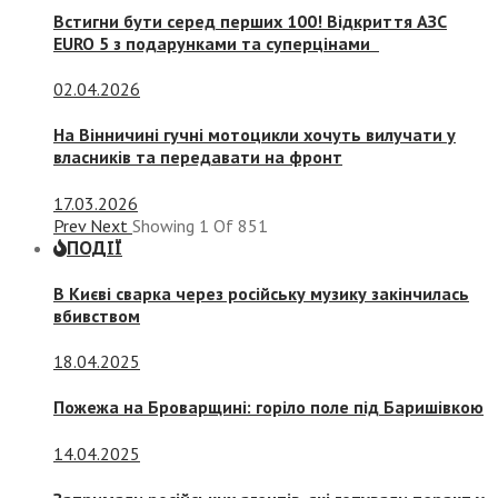
Встигни бути серед перших 100! Відкриття АЗС
EURO 5 з подарунками та суперцінами
02.04.2026
На Вінничині гучні мотоцикли хочуть вилучати у
власників та передавати на фронт
17.03.2026
Prev
Next
Showing
1
Of
851
ПОДІЇ
В Києві сварка через російську музику закінчилась
вбивством
18.04.2025
Пожежа на Броварщині: горіло поле під Баришівкою
14.04.2025