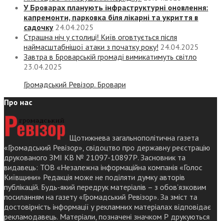
У Броварах планують інфраструктурні оновлення:
капремонти, парковка біля лікарні та укриття в
садочку
24.04.2025
Страшна ніч у столиці! Київ оговтується після
наймасштабнішої атаки з початку року!
24.04.2025
Завтра в Броварській громаді вимикатимуть світло
23.04.2025
Громадський Ревізор. Бровари
Про нас
Щотижнева загальнополітична газета
«Громадський Ревізор», свідоцтво про державну реєстрацію
друкованого ЗМІ КВ № 21097-10897Р. Засновник та
видавець: ТОВ «Незалежна інформаційна компанія «Голос
Київщини» Редакція може не поділяти думку авторів
публікацій. Будь-який передрук матеріалів – з обов’язковим
посиланням на газету «Громадський Ревізор». За зміст та
достовірність інформації у рекламних матеріалах відповідає
рекламодавець. Матеріали, позначені значком Р друкуються