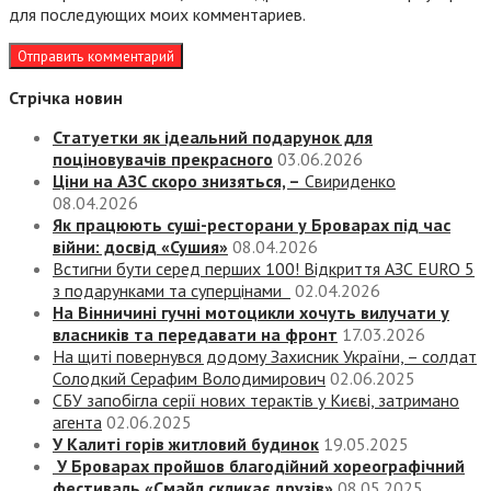
для последующих моих комментариев.
Стрічка новин
Статуетки як ідеальний подарунок для
поціновувачів прекрасного
03.06.2026
Ціни на АЗС скоро знизяться, –
Свириденко
08.04.2026
Як працюють суші-ресторани у Броварах під час
війни: досвід «Сушия»
08.04.2026
Встигни бути серед перших 100! Відкриття АЗС EURO 5
з подарунками та суперцінами
02.04.2026
На Вінничині гучні мотоцикли хочуть вилучати у
власників та передавати на фронт
17.03.2026
На щиті повернувся додому Захисник України, – солдат
Солодкий Серафим Володимирович
02.06.2025
СБУ запобігла серії нових терактів у Києві, затримано
агента
02.06.2025
У Калиті горів житловий будинок
19.05.2025
У Броварах пройшов благодійний хореографічний
фестиваль «Смайл скликає друзів»
08.05.2025