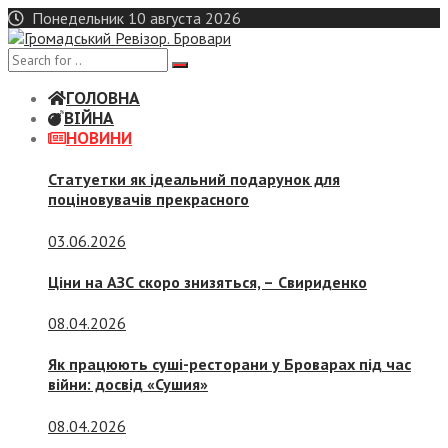
Skip
Понедельник 10 августа 2026
to
content
ГОЛОВНА
ВІЙНА
НОВИНИ
Статуетки як ідеальний подарунок для
поціновувачів прекрасного
03.06.2026
Ціни на АЗС скоро знизяться, –
Свириденко
08.04.2026
Як працюють суші-ресторани у Броварах під час
війни: досвід «Сушия»
08.04.2026