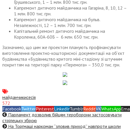
Грушевського, 1 – 1 млн. 800 тис. грн.
Капремонт дитячого майданчика на Гагаріна, 8, 10, 12 –
1 млн. 800 тис. грн.
Капремонт дитячого майданчика на бульв.
Незалежності, 12 – 1 млн. 700 тис. грн.
Капітальний ремонт дитячого майданчика на
Короленка, 60А-60Б – 6 млн. 650 тис. грн.
Зазначимо, що цим же проектом планують профінансувати
виготовлення проектно-кошторисної документації на об’єкт
будівництва «Будівництво критого міні-стадіону зі штучним
покриттям на території парку «Перемога» – 350,0 тис. грн.
майданчики
сесія
572
Facebook
Twitter
Pinterest
LinkedIn
Tumblr
Reddit
VK
WhatsApp
Emai
Парламент дозволив бійцям тероборони застосовувати
стрілецьку зброю
На Торгмаші наркоман “зловив приход” навпроти школи