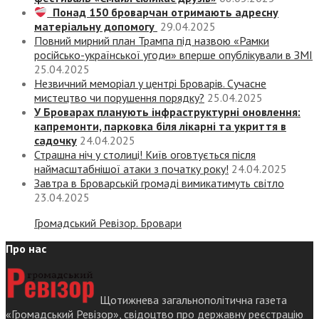
Понад 150 броварчан отримають адресну
матеріальну допомогу
29.04.2025
Повний мирний план Трампа під назвою «‎Рамки
російсько-української угоди» вперше опублікували в ЗМІ
25.04.2025
Незвичний меморіал у центрі Броварів. Сучасне
мистецтво чи порушення порядку?
25.04.2025
У Броварах планують інфраструктурні оновлення:
капремонти, парковка біля лікарні та укриття в
садочку
24.04.2025
Страшна ніч у столиці! Київ оговтується після
наймасштабнішої атаки з початку року!
24.04.2025
Завтра в Броварській громаді вимикатимуть світло
23.04.2025
Громадський Ревізор. Бровари
Про нас
Щотижнева загальнополітична газета
«Громадський Ревізор», свідоцтво про державну реєстрацію