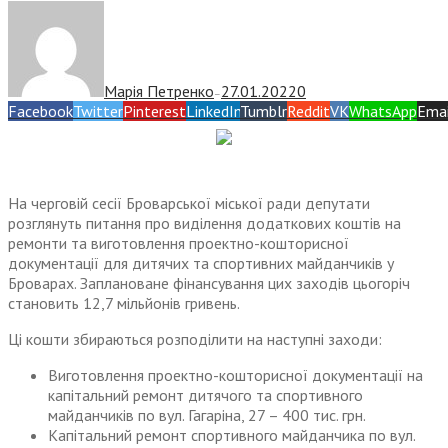
Марія Петренко
27.01.2022
0
—
Facebook
Twitter
Pinterest
LinkedIn
Tumblr
Reddit
VK
WhatsApp
Emai
На черговій сесії Броварської міської ради депутати
розглянуть питання про виділення додаткових коштів на
ремонти та виготовлення проектно-кошторисної
документації для дитячих та спортивних майданчиків у
Броварах. Заплановане фінансування цих заходів цьогоріч
становить 12,7 мільйонів гривень.
Ці кошти збираються розподілити на наступні заходи:
Виготовлення проектно-кошторисної документації на
капітальний ремонт дитячого та спортивного
майданчиків по вул. Гагаріна, 27 – 400 тис. грн.
Капітальний ремонт спортивного майданчика по вул.