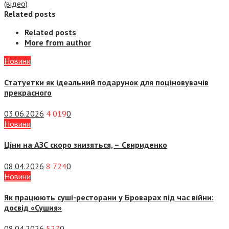
(відео)
Related posts
Related posts
More from author
Новини
Статуетки як ідеальний подарунок для поціновувачів
прекрасного
03.06.2026
4 019
0
Новини
Ціни на АЗС скоро знизяться, –
Свириденко
08.04.2026
8 724
0
Новини
Як працюють суші-ресторани у Броварах під час війни:
досвід «Сушия»
08.04.2026
527
0