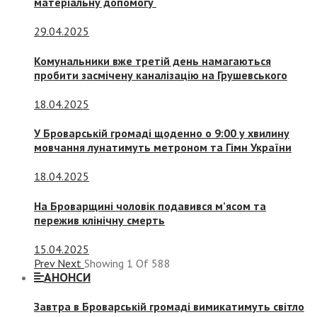
матеріальну допомогу
29.04.2025
Комунальники вже третій день намагаються
пробити засмічену каналізацію на Грушевського
18.04.2025
У Броварській громаді щоденно о 9:00 у хвилину
мовчання лунатимуть метроном та Гімн України
18.04.2025
На Броварщині чоловік подавився м’ясом та
пережив клінічну смерть
15.04.2025
Prev
Next
Showing
1
Of
588
АНОНСИ
Завтра в Броварській громаді вимикатимуть світло