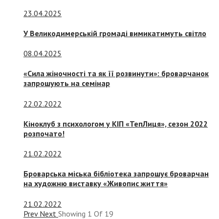
23.04.2025
У Великодимерській громаді вимикатимуть світло
08.04.2025
«Сила жіночності та як її розвинути»: броварчанок
запрошують на семінар
22.02.2022
Кіноклуб з психологом у КІП «ТепЛиця», сезон 2022
розпочато!
21.02.2022
Броварська міська бібліотека запрошує броварчан
на художню виставку «Живопис життя»
21.02.2022
Prev
Next
Showing
1
Of
19