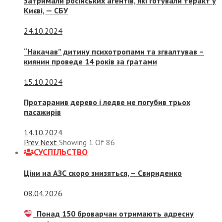
Затримали російських агентів, які готували теракт у
Києві, — СБУ
24.10.2024
“Накачав” дитину психотропами та згвалтував –
киянин проведе 14 років за ґратами
15.10.2024
Протаранив дерево і ледве не погубив трьох
пасажирів
14.10.2024
Prev
Next
Showing
1
Of
86
СУСПIЛЬСТВО
Ціни на АЗС скоро знизяться, –
Свириденко
08.04.2026
Понад 150 броварчан отримають адресну