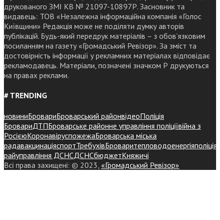
друкованого ЗМІ КВ № 21097-10897Р. Засновник та
видавець: ТОВ «Незалежна інформаційна компанія «Голос
Київщини» Редакція може не поділяти думку авторів
публікацій. Будь-який передрук матеріалів – з обов’язковим
посиланням на газету «Громадський Ревізор». За зміст та
достовірність інформації у рекламних матеріалах відповідає
рекламодавець. Матеріали, позначені значком Р друкуються
на правах реклами.
# TRENDING
новини
Бровари
Броварський район
відео
Поліція
Бровари
ДТП
Броварське районне управління поліції
війна з
Росією
Коронавірус
пожежа
Броварська міська
рада
вакцинація
спорт
Требухів
Броваритепловодоенергія
поліція
райуправління ДСНС
ДСНС
бюджет
Княжичі
Всі права захищені: © 2023,
«Громадський Ревізор»