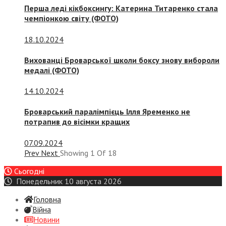
Перша леді кікбоксингу: Катерина Титаренко стала
чемпіонкою світу (ФОТО)
18.10.2024
Вихованці Броварської школи боксу знову вибороли
медалі (ФОТО)
14.10.2024
Броварський паралімпієць Ілля Яременко не
потрапив до вісімки кращих
07.09.2024
Prev
Next
Showing
1
Of
18
Сьогодні
Понедельник 10 августа 2026
Головна
Війна
Новини