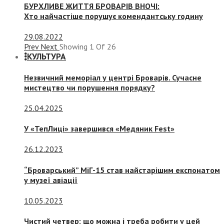
БУРХЛИВЕ ЖИТТЯ БРОВАРІВ ВНОЧІ:
Хто найчастіше порушує комендантську годину
29.08.2022
Prev
Next
Showing
1
Of
26
КУЛЬТУРА
Незвичний меморіал у центрі Броварів. Сучасне
мистецтво чи порушення порядку?
25.04.2025
У «ТепЛиці» завершився «Медяник Fest»
26.12.2023
“Броварський” МіГ-15 став найстарішим експонатом
у музеї авіації
10.05.2023
Чистий четвер: що можна і треба робити у цей