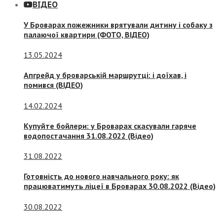
ВІДЕО
У Броварах пожежники врятували дитину і собаку з
палаючої квартири (ФОТО, ВІДЕО)
13.05.2024
Апгрейд у броварській маршрутці: і доїхав, і
помився (ВІДЕО)
14.02.2024
Купуйте бойлери: у Броварах скасували гаряче
водопостачання 31.08.2022 (Відео)
31.08.2022
Готовність до нового навчального року: як
працюватимуть ліцеї в Броварах 30.08.2022 (Відео)
30.08.2022