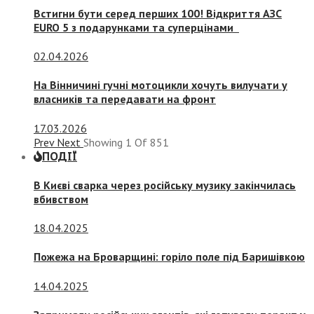
Встигни бути серед перших 100! Відкриття АЗС
EURO 5 з подарунками та суперцінами
02.04.2026
На Вінничині гучні мотоцикли хочуть вилучати у
власників та передавати на фронт
17.03.2026
Prev
Next
Showing
1
Of
851
ПОДІЇ
В Києві сварка через російську музику закінчилась
вбивством
18.04.2025
Пожежа на Броварщині: горіло поле під Баришівкою
14.04.2025