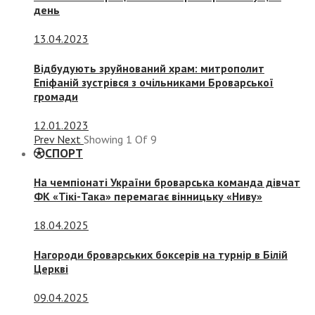
день
13.04.2023
Відбудують зруйнований храм: митрополит
Епіфаній зустрівся з очільниками Броварської
громади
12.01.2023
Prev
Next
Showing
1
Of
9
СПОРТ
На чемпіонаті України броварська команда дівчат
ФК «Тікі-Така» перемагає вінницьку «Ниву»
18.04.2025
Нагороди броварських боксерів на турнір в Білій
Церкві
09.04.2025