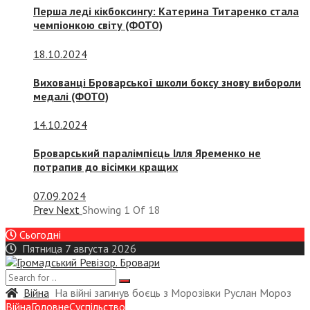
Перша леді кікбоксингу: Катерина Титаренко стала
чемпіонкою світу (ФОТО)
18.10.2024
Вихованці Броварської школи боксу знову вибороли
медалі (ФОТО)
14.10.2024
Броварський паралімпієць Ілля Яременко не
потрапив до вісімки кращих
07.09.2024
Prev
Next
Showing
1
Of
18
Сьогодні
Пятница 7 августа 2026
Війна
На війні загинув боєць з Морозівки Руслан Мороз
Війна
Головне
Суспiльство