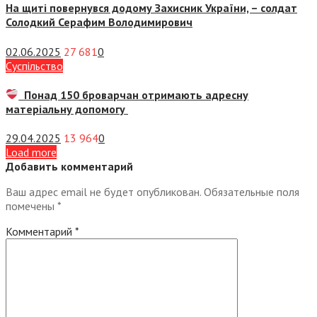
На щиті повернувся додому Захисник України, – солдат
Солодкий Серафим Володимирович
02.06.2025
27 681
0
Суспiльство
Понад 150 броварчан отримають адресну
матеріальну допомогу
29.04.2025
13 964
0
Load more
Добавить комментарий
Ваш адрес email не будет опубликован.
Обязательные поля
помечены
*
Комментарий
*