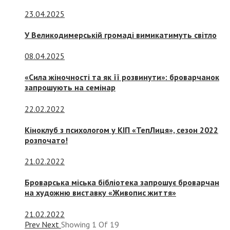
23.04.2025
У Великодимерській громаді вимикатимуть світло
08.04.2025
«Сила жіночності та як її розвинути»: броварчанок
запрошують на семінар
22.02.2022
Кіноклуб з психологом у КІП «ТепЛиця», сезон 2022
розпочато!
21.02.2022
Броварська міська бібліотека запрошує броварчан
на художню виставку «Живопис життя»
21.02.2022
Prev
Next
Showing
1
Of
19