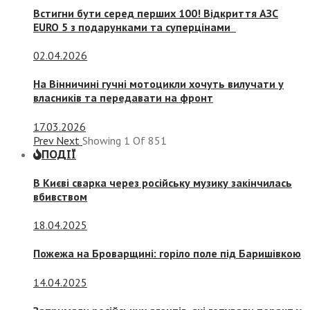
Встигни бути серед перших 100! Відкриття АЗС
EURO 5 з подарунками та суперцінами
02.04.2026
На Вінничині гучні мотоцикли хочуть вилучати у
власників та передавати на фронт
17.03.2026
Prev
Next
Showing
1
Of
851
ПОДІЇ
В Києві сварка через російську музику закінчилась
вбивством
18.04.2025
Пожежа на Броварщині: горіло поле під Баришівкою
14.04.2025