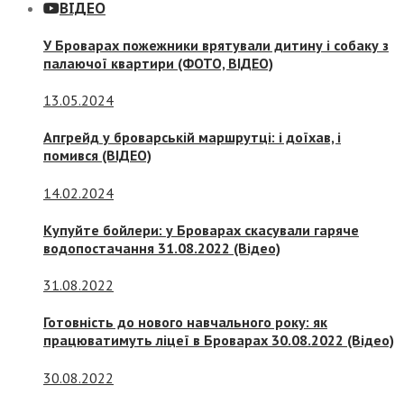
ВІДЕО
У Броварах пожежники врятували дитину і собаку з
палаючої квартири (ФОТО, ВІДЕО)
13.05.2024
Апгрейд у броварській маршрутці: і доїхав, і
помився (ВІДЕО)
14.02.2024
Купуйте бойлери: у Броварах скасували гаряче
водопостачання 31.08.2022 (Відео)
31.08.2022
Готовність до нового навчального року: як
працюватимуть ліцеї в Броварах 30.08.2022 (Відео)
30.08.2022