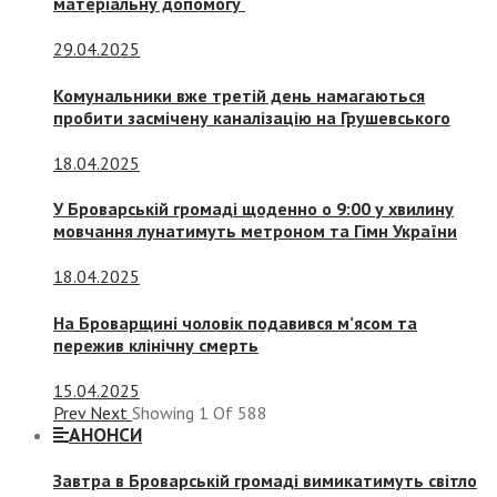
матеріальну допомогу
29.04.2025
Комунальники вже третій день намагаються
пробити засмічену каналізацію на Грушевського
18.04.2025
У Броварській громаді щоденно о 9:00 у хвилину
мовчання лунатимуть метроном та Гімн України
18.04.2025
На Броварщині чоловік подавився м’ясом та
пережив клінічну смерть
15.04.2025
Prev
Next
Showing
1
Of
588
АНОНСИ
Завтра в Броварській громаді вимикатимуть світло