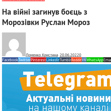
На війні загинув боєць з
Морозівки Руслан Мороз
Ломенко Кристина
20.06.2022
0
—
Facebook
Twitter
Pinterest
LinkedIn
Tumblr
Reddit
VK
WhatsApp
Emai