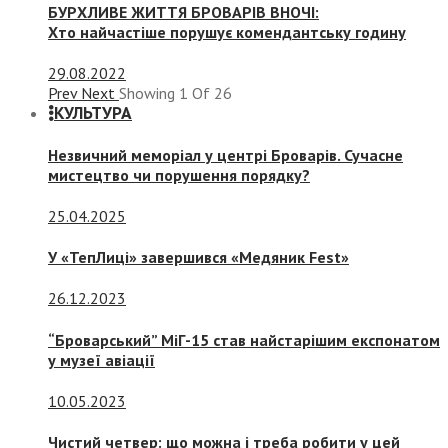
БУРХЛИВЕ ЖИТТЯ БРОВАРІВ ВНОЧІ:
Хто найчастіше порушує комендантську годину
29.08.2022
Prev
Next
Showing
1
Of
26
КУЛЬТУРА
Незвичний меморіал у центрі Броварів. Сучасне
мистецтво чи порушення порядку?
25.04.2025
У «ТепЛиці» завершився «Медяник Fest»
26.12.2023
“Броварський” МіГ-15 став найстарішим експонатом
у музеї авіації
10.05.2023
Чистий четвер: що можна і треба робити у цей