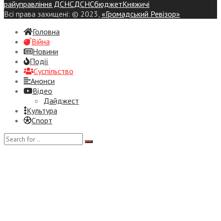
райуправління ДСНС
ДСНС
бюджет
Княжичі
Всі права захищені: © 2023,
«Громадський Ревізор»
Головна
Війна
Новини
Події
Суспiльство
Анонси
Відео
Дайджест
Культура
Спорт