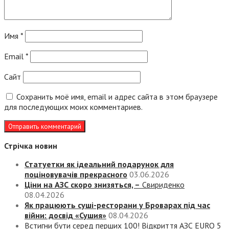
Имя
*
Email
*
Сайт
Сохранить моё имя, email и адрес сайта в этом браузере
для последующих моих комментариев.
Стрічка новин
Статуетки як ідеальний подарунок для
поціновувачів прекрасного
03.06.2026
Ціни на АЗС скоро знизяться, –
Свириденко
08.04.2026
Як працюють суші-ресторани у Броварах під час
війни: досвід «Сушия»
08.04.2026
Встигни бути серед перших 100! Відкриття АЗС EURO 5