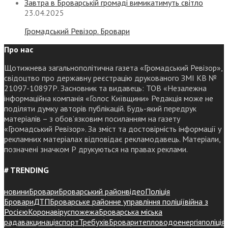
Завтра в Броварській громаді вимикатимуть світло
23.04.2025
Громадський Ревізор. Бровари
Про нас
Щотижнева загальнополітична газета «Громадський Ревізор»,
свідоцтво про державну реєстрацію друкованого ЗМІ КВ №
21097-10897Р. Засновник та видавець: ТОВ «Незалежна
інформаційна компанія «Голос Київщини» Редакція може не
поділяти думку авторів публікацій. Будь-який передрук
матеріалів – з обов’язковим посиланням на газету
«Громадський Ревізор». За зміст та достовірність інформації у
рекламних матеріалах відповідає рекламодавець. Матеріали,
позначені значком Р друкуються на правах реклами.
# TRENDING
новини
Бровари
Броварський район
відео
Поліція
Бровари
ДТП
Броварське районне управління поліції
війна з
Росією
Коронавірус
пожежа
Броварська міська
рада
вакцинація
спорт
Требухів
Броваритепловодоенергія
поліція