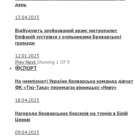
день
13.04.2023
Відбудують зруйнований храм: митрополит
Епіфаній зустрівся з очільниками Броварської
громади
12.01.2023
Prev
Next
Showing
1
Of
9
СПОРТ
На чемпіонаті України броварська команда дівчат
ФК «Тікі-Така» перемагає вінницьку «Ниву»
18.04.2025
Нагороди броварських боксерів на турнір в Білій
Церкві
09.04.2025