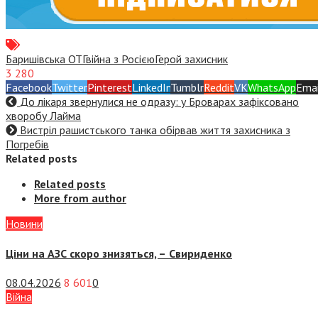
Баришівська ОТГ
війна з Росією
Герой захисник
3 280
Facebook
Twitter
Pinterest
LinkedIn
Tumblr
Reddit
VK
WhatsApp
Emai
До лікаря звернулися не одразу: у Броварах зафіксовано
хворобу Лайма
Вистріл рашистського танка обірвав життя захисника з
Погребів
Related posts
Related posts
More from author
Новини
Ціни на АЗС скоро знизяться, –
Свириденко
08.04.2026
8 601
0
Війна