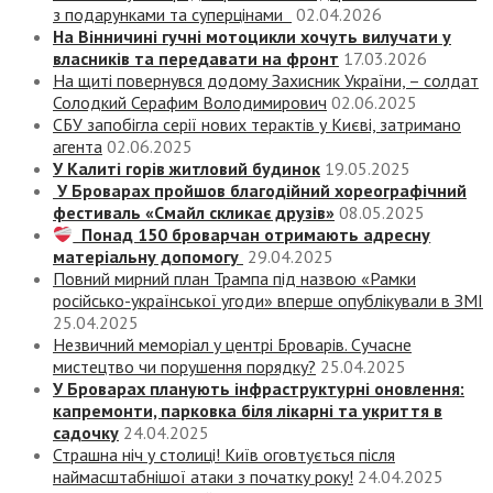
з подарунками та суперцінами
02.04.2026
На Вінничині гучні мотоцикли хочуть вилучати у
власників та передавати на фронт
17.03.2026
На щиті повернувся додому Захисник України, – солдат
Солодкий Серафим Володимирович
02.06.2025
СБУ запобігла серії нових терактів у Києві, затримано
агента
02.06.2025
У Калиті горів житловий будинок
19.05.2025
У Броварах пройшов благодійний хореографічний
фестиваль «Смайл скликає друзів»
08.05.2025
Понад 150 броварчан отримають адресну
матеріальну допомогу
29.04.2025
Повний мирний план Трампа під назвою «‎Рамки
російсько-української угоди» вперше опублікували в ЗМІ
25.04.2025
Незвичний меморіал у центрі Броварів. Сучасне
мистецтво чи порушення порядку?
25.04.2025
У Броварах планують інфраструктурні оновлення:
капремонти, парковка біля лікарні та укриття в
садочку
24.04.2025
Страшна ніч у столиці! Київ оговтується після
наймасштабнішої атаки з початку року!
24.04.2025