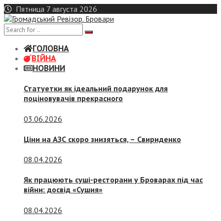
Skip
Пятница 7 августа 2026
to
content
ГОЛОВНА
ВІЙНА
НОВИНИ
Статуетки як ідеальний подарунок для
поціновувачів прекрасного
03.06.2026
Ціни на АЗС скоро знизяться, –
Свириденко
08.04.2026
Як працюють суші-ресторани у Броварах під час
війни: досвід «Сушия»
08.04.2026