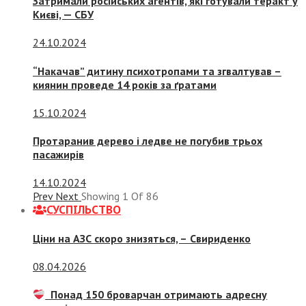
Затримали російських агентів, які готували теракт у
Києві, — СБУ
24.10.2024
“Накачав” дитину психотропами та згвалтував –
киянин проведе 14 років за ґратами
15.10.2024
Протаранив дерево і ледве не погубив трьох
пасажирів
14.10.2024
Prev
Next
Showing
1
Of
86
СУСПIЛЬСТВО
Ціни на АЗС скоро знизяться, –
Свириденко
08.04.2026
Понад 150 броварчан отримають адресну