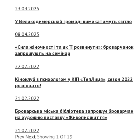
23.04.2025
У Великодимерській громаді вимикатимуть світло
08.04.2025
«Сила жіночності та як її розвинути»: броварчанок
запрошують на семінар
22.02.2022
Кіноклуб з психологом у КІП «ТепЛиця», сезон 2022
розпочато!
21.02.2022
Броварська міська бібліотека запрошує броварчан
на художню виставку «Живопис життя»
21.02.2022
Prev
Next
Showing
1
Of
19