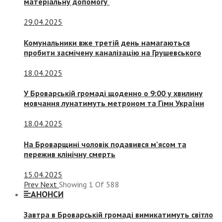
матеріальну допомогу
29.04.2025
Комунальники вже третій день намагаються
пробити засмічену каналізацію на Грушевського
18.04.2025
У Броварській громаді щоденно о 9:00 у хвилину
мовчання лунатимуть метроном та Гімн України
18.04.2025
На Броварщині чоловік подавився м’ясом та
пережив клінічну смерть
15.04.2025
Prev
Next
Showing
1
Of
588
АНОНСИ
Завтра в Броварській громаді вимикатимуть світло