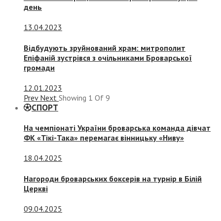
день
13.04.2023
Відбудують зруйнований храм: митрополит
Епіфаній зустрівся з очільниками Броварської
громади
12.01.2023
Prev
Next
Showing
1
Of
9
СПОРТ
На чемпіонаті України броварська команда дівчат
ФК «Тікі-Така» перемагає вінницьку «Ниву»
18.04.2025
Нагороди броварських боксерів на турнір в Білій
Церкві
09.04.2025