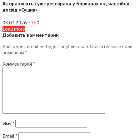
Як працюють суші-ресторани у Броварах під час війни:
досвід «Сушия»
08.04.2026
516
0
Load more
Добавить комментарий
Ваш адрес email не будет опубликован.
Обязательные поля
помечены
*
Комментарий
*
Имя
*
Email
*