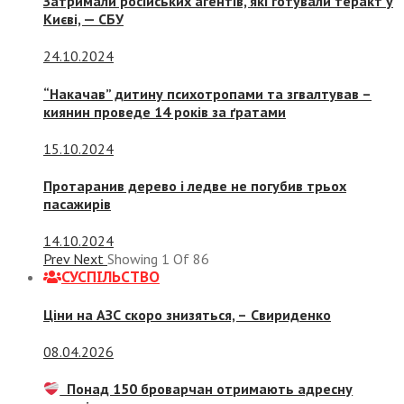
Затримали російських агентів, які готували теракт у
Києві, — СБУ
24.10.2024
“Накачав” дитину психотропами та згвалтував –
киянин проведе 14 років за ґратами
15.10.2024
Протаранив дерево і ледве не погубив трьох
пасажирів
14.10.2024
Prev
Next
Showing
1
Of
86
СУСПIЛЬСТВО
Ціни на АЗС скоро знизяться, –
Свириденко
08.04.2026
Понад 150 броварчан отримають адресну