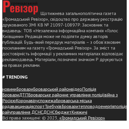
Щотижнева загальнополітична газета
«Громадський Ревізор», свідоцтво про державну реєстрацію
друкованого ЗМІ КВ № 21097-10897Р. Засновник та
видавець: ТОВ «Незалежна інформаційна компанія «Голос
Київщини» Редакція може не поділяти думку авторів
публікацій. Будь-який передрук матеріалів – з обов’язковим
посиланням на газету «Громадський Ревізор». За зміст та
достовірність інформації у рекламних матеріалах відповідає
рекламодавець. Матеріали, позначені значком Р друкуються
на правах реклами.
# TRENDING
новини
Бровари
Броварський район
відео
Поліція
Бровари
ДТП
Броварське районне управління поліції
війна з
Росією
Коронавірус
пожежа
Броварська міська
рада
вакцинація
спорт
Требухів
Броваритепловодоенергія
поліція
райуправління ДСНС
ДСНС
бюджет
Княжичі
Всі права захищені: © 2023,
«Громадський Ревізор»