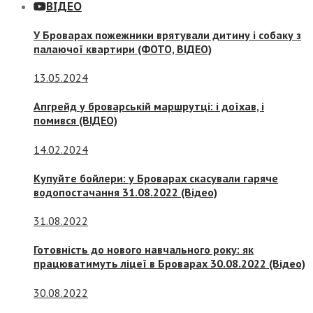
ВІДЕО
У Броварах пожежники врятували дитину і собаку з
палаючої квартири (ФОТО, ВІДЕО)
13.05.2024
Апгрейд у броварській маршрутці: і доїхав, і
помився (ВІДЕО)
14.02.2024
Купуйте бойлери: у Броварах скасували гаряче
водопостачання 31.08.2022 (Відео)
31.08.2022
Готовність до нового навчального року: як
працюватимуть ліцеї в Броварах 30.08.2022 (Відео)
30.08.2022