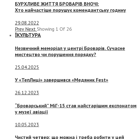
БУРХЛИВЕ ЖИТТЯ БРОВАРІВ ВНОЧІ:
Хто найчастіше порушує комендантську годину
29.08.2022
Prev
Next
Showing
1
Of
26
КУЛЬТУРА
Незвичний меморіал у центрі Броварів. Сучасне
мистецтво чи порушення порядку?
25.04.2025
У «ТепЛиці» завершився «Медяник Fest»
26.12.2023
“Броварський” МіГ-15 став найстарішим експонатом
у музеї авіації
10.05.2023
Чистий четвер: що можна і треба робити у цей