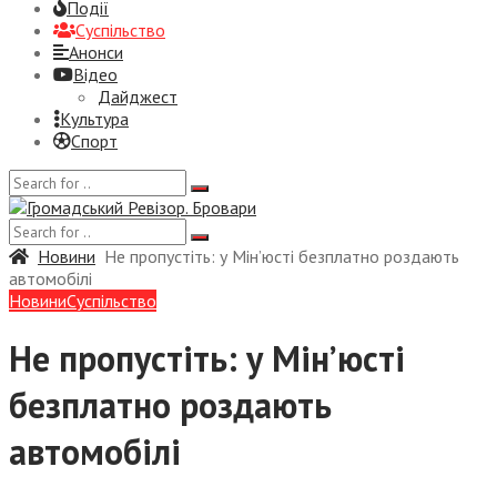
Події
Суспiльство
Анонси
Відео
Дайджест
Культура
Спорт
Новини
Не пропустіть: у Мін’юсті безплатно роздають
автомобілі
Новини
Суспiльство
Не пропустіть: у Мін’юсті
безплатно роздають
автомобілі