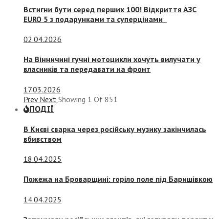
Встигни бути серед перших 100! Відкриття АЗС
EURO 5 з подарунками та суперцінами
02.04.2026
На Вінничині гучні мотоцикли хочуть вилучати у
власників та передавати на фронт
17.03.2026
Prev
Next
Showing
1
Of
851
ПОДІЇ
В Києві сварка через російську музику закінчилась
вбивством
18.04.2025
Пожежа на Броварщині: горіло поле під Баришівкою
14.04.2025