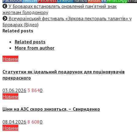
Facebook
Twitter
Pinterest
LinkedIn
Tumblr
Reddit
VK
WhatsApp
Emai
У Броварах встановлять оновлений пам’ятний знак
жертвам Голодомору
Всеукраїнський фестиваль «Зіркова пектораль талантів» у
Броварах (Відео)
Related posts
Related posts
More from author
Новини
Статуетки як ідеальний подарунок для поціновувачів
прекрасного
03.06.2026
3 864
0
Новини
Ціни на АЗС скоро знизяться, –
Свириденко
08.04.2026
8 608
0
Новини