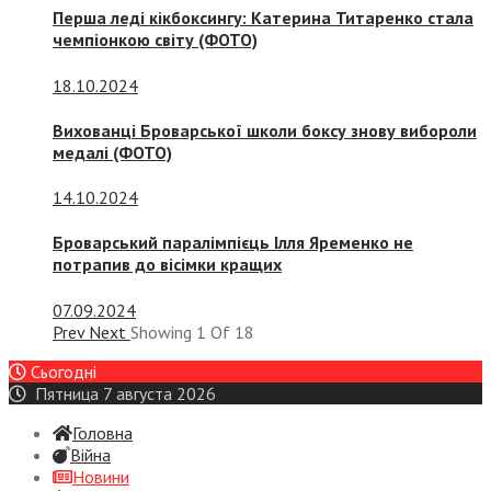
Перша леді кікбоксингу: Катерина Титаренко стала
чемпіонкою світу (ФОТО)
18.10.2024
Вихованці Броварської школи боксу знову вибороли
медалі (ФОТО)
14.10.2024
Броварський паралімпієць Ілля Яременко не
потрапив до вісімки кращих
07.09.2024
Prev
Next
Showing
1
Of
18
Сьогодні
Пятница 7 августа 2026
Головна
Війна
Новини