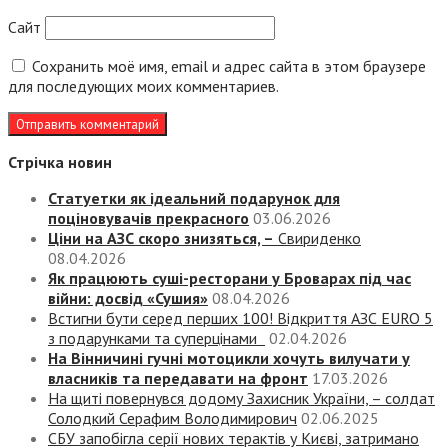
Сайт
Сохранить моё имя, email и адрес сайта в этом браузере
для последующих моих комментариев.
Стрічка новин
Статуетки як ідеальний подарунок для
поціновувачів прекрасного
03.06.2026
Ціни на АЗС скоро знизяться, –
Свириденко
08.04.2026
Як працюють суші-ресторани у Броварах під час
війни: досвід «Сушия»
08.04.2026
Встигни бути серед перших 100! Відкриття АЗС EURO 5
з подарунками та суперцінами
02.04.2026
На Вінничині гучні мотоцикли хочуть вилучати у
власників та передавати на фронт
17.03.2026
На щиті повернувся додому Захисник України, – солдат
Солодкий Серафим Володимирович
02.06.2025
СБУ запобігла серії нових терактів у Києві, затримано