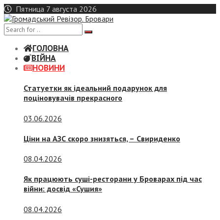
Skip
Пятница 7 августа 2026
to
content
ГОЛОВНА
ВІЙНА
НОВИНИ
Статуетки як ідеальний подарунок для
поціновувачів прекрасного
03.06.2026
Ціни на АЗС скоро знизяться, –
Свириденко
08.04.2026
Як працюють суші-ресторани у Броварах під час
війни: досвід «Сушия»
08.04.2026