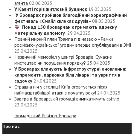
агента
02.06.2025
У Калиті горів житловий будинок
19.05.2025
У Броварах пройшов благодійний хореографічний
фестиваль «Смайл скликає друзів»
08.05.2025
Понад 150 броварчан отримають адресну
матеріальну допомогу
29.04.2025
Повний мирний план Трампа під назвою «‎Рамки
російсько-української угоди» вперше опублікували в ЗМІ
25.04.2025
Незвичний меморіал у центрі Броварів. Сучасне
мистецтво чи порушення порядку?
25.04.2025
У Броварах планують інфраструктурні оновлення:
капремонти, парковка біля лікарні та укриття в
садочку
24.04.2025
Страшна ніч у столиці! Київ оговтується після
наймасштабнішої атаки з початку року!
24.04.2025
Завтра в Броварській громаді вимикатимуть світло
23.04.2025
Громадський Ревізор. Бровари
Про нас