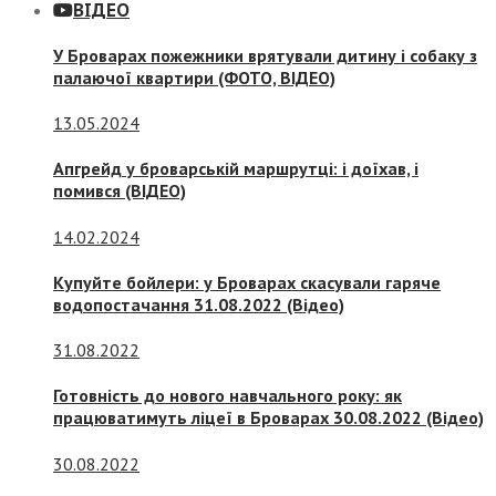
ВІДЕО
У Броварах пожежники врятували дитину і собаку з
палаючої квартири (ФОТО, ВІДЕО)
13.05.2024
Апгрейд у броварській маршрутці: і доїхав, і
помився (ВІДЕО)
14.02.2024
Купуйте бойлери: у Броварах скасували гаряче
водопостачання 31.08.2022 (Відео)
31.08.2022
Готовність до нового навчального року: як
працюватимуть ліцеї в Броварах 30.08.2022 (Відео)
30.08.2022