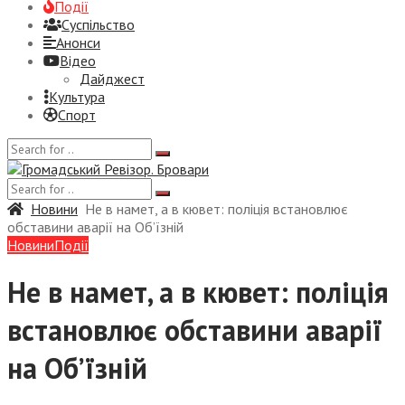
Події
Суспiльство
Анонси
Відео
Дайджест
Культура
Спорт
Новини
Не в намет, а в кювет: поліція встановлює
обставини аварії на Об’їзній
Новини
Події
Не в намет, а в кювет: поліція
встановлює обставини аварії
на Об’їзній