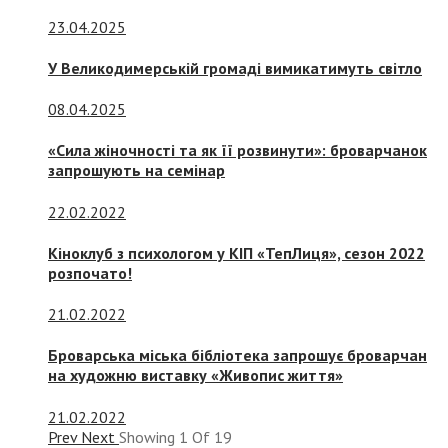
23.04.2025
У Великодимерській громаді вимикатимуть світло
08.04.2025
«Сила жіночності та як її розвинути»: броварчанок
запрошують на семінар
22.02.2022
Кіноклуб з психологом у КІП «ТепЛиця», сезон 2022
розпочато!
21.02.2022
Броварська міська бібліотека запрошує броварчан
на художню виставку «Живопис життя»
21.02.2022
Prev
Next
Showing
1
Of
19