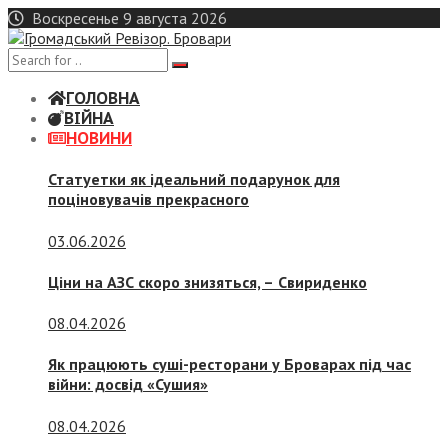
Skip
Воскресенье 9 августа 2026
to
content
ГОЛОВНА
ВІЙНА
НОВИНИ
Статуетки як ідеальний подарунок для
поціновувачів прекрасного
03.06.2026
Ціни на АЗС скоро знизяться, –
Свириденко
08.04.2026
Як працюють суші-ресторани у Броварах під час
війни: досвід «Сушия»
08.04.2026