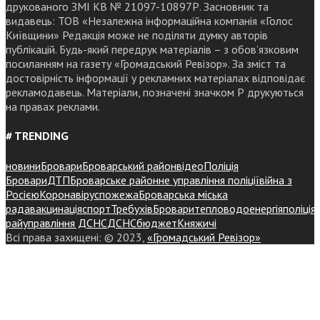
друкованого ЗМІ КВ № 21097-10897Р. Засновник та
видавець: ТОВ «Незалежна інформаційна компанія «Голос
Київщини» Редакція може не поділяти думку авторів
публікацій. Будь-який передрук матеріалів – з обов’язковим
посиланням на газету «Громадський Ревізор». За зміст та
достовірність інформації у рекламних матеріалах відповідає
рекламодавець. Матеріали, позначені значком Р друкуються
на правах реклами.
# TRENDING
новини
Бровари
Броварський район
відео
Поліція
Бровари
ДТП
Броварське районне управління поліції
війна з
Росією
Коронавірус
пожежа
Броварська міська
рада
вакцинація
спорт
Требухів
Броваритепловодоенергія
поліція
райуправління ДСНС
ДСНС
бюджет
Княжичі
Всі права захищені: © 2023,
«Громадський Ревізор»