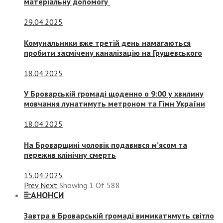
матеріальну допомогу
29.04.2025
Комунальники вже третій день намагаються
пробити засмічену каналізацію на Грушевського
18.04.2025
У Броварській громаді щоденно о 9:00 у хвилину
мовчання лунатимуть метроном та Гімн України
18.04.2025
На Броварщині чоловік подавився м’ясом та
пережив клінічну смерть
15.04.2025
Prev
Next
Showing
1
Of
588
АНОНСИ
Завтра в Броварській громаді вимикатимуть світло