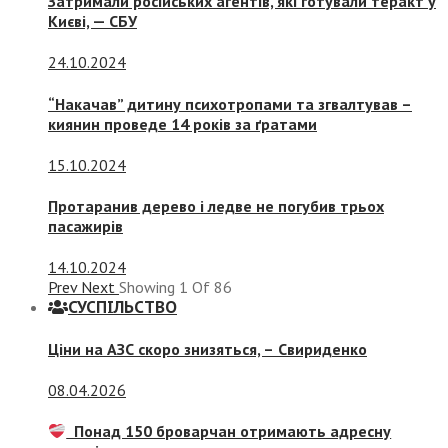
Затримали російських агентів, які готували теракт у
Києві, — СБУ
24.10.2024
“Накачав” дитину психотропами та згвалтував –
киянин проведе 14 років за ґратами
15.10.2024
Протаранив дерево і ледве не погубив трьох
пасажирів
14.10.2024
Prev
Next
Showing
1
Of
86
СУСПIЛЬСТВО
Ціни на АЗС скоро знизяться, –
Свириденко
08.04.2026
Понад 150 броварчан отримають адресну