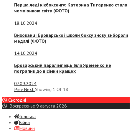
Перша леді кікбоксингу: Катерина Титаренко стала
чемпіонкою світу (ФОТО)
18.10.2024
Вихованці Броварської школи боксу знову вибороли
медалі (ФОТО)
14.10.2024
Броварський паралімпієць Ілля Яременко не
потрапив до вісімки кращих
07.09.2024
Prev
Next
Showing
1
Of
18
Сьогодні
Воскресенье 9 августа 2026
Головна
Війна
Новини