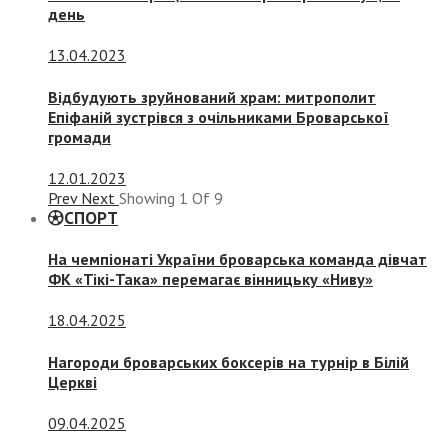
день
13.04.2023
Відбудують зруйнований храм: митрополит
Епіфаній зустрівся з очільниками Броварської
громади
12.01.2023
Prev
Next
Showing
1
Of
9
СПОРТ
На чемпіонаті України броварська команда дівчат
ФК «Тікі-Така» перемагає вінницьку «Ниву»
18.04.2025
Нагороди броварських боксерів на турнір в Білій
Церкві
09.04.2025