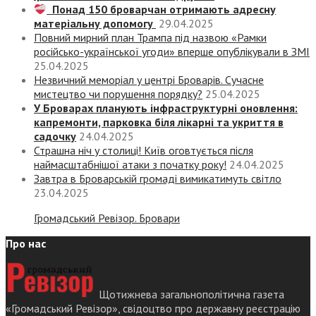
Понад 150 броварчан отримають адресну
матеріальну допомогу
29.04.2025
Повний мирний план Трампа під назвою «‎Рамки
російсько-української угоди» вперше опублікували в ЗМІ
25.04.2025
Незвичний меморіал у центрі Броварів. Сучасне
мистецтво чи порушення порядку?
25.04.2025
У Броварах планують інфраструктурні оновлення:
капремонти, парковка біля лікарні та укриття в
садочку
24.04.2025
Страшна ніч у столиці! Київ оговтується після
наймасштабнішої атаки з початку року!
24.04.2025
Завтра в Броварській громаді вимикатимуть світло
23.04.2025
Громадський Ревізор. Бровари
Про нас
Щотижнева загальнополітична газета
«Громадський Ревізор», свідоцтво про державну реєстрацію