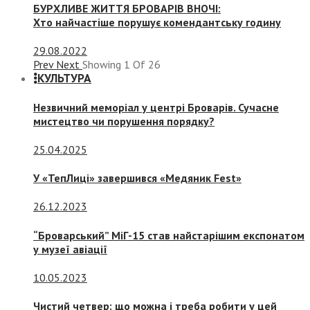
БУРХЛИВЕ ЖИТТЯ БРОВАРІВ ВНОЧІ:
Хто найчастіше порушує комендантську годину
29.08.2022
Prev
Next
Showing
1
Of
26
КУЛЬТУРА
Незвичний меморіал у центрі Броварів. Сучасне
мистецтво чи порушення порядку?
25.04.2025
У «ТепЛиці» завершився «Медяник Fest»
26.12.2023
“Броварський” МіГ-15 став найстарішим експонатом
у музеї авіації
10.05.2023
Чистий четвер: що можна і треба робити у цей