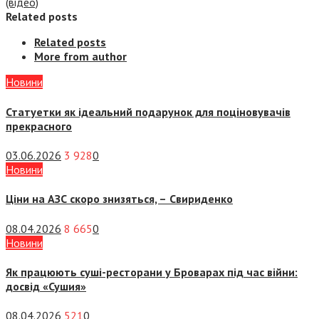
(відео)
Related posts
Related posts
More from author
Новини
Статуетки як ідеальний подарунок для поціновувачів
прекрасного
03.06.2026
3 928
0
Новини
Ціни на АЗС скоро знизяться, –
Свириденко
08.04.2026
8 665
0
Новини
Як працюють суші-ресторани у Броварах під час війни:
досвід «Сушия»
08.04.2026
521
0