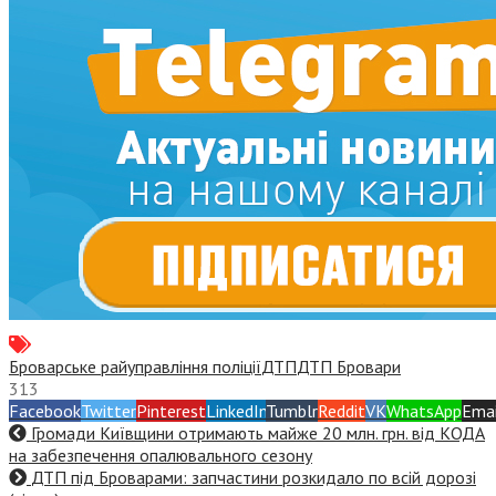
Броварське райуправління поліції
ДТП
ДТП Бровари
313
Facebook
Twitter
Pinterest
LinkedIn
Tumblr
Reddit
VK
WhatsApp
Emai
Громади Київщини отримають майже 20 млн. грн. від КОДА
на забезпечення опалювального сезону
ДТП під Броварами: запчастини розкидало по всій дорозі