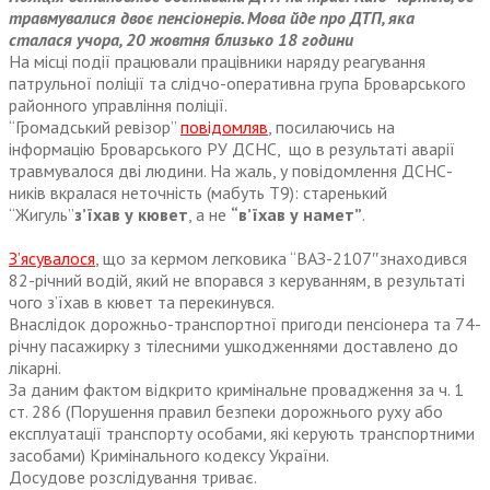
травмувалися двоє пенсіонерів. Мова йде про ДТП, яка
сталася учора, 20 жовтня близько 18 години
На місці події працювали працівники наряду реагування
патрульної поліції та слідчо-оперативна група Броварського
районного управління поліції.
“Громадський ревізор”
повідомляв
, посилаючись на
інформацію Броварського РУ ДСНС, що в результаті аварії
травмувалося дві людини. На жаль, у повідомлення ДСНС-
ників вкралася неточність (мабуть Т9): старенький
“Жигуль”
з’їхав у кювет
, а не
“в’їхав у намет”
.
З’ясувалося
, що за кермом легковика “ВАЗ-2107″знаходився
82-річний водій, який не впорався з керуванням, в результаті
чого з’їхав в кювет та перекинувся.
Внаслідок дорожньо-транспортної пригоди пенсіонера та 74-
річну пасажирку з тілесними ушкодженнями доставлено до
лікарні.
За даним фактом відкрито кримінальне провадження за ч. 1
ст. 286 (Порушення правил безпеки дорожнього руху або
експлуатації транспорту особами, які керують транспортними
засобами) Кримінального кодексу України.
Досудове розслідування триває.