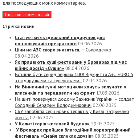
для последующих моих комментариев.
Стрічка новин
Статуетки як ідеальний подарунок для
поціновувачів прекрасного
03.06.2026
Ціни на АЗС скоро знизяться, –
Свириденко
08.04.2026
Як працюють суші-ресторани у Броварах під час
війни: досвід «Сушия»
08.04.2026
Встигни бути серед перших 100! Відкриття АЗС EURO 5
з подарунками та суперцінами
02.04.2026
На Вінничині гучні мотоцикли хочуть вилучати у
власників та передавати на фронт
17.03.2026
На щиті повернувся додому Захисник України, – солдат
Солодкий Серафим Володимирович
02.06.2025
СБУ запобігла серії нових терактів у Києві, затримано
агента
02.06.2025
У Калиті горів житловий будинок
19.05.2025
У Броварах пройшов благодійний хореографічний
фестиваль «Смайл скликає друзів»
08.05.2025