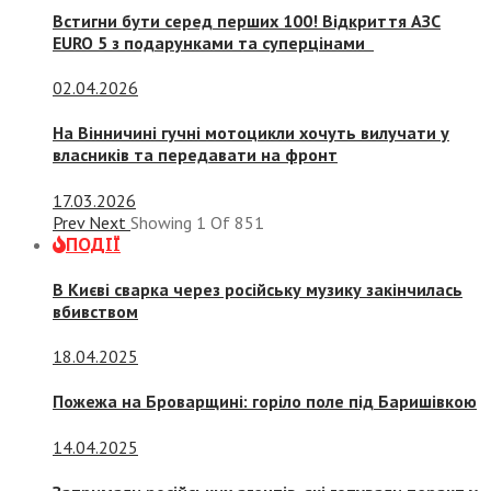
Встигни бути серед перших 100! Відкриття АЗС
EURO 5 з подарунками та суперцінами
02.04.2026
На Вінничині гучні мотоцикли хочуть вилучати у
власників та передавати на фронт
17.03.2026
Prev
Next
Showing
1
Of
851
ПОДІЇ
В Києві сварка через російську музику закінчилась
вбивством
18.04.2025
Пожежа на Броварщині: горіло поле під Баришівкою
14.04.2025