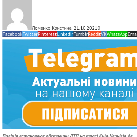
Ломенко Кристина
21.10.2021
0
—
Facebook
Twitter
Pinterest
LinkedIn
Tumblr
Reddit
VK
WhatsApp
Emai
Поліція встановлює обставини ДТП на трасі Київ-Чернігів, де