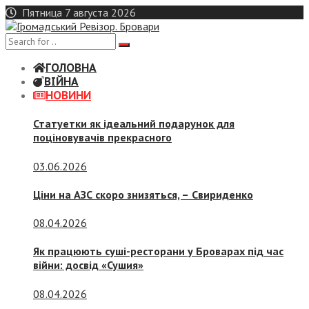
Skip
Пятница 7 августа 2026
to
content
ГОЛОВНА
ВІЙНА
НОВИНИ
Статуетки як ідеальний подарунок для
поціновувачів прекрасного
03.06.2026
Ціни на АЗС скоро знизяться, –
Свириденко
08.04.2026
Як працюють суші-ресторани у Броварах під час
війни: досвід «Сушия»
08.04.2026