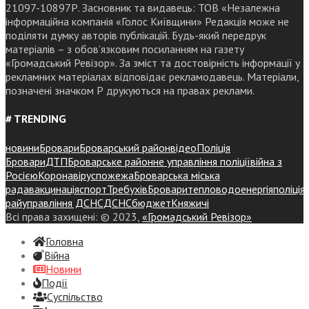
21097-10897Р. Засновник та видавець: ТОВ «Незалежна
інформаційна компанія «Голос Київщини» Редакція може не
поділяти думку авторів публікацій. Будь-який передрук
матеріалів – з обов’язковим посиланням на газету
«Громадський Ревізор». За зміст та достовірність інформації у
рекламних матеріалах відповідає рекламодавець. Матеріали,
позначені значком Р друкуються на правах реклами.
# TRENDING
новини
Бровари
Броварський район
відео
Поліція
Бровари
ДТП
Броварське районне управління поліції
війна з
Росією
Коронавірус
пожежа
Броварська міська
рада
вакцинація
спорт
Требухів
Броваритепловодоенергія
поліція
райуправління ДСНС
ДСНС
бюджет
Княжичі
Всі права захищені: © 2023,
«Громадський Ревізор»
Головна
Війна
Новини
Події
Суспiльство