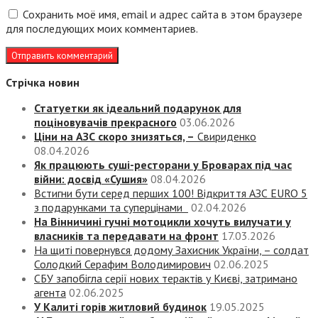
Сохранить моё имя, email и адрес сайта в этом браузере
для последующих моих комментариев.
Стрічка новин
Статуетки як ідеальний подарунок для
поціновувачів прекрасного
03.06.2026
Ціни на АЗС скоро знизяться, –
Свириденко
08.04.2026
Як працюють суші-ресторани у Броварах під час
війни: досвід «Сушия»
08.04.2026
Встигни бути серед перших 100! Відкриття АЗС EURO 5
з подарунками та суперцінами
02.04.2026
На Вінничині гучні мотоцикли хочуть вилучати у
власників та передавати на фронт
17.03.2026
На щиті повернувся додому Захисник України, – солдат
Солодкий Серафим Володимирович
02.06.2025
СБУ запобігла серії нових терактів у Києві, затримано
агента
02.06.2025
У Калиті горів житловий будинок
19.05.2025