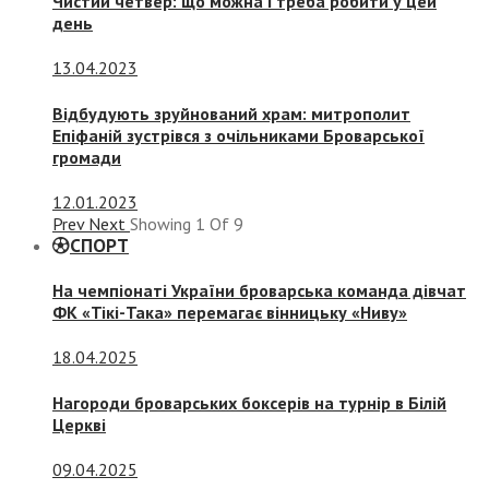
Чистий четвер: що можна і треба робити у цей
день
13.04.2023
Відбудують зруйнований храм: митрополит
Епіфаній зустрівся з очільниками Броварської
громади
12.01.2023
Prev
Next
Showing
1
Of
9
СПОРТ
На чемпіонаті України броварська команда дівчат
ФК «Тікі-Така» перемагає вінницьку «Ниву»
18.04.2025
Нагороди броварських боксерів на турнір в Білій
Церкві
09.04.2025