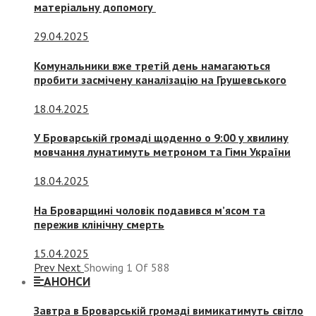
матеріальну допомогу
29.04.2025
Комунальники вже третій день намагаються
пробити засмічену каналізацію на Грушевського
18.04.2025
У Броварській громаді щоденно о 9:00 у хвилину
мовчання лунатимуть метроном та Гімн України
18.04.2025
На Броварщині чоловік подавився м’ясом та
пережив клінічну смерть
15.04.2025
Prev
Next
Showing
1
Of
588
АНОНСИ
Завтра в Броварській громаді вимикатимуть світло