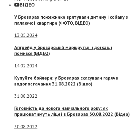
ВІДЕО
У Броварах пожежники врятували дитину і собаку з
палаючої квартири (ФОТО, ВІДЕО)
13.05.2024
Апгрейд у броварській маршрутці: і доїхав, і
помився (ВІДЕО)
14.02.2024
Купуйте бойлери: у Броварах скасували гаряче
водопостачання 31.08.2022 (Відео)
31.08.2022
Готовність до нового навчального року: як
працюватимуть ліцеї в Броварах 30.08.2022 (Відео)
30.08.2022