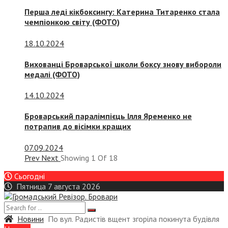
Перша леді кікбоксингу: Катерина Титаренко стала
чемпіонкою світу (ФОТО)
18.10.2024
Вихованці Броварської школи боксу знову вибороли
медалі (ФОТО)
14.10.2024
Броварський паралімпієць Ілля Яременко не
потрапив до вісімки кращих
07.09.2024
Prev
Next
Showing
1
Of
18
Сьогодні
Пятница 7 августа 2026
Новини
По вул. Радистів вщент згоріла покинута будівля