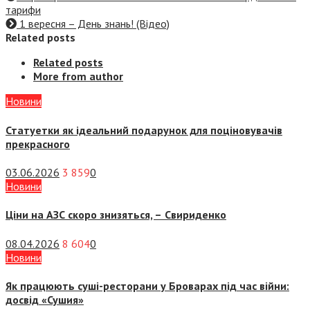
тарифи
1 вересня – День знань! (Відео)
Related posts
Related posts
More from author
Новини
Статуетки як ідеальний подарунок для поціновувачів
прекрасного
03.06.2026
3 859
0
Новини
Ціни на АЗС скоро знизяться, –
Свириденко
08.04.2026
8 604
0
Новини
Як працюють суші-ресторани у Броварах під час війни:
досвід «Сушия»