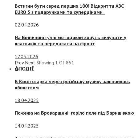
Встигни бути серед перших 100! Відкриття АЗС
EURO 5 з подарунками та суперцінами
02.04.2026
На Вінничині гучні мотоцикли хочуть вилучати у
власників та передавати на фронт
17.03.2026
Prev
Next
Showing
1
Of
851
ПОДІЇ
В Києві сварка через російську музику закінчилась
вбивством
18.04.2025
Пожежа на Броварщині: горіло поле під Баришівкою
14.04.2025