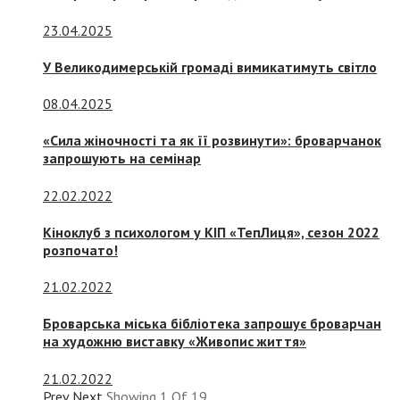
23.04.2025
У Великодимерській громаді вимикатимуть світло
08.04.2025
«Сила жіночності та як її розвинути»: броварчанок
запрошують на семінар
22.02.2022
Кіноклуб з психологом у КІП «ТепЛиця», сезон 2022
розпочато!
21.02.2022
Броварська міська бібліотека запрошує броварчан
на художню виставку «Живопис життя»
21.02.2022
Prev
Next
Showing
1
Of
19