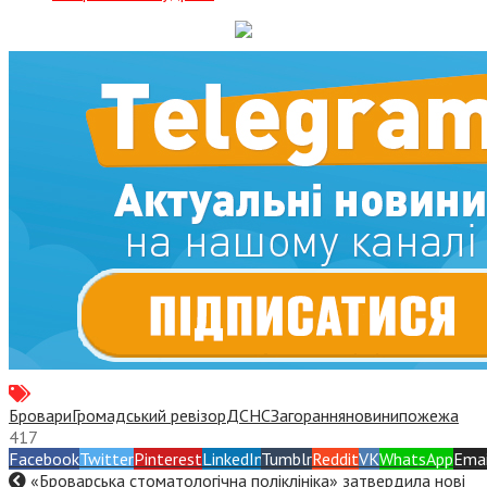
Бровари
Громадський ревізор
ДСНС
Загорання
новини
пожежа
417
Facebook
Twitter
Pinterest
LinkedIn
Tumblr
Reddit
VK
WhatsApp
Emai
«Броварська стоматологічна поліклініка» затвердила нові