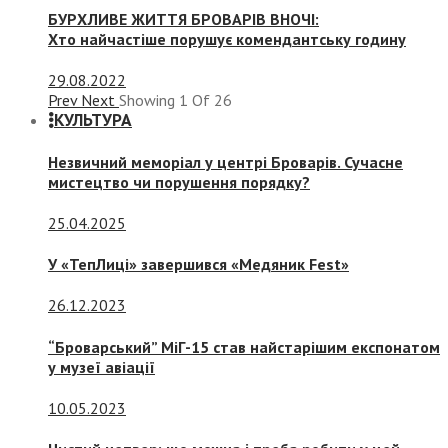
БУРХЛИВЕ ЖИТТЯ БРОВАРІВ ВНОЧІ:
Хто найчастіше порушує комендантську годину
29.08.2022
Prev
Next
Showing
1
Of
26
КУЛЬТУРА
Незвичний меморіал у центрі Броварів. Сучасне
мистецтво чи порушення порядку?
25.04.2025
У «ТепЛиці» завершився «Медяник Fest»
26.12.2023
“Броварський” МіГ-15 став найстарішим експонатом
у музеї авіації
10.05.2023