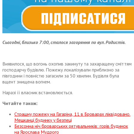
Сьогодні, близько 7:00, сталося загоряння по вул. Радистів.
Виявилося, що вогонь охопив закинуту та захаращену сміттям
господарчу будівлю. Пожежу локалізували приблизно за
півгодини і повністю загасили за 50 хвилин. Будівля була
вщент знищена вогнем.
Наразі її власник встановлюється.
Читайте також:
Страшну пожежу на Гагаріна, 11 в Броварах ліквідовано.
Мешканці будинку у безпеці
Безсонна ніч броварських рятувальників: горів будинок
на Ярослава Мудрого