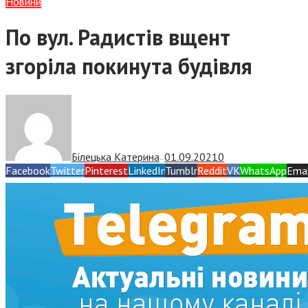
Новини
По вул. Радистів вщент
згоріла покинута будівля
Білецька Катерина
01.09.2021
0
—
Facebook
Twitter
Pinterest
LinkedIn
Tumblr
Reddit
VK
WhatsApp
Emai