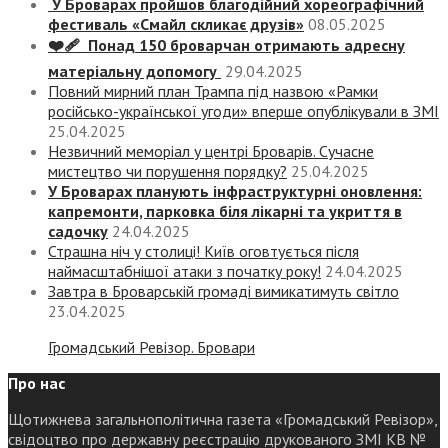
У Броварах пройшов благодійний хореографічний
фестиваль «Смайл скликає друзів»
08.05.2025
❤️‍🩹 Понад 150 броварчан отримають адресну
матеріальну допомогу
29.04.2025
Повний мирний план Трампа під назвою «‎Рамки
російсько-української угоди» вперше опублікували в ЗМІ
25.04.2025
Незвичний меморіал у центрі Броварів. Сучасне
мистецтво чи порушення порядку?
25.04.2025
У Броварах планують інфраструктурні оновлення:
капремонти, парковка біля лікарні та укриття в
садочку
24.04.2025
Страшна ніч у столиці! Київ оговтується після
наймасштабнішої атаки з початку року!
24.04.2025
Завтра в Броварській громаді вимикатимуть світло
23.04.2025
Громадський Ревізор. Бровари
Про нас
Щотижнева загальнополітична газета «Громадський Ревізор»,
свідоцтво про державну реєстрацію друкованого ЗМІ КВ №