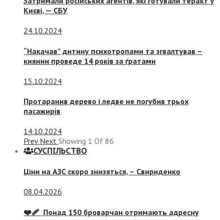
Затримали російських агентів, які готували теракт у
Києві, — СБУ
24.10.2024
“Накачав” дитину психотропами та згвалтував –
киянин проведе 14 років за ґратами
15.10.2024
Протаранив дерево і ледве не погубив трьох
пасажирів
14.10.2024
Prev
Next
Showing
1
Of
86
СУСПIЛЬСТВО
Ціни на АЗС скоро знизяться, –
Свириденко
08.04.2026
❤️‍🩹 Понад 150 броварчан отримають адресну