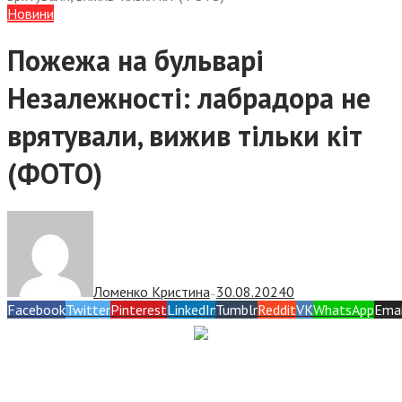
Новини
Пожежа на бульварі
Незалежності: лабрадора не
врятували, вижив тільки кіт
(ФОТО)
Ломенко Кристина
30.08.2024
0
—
Facebook
Twitter
Pinterest
LinkedIn
Tumblr
Reddit
VK
WhatsApp
Emai