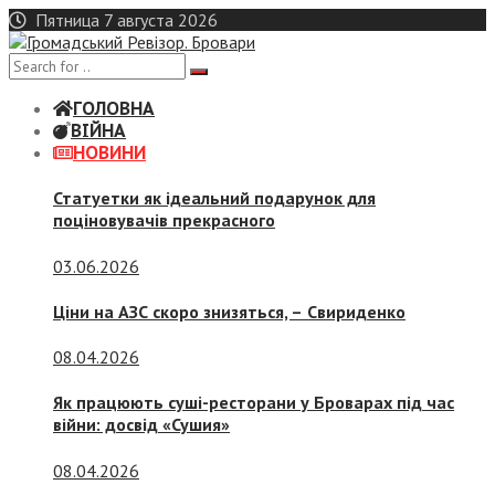
Skip
Пятница 7 августа 2026
to
content
ГОЛОВНА
ВІЙНА
НОВИНИ
Статуетки як ідеальний подарунок для
поціновувачів прекрасного
03.06.2026
Ціни на АЗС скоро знизяться, –
Свириденко
08.04.2026
Як працюють суші-ресторани у Броварах під час
війни: досвід «Сушия»
08.04.2026