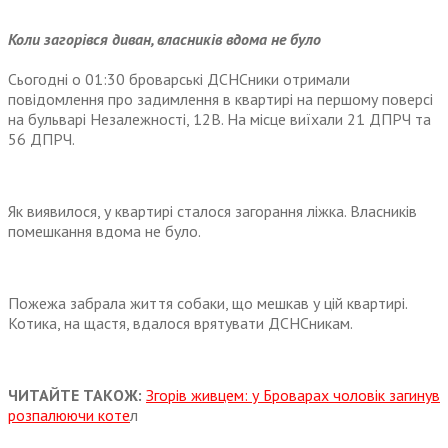
Коли загорівся диван, власників вдома не було
Сьогодні о 01:30 броварські ДСНСники отримали
повідомлення про задимлення в квартирі на першому поверсі
на бульварі Незалежності, 12В. На місце виїхали 21 ДПРЧ та
56 ДПРЧ.
Як виявилося, у квартирі сталося загорання ліжка. Власників
помешкання вдома не було.
Пожежа забрала життя собаки, що мешкав у цій квартирі.
Котика, на щастя, вдалося врятувати ДСНСникам.
ЧИТАЙТЕ ТАКОЖ:
Згорів живцем: у Броварах чоловік загинув
розпалюючи коте
л