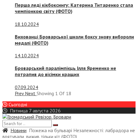
Перша леді кікбоксингу: Катерина Титаренко стала
чемпіонкою світу (ФОТО)
18.10.2024
Вихованці Броварської школи боксу знову вибороли
медалі (ФОТО)
14.10.2024
Броварський паралімпієць Ілля Яременко не
потрапив до вісімки кращих
07.09.2024
Prev
Next
Showing
1
Of
18
Сьогодні
Пятница 7 августа 2026
Новини
Пожежа на бульварі Незалежності: лабрадора не
врятували, вижив тільки кіт (ФОТО)