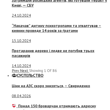
Затримали російських агентів, які готували теракт у
Києві, — СБУ
24.10.2024
“Накачав” дитину психотропами та згвалтував –
киянин проведе 14 років за ґратами
15.10.2024
Протаранив дерево і ледве не погубив трьох
пасажирів
14.10.2024
Prev
Next
Showing
1
Of
86
СУСПIЛЬСТВО
Ціни на АЗС скоро знизяться, –
Свириденко
08.04.2026
Понад 150 броварчан отримають адресну