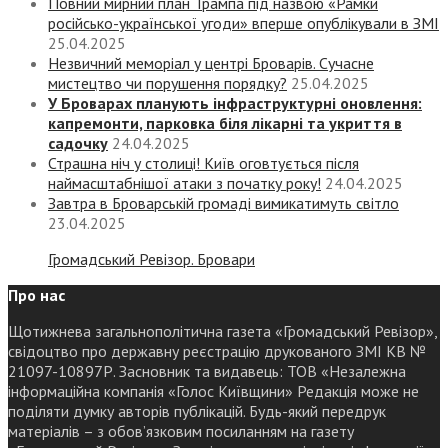
Повний мирний план Трампа під назвою «‎Рамки
російсько-української угоди» вперше опублікували в ЗМІ
25.04.2025
Незвичний меморіал у центрі Броварів. Сучасне
мистецтво чи порушення порядку?
25.04.2025
У Броварах планують інфраструктурні оновлення:
капремонти, парковка біля лікарні та укриття в
садочку
24.04.2025
Страшна ніч у столиці! Київ оговтується після
наймасштабнішої атаки з початку року!
24.04.2025
Завтра в Броварській громаді вимикатимуть світло
23.04.2025
Громадський Ревізор. Бровари
Про нас
Щотижнева загальнополітична газета «Громадський Ревізор»,
свідоцтво про державну реєстрацію друкованого ЗМІ КВ №
21097-10897Р. Засновник та видавець: ТОВ «Незалежна
інформаційна компанія «Голос Київщини» Редакція може не
поділяти думку авторів публікацій. Будь-який передрук
матеріалів – з обов’язковим посиланням на газету