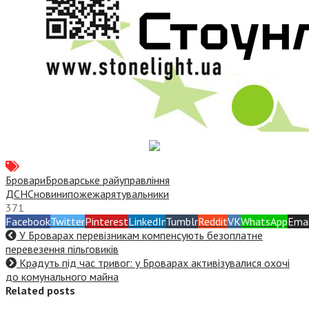
Бровари
Броварське райуправління
ДСНС
новини
пожежа
рятувальники
371
Facebook
Twitter
Pinterest
LinkedIn
Tumblr
Reddit
VK
WhatsApp
Emai
У Броварах перевізникам компенсують безоплатне
перевезення пільговиків
Крадуть під час тривог: у Броварах активізувалися охочі
до комунального майна
Related posts