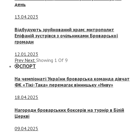
день
13.04.2023
Відбудують зруйнований храм: митрополит
Епіфаній зустрівся з очільниками Броварської
громади
12.01.2023
Prev
Next
Showing
1
Of
9
СПОРТ
На чемпіонаті України броварська команда дівчат
ФК «Тікі-Така» перемагає вінницьку «Ниву»
18.04.2025
Нагороди броварських боксерів на турнір в Білій
Церкві
09.04.2025