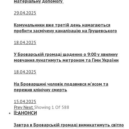
матеріальну допомогу
29.04.2025
Комунальники вже третій день намагаються
пробити засмічену каналізацію на Грушевського
18.04.2025
У Броварській громаді щоденно о 9:00 у хвилину
мовчання лунатимуть метроном та Гімн України
18.04.2025
На Броварщині чоловік подавився м’ясом та
пережив клінічну смерть
15.04.2025
Prev
Next
Showing
1
Of
588
АНОНСИ
Завтра в Броварській громаді вимикатимуть світло