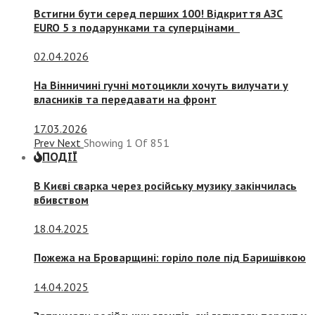
Встигни бути серед перших 100! Відкриття АЗС
EURO 5 з подарунками та суперцінами
02.04.2026
На Вінничині гучні мотоцикли хочуть вилучати у
власників та передавати на фронт
17.03.2026
Prev
Next
Showing
1
Of
851
ПОДІЇ
В Києві сварка через російську музику закінчилась
вбивством
18.04.2025
Пожежа на Броварщині: горіло поле під Баришівкою
14.04.2025