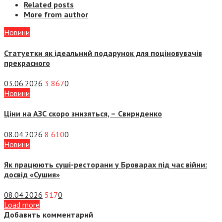
Related posts
More from author
Новини
Статуетки як ідеальний подарунок для поціновувачів
прекрасного
03.06.2026
3 867
0
Новини
Ціни на АЗС скоро знизяться, –
Свириденко
08.04.2026
8 610
0
Новини
Як працюють суші-ресторани у Броварах під час війни:
досвід «Сушия»
08.04.2026
517
0
Load more
Добавить комментарий