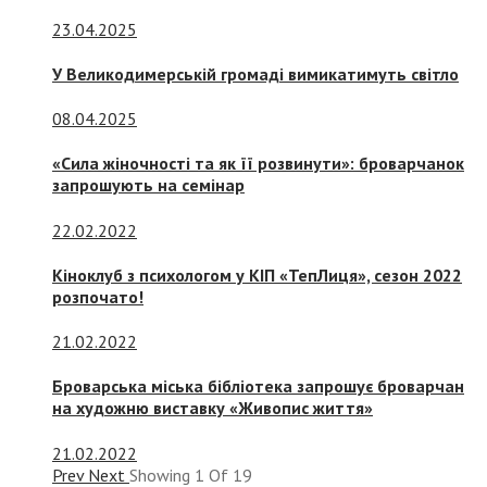
23.04.2025
У Великодимерській громаді вимикатимуть світло
08.04.2025
«Сила жіночності та як її розвинути»: броварчанок
запрошують на семінар
22.02.2022
Кіноклуб з психологом у КІП «ТепЛиця», сезон 2022
розпочато!
21.02.2022
Броварська міська бібліотека запрошує броварчан
на художню виставку «Живопис життя»
21.02.2022
Prev
Next
Showing
1
Of
19