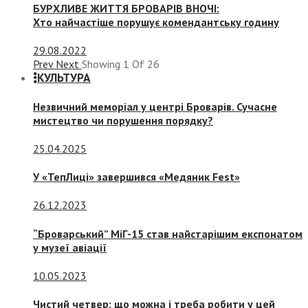
БУРХЛИВЕ ЖИТТЯ БРОВАРІВ ВНОЧІ:
Хто найчастіше порушує комендантську годину
29.08.2022
Prev
Next
Showing
1
Of
26
КУЛЬТУРА
Незвичний меморіал у центрі Броварів. Сучасне
мистецтво чи порушення порядку?
25.04.2025
У «ТепЛиці» завершився «Медяник Fest»
26.12.2023
“Броварський” МіГ-15 став найстарішим експонатом
у музеї авіації
10.05.2023
Чистий четвер: що можна і треба робити у цей