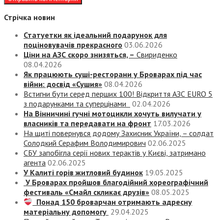
Стрічка новин
Статуетки як ідеальний подарунок для
поціновувачів прекрасного
03.06.2026
Ціни на АЗС скоро знизяться, –
Свириденко
08.04.2026
Як працюють суші-ресторани у Броварах під час
війни: досвід «Сушия»
08.04.2026
Встигни бути серед перших 100! Відкриття АЗС EURO 5
з подарунками та суперцінами
02.04.2026
На Вінничині гучні мотоцикли хочуть вилучати у
власників та передавати на фронт
17.03.2026
На щиті повернувся додому Захисник України, – солдат
Солодкий Серафим Володимирович
02.06.2025
СБУ запобігла серії нових терактів у Києві, затримано
агента
02.06.2025
У Калиті горів житловий будинок
19.05.2025
У Броварах пройшов благодійний хореографічний
фестиваль «Смайл скликає друзів»
08.05.2025
Понад 150 броварчан отримають адресну
матеріальну допомогу
29.04.2025