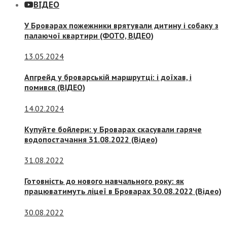
ВІДЕО
У Броварах пожежники врятували дитину і собаку з
палаючої квартири (ФОТО, ВІДЕО)
13.05.2024
Апгрейд у броварській маршрутці: і доїхав, і
помився (ВІДЕО)
14.02.2024
Купуйте бойлери: у Броварах скасували гаряче
водопостачання 31.08.2022 (Відео)
31.08.2022
Готовність до нового навчального року: як
працюватимуть ліцеї в Броварах 30.08.2022 (Відео)
30.08.2022