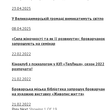
23.04.2025
У Великодимерській громаді вимикатимуть світло
08.04.2025
«Сила жіночності та як її розвинути»: броварчанок
запрошують на семінар
22.02.2022
Кіноклуб з психологом у КІП «ТепЛиця», сезон 2022
розпочато!
21.02.2022
Броварська міська бібліотека запрошує броварчан
на художню виставку «Живопис життя»
21.02.2022
Prev
Next
Showing
1
Of
19