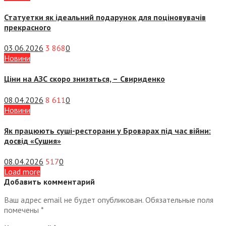
Статуетки як ідеальний подарунок для поціновувачів
прекрасного
03.06.2026
3 868
0
Новини
Ціни на АЗС скоро знизяться, –
Свириденко
08.04.2026
8 611
0
Новини
Як працюють суші-ресторани у Броварах під час війни:
досвід «Сушия»
08.04.2026
517
0
Load more
Добавить комментарий
Ваш адрес email не будет опубликован.
Обязательные поля
помечены
*