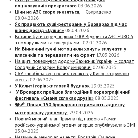
поціновувачів прекрасного
03.06.2026
Ціни на АЗС скоро знизяться, –
Свириденко
08.04.2026
Як працюють суші-ресторани у Броварах під час
війни: досвід «Сушия»
08.04.2026
Встигни бути серед перших 100! Відкриття АЗС EURO 5
з подарунками та суперцінами
02.04.2026
На Вінничині гучні мотоцикли хочуть вилучати у
власників та передавати на фронт
17.03.2026
На щиті повернувся додому Захисник України, – солдат
Солодкий Серафим Володимирович
02.06.2025
СБУ запобігла серії нових терактів у Києві, затримано
агента
02.06.2025
У Калиті горів житловий будинок
19.05.2025
У Броварах пройшов благодійний хореографічний
фестиваль «Смайл скликає друзів»
08.05.2025
❤️‍🩹 Понад 150 броварчан отримають адресну
матеріальну допомогу
29.04.2025
Повний мирний план Трампа під назвою «‎Рамки
російсько-української угоди» вперше опублікували в ЗМІ
25.04.2025
Незвичний меморіал у центрі Броварів. Сучасне