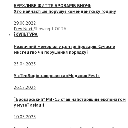
БУРХЛИВЕ ЖИТТЯ БРОВАРІВ ВНОЧІ:
Хто найчастіше порушує комендантську годину
29.08.2022
Prev
Next
Showing
1
Of
26
КУЛЬТУРА
Незвичний меморіал у центрі Броварів. Сучасне
мистецтво чи порушення порядку?
25.04.2025
У «ТепЛиці» завершився «Медяник Fest»
26.12.2023
“Броварський” МіГ-15 став найстарішим експонатом
у музеї авіації
10.05.2023