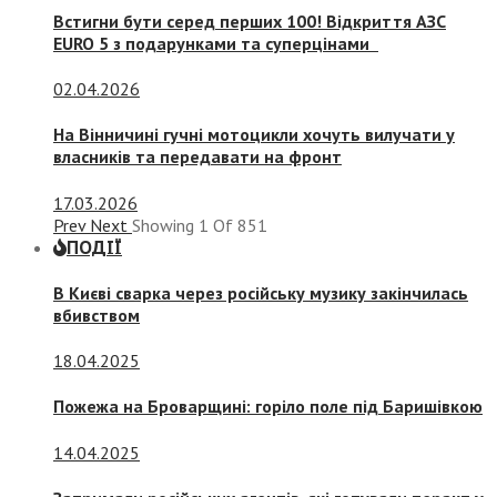
Встигни бути серед перших 100! Відкриття АЗС
EURO 5 з подарунками та суперцінами
02.04.2026
На Вінничині гучні мотоцикли хочуть вилучати у
власників та передавати на фронт
17.03.2026
Prev
Next
Showing
1
Of
851
ПОДІЇ
В Києві сварка через російську музику закінчилась
вбивством
18.04.2025
Пожежа на Броварщині: горіло поле під Баришівкою
14.04.2025