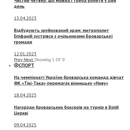
Чистий четвер: що можна і треба робити у цей
день
13.04.2023
Відбудують зруйнований храм: митрополит
Епіфаній зустрівся з очільниками Броварської
громади
12.01.2023
Prev
Next
Showing
1
Of
9
СПОРТ
На чемпіонаті України броварська команда дівчат
ФК «Тікі-Така» перемагає вінницьку «Ниву»
18.04.2025
Нагороди броварських боксерів на турнір в Білій
Церкві
09.04.2025