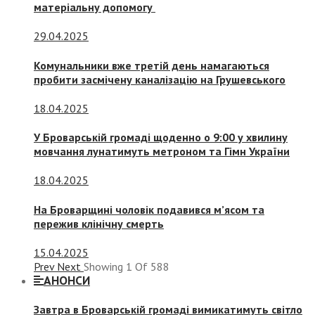
матеріальну допомогу
29.04.2025
Комунальники вже третій день намагаються
пробити засмічену каналізацію на Грушевського
18.04.2025
У Броварській громаді щоденно о 9:00 у хвилину
мовчання лунатимуть метроном та Гімн України
18.04.2025
На Броварщині чоловік подавився м’ясом та
пережив клінічну смерть
15.04.2025
Prev
Next
Showing
1
Of
588
АНОНСИ
Завтра в Броварській громаді вимикатимуть світло