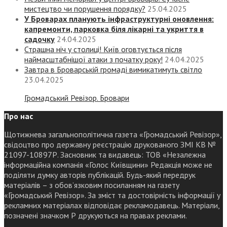
мистецтво чи порушення порядку?
25.04.2025
У Броварах планують інфраструктурні оновлення:
капремонти, парковка біля лікарні та укриття в
садочку
24.04.2025
Страшна ніч у столиці! Київ оговтується після
наймасштабнішої атаки з початку року!
24.04.2025
Завтра в Броварській громаді вимикатимуть світло
23.04.2025
Громадський Ревізор. Бровари
Про нас
Щотижнева загальнополітична газета «Громадський Ревізор»,
свідоцтво про державну реєстрацію друкованого ЗМІ КВ №
21097-10897Р. Засновник та видавець: ТОВ «Незалежна
інформаційна компанія «Голос Київщини» Редакція може не
поділяти думку авторів публікацій. Будь-який передрук
матеріалів – з обов’язковим посиланням на газету
«Громадський Ревізор». За зміст та достовірність інформації у
рекламних матеріалах відповідає рекламодавець. Матеріали,
позначені значком Р друкуються на правах реклами.