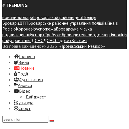
# TRENDING
новини
Бровари
Броварський район
відео
Поліція
Бровари
ДТП
Броварське районне управління поліції
війна з
Росією
Коронавірус
пожежа
Броварська міська
рада
вакцинація
спорт
Требухів
Броваритепловодоенергія
поліція
райуправління ДСНС
ДСНС
бюджет
Княжичі
Всі права захищені: © 2023,
«Громадський Ревізор»
Головна
Війна
Новини
Події
Суспiльство
Анонси
Відео
Дайджест
Культура
Спорт