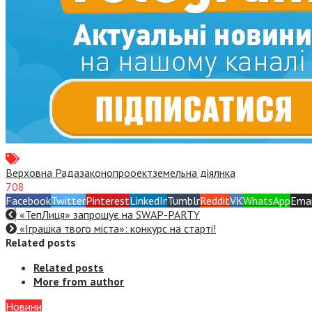
Верховна Рада
законопрооект
земельна діялнка
708
Facebook
Twitter
Pinterest
LinkedIn
Tumblr
Reddit
VK
WhatsApp
Emai
«ТепЛиця» запрошує на SWAP-PARTY
«Іграшка твого міста»: конкурс на старті!
Related posts
Related posts
More from author
Новини