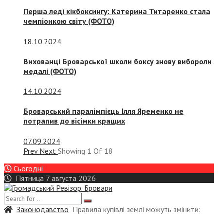
Перша леді кікбоксингу: Катерина Титаренко стала
чемпіонкою світу (ФОТО)
18.10.2024
Вихованці Броварської школи боксу знову вибороли
медалі (ФОТО)
14.10.2024
Броварський паралімпієць Ілля Яременко не
потрапив до вісімки кращих
07.09.2024
Prev
Next
Showing
1
Of
18
Сьогодні
Пятница 7 августа 2026
Законодавство
Правила купівлі землі можуть змінити: