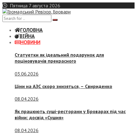
Skip
Пятница 7 августа 2026
to
content
ГОЛОВНА
ВІЙНА
НОВИНИ
Статуетки як ідеальний подарунок для
поціновувачів прекрасного
03.06.2026
Ціни на АЗС скоро знизяться, –
Свириденко
08.04.2026
Як працюють суші-ресторани у Броварах під час
війни: досвід «Сушия»
08.04.2026