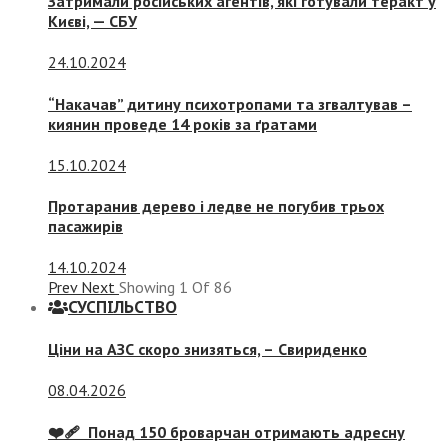
Затримали російських агентів, які готували теракт у
Києві, — СБУ
24.10.2024
“Накачав” дитину психотропами та згвалтував –
киянин проведе 14 років за ґратами
15.10.2024
Протаранив дерево і ледве не погубив трьох
пасажирів
14.10.2024
Prev
Next
Showing
1
Of
86
СУСПIЛЬСТВО
Ціни на АЗС скоро знизяться, –
Свириденко
08.04.2026
❤️‍🩹 Понад 150 броварчан отримають адресну