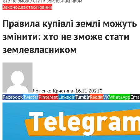
хто не зможе стати землевласником
Законодавство
Новини
Правила купівлі землі можуть
змінити: хто не зможе стати
землевласником
Ломенко Кристина
16.11.2021
0
—
Facebook
Twitter
Pinterest
LinkedIn
Tumblr
Reddit
VK
WhatsApp
Emai