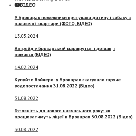
ВІДЕО
У Броварах пожежники врятували дитину і собаку з
палаючої квартири (ФОТО, ВІДЕО)
13.05.2024
Апгрейд у броварській маршрутці: і доїхав, і
помився (ВІДЕО)
14.02.2024
Купуйте бойлери: у Броварах скасували гаряче
водопостачання 31.08.2022 (Відео)
31.08.2022
Готовність до нового навчального року: як
працюватимуть ліцеї в Броварах 30.08.2022 (Відео)
30.08.2022