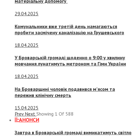
матеріальну допомогу
29.04.2025
Комунальники вже третій день намагаються
пробити засмічену каналізацію на Грушевського
18.04.2025
У Броварській громаді щоденно о 9:00 у хвилину
мовчання лунатимуть метроном та Гімн України
18.04.2025
На Броварщині чоловік подавився м’ясом та
пережив клінічну смерть
15.04.2025
Prev
Next
Showing
1
Of
588
АНОНСИ
Завтра в Броварській громаді вимикатимуть світло