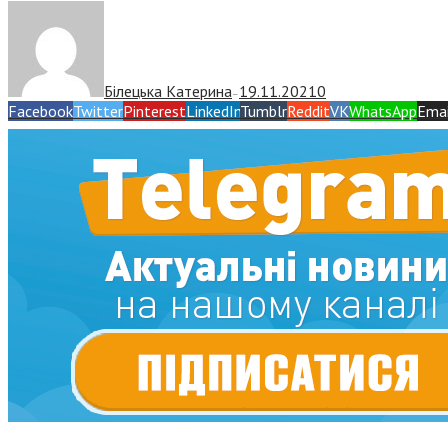
Білецька Катерина
19.11.2021
0
—
Facebook
Twitter
Pinterest
LinkedIn
Tumblr
Reddit
VK
WhatsApp
Emai