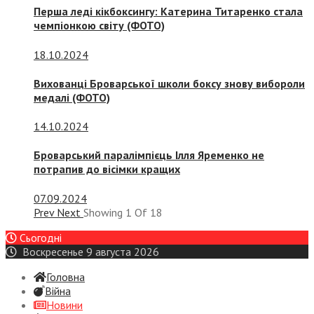
Перша леді кікбоксингу: Катерина Титаренко стала
чемпіонкою світу (ФОТО)
18.10.2024
Вихованці Броварської школи боксу знову вибороли
медалі (ФОТО)
14.10.2024
Броварський паралімпієць Ілля Яременко не
потрапив до вісімки кращих
07.09.2024
Prev
Next
Showing
1
Of
18
Сьогодні
Воскресенье 9 августа 2026
Головна
Війна
Новини