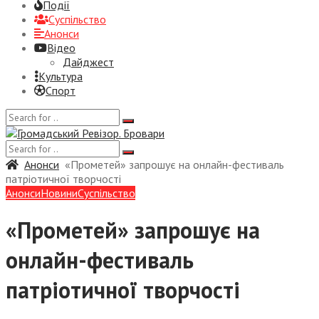
Події
Суспiльство
Анонси
Відео
Дайджест
Культура
Спорт
Анонси
«Прометей» запрошує на онлайн-фестиваль
патріотичної творчості
Анонси
Новини
Суспiльство
«Прометей» запрошує на
онлайн-фестиваль
патріотичної творчості