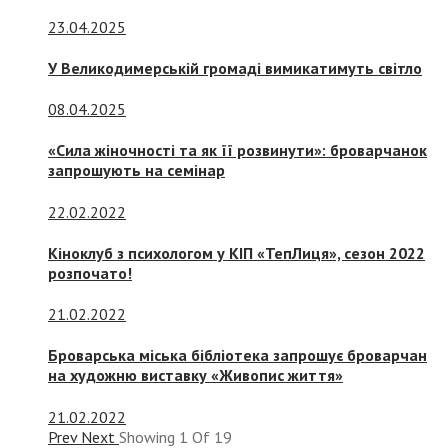
23.04.2025
У Великодимерській громаді вимикатимуть світло
08.04.2025
«Сила жіночності та як її розвинути»: броварчанок
запрошують на семінар
22.02.2022
Кіноклуб з психологом у КІП «ТепЛиця», сезон 2022
розпочато!
21.02.2022
Броварська міська бібліотека запрошує броварчан
на художню виставку «Живопис життя»
21.02.2022
Prev
Next
Showing
1
Of
19