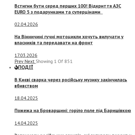
Встигни бути серед перших 100! Відкриття АЗС
EURO 5 з подарунками та суперцінами
02.04.2026
На Вінничині гучні мотоцикли хочуть вилучати у
власників та передавати на фронт
17.03.2026
Prev
Next
Showing
1
Of
851
ПОДІЇ
В Києві сварка через російську музику закінчилась
вбивством
18.04.2025
Пожежа на Броварщині: горіло поле під Баришівкою
14.04.2025