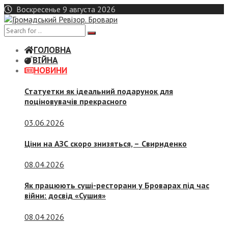
Skip
Воскресенье 9 августа 2026
to
content
ГОЛОВНА
ВІЙНА
НОВИНИ
Статуетки як ідеальний подарунок для
поціновувачів прекрасного
03.06.2026
Ціни на АЗС скоро знизяться, –
Свириденко
08.04.2026
Як працюють суші-ресторани у Броварах під час
війни: досвід «Сушия»
08.04.2026