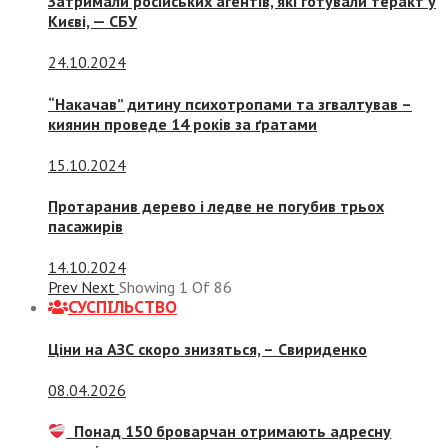
Затримали російських агентів, які готували теракт у
Києві, — СБУ
24.10.2024
“Накачав” дитину психотропами та згвалтував –
киянин проведе 14 років за ґратами
15.10.2024
Протаранив дерево і ледве не погубив трьох
пасажирів
14.10.2024
Prev
Next
Showing
1
Of
86
СУСПIЛЬСТВО
Ціни на АЗС скоро знизяться, –
Свириденко
08.04.2026
Понад 150 броварчан отримають адресну