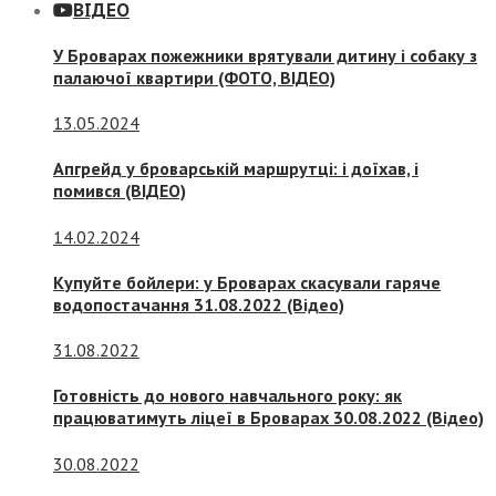
ВІДЕО
У Броварах пожежники врятували дитину і собаку з
палаючої квартири (ФОТО, ВІДЕО)
13.05.2024
Апгрейд у броварській маршрутці: і доїхав, і
помився (ВІДЕО)
14.02.2024
Купуйте бойлери: у Броварах скасували гаряче
водопостачання 31.08.2022 (Відео)
31.08.2022
Готовність до нового навчального року: як
працюватимуть ліцеї в Броварах 30.08.2022 (Відео)
30.08.2022