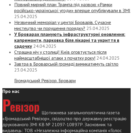
Повний мирний план Трампа під назвою «‎Рамки
російсько-української угоди» вперше опублікували в ЗМІ
25.04.2025
Незвичний меморіал у центрі Броварів. Сучасне
мистецтво чи порушення порядку?
25.04.2025
У Броварах планують інфраструктурні оновлення:
капремонти, парковка біля лікарні та укриття в
садочку
24.04.2025
Страшна ніч у столиці! Київ оговтується після
наймасштабнішої атаки з початку року!
24.04.2025
Завтра в Броварській громаді вимикатимуть світло
23.04.2025
Громадський Ревізор. Бровари
Про нас
Щотижнева загальнополітична газета
«Громадський Ревізор», свідоцтво про державну реєстрацію
друкованого ЗМІ КВ № 21097-10897Р. Засновник та
видавець: ТОВ «Незалежна інформаційна компанія «Голос