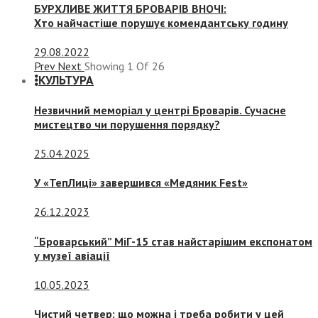
БУРХЛИВЕ ЖИТТЯ БРОВАРІВ ВНОЧІ:
Хто найчастіше порушує комендантську годину
29.08.2022
Prev
Next
Showing
1
Of
26
КУЛЬТУРА
Незвичний меморіал у центрі Броварів. Сучасне
мистецтво чи порушення порядку?
25.04.2025
У «ТепЛиці» завершився «Медяник Fest»
26.12.2023
“Броварський” МіГ-15 став найстарішим експонатом
у музеї авіації
10.05.2023
Чистий четвер: що можна і треба робити у цей