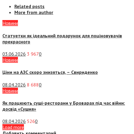
Related posts
More from author
Новини
Статуетки як ідеальний подарунок для поціновувачів
прекрасного
03.06.2026
3 967
0
Новини
Ціни на АЗС скоро знизяться, –
Свириденко
08.04.2026
8 688
0
Новини
Як працюють суші-ресторани у Броварах під час війни:
досвід «Сушия»
08.04.2026
526
0
Load more
Добавить комментарий