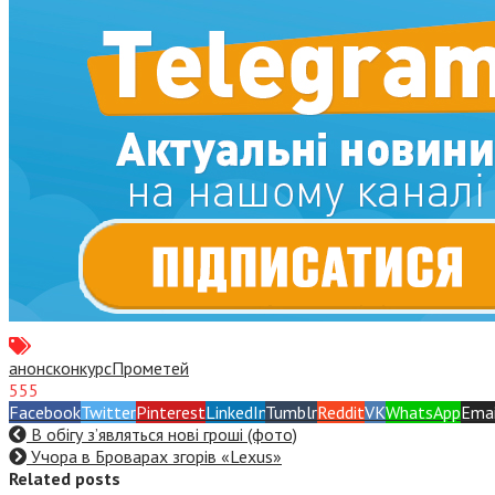
анонс
конкурс
Прометей
555
Facebook
Twitter
Pinterest
LinkedIn
Tumblr
Reddit
VK
WhatsApp
Emai
В обігу з’являться нові гроші (фото)
Учора в Броварах згорів «Lexus»
Related posts