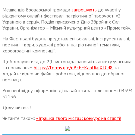
Мешканців Броварської громади
запрошують
до участі у
відкритому онлайн-фестивалі патріотичної творчості «З
Україною в серці». Подію присвячено Дню Збройних Сил
України. Організатор – Міський культурний центр «Прометей».
На Фестивалі будуть представлені вокальні, інструментальні,
поетичні твори, художні роботи патріотичної тематики,
хореографічні композиції.
Щоб долучитися, до 29 листопада заповніть анкету учасника
за посиланням
https://forms.gle/nBcEEKanUiajXTCd8
та
додайте відео чи файл з роботою, відповідно до обраної
номінації.
Усю необхідну інформацію дізнавайтеся за телефоном: 04594
52136
Долучайтеся!
Читайте також:
«Іграшка твого міста»: конкурс на старті!