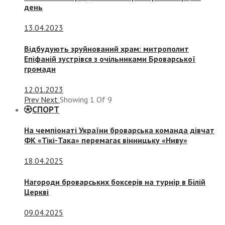
день
13.04.2023
Відбудують зруйнований храм: митрополит
Епіфаній зустрівся з очільниками Броварської
громади
12.01.2023
Prev
Next
Showing
1
Of
9
СПОРТ
На чемпіонаті України броварська команда дівчат
ФК «Тікі-Така» перемагає вінницьку «Ниву»
18.04.2025
Нагороди броварських боксерів на турнір в Білій
Церкві
09.04.2025