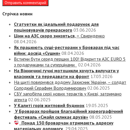
Стрічка новин
Статуетки як ідеальний подарунок для
поціновувачів прекрасного
03.06.2026
Ціни на АЗС скоро знизяться, –
Свириденко
08.04.2026
Як працюють суші-ресторани у Броварах під час
війни: досвід «Сушия»
08.04.2026
Встигни бути серед перших 100! Відкриття АЗС EURO 5
з подарунками та суперцінами
02.04.2026
На Вінничині гучні мотоцикли хочуть вилучати у
власників та передавати на фронт
17.03.2026
На щиті повернувся додому Захисник України, – солдат
Солодкий Серафим Володимирович
02.06.2025
СБУ запобігла серії нових терактів у Києві, затримано
агента
02.06.2025
У Калиті горів житловий будинок
19.05.2025
У Броварах пройшов благодійний хореографічний
фестиваль «Смайл скликає друзів»
08.05.2025
Понад 150 броварчан отримають адресну
матеріальну допомогу
29.04.2025