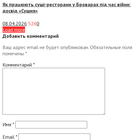
Як працюють суші-ресторани у Броварах під час війни:
досвід «Сушия»
08.04.2026
526
0
Load more
Добавить комментарий
Ваш адрес email не будет опубликован.
Обязательные поля
помечены
*
Комментарий
*
Имя
*
Email
*