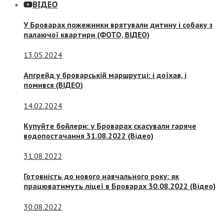
ВІДЕО
У Броварах пожежники врятували дитину і собаку з
палаючої квартири (ФОТО, ВІДЕО)
13.05.2024
Апгрейд у броварській маршрутці: і доїхав, і
помився (ВІДЕО)
14.02.2024
Купуйте бойлери: у Броварах скасували гаряче
водопостачання 31.08.2022 (Відео)
31.08.2022
Готовність до нового навчального року: як
працюватимуть ліцеї в Броварах 30.08.2022 (Відео)
30.08.2022