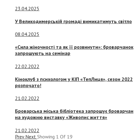
23.04.2025
У Великодимерській громаді вимикатимуть світло
08.04.2025
«Сила жіночності та як її розвинути»: броварчанок
запрошують на семінар
22.02.2022
Кіноклуб з психологом у КІП «ТепЛиця», сезон 2022
розпочато!
21.02.2022
Броварська міська бібліотека запрошує броварчан
на художню виставку «Живопис життя»
21.02.2022
Prev
Next
Showing
1
Of
19