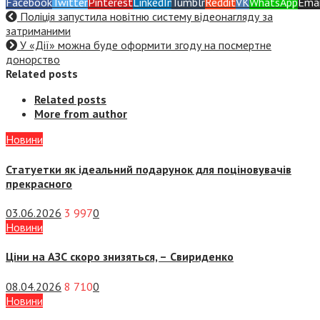
Facebook
Twitter
Pinterest
LinkedIn
Tumblr
Reddit
VK
WhatsApp
Emai
Поліція запустила новітню систему відеонагляду за
затриманими
У «Дії» можна буде оформити згоду на посмертне
донорство
Related posts
Related posts
More from author
Новини
Статуетки як ідеальний подарунок для поціновувачів
прекрасного
03.06.2026
3 997
0
Новини
Ціни на АЗС скоро знизяться, –
Свириденко
08.04.2026
8 710
0
Новини