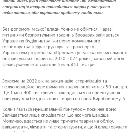
інколи чиясь рука простягає шматок їжі. Безкоштовна
стерилізація тварин проводиться щороку, але цього
недостатньо, аби вирішити проблему глоба льно.
Без допомоги міської влади точно не обійтися. Наразі
питаннями безпритульних тварин в Броварах займається
Управління будівництва, житлово-комунального
господарства, інфраструктури та транспорту.
Управлінням розроблена «Програма регулювання чисельності
безпритульних тварин на 2020-2024 роки», загальний обсяг
фінансування якої складає 3 млн. 833 тис. грн.
Зокрема на 2022 рік на вакцинацію, стерилізацію та
післяопераційне перетримання тварин виділяється 50 тис. грн.
Ще 1 млн. 400 тис. гривень закладається на проектування
притулку для бездоглядних тварин по пров. Виробничому, 5.
Коли з’явиться муніципальний притулок – поки невідомо.
Залишається лише сподіватися, що якомога швидше.
Можливо, вдасться не лише тримати тварин на обліку,
вакцинувати, лікувати та стерилізувати, а ще й влаштовувати