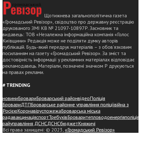
Щотижнева загальнополітична газета
«Громадський Ревізор», свідоцтво про державну реєстрацію
друкованого ЗМІ КВ № 21097-10897Р. Засновник та
видавець: ТОВ «Незалежна інформаційна компанія «Голос
Київщини» Редакція може не поділяти думку авторів
публікацій. Будь-який передрук матеріалів – з обов’язковим
посиланням на газету «Громадський Ревізор». За зміст та
достовірність інформації у рекламних матеріалах відповідає
рекламодавець. Матеріали, позначені значком Р друкуються
на правах реклами.
# TRENDING
новини
Бровари
Броварський район
відео
Поліція
Бровари
ДТП
Броварське районне управління поліції
війна з
Росією
Коронавірус
пожежа
Броварська міська
рада
вакцинація
спорт
Требухів
Броваритепловодоенергія
поліція
райуправління ДСНС
ДСНС
бюджет
Княжичі
Всі права захищені: © 2023,
«Громадський Ревізор»