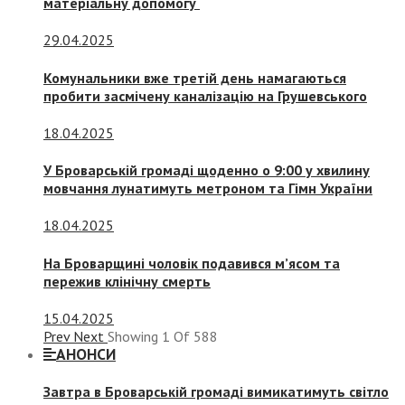
матеріальну допомогу
29.04.2025
Комунальники вже третій день намагаються
пробити засмічену каналізацію на Грушевського
18.04.2025
У Броварській громаді щоденно о 9:00 у хвилину
мовчання лунатимуть метроном та Гімн України
18.04.2025
На Броварщині чоловік подавився м’ясом та
пережив клінічну смерть
15.04.2025
Prev
Next
Showing
1
Of
588
АНОНСИ
Завтра в Броварській громаді вимикатимуть світло