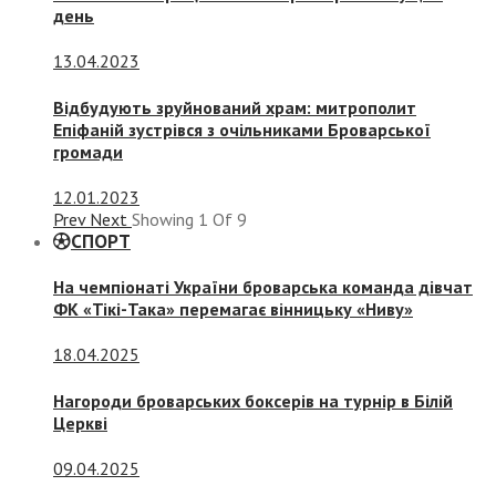
день
13.04.2023
Відбудують зруйнований храм: митрополит
Епіфаній зустрівся з очільниками Броварської
громади
12.01.2023
Prev
Next
Showing
1
Of
9
СПОРТ
На чемпіонаті України броварська команда дівчат
ФК «Тікі-Така» перемагає вінницьку «Ниву»
18.04.2025
Нагороди броварських боксерів на турнір в Білій
Церкві
09.04.2025