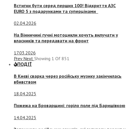
Встигни бути серед перших 100! Відкриття АЗС
EURO 5 з подарунками та суперцінами
02.04.2026
На Вінничині гучні мотоцикли хочуть вилучати у
власників та передавати на фронт
17.03.2026
Prev
Next
Showing
1
Of
851
ПОДІЇ
В Києві сварка через російську музику закінчилась
вбивством
18.04.2025
Пожежа на Броварщині: горіло поле під Баришівкою
14.04.2025