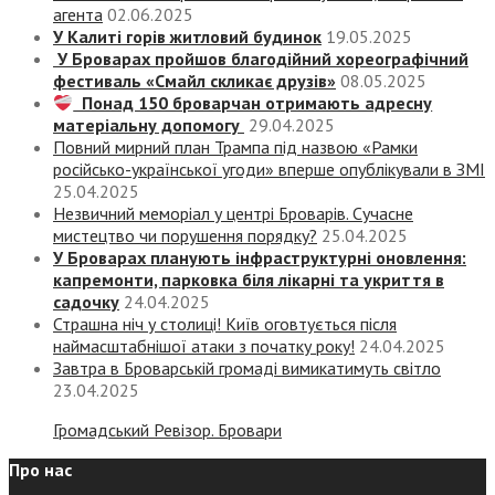
агента
02.06.2025
У Калиті горів житловий будинок
19.05.2025
У Броварах пройшов благодійний хореографічний
фестиваль «Смайл скликає друзів»
08.05.2025
Понад 150 броварчан отримають адресну
матеріальну допомогу
29.04.2025
Повний мирний план Трампа під назвою «‎Рамки
російсько-української угоди» вперше опублікували в ЗМІ
25.04.2025
Незвичний меморіал у центрі Броварів. Сучасне
мистецтво чи порушення порядку?
25.04.2025
У Броварах планують інфраструктурні оновлення:
капремонти, парковка біля лікарні та укриття в
садочку
24.04.2025
Страшна ніч у столиці! Київ оговтується після
наймасштабнішої атаки з початку року!
24.04.2025
Завтра в Броварській громаді вимикатимуть світло
23.04.2025
Громадський Ревізор. Бровари
Про нас