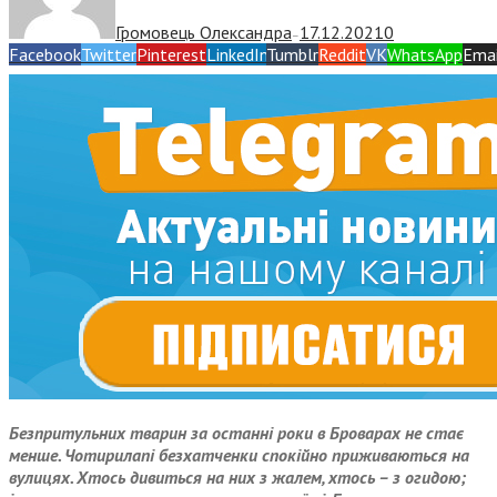
Громовець Олександра
17.12.2021
0
—
Facebook
Twitter
Pinterest
LinkedIn
Tumblr
Reddit
VK
WhatsApp
Emai
Безпритульних тварин за останні роки в Броварах не стає
менше. Чотирилапі безхатченки спокійно приживаються на
вулицях. Хтось дивиться на них з жалем, хтось – з огидою;