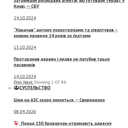
Затримали російських агентів, які готували теракт у
Києві, — СБУ
24.10.2024
“Накачав” дитину психотропами та згвалтував –
киянин проведе 14 років за ґратами
15.10.2024
Протаранив дерево і ледве не погубив трьох
пасажирів
14.10.2024
Prev
Next
Showing
1
Of
86
СУСПIЛЬСТВО
Ціни на АЗС скоро знизяться, –
Свириденко
08.04.2026
Понад 150 броварчан отримають адресну