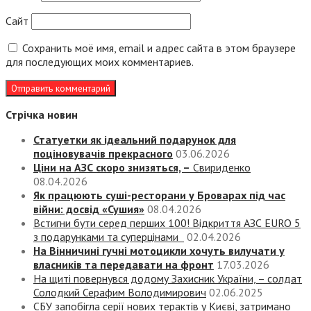
Сайт
Сохранить моё имя, email и адрес сайта в этом браузере
для последующих моих комментариев.
Стрічка новин
Статуетки як ідеальний подарунок для
поціновувачів прекрасного
03.06.2026
Ціни на АЗС скоро знизяться, –
Свириденко
08.04.2026
Як працюють суші-ресторани у Броварах під час
війни: досвід «Сушия»
08.04.2026
Встигни бути серед перших 100! Відкриття АЗС EURO 5
з подарунками та суперцінами
02.04.2026
На Вінничині гучні мотоцикли хочуть вилучати у
власників та передавати на фронт
17.03.2026
На щиті повернувся додому Захисник України, – солдат
Солодкий Серафим Володимирович
02.06.2025
СБУ запобігла серії нових терактів у Києві, затримано