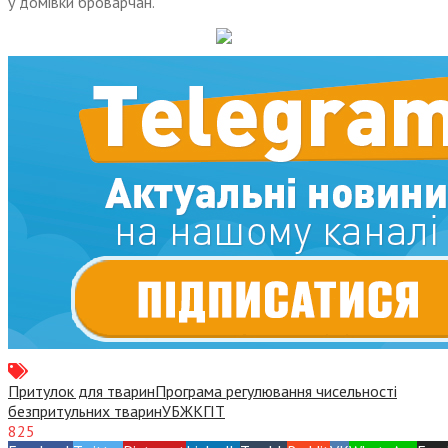
у домівки броварчан.
Притулок для тварин
Програма регулювання чисельності
безпритульних тварин
УБЖКГІТ
825