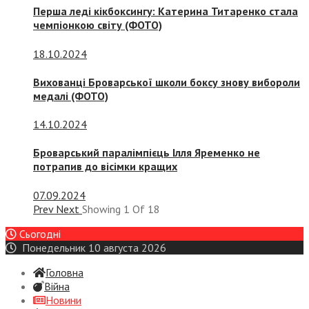
Перша леді кікбоксингу: Катерина Титаренко стала
чемпіонкою світу (ФОТО)
18.10.2024
Вихованці Броварської школи боксу знову вибороли
медалі (ФОТО)
14.10.2024
Броварський паралімпієць Ілля Яременко не
потрапив до вісімки кращих
07.09.2024
Prev
Next
Showing
1
Of
18
Сьогодні
Понедельник 10 августа 2026
Головна
Війна
Новини