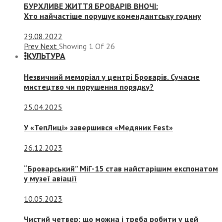
БУРХЛИВЕ ЖИТТЯ БРОВАРІВ ВНОЧІ:
Хто найчастіше порушує комендантську годину
29.08.2022
Prev
Next
Showing
1
Of
26
КУЛЬТУРА
Незвичний меморіал у центрі Броварів. Сучасне
мистецтво чи порушення порядку?
25.04.2025
У «ТепЛиці» завершився «Медяник Fest»
26.12.2023
“Броварський” МіГ-15 став найстарішим експонатом
у музеї авіації
10.05.2023
Чистий четвер: що можна і треба робити у цей