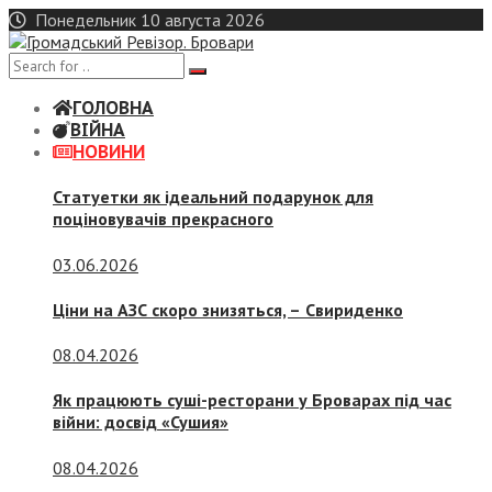
Skip
Понедельник 10 августа 2026
to
content
ГОЛОВНА
ВІЙНА
НОВИНИ
Статуетки як ідеальний подарунок для
поціновувачів прекрасного
03.06.2026
Ціни на АЗС скоро знизяться, –
Свириденко
08.04.2026
Як працюють суші-ресторани у Броварах під час
війни: досвід «Сушия»
08.04.2026