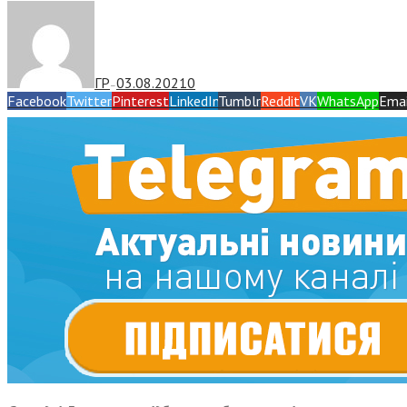
ГР
03.08.2021
0
—
Facebook
Twitter
Pinterest
LinkedIn
Tumblr
Reddit
VK
WhatsApp
Emai