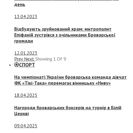
день
13.04.2023
Відбудують зруйнований храм: митрополит
Епіфаній зустрівся з очільниками Броварської
громади
12.01.2023
Prev
Next
Showing
1
Of
9
СПОРТ
На чемпіонаті України броварська команда дівчат
ФК «Тікі-Така» перемагає вінницьку «Ниву»
18.04.2025
Нагороди броварських боксерів на турнір в Білій
Церкві
09.04.2025