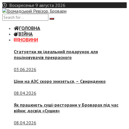
Skip
Воскресенье 9 августа 2026
to
content
ГОЛОВНА
ВІЙНА
НОВИНИ
Статуетки як ідеальний подарунок для
поціновувачів прекрасного
03.06.2026
Ціни на АЗС скоро знизяться, –
Свириденко
08.04.2026
Як працюють суші-ресторани у Броварах під час
війни: досвід «Сушия»
08.04.2026