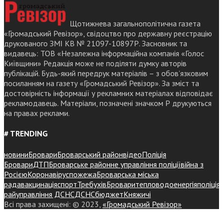
Щотижнева загальнополітична газета
«Громадський Ревізор», свідоцтво про державну реєстрацію
друкованого ЗМІ КВ № 21097-10897Р. Засновник та
видавець: ТОВ «Незалежна інформаційна компанія «Голос
Київщини» Редакція може не поділяти думку авторів
публікацій. Будь-який передрук матеріалів – з обов’язковим
посиланням на газету «Громадський Ревізор». За зміст та
достовірність інформації у рекламних матеріалах відповідає
рекламодавець. Матеріали, позначені значком Р друкуються
на правах реклами.
# TRENDING
новини
Бровари
Броварський район
відео
Поліція
Бровари
ДТП
Броварське районне управління поліції
війна з
Росією
Коронавірус
пожежа
Броварська міська
рада
вакцинація
спорт
Требухів
Броваритепловодоенергія
поліція
райуправління ДСНС
ДСНС
бюджет
Княжичі
Всі права захищені: © 2023,
«Громадський Ревізор»