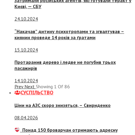
Затримали російських агентів, які готували теракт у
Києві, — СБУ
24.10.2024
“Накачав” дитину психотропами та згвалтував –
киянин проведе 14 років за ґратами
15.10.2024
Протаранив дерево і ледве не погубив трьох
пасажирів
14.10.2024
Prev
Next
Showing
1
Of
86
СУСПIЛЬСТВО
Ціни на АЗС скоро знизяться, –
Свириденко
08.04.2026
Понад 150 броварчан отримають адресну