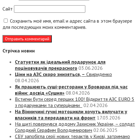
Сайт
Сохранить моё имя, email и адрес сайта в этом браузере
для последующих моих комментариев.
Стрічка новин
Статуетки як ідеальний подарунок для
поціновувачів прекрасного
03.06.2026
Ціни на АЗС скоро знизяться, –
Свириденко
08.04.2026
Як працюють суші-ресторани у Броварах під час
війни: досвід «Сушия»
08.04.2026
Встигни бути серед перших 100! Відкриття АЗС EURO 5
з подарунками та суперцінами
02.04.2026
На Вінничині гучні мотоцикли хочуть вилучати у
власників та передавати на фронт
17.03.2026
На щиті повернувся додому Захисник України, – солдат
Солодкий Серафим Володимирович
02.06.2025
СБУ запобігла серії нових терактів у Києві, затримано