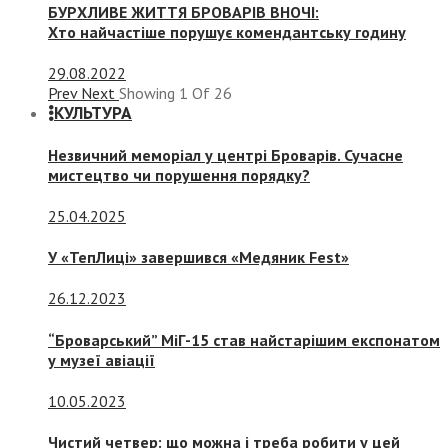
БУРХЛИВЕ ЖИТТЯ БРОВАРІВ ВНОЧІ:
Хто найчастіше порушує комендантську годину
29.08.2022
Prev
Next
Showing
1
Of
26
КУЛЬТУРА
Незвичний меморіал у центрі Броварів. Сучасне
мистецтво чи порушення порядку?
25.04.2025
У «ТепЛиці» завершився «Медяник Fest»
26.12.2023
“Броварський” МіГ-15 став найстарішим експонатом
у музеї авіації
10.05.2023
Чистий четвер: що можна і треба робити у цей