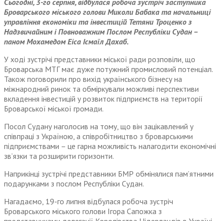
Сьогодні, 3-го серпня, відбулася робоча зустріч заступника
Броварського міського голови Миколи Бабака та начальниці
управління економіки та інвестицій Тетяни Троценко з
Надзвичайним і Повноважним Послом Республіки Судан –
паном Мохамедом Еіса Ісмаїл Дахаб.
У ході зустрічі представники міської ради розповіли, що
Броварська МТГ має дуже потужний промисловий потенціал.
Також поговорили про вихід українського бізнесу на
міжнародний ринок та обміркували можливі перспективи
вкладення інвестицій у розвиток підприємств на території
Броварської міської громади.
Посол Судану наголосив на тому, що він зацікавлений у
співпраці з Україною, а співробітництво з броварськими
підприємствами – це гарна можливість налагодити економічні
зв’язки та розширити горизонти.
Наприкінці зустрічі представники БМР обмінялися пам’ятними
подарунками з послом Республіки Судан.
Нагадаємо, 19-го липня відбулася робоча зустріч
Броварського міського голови Ігора Сапожка з