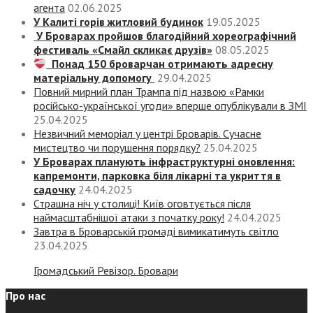
агента
02.06.2025
У Калиті горів житловий будинок
19.05.2025
У Броварах пройшов благодійний хореографічний
фестиваль «Смайл скликає друзів»
08.05.2025
Понад 150 броварчан отримають адресну
матеріальну допомогу
29.04.2025
Повний мирний план Трампа під назвою «‎Рамки
російсько-української угоди» вперше опублікували в ЗМІ
25.04.2025
Незвичний меморіал у центрі Броварів. Сучасне
мистецтво чи порушення порядку?
25.04.2025
У Броварах планують інфраструктурні оновлення:
капремонти, парковка біля лікарні та укриття в
садочку
24.04.2025
Страшна ніч у столиці! Київ оговтується після
наймасштабнішої атаки з початку року!
24.04.2025
Завтра в Броварській громаді вимикатимуть світло
23.04.2025
Громадський Ревізор. Бровари
Про нас