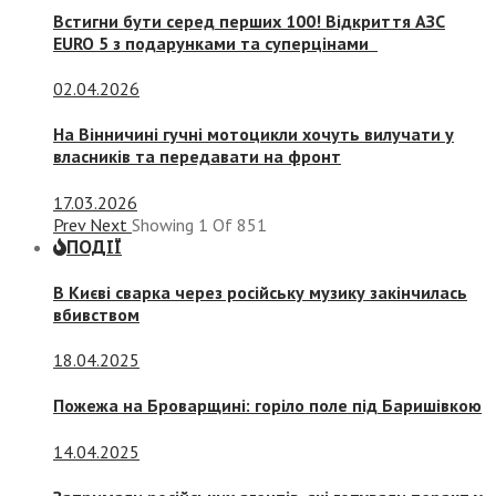
Встигни бути серед перших 100! Відкриття АЗС
EURO 5 з подарунками та суперцінами
02.04.2026
На Вінничині гучні мотоцикли хочуть вилучати у
власників та передавати на фронт
17.03.2026
Prev
Next
Showing
1
Of
851
ПОДІЇ
В Києві сварка через російську музику закінчилась
вбивством
18.04.2025
Пожежа на Броварщині: горіло поле під Баришівкою
14.04.2025