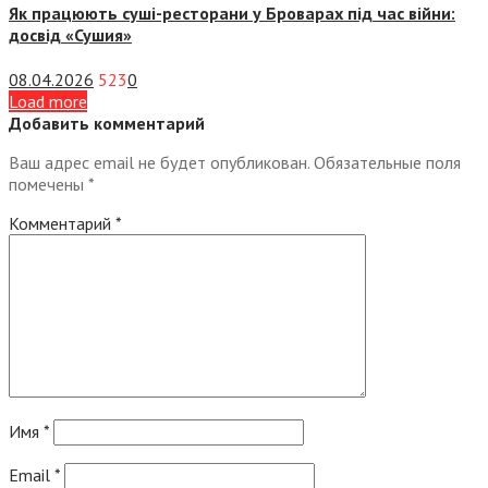
Як працюють суші-ресторани у Броварах під час війни:
досвід «Сушия»
08.04.2026
523
0
Load more
Добавить комментарий
Ваш адрес email не будет опубликован.
Обязательные поля
помечены
*
Комментарий
*
Имя
*
Email
*