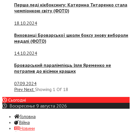
Перша леді кікбоксингу: Катерина Титаренко стала
чемпіонкою світу (ФОТО)
18.10.2024
Вихованці Броварської школи боксу знову вибороли
медалі (ФОТО)
14.10.2024
Броварський паралімпієць Ілля Яременко не
потрапив до вісімки кращих
07.09.2024
Prev
Next
Showing
1
Of
18
Сьогодні
Воскресенье 9 августа 2026
Головна
Війна
Новини