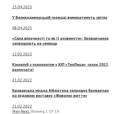
23.04.2025
У Великодимерській громаді вимикатимуть світло
08.04.2025
«Сила жіночності та як її розвинути»: броварчанок
запрошують на семінар
22.02.2022
Кіноклуб з психологом у КІП «ТепЛиця», сезон 2022
розпочато!
21.02.2022
Броварська міська бібліотека запрошує броварчан
на художню виставку «Живопис життя»
21.02.2022
Prev
Next
Showing
1
Of
19