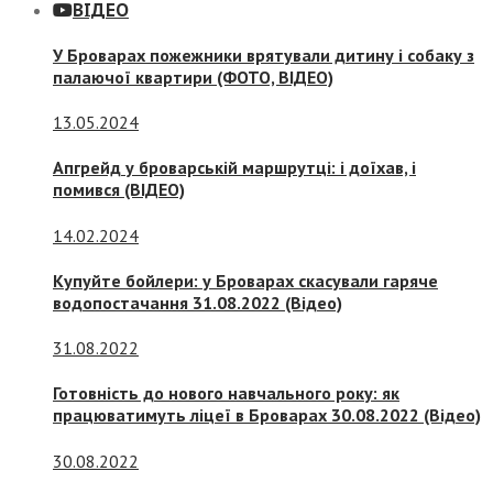
ВІДЕО
У Броварах пожежники врятували дитину і собаку з
палаючої квартири (ФОТО, ВІДЕО)
13.05.2024
Апгрейд у броварській маршрутці: і доїхав, і
помився (ВІДЕО)
14.02.2024
Купуйте бойлери: у Броварах скасували гаряче
водопостачання 31.08.2022 (Відео)
31.08.2022
Готовність до нового навчального року: як
працюватимуть ліцеї в Броварах 30.08.2022 (Відео)
30.08.2022