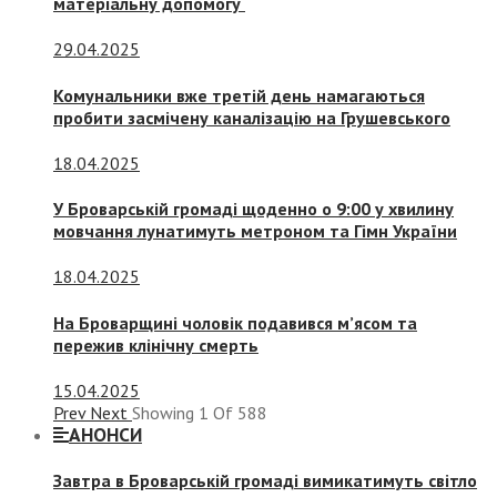
матеріальну допомогу
29.04.2025
Комунальники вже третій день намагаються
пробити засмічену каналізацію на Грушевського
18.04.2025
У Броварській громаді щоденно о 9:00 у хвилину
мовчання лунатимуть метроном та Гімн України
18.04.2025
На Броварщині чоловік подавився м’ясом та
пережив клінічну смерть
15.04.2025
Prev
Next
Showing
1
Of
588
АНОНСИ
Завтра в Броварській громаді вимикатимуть світло