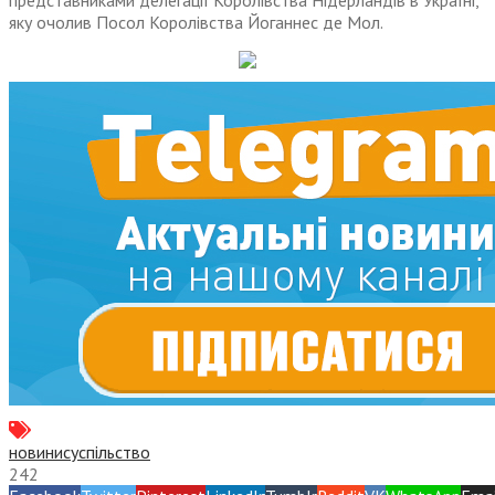
представниками делегації Королівства Нідерландів в Україні,
яку очолив Посол Королівства Йоганнес де Мол.
новини
суспільство
242