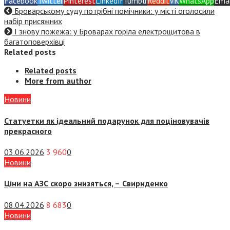
Facebook
Twitter
Pinterest
LinkedIn
Tumblr
Reddit
VK
WhatsApp
Emai
Броварському суду потрібні помічники: у місті оголосили
набір присяжних
І знову пожежа: у Броварах горіла електрощитова в
багатоповерхівці
Related posts
Related posts
More from author
Новини
Статуетки як ідеальний подарунок для поціновувачів
прекрасного
03.06.2026
3 960
0
Новини
Ціни на АЗС скоро знизяться, –
Свириденко
08.04.2026
8 683
0
Новини