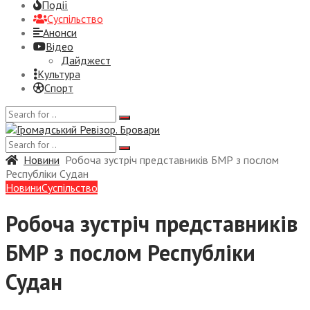
Події
Суспiльство
Анонси
Відео
Дайджест
Культура
Спорт
Новини
Робоча зустріч представників БМР з послом
Республіки Судан
Новини
Суспiльство
Робоча зустріч представників
БМР з послом Республіки
Судан