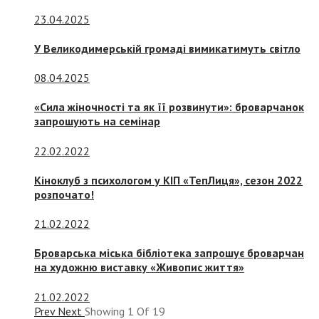
23.04.2025
У Великодимерській громаді вимикатимуть світло
08.04.2025
«Сила жіночності та як її розвинути»: броварчанок
запрошують на семінар
22.02.2022
Кіноклуб з психологом у КІП «ТепЛиця», сезон 2022
розпочато!
21.02.2022
Броварська міська бібліотека запрошує броварчан
на художню виставку «Живопис життя»
21.02.2022
Prev
Next
Showing
1
Of
19