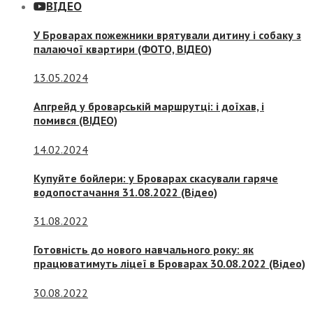
ВІДЕО
У Броварах пожежники врятували дитину і собаку з
палаючої квартири (ФОТО, ВІДЕО)
13.05.2024
Апгрейд у броварській маршрутці: і доїхав, і
помився (ВІДЕО)
14.02.2024
Купуйте бойлери: у Броварах скасували гаряче
водопостачання 31.08.2022 (Відео)
31.08.2022
Готовність до нового навчального року: як
працюватимуть ліцеї в Броварах 30.08.2022 (Відео)
30.08.2022