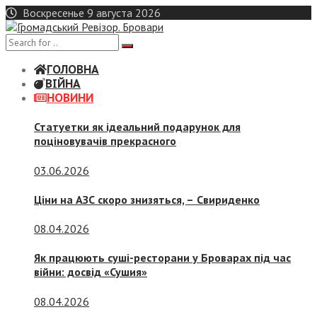
Skip
Воскресенье 9 августа 2026
to
content
ГОЛОВНА
ВІЙНА
НОВИНИ
Статуетки як ідеальний подарунок для
поціновувачів прекрасного
03.06.2026
Ціни на АЗС скоро знизяться, –
Свириденко
08.04.2026
Як працюють суші-ресторани у Броварах під час
війни: досвід «Сушия»
08.04.2026