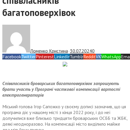
співвласників
багатоповерхівок
Ломенко Кристина
30.07.2024
0
—
Facebook
Twitter
Pinterest
LinkedIn
Tumblr
Reddit
VK
WhatsApp
Emai
Співвласників броварських багатоповерхівок запрошують
брати участь у Програмі часткової компенсації вартості
електрогенераторів
Міський голова Ігор Сапожко у своєму дописі зазначив, що ця
програма діє у нашому місті з кінця 2022 року, і до неї
долучилися вже близько тридцяти броварських ОСББ та ЖБК,
деякі неодноразово. На компенсації місто виділило майже
два мільйони гривень.