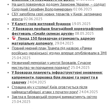
На щиті повернувся додому Захисник України, – солдат
Солодкий Серафим Володимирович
02.06.2025
СБУ запобігла серії нових терактів у Києві, затримано
агента
02.06.2025
У Калиті горів житловий будинок
19.05.2025
У Броварах пройшов благодійний хореографічний
фестиваль «Смайл скликає друзів»
08.05.2025
Понад 150 броварчан отримають адресну
матеріальну допомогу
29.04.2025
Повний мирний план Трампа під назвою «‎Рамки
російсько-української угоди» вперше опублікували в ЗМІ
25.04.2025
Незвичний меморіал у центрі Броварів. Сучасне
мистецтво чи порушення порядку?
25.04.2025
У Броварах планують інфраструктурні оновлення:
капремонти, парковка біля лікарні та укриття в
садочку
24.04.2025
Страшна ніч у столиці! Київ оговтується після
наймасштабнішої атаки з початку року!
24.04.2025
Завтра в Броварській громаді вимикатимуть світло
23.04.2025