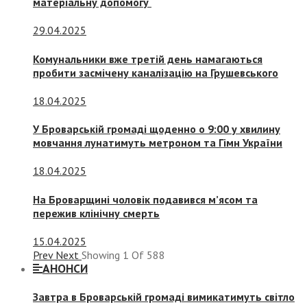
матеріальну допомогу
29.04.2025
Комунальники вже третій день намагаються
пробити засмічену каналізацію на Грушевського
18.04.2025
У Броварській громаді щоденно о 9:00 у хвилину
мовчання лунатимуть метроном та Гімн України
18.04.2025
На Броварщині чоловік подавився м’ясом та
пережив клінічну смерть
15.04.2025
Prev
Next
Showing
1
Of
588
АНОНСИ
Завтра в Броварській громаді вимикатимуть світло