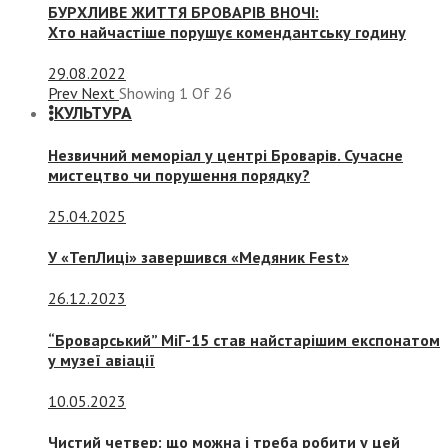
БУРХЛИВЕ ЖИТТЯ БРОВАРІВ ВНОЧІ:
Хто найчастіше порушує комендантську годину
29.08.2022
Prev
Next
Showing
1
Of
26
КУЛЬТУРА
Незвичний меморіал у центрі Броварів. Сучасне
мистецтво чи порушення порядку?
25.04.2025
У «ТепЛиці» завершився «Медяник Fest»
26.12.2023
“Броварський” МіГ-15 став найстарішим експонатом
у музеї авіації
10.05.2023
Чистий четвер: що можна і треба робити у цей