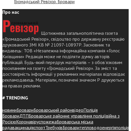
Громадський Ревізор. Бровари
Про нас
Щотижнева загальнополітична газета
«Громадський Ревізор», свідоцтво про державну реєстрацію
друкованого ЗМІ КВ № 21097-10897Р. Засновник та
видавець: ТОВ «Незалежна інформаційна компанія «Голос
Київщини» Редакція може не поділяти думку авторів
публікацій. Будь-який передрук матеріалів – з обов’язковим
посиланням на газету «Громадський Ревізор». За зміст та
достовірність інформації у рекламних матеріалах відповідає
рекламодавець. Матеріали, позначені значком Р друкуються
на правах реклами.
# TRENDING
новини
Бровари
Броварський район
відео
Поліція
Бровари
ДТП
Броварське районне управління поліції
війна з
Росією
Коронавірус
пожежа
Броварська міська
рада
вакцинація
спорт
Требухів
Броваритепловодоенергія
поліція