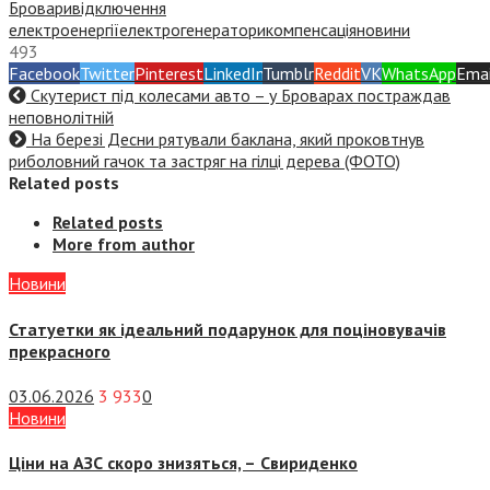
Бровари
відключення
електроенергії
електрогенератори
компенсація
новини
493
Facebook
Twitter
Pinterest
LinkedIn
Tumblr
Reddit
VK
WhatsApp
Emai
Скутерист під колесами авто – у Броварах постраждав
неповнолітній
На березі Десни рятували баклана, який проковтнув
риболовний гачок та застряг на гілці дерева (ФОТО)
Related posts
Related posts
More from author
Новини
Статуетки як ідеальний подарунок для поціновувачів
прекрасного
03.06.2026
3 933
0
Новини
Ціни на АЗС скоро знизяться, –
Свириденко