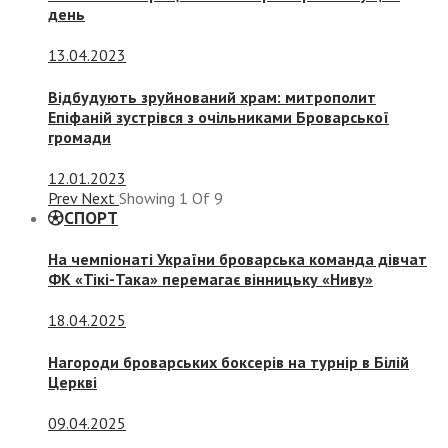
день
13.04.2023
Відбудують зруйнований храм: митрополит
Епіфаній зустрівся з очільниками Броварської
громади
12.01.2023
Prev
Next
Showing
1
Of
9
СПОРТ
На чемпіонаті України броварська команда дівчат
ФК «Тікі-Така» перемагає вінницьку «Ниву»
18.04.2025
Нагороди броварських боксерів на турнір в Білій
Церкві
09.04.2025