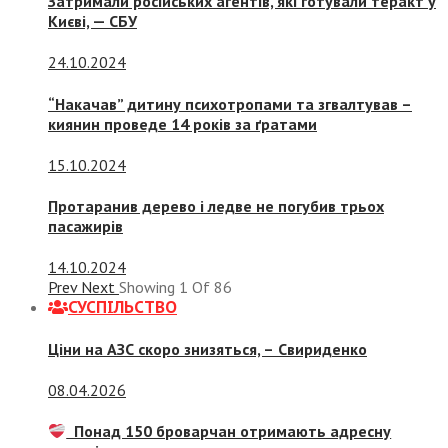
Затримали російських агентів, які готували теракт у
Києві, — СБУ
24.10.2024
“Накачав” дитину психотропами та згвалтував –
киянин проведе 14 років за ґратами
15.10.2024
Протаранив дерево і ледве не погубив трьох
пасажирів
14.10.2024
Prev
Next
Showing
1
Of
86
СУСПIЛЬСТВО
Ціни на АЗС скоро знизяться, –
Свириденко
08.04.2026
Понад 150 броварчан отримають адресну