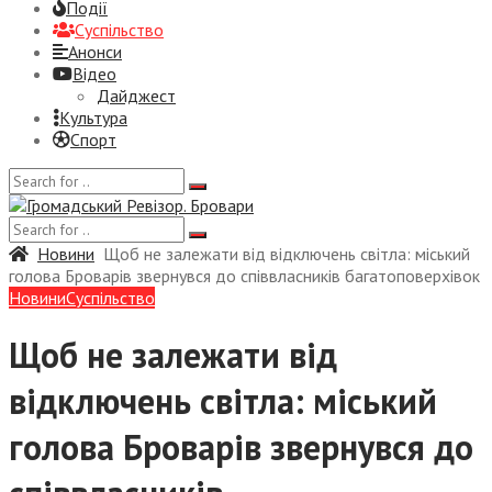
Події
Суспiльство
Анонси
Відео
Дайджест
Культура
Спорт
Новини
Щоб не залежати від відключень світла: міський
голова Броварів звернувся до співвласників багатоповерхівок
Новини
Суспiльство
Щоб не залежати від
відключень світла: міський
голова Броварів звернувся до