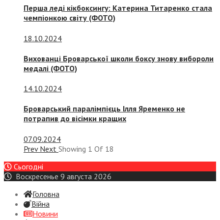
Перша леді кікбоксингу: Катерина Титаренко стала
чемпіонкою світу (ФОТО)
18.10.2024
Вихованці Броварської школи боксу знову вибороли
медалі (ФОТО)
14.10.2024
Броварський паралімпієць Ілля Яременко не
потрапив до вісімки кращих
07.09.2024
Prev
Next
Showing
1
Of
18
Сьогодні
Воскресенье 9 августа 2026
Головна
Війна
Новини