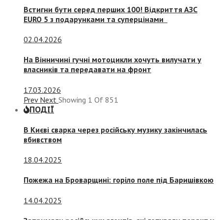
Встигни бути серед перших 100! Відкриття АЗС
EURO 5 з подарунками та суперцінами
02.04.2026
На Вінничині гучні мотоцикли хочуть вилучати у
власників та передавати на фронт
17.03.2026
Prev
Next
Showing
1
Of
851
ПОДІЇ
В Києві сварка через російську музику закінчилась
вбивством
18.04.2025
Пожежа на Броварщині: горіло поле під Баришівкою
14.04.2025