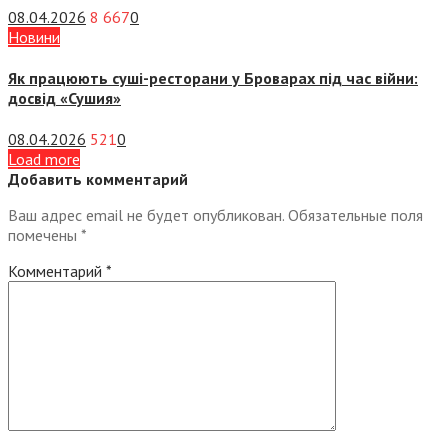
08.04.2026
8 667
0
Новини
Як працюють суші-ресторани у Броварах під час війни:
досвід «Сушия»
08.04.2026
521
0
Load more
Добавить комментарий
Ваш адрес email не будет опубликован.
Обязательные поля
помечены
*
Комментарий
*