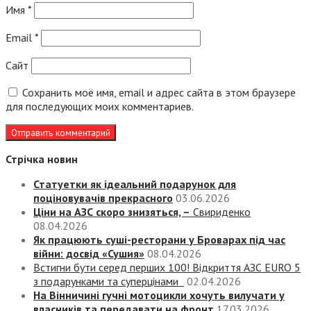
Имя
*
Email
*
Сайт
Сохранить моё имя, email и адрес сайта в этом браузере
для последующих моих комментариев.
Стрічка новин
Статуетки як ідеальний подарунок для
поціновувачів прекрасного
03.06.2026
Ціни на АЗС скоро знизяться, –
Свириденко
08.04.2026
Як працюють суші-ресторани у Броварах під час
війни: досвід «Сушия»
08.04.2026
Встигни бути серед перших 100! Відкриття АЗС EURO 5
з подарунками та суперцінами
02.04.2026
На Вінничині гучні мотоцикли хочуть вилучати у
власників та передавати на фронт
17.03.2026