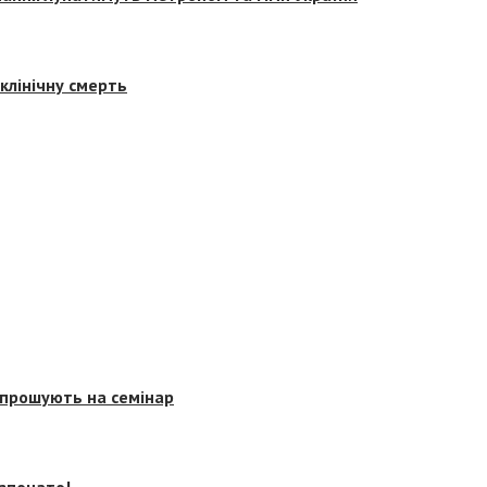
клінічну смерть
запрошують на семінар
озпочато!