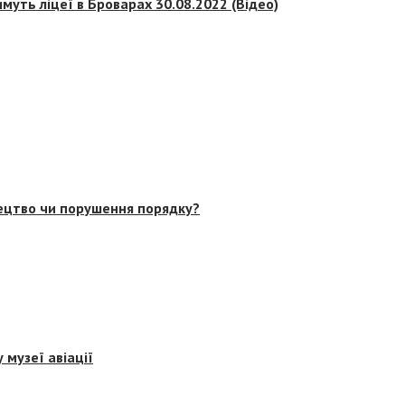
муть ліцеї в Броварах 30.08.2022 (Відео)
тецтво чи порушення порядку?
 музеї авіації