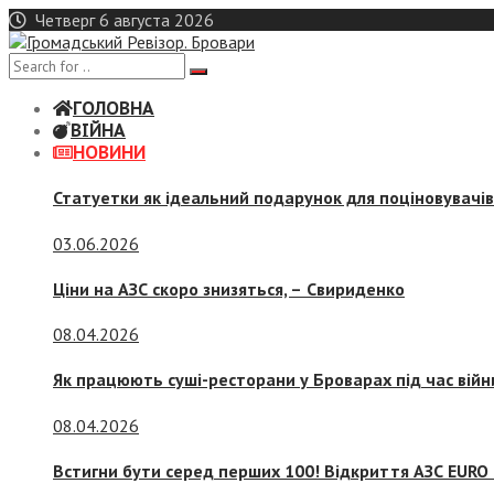
Skip
Четверг 6 августа 2026
to
content
ГОЛОВНА
ВІЙНА
НОВИНИ
Статуетки як ідеальний подарунок для поціновувачі
03.06.2026
Ціни на АЗС скоро знизяться, –
Свириденко
08.04.2026
Як працюють суші-ресторани у Броварах під час війн
08.04.2026
Встигни бути серед перших 100! Відкриття АЗС EURO