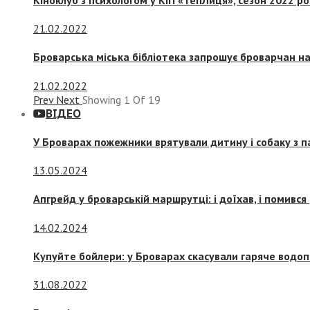
21.02.2022
Броварська міська бібліотека запрошує броварчан 
21.02.2022
Prev
Next
Showing
1
Of
19
ВІДЕО
У Броварах пожежники врятували дитину і собаку з 
13.05.2024
Апгрейд у броварській маршрутці: і доїхав, і помився
14.02.2024
Купуйте бойлери: у Броварах скасували гаряче водоп
31.08.2022