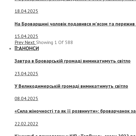
18.04.2025
На Броварщині чоловік подавився м’ясом та пережив 
15.04.2025
Prev
Next
Showing
1
Of
588
АНОНСИ
Завтра в Броварській громаді вимикатимуть світло
23.04.2025
У Великодимерській громаді вимикатимуть світло
08.04.2025
«Сила жіночності та як її розвинути»: броварчанок 
22.02.2022
Кіноклуб з психологом у КІП «ТепЛиця», сезон 2022 р