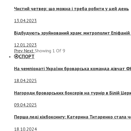
Чистий четвер: що можна і треба робити у цей день
13.04.2023
Відбудують зруйнований храм: митрополит Епіфаній 
12.01.2023
Prev
Next
Showing
1
Of
9
СПОРТ
На чемпіонаті України броварська команда дівчат ФК
18.04.2025
Нагороди броварських боксерів на турнір в Білій Церк
09.04.2025
Перша леді кікбоксингу: Катерина Титаренко стала ч
18.10.2024