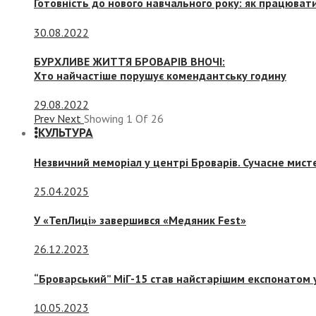
Готовність до нового навчального року: як працювати
30.08.2022
БУРХЛИВЕ ЖИТТЯ БРОВАРІВ ВНОЧІ:
Хто найчастіше порушує комендантську годину
29.08.2022
Prev
Next
Showing
1
Of
26
КУЛЬТУРА
Незвичний меморіал у центрі Броварів. Сучасне мис
25.04.2025
У «ТепЛиці» завершився «Медяник Fest»
26.12.2023
“Броварський” МіГ-15 став найстарішим експонатом у
10.05.2023