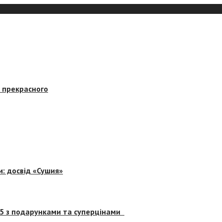
в прекрасного
и: досвід «Сушия»
 5 з подарунками та суперцінами