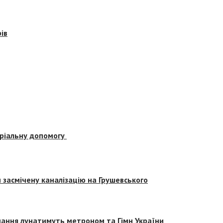
ів
еріальну допомогу
засмічену каналізацію на Грушевського
вчання лунатимуть метроном та Гімн України