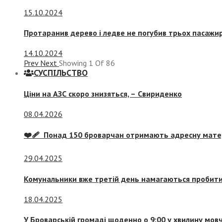
15.10.2024
Протаранив дерево і ледве не погубив трьох пасажир
14.10.2024
Prev
Next
Showing
1
Of
86
СУСПIЛЬСТВО
Ціни на АЗС скоро знизяться, –
Свириденко
08.04.2026
❤️‍🩹 Понад 150 броварчан отримають адресну мат
29.04.2025
Комунальники вже третій день намагаються пробити 
18.04.2025
У Броварській громаді щоденно о 9:00 у хвилину мо