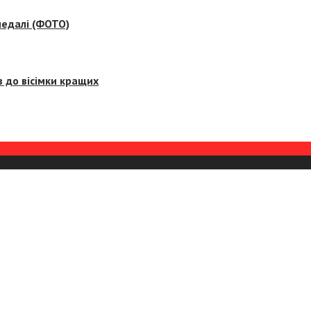
медалі (ФОТО)
 до вісімки кращих