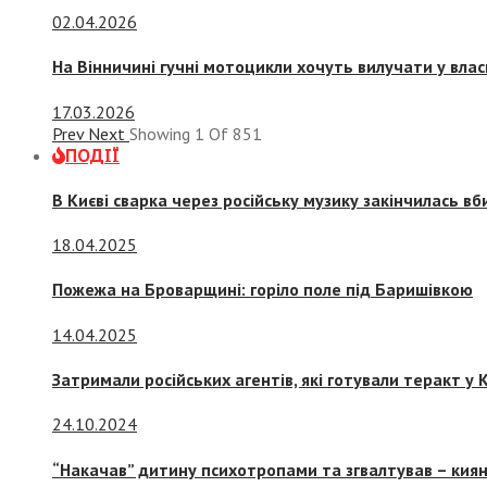
02.04.2026
На Вінничині гучні мотоцикли хочуть вилучати у вла
17.03.2026
Prev
Next
Showing
1
Of
851
ПОДІЇ
В Києві сварка через російську музику закінчилась в
18.04.2025
Пожежа на Броварщині: горіло поле під Баришівкою
14.04.2025
Затримали російських агентів, які готували теракт у К
24.10.2024
“Накачав” дитину психотропами та згвалтував – киян