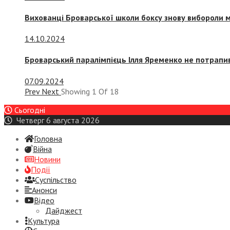
Вихованці Броварської школи боксу знову вибороли 
14.10.2024
Броварський паралімпієць Ілля Яременко не потрапив
07.09.2024
Prev
Next
Showing
1
Of
18
Сьогодні
Четверг 6 августа 2026
Головна
Війна
Новини
Події
Суспiльство
Анонси
Відео
Дайджест
Культура