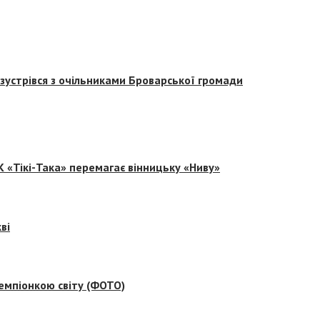
зустрівся з очільниками Броварської громади
 «Тікі-Така» перемагає вінницьку «Ниву»
ві
емпіонкою світу (ФОТО)