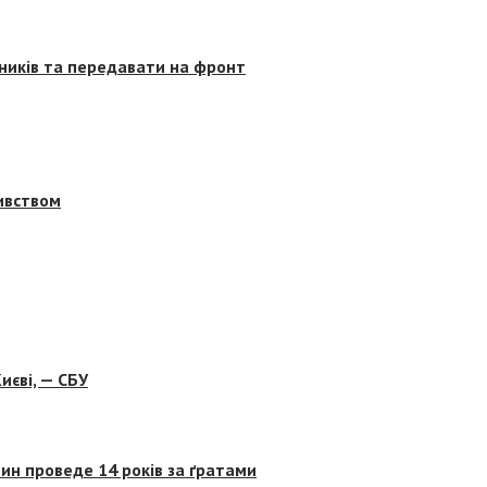
сників та передавати на фронт
бивством
иєві, — СБУ
ин проведе 14 років за ґратами