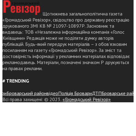
Щотижнева загальнополітична газета
«Громадський Ревізор», свідоцтво про державну реєстрацію
друкованого ЗМІ КВ № 21097-10897Р. Засновник та
видавець: ТОВ «Незалежна інформаційна компанія «Голос
Київщини» Редакція може не поділяти думку авторів
публікацій. Будь-який передрук матеріалів – з обов’язковим
посиланням на газету «Громадський Ревізор». За зміст та
достовірність інформації у рекламних матеріалах відповідає
рекламодавець. Матеріали, позначені значком Р друкуються
на правах реклами.
# TRENDING
Броварський район
відео
Поліція Бровари
ДТП
Броварське районне 
Всі права захищені: © 2023,
«Громадський Ревізор»