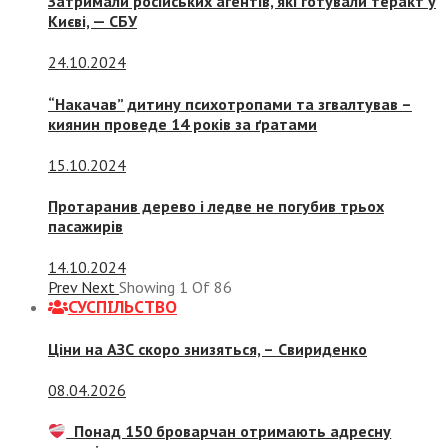
Затримали російських агентів, які готували теракт у
Києві, — СБУ
24.10.2024
“Накачав” дитину психотропами та згвалтував –
киянин проведе 14 років за ґратами
15.10.2024
Протаранив дерево і ледве не погубив трьох
пасажирів
14.10.2024
Prev
Next
Showing
1
Of
86
СУСПIЛЬСТВО
Ціни на АЗС скоро знизяться, –
Свириденко
08.04.2026
Понад 150 броварчан отримають адресну