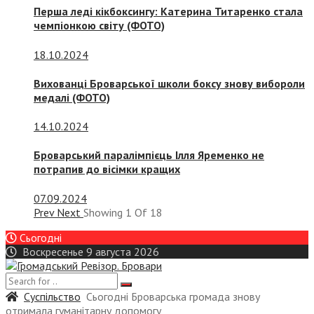
Перша леді кікбоксингу: Катерина Титаренко стала
чемпіонкою світу (ФОТО)
18.10.2024
Вихованці Броварської школи боксу знову вибороли
медалі (ФОТО)
14.10.2024
Броварський паралімпієць Ілля Яременко не
потрапив до вісімки кращих
07.09.2024
Prev
Next
Showing
1
Of
18
Сьогодні
Воскресенье 9 августа 2026
Суспiльство
Сьогодні Броварська громада знову
отримала гуманітарну допомогу