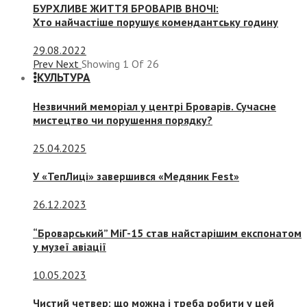
БУРХЛИВЕ ЖИТТЯ БРОВАРІВ ВНОЧІ:
Хто найчастіше порушує комендантську годину
29.08.2022
Prev
Next
Showing
1
Of
26
КУЛЬТУРА
Незвичний меморіал у центрі Броварів. Сучасне
мистецтво чи порушення порядку?
25.04.2025
У «ТепЛиці» завершився «Медяник Fest»
26.12.2023
“Броварський” МіГ-15 став найстарішим експонатом
у музеї авіації
10.05.2023
Чистий четвер: що можна і треба робити у цей