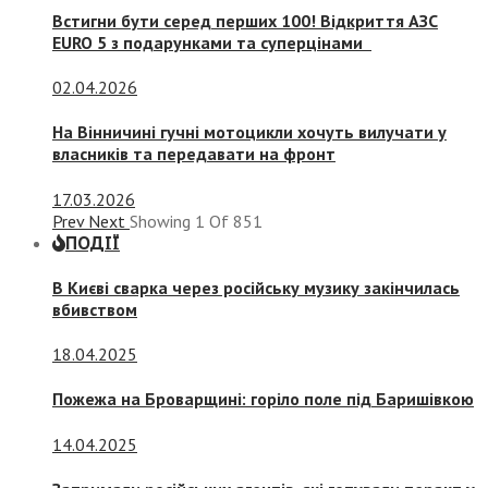
Встигни бути серед перших 100! Відкриття АЗС
EURO 5 з подарунками та суперцінами
02.04.2026
На Вінничині гучні мотоцикли хочуть вилучати у
власників та передавати на фронт
17.03.2026
Prev
Next
Showing
1
Of
851
ПОДІЇ
В Києві сварка через російську музику закінчилась
вбивством
18.04.2025
Пожежа на Броварщині: горіло поле під Баришівкою
14.04.2025