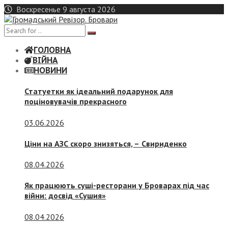
Skip
Воскресенье 9 августа 2026
to
content
ГОЛОВНА
ВІЙНА
НОВИНИ
Статуетки як ідеальний подарунок для
поціновувачів прекрасного
03.06.2026
Ціни на АЗС скоро знизяться, –
Свириденко
08.04.2026
Як працюють суші-ресторани у Броварах під час
війни: досвід «Сушия»
08.04.2026