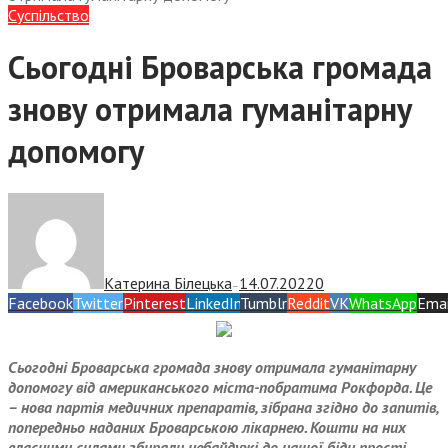
Суспiльство
Сьогодні Броварська громада
знову отримала гуманітарну
допомогу
Катерина Білецька
14.07.2022
0
—
Facebook
Twitter
Pinterest
LinkedIn
Tumblr
Reddit
VK
WhatsApp
Emai
Сьогодні Броварська громада знову отримала гуманітарну
допомогу від американського міста-побратима Рокфорда. Це
– нова партія медичних препаратів, зібрана згідно до запитів,
попередньо наданих Броварською лікарнею. Кошти на них
власними силами збирали небайдужі до нашої біди прості