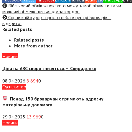
Військовий облік жінок: кого можуть мобілізувати та чи
можливі обмеження виїзду за кордон
Справжній курорт просто неба в центрі Броварів –
відкрито!
Related posts
Related posts
More from author
Новини
Ціни на АЗС скоро знизяться, –
Свириденко
08.04.2026
8 694
0
Суспiльство
Понад 150 броварчан отримають адресну
матеріальну допомогу
29.04.2025
13 969
0
Новини