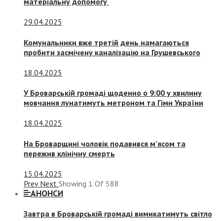
матеріальну допомогу
29.04.2025
Комунальники вже третій день намагаються
пробити засмічену каналізацію на Грушевського
18.04.2025
У Броварській громаді щоденно о 9:00 у хвилину
мовчання лунатимуть метроном та Гімн України
18.04.2025
На Броварщині чоловік подавився м’ясом та
пережив клінічну смерть
15.04.2025
Prev
Next
Showing
1
Of
588
АНОНСИ
Завтра в Броварській громаді вимикатимуть світло