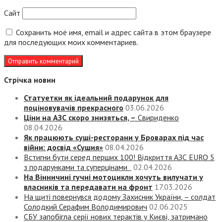
Сайт
Сохранить моё имя, email и адрес сайта в этом браузере
для последующих моих комментариев.
Стрічка новин
Статуетки як ідеальний подарунок для
поціновувачів прекрасного
03.06.2026
Ціни на АЗС скоро знизяться, –
Свириденко
08.04.2026
Як працюють суші-ресторани у Броварах під час
війни: досвід «Сушия»
08.04.2026
Встигни бути серед перших 100! Відкриття АЗС EURO 5
з подарунками та суперцінами
02.04.2026
На Вінничині гучні мотоцикли хочуть вилучати у
власників та передавати на фронт
17.03.2026
На щиті повернувся додому Захисник України, – солдат
Солодкий Серафим Володимирович
02.06.2025
СБУ запобігла серії нових терактів у Києві, затримано