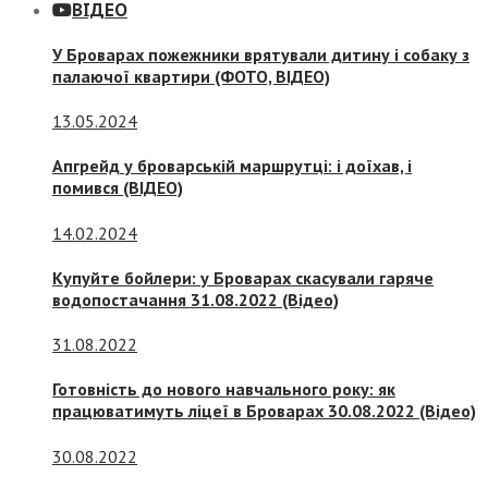
ВІДЕО
У Броварах пожежники врятували дитину і собаку з
палаючої квартири (ФОТО, ВІДЕО)
13.05.2024
Апгрейд у броварській маршрутці: і доїхав, і
помився (ВІДЕО)
14.02.2024
Купуйте бойлери: у Броварах скасували гаряче
водопостачання 31.08.2022 (Відео)
31.08.2022
Готовність до нового навчального року: як
працюватимуть ліцеї в Броварах 30.08.2022 (Відео)
30.08.2022