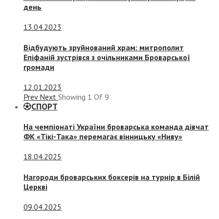
день
13.04.2023
Відбудують зруйнований храм: митрополит
Епіфаній зустрівся з очільниками Броварської
громади
12.01.2023
Prev
Next
Showing
1
Of
9
СПОРТ
На чемпіонаті України броварська команда дівчат
ФК «Тікі-Така» перемагає вінницьку «Ниву»
18.04.2025
Нагороди броварських боксерів на турнір в Білій
Церкві
09.04.2025