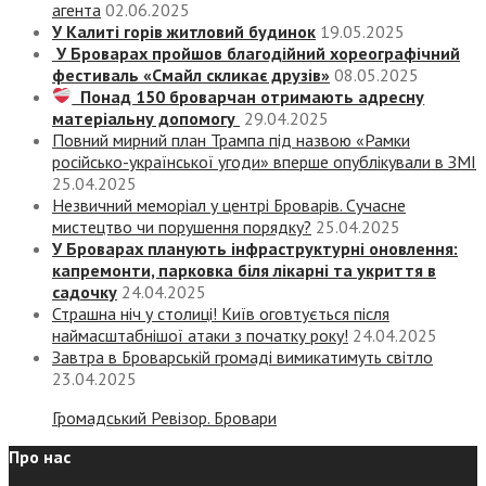
агента
02.06.2025
У Калиті горів житловий будинок
19.05.2025
У Броварах пройшов благодійний хореографічний
фестиваль «Смайл скликає друзів»
08.05.2025
Понад 150 броварчан отримають адресну
матеріальну допомогу
29.04.2025
Повний мирний план Трампа під назвою «‎Рамки
російсько-української угоди» вперше опублікували в ЗМІ
25.04.2025
Незвичний меморіал у центрі Броварів. Сучасне
мистецтво чи порушення порядку?
25.04.2025
У Броварах планують інфраструктурні оновлення:
капремонти, парковка біля лікарні та укриття в
садочку
24.04.2025
Страшна ніч у столиці! Київ оговтується після
наймасштабнішої атаки з початку року!
24.04.2025
Завтра в Броварській громаді вимикатимуть світло
23.04.2025
Громадський Ревізор. Бровари
Про нас