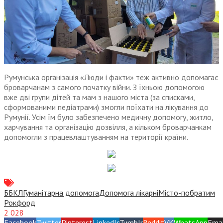
Румунська організація «Люди і факти» теж активно допомагає
броварчанам з самого початку війни. З їхньою допомогою
вже дві групи дітей та мам з нашого міста (за списками,
сформованими педіатрами) змогли поїхати на лікування до
Румунії. Усім їм було забезпечено медичну допомогу, житло,
харчування та організацію дозвілля, а кільком броварчанкам
допомогли з працевлаштуванням на території країни.
ББКЛ
Гуманітарна допомога
Допомога лікарні
Місто-побратим
Рокфорд
2 028
Facebook
Twitter
Pinterest
LinkedIn
Tumblr
Reddit
VK
WhatsApp
Emai