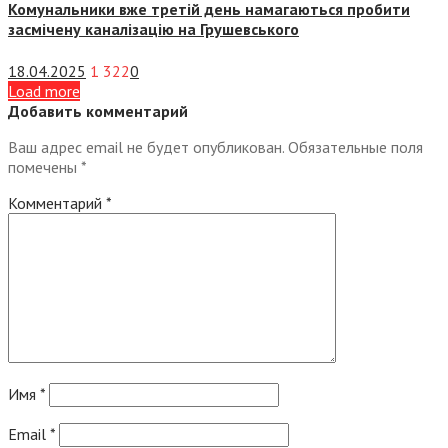
Комунальники вже третій день намагаються пробити
засмічену каналізацію на Грушевського
18.04.2025
1 322
0
Load more
Добавить комментарий
Ваш адрес email не будет опубликован.
Обязательные поля
помечены
*
Комментарий
*
Имя
*
Email
*