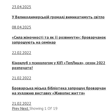
23.04.2025
У Великодимерській громаді вимикатимуть світло
08.04.2025
«Сила жіночності та як її розвинути»: броварчанок
запрошують на семінар
22.02.2022
Кіноклуб з психологом у КІП «ТепЛиця», сезон 2022
розпочато!
21.02.2022
Броварська міська бібліотека запрошує броварчан
на художню виставку «Живопис життя»
21.02.2022
Prev
Next
Showing
1
Of
19