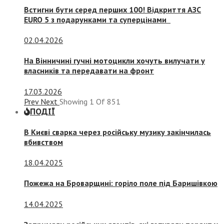
Встигни бути серед перших 100! Відкриття АЗС
EURO 5 з подарунками та суперцінами
02.04.2026
На Вінничині гучні мотоцикли хочуть вилучати у
власників та передавати на фронт
17.03.2026
Prev
Next
Showing
1
Of
851
ПОДІЇ
В Києві сварка через російську музику закінчилась
вбивством
18.04.2025
Пожежа на Броварщині: горіло поле під Баришівкою
14.04.2025