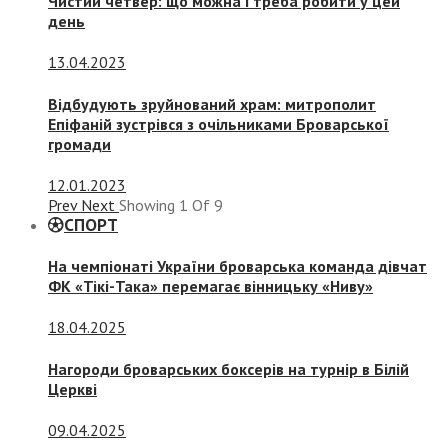
Чистий четвер: що можна і треба робити у цей
день
13.04.2023
Відбудують зруйнований храм: митрополит
Епіфаній зустрівся з очільниками Броварської
громади
12.01.2023
Prev
Next
Showing
1
Of
9
СПОРТ
На чемпіонаті України броварська команда дівчат
ФК «Тікі-Така» перемагає вінницьку «Ниву»
18.04.2025
Нагороди броварських боксерів на турнір в Білій
Церкві
09.04.2025