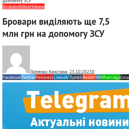
допомогу ЗСУ
Бровари
Війна
Новини
Бровари виділяють ще 7,5
млн грн на допомогу ЗСУ
Ломенко Кристина
25.10.2023
0
—
Facebook
Twitter
Pinterest
LinkedIn
Tumblr
Reddit
VK
WhatsApp
Emai