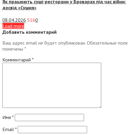
Як працюють суші-ресторани у Броварах під час війни:
досвід «Сушия»
08.04.2026
516
0
Load more
Добавить комментарий
Ваш адрес email не будет опубликован.
Обязательные поля
помечены
*
Комментарий
*
Имя
*
Email
*