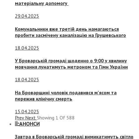
матеріальну допомогу
29.04.2025
Комунальники вже третій день намагаються
пробити засмічену каналізацію на Грушевського
18.04.2025
У Броварській громаді щоденно о 9:00 у хвилину
мовчання лунатимуть метроном та Гімн України
18.04.2025
На Броварщині чоловік подавився м’ясом та
пережив клінічну смерть
15.04.2025
Prev
Next
Showing
1
Of
588
АНОНСИ
Завтра в Броварській громаді вимикатимуть світло