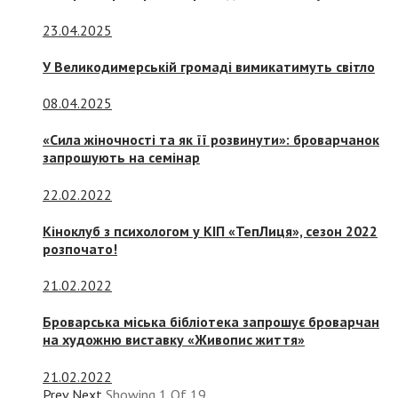
23.04.2025
У Великодимерській громаді вимикатимуть світло
08.04.2025
«Сила жіночності та як її розвинути»: броварчанок
запрошують на семінар
22.02.2022
Кіноклуб з психологом у КІП «ТепЛиця», сезон 2022
розпочато!
21.02.2022
Броварська міська бібліотека запрошує броварчан
на художню виставку «Живопис життя»
21.02.2022
Prev
Next
Showing
1
Of
19