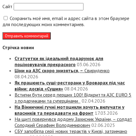
Сайт
Сохранить моё имя, email и адрес сайта в этом браузере
для последующих моих комментариев.
Стрічка новин
Статуетки як ідеальний подарунок для
поціновувачів прекрасного
03.06.2026
Ціни на АЗС скоро знизяться, –
Свириденко
08.04.2026
Як працюють суші-ресторани у Броварах під час
війни: досвід «Сушия»
08.04.2026
Встигни бути серед перших 100! Відкриття АЗС EURO 5
з подарунками та суперцінами
02.04.2026
На Вінничині гучні мотоцикли хочуть вилучати у
власників та передавати на фронт
17.03.2026
На щиті повернувся додому Захисник України, – солдат
Солодкий Серафим Володимирович
02.06.2025
СБУ запобігла серії нових терактів у Києві, затримано