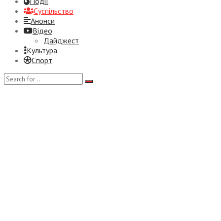
Події
Суспiльство
Анонси
Відео
Дайджест
Культура
Спорт