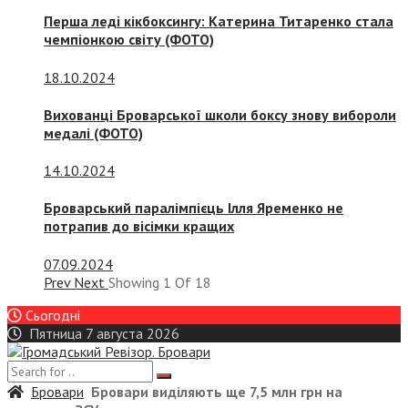
Перша леді кікбоксингу: Катерина Титаренко стала
чемпіонкою світу (ФОТО)
18.10.2024
Вихованці Броварської школи боксу знову вибороли
медалі (ФОТО)
14.10.2024
Броварський паралімпієць Ілля Яременко не
потрапив до вісімки кращих
07.09.2024
Prev
Next
Showing
1
Of
18
Сьогодні
Пятница 7 августа 2026
Бровари
Бровари виділяють ще 7,5 млн грн на