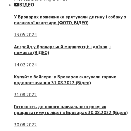
ВІДЕО
У Броварах пожежники врятували дитину і собаку з
палаючої квартири (ФОТО, ВІДЕО)
13.05.2024
Апгрейд у броварській маршрутці: і доїхав, і
помився (ВІДЕО)
14.02.2024
Купуйте бойлери: у Броварах скасували гаряче
водопостачання 31.08.2022 (Відео)
31.08.2022
Готовність до нового навчального року: як
працюватимуть ліцеї в Броварах 30.08.2022 (Відео)
30.08.2022