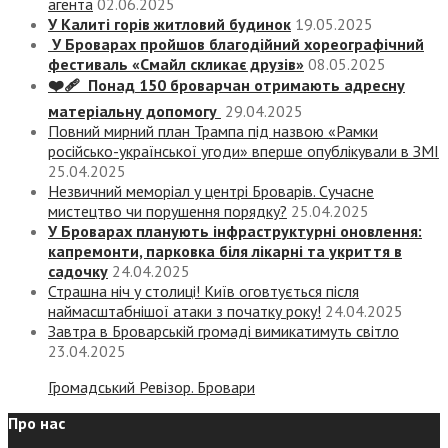
агента
02.06.2025
У Калиті горів житловий будинок
19.05.2025
У Броварах пройшов благодійний хореографічний
фестиваль «Смайл скликає друзів»
08.05.2025
❤️‍🩹 Понад 150 броварчан отримають адресну
матеріальну допомогу
29.04.2025
Повний мирний план Трампа під назвою «‎Рамки
російсько-української угоди» вперше опублікували в ЗМІ
25.04.2025
Незвичний меморіал у центрі Броварів. Сучасне
мистецтво чи порушення порядку?
25.04.2025
У Броварах планують інфраструктурні оновлення:
капремонти, парковка біля лікарні та укриття в
садочку
24.04.2025
Страшна ніч у столиці! Київ оговтується після
наймасштабнішої атаки з початку року!
24.04.2025
Завтра в Броварській громаді вимикатимуть світло
23.04.2025
Громадський Ревізор. Бровари
Про нас