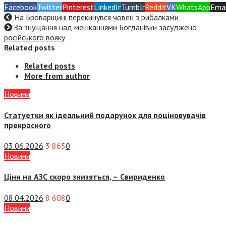
Facebook
Twitter
Pinterest
LinkedIn
Tumblr
Reddit
VK
WhatsApp
Emai
На Броварщині перекинувся човен з рибалками
За знущання над мешканцями Богданівки засуджено
російського вояку
Related posts
Related posts
More from author
Новини
Статуетки як ідеальний подарунок для поціновувачів
прекрасного
03.06.2026
3 865
0
Новини
Ціни на АЗС скоро знизяться, –
Свириденко
08.04.2026
8 608
0
Новини