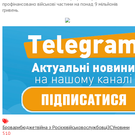
профінансовано військові частини на понад 9 мільйонів
гривень.
Бровари
бюджет
війна з Росією
військовослужбовці
ЗСУ
новини
510