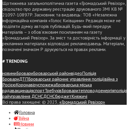
Щотижнева загальнополітична газета «Громадський Ревізор»,
свідоцтво про державну реєстрацію друкованого ЗМІ КВ №
21097-10897Р. Засновник та видавець: ТОВ «Незалежна
інформаційна компанія «Голос Київщини» Редакція може не
поділяти думку авторів публікацій. Будь-який передрук
матеріалів – з обов’язковим посиланням на газету
«Громадський Ревізор». За зміст та достовірність інформації у
рекламних матеріалах відповідає рекламодавець. Матеріали,
позначені значком Р друкуються на правах реклами.
# TRENDING
новини
Бровари
Броварський район
відео
Поліція
Бровари
ДТП
Броварське районне управління поліції
війна з
Росією
Коронавірус
пожежа
Броварська міська
рада
вакцинація
спорт
Требухів
Броваритепловодоенергія
поліція
райуправління ДСНС
ДСНС
бюджет
Княжичі
Всі права захищені: © 2023,
«Громадський Ревізор»
Головна
Війна
Новини