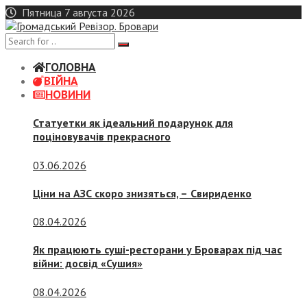
Skip
Пятница 7 августа 2026
to
content
ГОЛОВНА
ВІЙНА
НОВИНИ
Статуетки як ідеальний подарунок для
поціновувачів прекрасного
03.06.2026
Ціни на АЗС скоро знизяться, –
Свириденко
08.04.2026
Як працюють суші-ресторани у Броварах під час
війни: досвід «Сушия»
08.04.2026