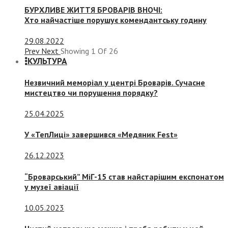
БУРХЛИВЕ ЖИТТЯ БРОВАРІВ ВНОЧІ:
Хто найчастіше порушує комендантську годину
29.08.2022
Prev
Next
Showing
1
Of
26
КУЛЬТУРА
Незвичний меморіал у центрі Броварів. Сучасне
мистецтво чи порушення порядку?
25.04.2025
У «ТепЛиці» завершився «Медяник Fest»
26.12.2023
“Броварський” МіГ-15 став найстарішим експонатом
у музеї авіації
10.05.2023