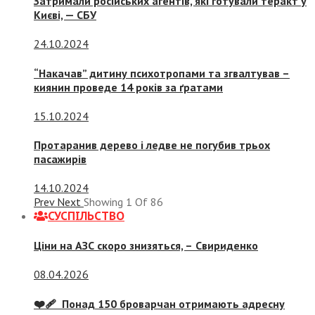
Затримали російських агентів, які готували теракт у
Києві, — СБУ
24.10.2024
“Накачав” дитину психотропами та згвалтував –
киянин проведе 14 років за ґратами
15.10.2024
Протаранив дерево і ледве не погубив трьох
пасажирів
14.10.2024
Prev
Next
Showing
1
Of
86
СУСПIЛЬСТВО
Ціни на АЗС скоро знизяться, –
Свириденко
08.04.2026
❤️‍🩹 Понад 150 броварчан отримають адресну