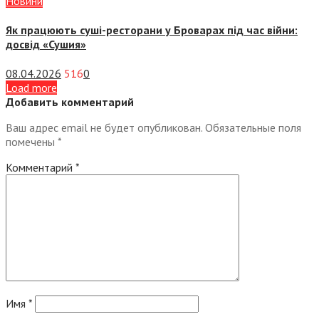
Новини
Як працюють суші-ресторани у Броварах під час війни:
досвід «Сушия»
08.04.2026
516
0
Load more
Добавить комментарий
Ваш адрес email не будет опубликован.
Обязательные поля
помечены
*
Комментарий
*
Имя
*