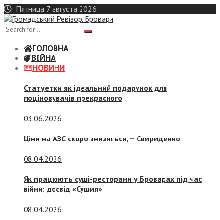
Skip
Пятница 7 августа 2026
to
content
ГОЛОВНА
ВІЙНА
НОВИНИ
Статуетки як ідеальний подарунок для
поціновувачів прекрасного
03.06.2026
Ціни на АЗС скоро знизяться, –
Свириденко
08.04.2026
Як працюють суші-ресторани у Броварах під час
війни: досвід «Сушия»
08.04.2026