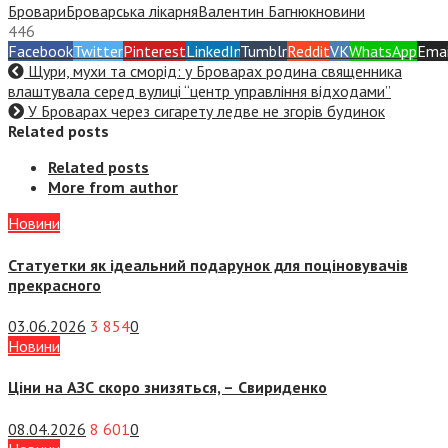
Бровари
Броварська лікарня
Валентин Багнюк
новини
446
Facebook
Twitter
Pinterest
LinkedIn
Tumblr
Reddit
VK
WhatsApp
Emai
Щури, мухи та сморід: у Броварах родина священника
влаштувала серед вулиці “центр управління відходами”
У Броварах через сигарету ледве не згорів будинок
Related posts
Related posts
More from author
Новини
Статуетки як ідеальний подарунок для поціновувачів
прекрасного
03.06.2026
3 854
0
Новини
Ціни на АЗС скоро знизяться, –
Свириденко
08.04.2026
8 601
0