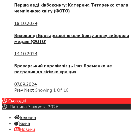
Перша леді кікбоксингу: Катерина Титаренко стала
чемпіонкою світу (ФОТО)
18.10.2024
Вихованці Броварської школи боксу знову вибороли
медалі (ФОТО)
14.10.2024
Броварський паралімпієць Ілля Яременко не
потрапив до вісімки кращих
07.09.2024
Prev
Next
Showing
1
Of
18
Сьогодні
Пятница 7 августа 2026
Головна
Війна
Новини