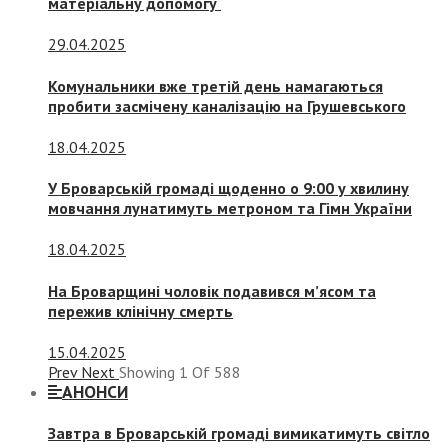
матеріальну допомогу
29.04.2025
Комунальники вже третій день намагаються
пробити засмічену каналізацію на Грушевського
18.04.2025
У Броварській громаді щоденно о 9:00 у хвилину
мовчання лунатимуть метроном та Гімн України
18.04.2025
На Броварщині чоловік подавився м’ясом та
пережив клінічну смерть
15.04.2025
Prev
Next
Showing
1
Of
588
АНОНСИ
Завтра в Броварській громаді вимикатимуть світло