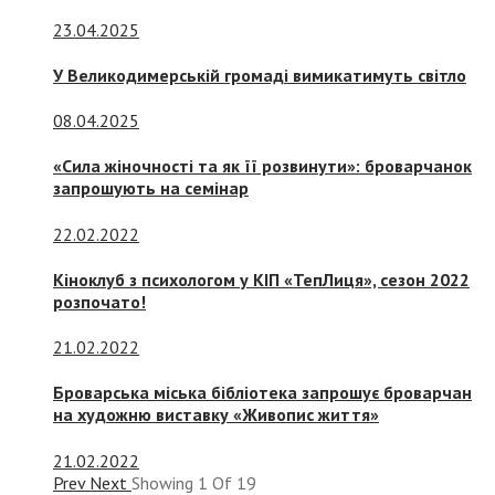
23.04.2025
У Великодимерській громаді вимикатимуть світло
08.04.2025
«Сила жіночності та як її розвинути»: броварчанок
запрошують на семінар
22.02.2022
Кіноклуб з психологом у КІП «ТепЛиця», сезон 2022
розпочато!
21.02.2022
Броварська міська бібліотека запрошує броварчан
на художню виставку «Живопис життя»
21.02.2022
Prev
Next
Showing
1
Of
19