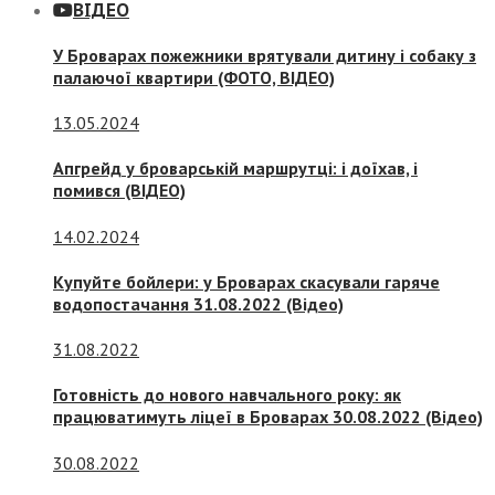
ВІДЕО
У Броварах пожежники врятували дитину і собаку з
палаючої квартири (ФОТО, ВІДЕО)
13.05.2024
Апгрейд у броварській маршрутці: і доїхав, і
помився (ВІДЕО)
14.02.2024
Купуйте бойлери: у Броварах скасували гаряче
водопостачання 31.08.2022 (Відео)
31.08.2022
Готовність до нового навчального року: як
працюватимуть ліцеї в Броварах 30.08.2022 (Відео)
30.08.2022