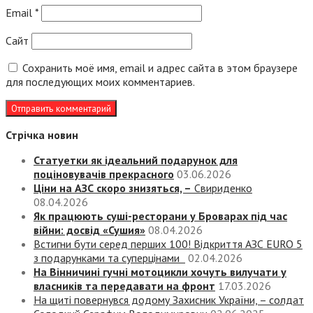
Email
*
Сайт
Сохранить моё имя, email и адрес сайта в этом браузере
для последующих моих комментариев.
Стрічка новин
Статуетки як ідеальний подарунок для
поціновувачів прекрасного
03.06.2026
Ціни на АЗС скоро знизяться, –
Свириденко
08.04.2026
Як працюють суші-ресторани у Броварах під час
війни: досвід «Сушия»
08.04.2026
Встигни бути серед перших 100! Відкриття АЗС EURO 5
з подарунками та суперцінами
02.04.2026
На Вінничині гучні мотоцикли хочуть вилучати у
власників та передавати на фронт
17.03.2026
На щиті повернувся додому Захисник України, – солдат