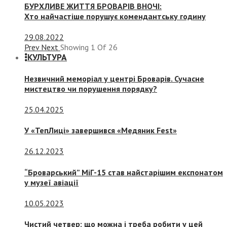
БУРХЛИВЕ ЖИТТЯ БРОВАРІВ ВНОЧІ:
Хто найчастіше порушує комендантську годину
29.08.2022
Prev
Next
Showing
1
Of
26
КУЛЬТУРА
Незвичний меморіал у центрі Броварів. Сучасне
мистецтво чи порушення порядку?
25.04.2025
У «ТепЛиці» завершився «Медяник Fest»
26.12.2023
“Броварський” МіГ-15 став найстарішим експонатом
у музеї авіації
10.05.2023
Чистий четвер: що можна і треба робити у цей