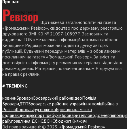
Про нас
Щотижнева загальнополітична газета
«Громадський Ревізор», свідоцтво про державну реєстрацію
друкованого ЗМІ КВ № 21097-10897Р. Засновник та
видавець: ТОВ «Незалежна інформаційна компанія «Голос
Київщини» Редакція може не поділяти думку авторів
публікацій. Будь-який передрук матеріалів – з обов’язковим
посиланням на газету «Громадський Ревізор». За зміст та
достовірність інформації у рекламних матеріалах відповідає
рекламодавець. Матеріали, позначені значком Р друкуються
на правах реклами.
# TRENDING
новини
Бровари
Броварський район
відео
Поліція
Бровари
ДТП
Броварське районне управління поліції
війна з
Росією
Коронавірус
пожежа
Броварська міська
рада
вакцинація
спорт
Требухів
Броваритепловодоенергія
поліція
райуправління ДСНС
ДСНС
бюджет
Княжичі
Всі права захищені: © 2023,
«Громадський Ревізор»