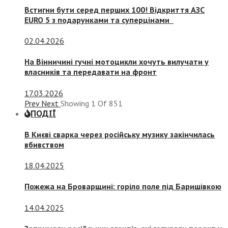
Встигни бути серед перших 100! Відкриття АЗС
EURO 5 з подарунками та суперцінами
02.04.2026
На Вінничині гучні мотоцикли хочуть вилучати у
власників та передавати на фронт
17.03.2026
Prev
Next
Showing
1
Of
851
ПОДІЇ
В Києві сварка через російську музику закінчилась
вбивством
18.04.2025
Пожежа на Броварщині: горіло поле під Баришівкою
14.04.2025