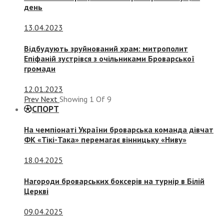
день
13.04.2023
Відбудують зруйнований храм: митрополит
Епіфаній зустрівся з очільниками Броварської
громади
12.01.2023
Prev
Next
Showing
1
Of
9
СПОРТ
На чемпіонаті України броварська команда дівчат
ФК «Тікі-Така» перемагає вінницьку «Ниву»
18.04.2025
Нагороди броварських боксерів на турнір в Білій
Церкві
09.04.2025