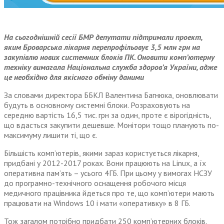
На сьогоднішній сесії БМР депутати підтримали проект,
яким Броварська лікарня перепрофільовує 3,5 млн грн на
закупівлю нових системних блоків ПК. Оновити комп’ютерну
техніку вимагала Національна служба здоров’я України, адже
це необхідно для якісного обміну даними
За словами директора ББКЛ Валентина Багнюка, оновлювати
будуть в основному системні блоки. Розраховують на
середню вартість 16,5 тис. грн за один, проте є вірогідність,
що вдасться закупити дешевше. Монітори тощо планують по-
максимуму лишити ті, що є.
Більшість комп’ютерів, якими зараз користується лікарня,
придбані у 2012-2017 роках. Вони працюють на Linux, а їх
оперативна пам’ять – усього 4ГБ. При цьому у вимогах НСЗУ
до програмно-технічного оснащення робочого місця
медичного працівника йдеться про те, що комп’ютери мають
працювати на Windows 10 і мати «оперативку» в 8 ГБ.
Тож загалом потрібно придбати 250 комп’ютерних блоків.