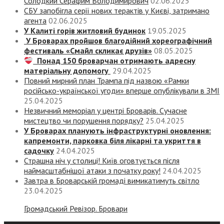
Солодкий Серафим Володимирович
02.06.2025
СБУ запобігла серії нових терактів у Києві, затримано
агента
02.06.2025
У Калиті горів житловий будинок
19.05.2025
У Броварах пройшов благодійний хореографічний
фестиваль «Смайл скликає друзів»
08.05.2025
Понад 150 броварчан отримають адресну
матеріальну допомогу
29.04.2025
Повний мирний план Трампа під назвою «‎Рамки
російсько-української угоди» вперше опублікували в ЗМІ
25.04.2025
Незвичний меморіал у центрі Броварів. Сучасне
мистецтво чи порушення порядку?
25.04.2025
У Броварах планують інфраструктурні оновлення:
капремонти, парковка біля лікарні та укриття в
садочку
24.04.2025
Страшна ніч у столиці! Київ оговтується після
наймасштабнішої атаки з початку року!
24.04.2025
Завтра в Броварській громаді вимикатимуть світло
23.04.2025
Громадський Ревізор. Бровари