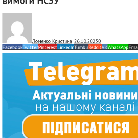
вимоги НСЗУ
Ломенко Кристина
26.10.2023
0
—
Facebook
Twitter
Pinterest
LinkedIn
Tumblr
Reddit
VK
WhatsApp
Emai