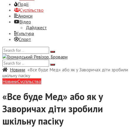
Події
Суспiльство
Анонси
Відео
Дайджест
Культура
Спорт
Новини
«Все буде Мед» або як у Заворичах діти зробили
шкільну пасіку
Новини
Суспiльство
«Все буде Мед» або як у
Заворичах діти зробили
шкільну пасіку