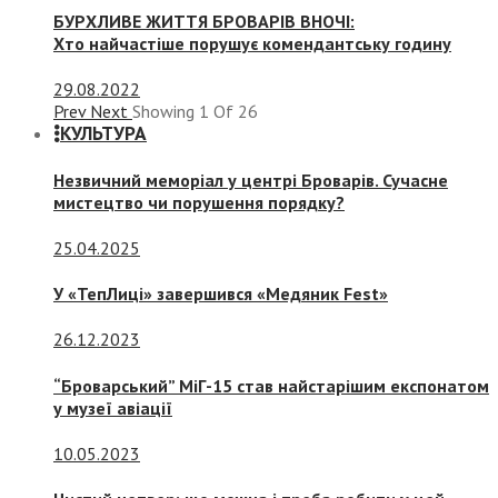
БУРХЛИВЕ ЖИТТЯ БРОВАРІВ ВНОЧІ:
Хто найчастіше порушує комендантську годину
29.08.2022
Prev
Next
Showing
1
Of
26
КУЛЬТУРА
Незвичний меморіал у центрі Броварів. Сучасне
мистецтво чи порушення порядку?
25.04.2025
У «ТепЛиці» завершився «Медяник Fest»
26.12.2023
“Броварський” МіГ-15 став найстарішим експонатом
у музеї авіації
10.05.2023