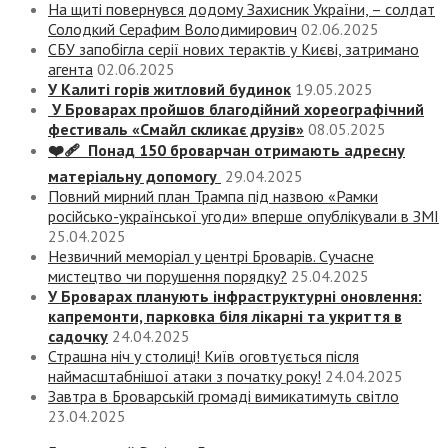
На щиті повернувся додому Захисник України, – солдат
Солодкий Серафим Володимирович
02.06.2025
СБУ запобігла серії нових терактів у Києві, затримано
агента
02.06.2025
У Калиті горів житловий будинок
19.05.2025
У Броварах пройшов благодійний хореографічний
фестиваль «Смайл скликає друзів»
08.05.2025
❤️‍🩹 Понад 150 броварчан отримають адресну
матеріальну допомогу
29.04.2025
Повний мирний план Трампа під назвою «‎Рамки
російсько-української угоди» вперше опублікували в ЗМІ
25.04.2025
Незвичний меморіал у центрі Броварів. Сучасне
мистецтво чи порушення порядку?
25.04.2025
У Броварах планують інфраструктурні оновлення:
капремонти, парковка біля лікарні та укриття в
садочку
24.04.2025
Страшна ніч у столиці! Київ оговтується після
наймасштабнішої атаки з початку року!
24.04.2025
Завтра в Броварській громаді вимикатимуть світло
23.04.2025