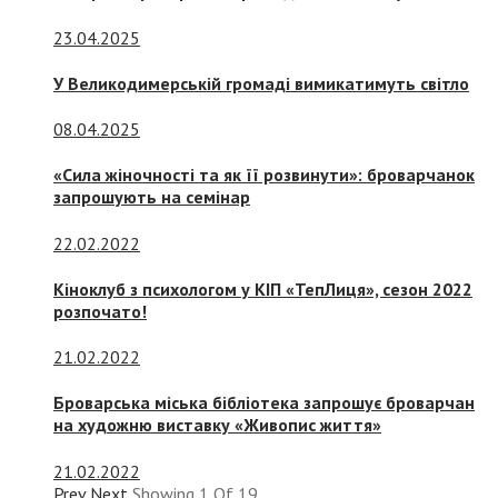
23.04.2025
У Великодимерській громаді вимикатимуть світло
08.04.2025
«Сила жіночності та як її розвинути»: броварчанок
запрошують на семінар
22.02.2022
Кіноклуб з психологом у КІП «ТепЛиця», сезон 2022
розпочато!
21.02.2022
Броварська міська бібліотека запрошує броварчан
на художню виставку «Живопис життя»
21.02.2022
Prev
Next
Showing
1
Of
19