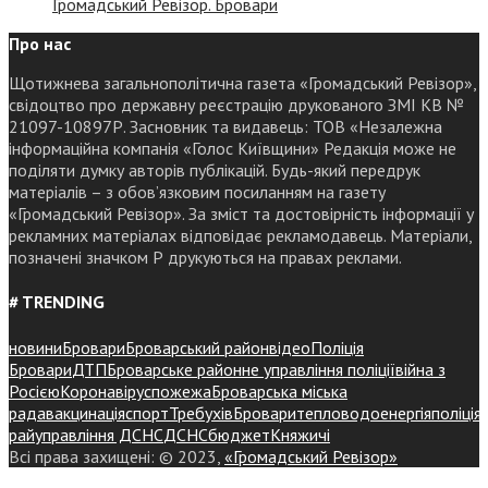
Громадський Ревізор. Бровари
Про нас
Щотижнева загальнополітична газета «Громадський Ревізор»,
свідоцтво про державну реєстрацію друкованого ЗМІ КВ №
21097-10897Р. Засновник та видавець: ТОВ «Незалежна
інформаційна компанія «Голос Київщини» Редакція може не
поділяти думку авторів публікацій. Будь-який передрук
матеріалів – з обов’язковим посиланням на газету
«Громадський Ревізор». За зміст та достовірність інформації у
рекламних матеріалах відповідає рекламодавець. Матеріали,
позначені значком Р друкуються на правах реклами.
# TRENDING
новини
Бровари
Броварський район
відео
Поліція
Бровари
ДТП
Броварське районне управління поліції
війна з
Росією
Коронавірус
пожежа
Броварська міська
рада
вакцинація
спорт
Требухів
Броваритепловодоенергія
поліція
райуправління ДСНС
ДСНС
бюджет
Княжичі
Всі права захищені: © 2023,
«Громадський Ревізор»