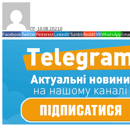
ГР
10.08.2021
0
—
Facebook
Twitter
Pinterest
LinkedIn
Tumblr
Reddit
VK
WhatsApp
Emai