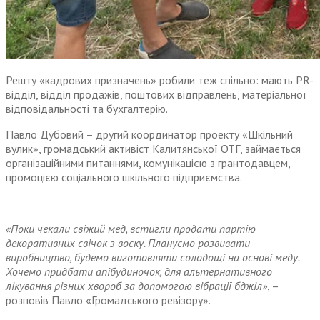
Решту «кадрових призначень» робили теж спільно: мають PR-
відділ, відділ продажів, поштових відправлень, матеріальної
відповідальності та бухгалтерію.
Павло Дубовий – другий координатор проекту «Шкільний
вулик», громадський активіст Калитянської ОТГ, займається
організаційними питаннями, комунікацією з грантодавцем,
промоцією соціального шкільного підприємства.
«Поки чекали свіжий мед, встигли продати партію
декоративних свічок з воску. Плануємо розвивати
виробництво, будемо виготовляти солодощі на основі меду.
Хочемо придбати апібудиночок, для альтернативного
лікування різних хвороб за допомогою вібрації бджіл»
, –
розповів Павло «Громадського ревізору».