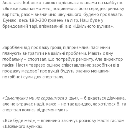
Анастасія Бобошко також поділилася планами на майбутнє:
«Як вже викачаємо мед, подивимося його середню ринкову
вартість, разом визначимо ціну нашого, будемо продавати.
Думаю, десь 180-200 гривень за літр. Наш буде у
брендованій тарі, впізнаваний, від «Шкільного вулика».
Зароблені від продажу гроші, підприємливі пасічники
планують витратити на шкільні проблеми. Мають одну
глобальну – спортзал, що потребує ремонту. Але директор
пасіки Настя тверезо оцінює співставлення: заробітки від
продажу медової продукції будуть значно меншими
потрібної суми для спортзалу.
«Самотужки ми не справимося з цим»
, – бідкається дівчинка,
але не втрачає надії, каже – не так швидко, як хотілося б, та
спортзал колись відремонтують.
«Все буде мед», – впевнено закінчує розмову Настя гаслом
«Шкільного вулика».