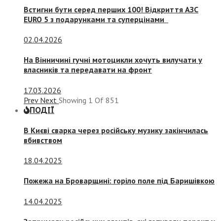
Встигни бути серед перших 100! Відкриття АЗС
EURO 5 з подарунками та суперцінами
02.04.2026
На Вінничині гучні мотоцикли хочуть вилучати у
власників та передавати на фронт
17.03.2026
Prev
Next
Showing
1
Of
851
ПОДІЇ
В Києві сварка через російську музику закінчилась
вбивством
18.04.2025
Пожежа на Броварщині: горіло поле під Баришівкою
14.04.2025