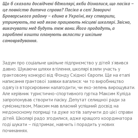
Що б сказали досвідчені бджолярі, якби дізналися, що пасіка –
це повністю дитяча справа? Пасіка в селі Заворичі
Броварського району – єдина в Україні, яку створили,
утримують, та над якою працюють місцеві школярі. Звісно,
викачувати мед будуть теж вони. Його продадуть, а
зароблені кошти планують вкласти у шкільне
самоврядування.
Задум про соціальне шкільне підприємство у дітей з’явився
давно. Шукаючи шляхи втілення, школярі взяли участь у
грантовому конкурсі від Фонду Східної Європи. Ще на етапі
написання грантової заявки вагалися: чи то виробництво
одягу із вторсировини налагодити, чи еко-зелень вирощувати.
Але керівник туристично-спортивного гуртка Максим Куліда
запропонував створити пасіку. Депутат селищної ради за
сумісництвом, Максим мав власний успішний досвід на
медоносному поприщі та дуже хотів залучити до цієї справи
дітей. Школярі радо згодилися, адже кращого координатора
годі шукати – підтримає, навчить і порадить у нових
починаннях.