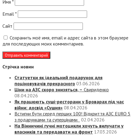
Имя
*
Email
*
Сайт
Сохранить моё имя, email и адрес сайта в этом браузере
для последующих моих комментариев.
Стрічка новин
Статуетки як ідеальний подарунок для
поціновувачів прекрасного
03.06.2026
Ціни на АЗС скоро знизяться, –
Свириденко
08.04.2026
Як працюють суші-ресторани у Броварах під час
війни: досвід «Сушия»
08.04.2026
Встигни бути серед перших 100! Відкриття АЗС EURO 5
з подарунками та суперцінами
02.04.2026
На Вінничині гучні мотоцикли хочуть вилучати у
власників та передавати на фронт
17.03.2026