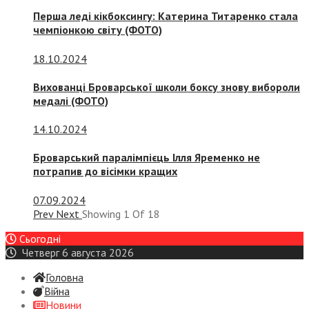
Перша леді кікбоксингу: Катерина Титаренко стала
чемпіонкою світу (ФОТО)
18.10.2024
Вихованці Броварської школи боксу знову вибороли
медалі (ФОТО)
14.10.2024
Броварський паралімпієць Ілля Яременко не
потрапив до вісімки кращих
07.09.2024
Prev
Next
Showing
1
Of
18
Сьогодні
Четверг 6 августа 2026
Головна
Війна
Новини