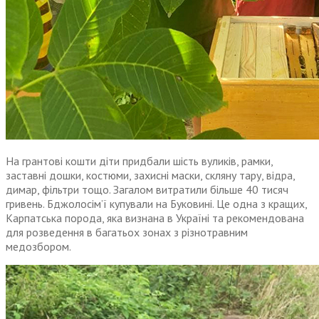
На грантові кошти діти придбали шість вуликів, рамки,
заставні дошки, костюми, захисні маски, скляну тару, відра,
димар, фільтри тощо. Загалом витратили більше 40 тисяч
гривень. Бджолосім’ї купували на Буковині. Це одна з кращих,
Карпатська порода, яка визнана в Україні та рекомендована
для розведення в багатьох зонах з різнотравним
медозбором.