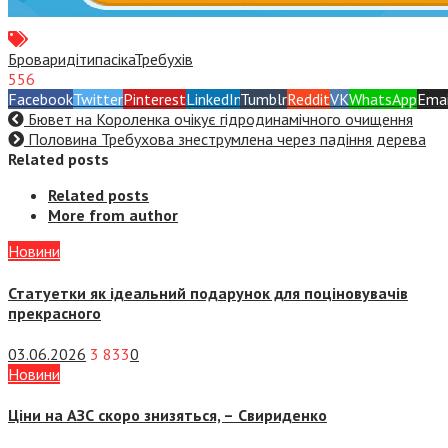
Бровари
діти
пасіка
Требухів
556
Facebook
Twitter
Pinterest
LinkedIn
Tumblr
Reddit
VK
WhatsApp
Emai
Бювет на Короленка очікує гідродинамічного очищення
Половина Требухова знеструмлена через падіння дерева
Related posts
Related posts
More from author
Новини
Статуетки як ідеальний подарунок для поціновувачів
прекрасного
03.06.2026
3 833
0
Новини
Ціни на АЗС скоро знизяться, –
Свириденко