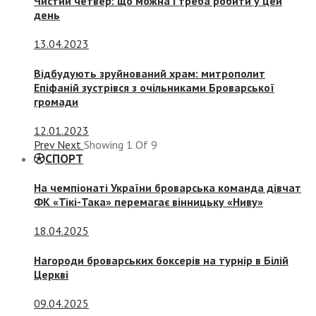
Чистий четвер: що можна і треба робити у цей
день
13.04.2023
Відбудують зруйнований храм: митрополит
Епіфаній зустрівся з очільниками Броварської
громади
12.01.2023
Prev
Next
Showing
1
Of
9
СПОРТ
На чемпіонаті України броварська команда дівчат
ФК «Тікі-Така» перемагає вінницьку «Ниву»
18.04.2025
Нагороди броварських боксерів на турнір в Білій
Церкві
09.04.2025