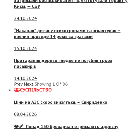
Затримали російських агентів, які готували теракт у
Києві, — СБУ
24.10.2024
“Накачав” дитину психотропами та згвалтував –
киянин проведе 14 років за ґратами
15.10.2024
Протаранив дерево і ледве не погубив трьох
пасажирів
14.10.2024
Prev
Next
Showing
1
Of
86
СУСПIЛЬСТВО
Ціни на АЗС скоро знизяться, –
Свириденко
08.04.2026
❤️‍🩹 Понад 150 броварчан отримають адресну