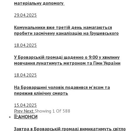
матеріальну допомогу
29.04.2025
Комунальники вже третій день намагаються
пробити засмічену каналізацію на Грушевського
18.04.2025
У Броварській громаді щоденно о 9:00 у хвилину
мовчання лунатимуть метроном та Гімн України
18.04.2025
На Броварщині чоловік подавився м’ясом та
пережив клінічну смерть
15.04.2025
Prev
Next
Showing
1
Of
588
АНОНСИ
Завтра в Броварській громаді вимикатимуть світло