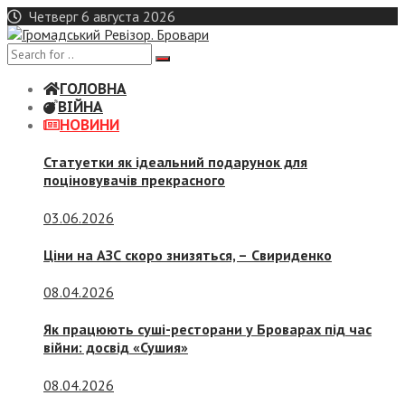
Skip
Четверг 6 августа 2026
to
content
ГОЛОВНА
ВІЙНА
НОВИНИ
Статуетки як ідеальний подарунок для
поціновувачів прекрасного
03.06.2026
Ціни на АЗС скоро знизяться, –
Свириденко
08.04.2026
Як працюють суші-ресторани у Броварах під час
війни: досвід «Сушия»
08.04.2026