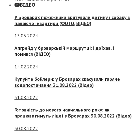
ВІДЕО
У Броварах пожежники врятували дитину і собаку з
палаючої квартири (ФОТО, ВІДЕО)
13.05.2024
Апгрейд у броварській маршрутці: і доїхав, і
помився (ВІДЕО)
14.02.2024
Купуйте бойлери: у Броварах скасували гаряче
водопостачання 31.08.2022 (Відео)
31.08.2022
Готовність до нового навчального року: як
працюватимуть ліцеї в Броварах 30.08.2022 (Відео)
30.08.2022