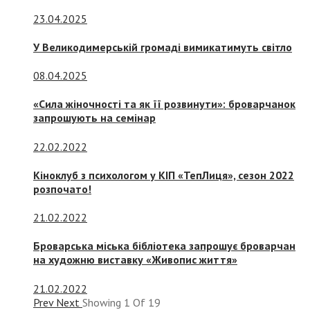
23.04.2025
У Великодимерській громаді вимикатимуть світло
08.04.2025
«Сила жіночності та як її розвинути»: броварчанок
запрошують на семінар
22.02.2022
Кіноклуб з психологом у КІП «ТепЛиця», сезон 2022
розпочато!
21.02.2022
Броварська міська бібліотека запрошує броварчан
на художню виставку «Живопис життя»
21.02.2022
Prev
Next
Showing
1
Of
19