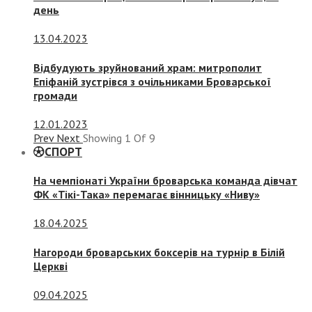
день
13.04.2023
Відбудують зруйнований храм: митрополит
Епіфаній зустрівся з очільниками Броварської
громади
12.01.2023
Prev
Next
Showing
1
Of
9
СПОРТ
На чемпіонаті України броварська команда дівчат
ФК «Тікі-Така» перемагає вінницьку «Ниву»
18.04.2025
Нагороди броварських боксерів на турнір в Білій
Церкві
09.04.2025