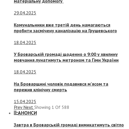
матеріальну допомогу
29.04.2025
Комунальники вже третій день намагаються
пробити засмічену каналізацію на Грушевського
18.04.2025
У Броварській громаді щоденно о 9:00 у хвилину
мовчання лунатимуть метроном та Гімн України
18.04.2025
На Броварщині чоловік подавився м’ясом та
пережив клінічну смерть
15.04.2025
Prev
Next
Showing
1
Of
588
АНОНСИ
Завтра в Броварській громаді вимикатимуть світло