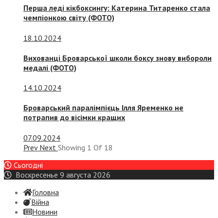
Перша леді кікбоксингу: Катерина Титаренко стала
чемпіонкою світу (ФОТО)
18.10.2024
Вихованці Броварської школи боксу знову вибороли
медалі (ФОТО)
14.10.2024
Броварський паралімпієць Ілля Яременко не
потрапив до вісімки кращих
07.09.2024
Prev
Next
Showing
1
Of
18
Сьогодні
Воскресенье 9 августа 2026
Головна
Війна
Новини