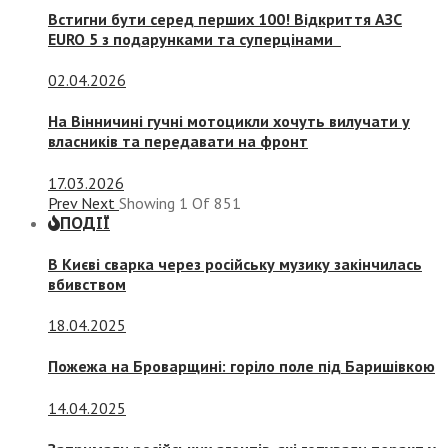
Встигни бути серед перших 100! Відкриття АЗС
EURO 5 з подарунками та суперцінами
02.04.2026
На Вінничині гучні мотоцикли хочуть вилучати у
власників та передавати на фронт
17.03.2026
Prev
Next
Showing
1
Of
851
ПОДІЇ
В Києві сварка через російську музику закінчилась
вбивством
18.04.2025
Пожежа на Броварщині: горіло поле під Баришівкою
14.04.2025