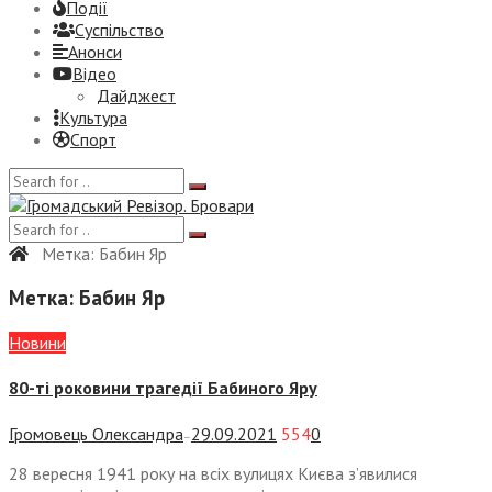
Події
Суспiльство
Анонси
Відео
Дайджест
Культура
Спорт
Метка:
Бабин Яр
Метка:
Бабин Яр
Новини
80-ті роковини трагедії Бабиного Яру
Громовець Олександра
29.09.2021
554
0
—
28 вересня 1941 року на всіх вулицях Києва з’явилися