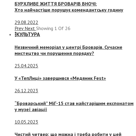
БУРХЛИВЕ ЖИТТЯ БРОВАРІВ ВНОЧІ:
Хто найчастіше порушує комендантську годину
29.08.2022
Prev
Next
Showing
1
Of
26
КУЛЬТУРА
Незвичний меморіал у центрі Броварів. Сучасне
мистецтво чи порушення порядку?
25.04.2025
У «ТепЛиці» завершився «Медяник Fest»
26.12.2023
“Броварський” МіГ-15 став найстарішим експонатом
у музеї авіації
10.05.2023
Чистий четвер: що можна і треба робити у цей