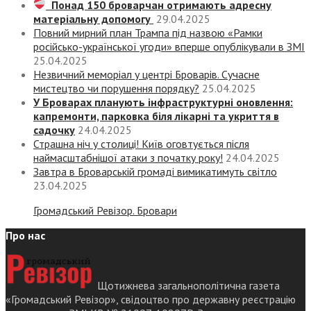
Понад 150 броварчан отримають адресну
матеріальну допомогу
29.04.2025
Повний мирний план Трампа під назвою «‎Рамки
російсько-української угоди» вперше опублікували в ЗМІ
25.04.2025
Незвичний меморіал у центрі Броварів. Сучасне
мистецтво чи порушення порядку?
25.04.2025
У Броварах планують інфраструктурні оновлення:
капремонти, парковка біля лікарні та укриття в
садочку
24.04.2025
Страшна ніч у столиці! Київ оговтується після
наймасштабнішої атаки з початку року!
24.04.2025
Завтра в Броварській громаді вимикатимуть світло
23.04.2025
Громадський Ревізор. Бровари
Про нас
Щотижнева загальнополітична газета
«Громадський Ревізор», свідоцтво про державну реєстрацію