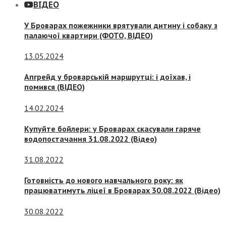
ВІДЕО
У Броварах пожежники врятували дитину і собаку з
палаючої квартири (ФОТО, ВІДЕО)
13.05.2024
Апгрейд у броварській маршрутці: і доїхав, і
помився (ВІДЕО)
14.02.2024
Купуйте бойлери: у Броварах скасували гаряче
водопостачання 31.08.2022 (Відео)
31.08.2022
Готовність до нового навчального року: як
працюватимуть ліцеї в Броварах 30.08.2022 (Відео)
30.08.2022