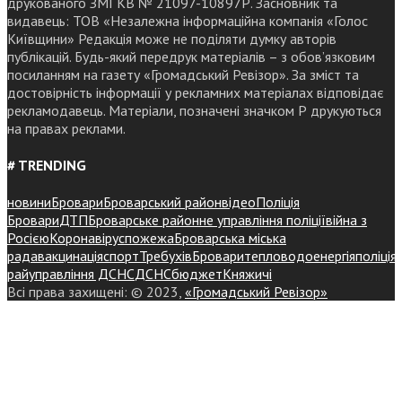
друкованого ЗМІ КВ № 21097-10897Р. Засновник та
видавець: ТОВ «Незалежна інформаційна компанія «Голос
Київщини» Редакція може не поділяти думку авторів
публікацій. Будь-який передрук матеріалів – з обов’язковим
посиланням на газету «Громадський Ревізор». За зміст та
достовірність інформації у рекламних матеріалах відповідає
рекламодавець. Матеріали, позначені значком Р друкуються
на правах реклами.
# TRENDING
новини
Бровари
Броварський район
відео
Поліція
Бровари
ДТП
Броварське районне управління поліції
війна з
Росією
Коронавірус
пожежа
Броварська міська
рада
вакцинація
спорт
Требухів
Броваритепловодоенергія
поліція
райуправління ДСНС
ДСНС
бюджет
Княжичі
Всі права захищені: © 2023,
«Громадський Ревізор»