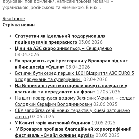
друковані повідомлення, написані трьома мовами –
українською, російською та німецькою. В них...
Read more
Стрічка новин
Статуетки як ідеальний подарунок для
поціновувачів прекрасного
03.06.2026
Ціни на АЗС скоро знизяться, –
Свириденко
08.04.2026
Як працюють суші-ресторани у Броварах під час
війни: досвід «Сушия»
08.04.2026
Встигни бути серед перших 100! Відкриття АЗС EURO 5
з подарунками та суперцінами
02.04.2026
На Вінничині гучні мотоцикли хочуть вилучати у
власників та передавати на фронт
17.03.2026
На щиті повернувся додому Захисник України, – солдат
Солодкий Серафим Володимирович
02.06.2025
СБУ запобігла серії нових терактів у Києві, затримано
агента
02.06.2025
У Калиті горів житловий будинок
19.05.2025
У Броварах пройшов благодійний хореографічний
фестиваль «Смайл скликає друзів»
08.05.2025