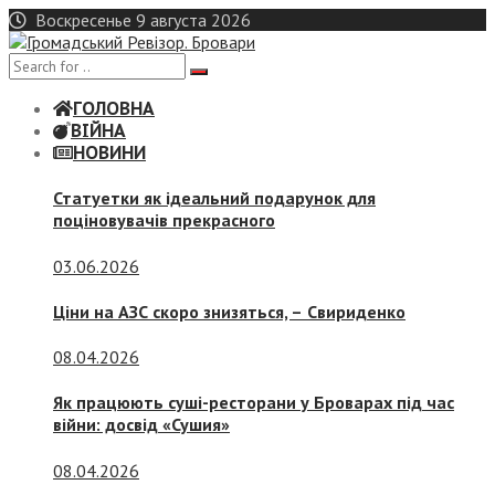
Skip
Воскресенье 9 августа 2026
to
content
ГОЛОВНА
ВІЙНА
НОВИНИ
Статуетки як ідеальний подарунок для
поціновувачів прекрасного
03.06.2026
Ціни на АЗС скоро знизяться, –
Свириденко
08.04.2026
Як працюють суші-ресторани у Броварах під час
війни: досвід «Сушия»
08.04.2026