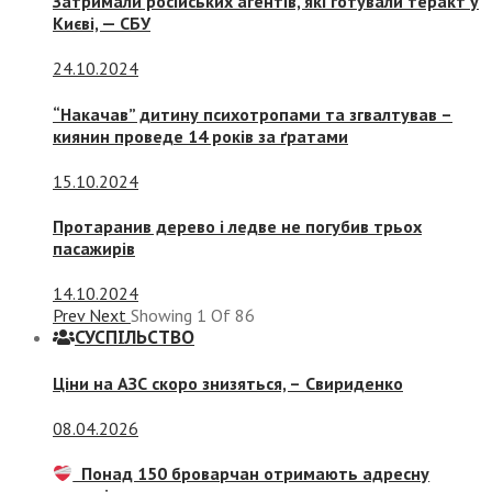
Затримали російських агентів, які готували теракт у
Києві, — СБУ
24.10.2024
“Накачав” дитину психотропами та згвалтував –
киянин проведе 14 років за ґратами
15.10.2024
Протаранив дерево і ледве не погубив трьох
пасажирів
14.10.2024
Prev
Next
Showing
1
Of
86
СУСПIЛЬСТВО
Ціни на АЗС скоро знизяться, –
Свириденко
08.04.2026
Понад 150 броварчан отримають адресну