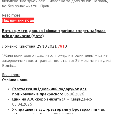
виявлено тіла трьох осіб – чоловіка та двох жінок. На жаль,
всі без ознак життя… Прав...
Read more
Надзвичайні події
Батько, мати, донька і кішка: трагічна смерть забрала
всіх одночасно (фото)
Ломенко Кристина
29.10.2021
781
0
—
“Жили вони довго і щасливо, і померли в один день” – це не
завершення казки, а трагедія, що сталася 29 жовтня, на вулиці
Воїнів...
Read more
Стрічка новин
Статуетки як ідеальний подарунок для
поціновувачів прекрасного
03.06.2026
Ціни на АЗС скоро знизяться, –
Свириденко
08.04.2026
Як працюють суші-ресторани у Броварах під час