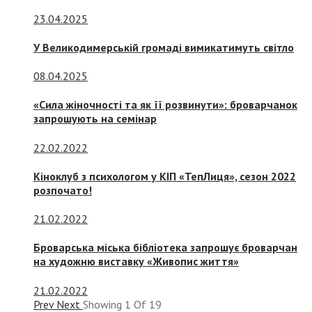
23.04.2025
У Великодимерській громаді вимикатимуть світло
08.04.2025
«Сила жіночності та як її розвинути»: броварчанок
запрошують на семінар
22.02.2022
Кіноклуб з психологом у КІП «ТепЛиця», сезон 2022
розпочато!
21.02.2022
Броварська міська бібліотека запрошує броварчан
на художню виставку «Живопис життя»
21.02.2022
Prev
Next
Showing
1
Of
19