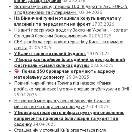
війни: досвід «Сушия»
08.04.2026
Встигни бути серед перших 100! Відкриття АЗС EURO 5
з подарунками та суперцінами
02.04.2026
На Вінничині гучні мотоцикли хочуть вилучати у
власників та передавати на фронт
17.03.2026
На щиті повернувся додому Захисник України, – солдат
Солодкий Серафим Володимирович
02.06.2025
СБУ запобігла серії нових терактів у Києві, затримано
агента
02.06.2025
У Калиті горів житловий будинок
19.05.2025
У Броварах пройшов благодійний хореографічний
фестиваль «Смайл скликає друзів»
08.05.2025
Понад 150 броварчан отримають адресну
матеріальну допомогу
29.04.2025
Повний мирний план Трампа під назвою «‎Рамки
російсько-української угоди» вперше опублікували в ЗМІ
25.04.2025
Незвичний меморіал у центрі Броварів. Сучасне
мистецтво чи порушення порядку?
25.04.2025
У Броварах планують інфраструктурні оновлення:
капремонти, парковка біля лікарні та укриття в
садочку
24.04.2025
Страшна ніч у столиці! Київ оговтується після