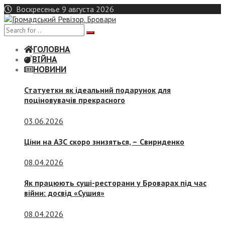
Skip
Воскресенье 9 августа 2026
to
content
ГОЛОВНА
ВІЙНА
НОВИНИ
Статуетки як ідеальний подарунок для
поціновувачів прекрасного
03.06.2026
Ціни на АЗС скоро знизяться, –
Свириденко
08.04.2026
Як працюють суші-ресторани у Броварах під час
війни: досвід «Сушия»
08.04.2026