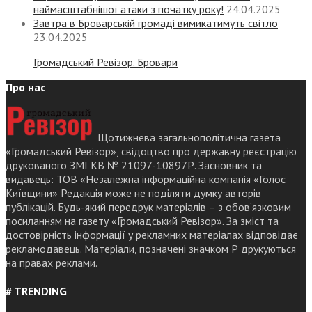
наймасштабнішої атаки з початку року!
24.04.2025
Завтра в Броварській громаді вимикатимуть світло
23.04.2025
Громадський Ревізор. Бровари
Про нас
Щотижнева загальнополітична газета
«Громадський Ревізор», свідоцтво про державну реєстрацію
друкованого ЗМІ КВ № 21097-10897Р. Засновник та
видавець: ТОВ «Незалежна інформаційна компанія «Голос
Київщини» Редакція може не поділяти думку авторів
публікацій. Будь-який передрук матеріалів – з обов’язковим
посиланням на газету «Громадський Ревізор». За зміст та
достовірність інформації у рекламних матеріалах відповідає
рекламодавець. Матеріали, позначені значком Р друкуються
на правах реклами.
# TRENDING