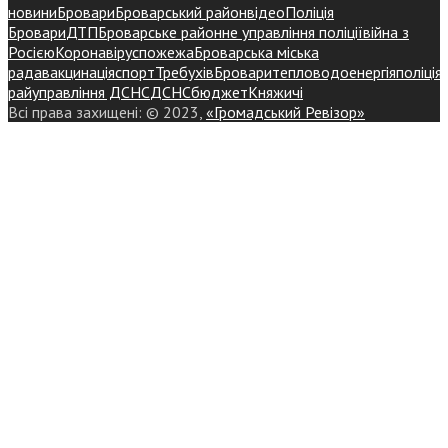
новини
Бровари
Броварський район
відео
Поліція
Бровари
ДТП
Броварське районне управління поліції
війна з
Росією
Коронавірус
пожежа
Броварська міська
рада
вакцинація
спорт
Требухів
Броваритепловодоенергія
поліція
райуправління ДСНС
ДСНС
бюджет
Княжичі
Всі права захищені: © 2023,
«Громадський Ревізор»