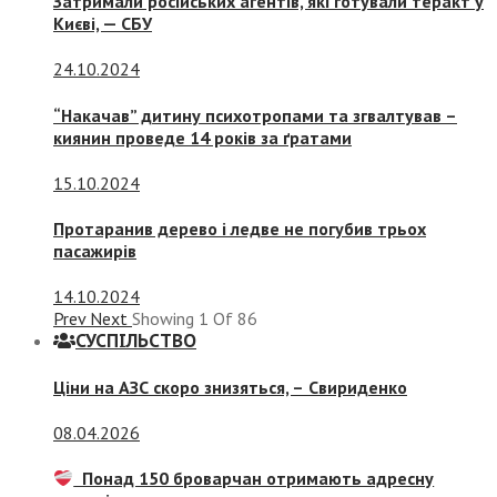
Затримали російських агентів, які готували теракт у
Києві, — СБУ
24.10.2024
“Накачав” дитину психотропами та згвалтував –
киянин проведе 14 років за ґратами
15.10.2024
Протаранив дерево і ледве не погубив трьох
пасажирів
14.10.2024
Prev
Next
Showing
1
Of
86
СУСПIЛЬСТВО
Ціни на АЗС скоро знизяться, –
Свириденко
08.04.2026
Понад 150 броварчан отримають адресну