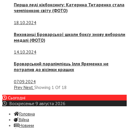
Перша леді кікбоксингу: Катерина Титаренко стала
чемпіонкою світу (ФОТО)
18.10.2024
Вихованці Броварської школи боксу знову вибороли
медалі (ФОТО)
14.10.2024
Броварський паралімпієць Ілля Яременко не
потрапив до вісімки кращих
07.09.2024
Prev
Next
Showing
1
Of
18
Сьогодні
Воскресенье 9 августа 2026
Головна
Війна
Новини