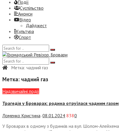
Події
Суспiльство
Анонси
Відео
Дайджест
Культура
Спорт
Метка:
чадний газ
Метка:
чадний газ
Надзвичайні події
Трагедія у Броварах: родина отруїлася чадним газом
Ломенко Кристина
08.01.2024
838
0
—
У Броварах в одному з будинків на вул. Шолом-Алейхема