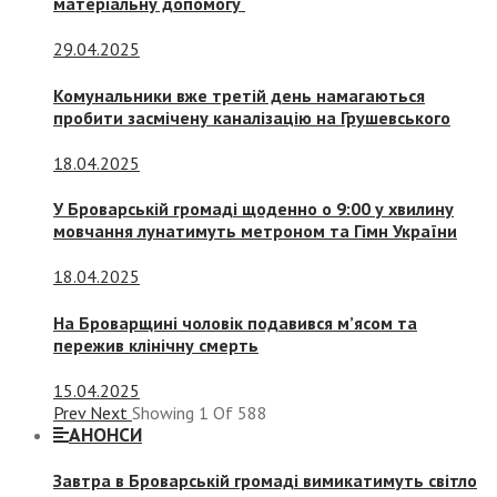
матеріальну допомогу
29.04.2025
Комунальники вже третій день намагаються
пробити засмічену каналізацію на Грушевського
18.04.2025
У Броварській громаді щоденно о 9:00 у хвилину
мовчання лунатимуть метроном та Гімн України
18.04.2025
На Броварщині чоловік подавився м’ясом та
пережив клінічну смерть
15.04.2025
Prev
Next
Showing
1
Of
588
АНОНСИ
Завтра в Броварській громаді вимикатимуть світло