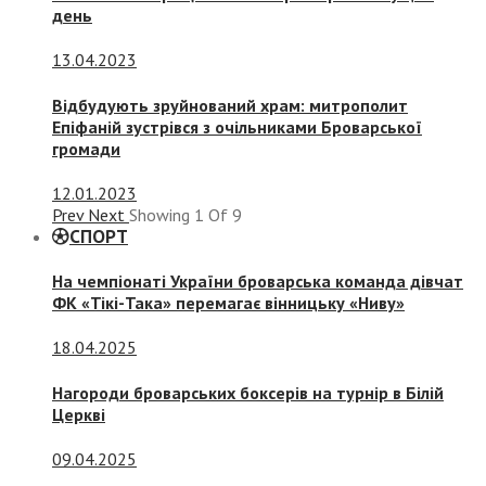
день
13.04.2023
Відбудують зруйнований храм: митрополит
Епіфаній зустрівся з очільниками Броварської
громади
12.01.2023
Prev
Next
Showing
1
Of
9
СПОРТ
На чемпіонаті України броварська команда дівчат
ФК «Тікі-Така» перемагає вінницьку «Ниву»
18.04.2025
Нагороди броварських боксерів на турнір в Білій
Церкві
09.04.2025