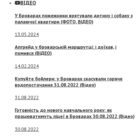
ВІДЕО
У Броварах пожежники врятували дитину і собаку з
палаючої квартири (ФОТО, ВІДЕО)
13.05.2024
Апгрейд у броварській маршрутці: і доїхав, і
помився (ВІДЕО)
14.02.2024
Купуйте бойлери: у Броварах скасували гаряче
водопостачання 31.08.2022 (Відео)
31.08.2022
Готовність до нового навчального року: як
працюватимуть ліцеї в Броварах 30.08.2022 (Відео)
30.08.2022