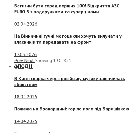
Встигни бути серед перших 100! Відкриття АЗС
EURO 5 з подарунками та суперцінами
02.04.2026
На Вінничині гучні мотоцикли хочуть вилучати у
власників та передавати на фронт
17.03.2026
Prev
Next
Showing
1
Of
851
ПОДІЇ
В Києві сварка через російську музику закінчилась
вбивством
18.04.2025
Пожежа на Броварщині: горіло поле під Баришівкою
14.04.2025