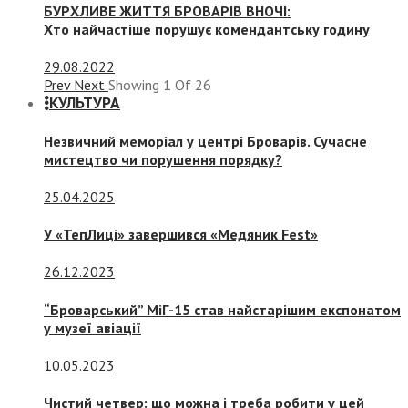
БУРХЛИВЕ ЖИТТЯ БРОВАРІВ ВНОЧІ:
Хто найчастіше порушує комендантську годину
29.08.2022
Prev
Next
Showing
1
Of
26
КУЛЬТУРА
Незвичний меморіал у центрі Броварів. Сучасне
мистецтво чи порушення порядку?
25.04.2025
У «ТепЛиці» завершився «Медяник Fest»
26.12.2023
“Броварський” МіГ-15 став найстарішим експонатом
у музеї авіації
10.05.2023
Чистий четвер: що можна і треба робити у цей