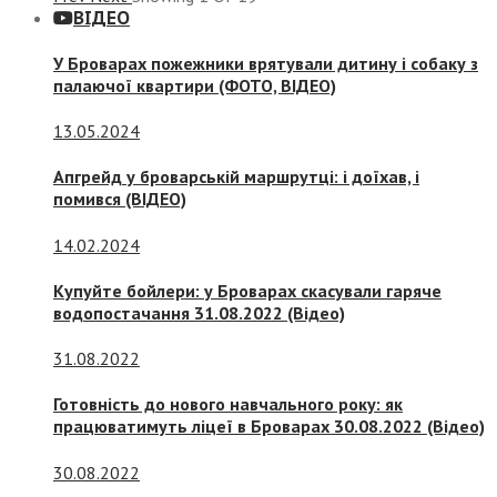
ВІДЕО
У Броварах пожежники врятували дитину і собаку з
палаючої квартири (ФОТО, ВІДЕО)
13.05.2024
Апгрейд у броварській маршрутці: і доїхав, і
помився (ВІДЕО)
14.02.2024
Купуйте бойлери: у Броварах скасували гаряче
водопостачання 31.08.2022 (Відео)
31.08.2022
Готовність до нового навчального року: як
працюватимуть ліцеї в Броварах 30.08.2022 (Відео)
30.08.2022