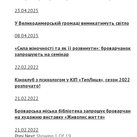
23.04.2025
У Великодимерській громаді вимикатимуть світло
08.04.2025
«Сила жіночності та як її розвинути»: броварчанок
запрошують на семінар
22.02.2022
Кіноклуб з психологом у КІП «ТепЛиця», сезон 2022
розпочато!
21.02.2022
Броварська міська бібліотека запрошує броварчан
на художню виставку «Живопис життя»
21.02.2022
Prev
Next
Showing
1
Of
19