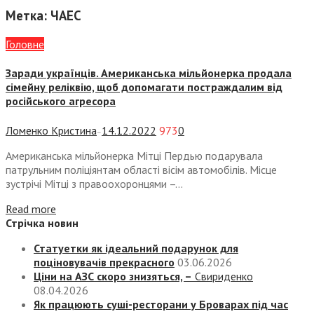
Метка:
ЧАЕС
Головне
Заради українців. Американська мільйонерка продала
сімейну реліквію, щоб допомагати постраждалим від
російського агресора
Ломенко Кристина
14.12.2022
973
0
—
Американська мільйонерка Мітці Пердью подарувала
патрульним поліціянтам області вісім автомобілів. Місце
зустрічі Мітці з правоохоронцями –...
Read more
Стрічка новин
Статуетки як ідеальний подарунок для
поціновувачів прекрасного
03.06.2026
Ціни на АЗС скоро знизяться, –
Свириденко
08.04.2026
Як працюють суші-ресторани у Броварах під час