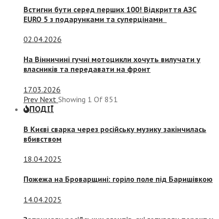
Встигни бути серед перших 100! Відкриття АЗС
EURO 5 з подарунками та суперцінами
02.04.2026
На Вінничині гучні мотоцикли хочуть вилучати у
власників та передавати на фронт
17.03.2026
Prev
Next
Showing
1
Of
851
ПОДІЇ
В Києві сварка через російську музику закінчилась
вбивством
18.04.2025
Пожежа на Броварщині: горіло поле під Баришівкою
14.04.2025