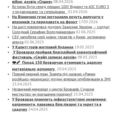
війни: досвід «Сушия»
08.04.2026
Встигни бути серед перших 100! Відкриття АЗС EURO 5
з подарунками та суперцінами
02.04.2026
На Вінничині гучні мотоцикли хочуть вилучати у
власників та передавати на фронт
17.03.2026
На щиті повернувся додому Захисник України, – солдат
Солодкий Серафим Володимирович
02.06.2025
СБУ запобігла серії нових терактів у Києві, затримано
агента
02.06.2025
У Калиті горів житловий будинок
19.05.2025
У Броварах пройшов благодійний хореографічний
фестиваль «Смайл скликає друзів»
08.05.2025
❤️‍🩹 Понад 150 броварчан отримають адресну
матеріальну допомогу
29.04.2025
Повний мирний план Трампа під назвою «‎Рамки
російсько-української угоди» вперше опублікували в ЗМІ
25.04.2025
Незвичний меморіал у центрі Броварів. Сучасне
мистецтво чи порушення порядку?
25.04.2025
У Броварах планують інфраструктурні оновлення:
капремонти, парковка біля лікарні та укриття в
садочку
24.04.2025