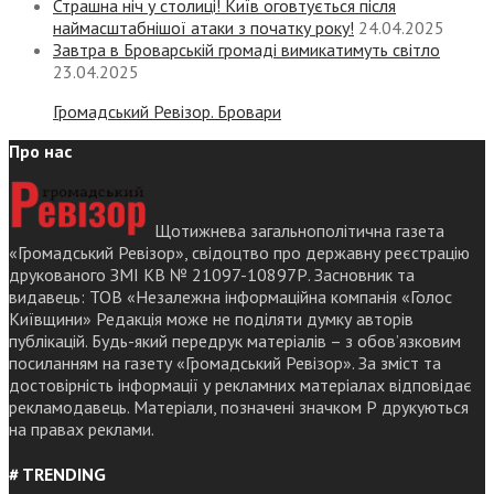
Страшна ніч у столиці! Київ оговтується після
наймасштабнішої атаки з початку року!
24.04.2025
Завтра в Броварській громаді вимикатимуть світло
23.04.2025
Громадський Ревізор. Бровари
Про нас
Щотижнева загальнополітична газета
«Громадський Ревізор», свідоцтво про державну реєстрацію
друкованого ЗМІ КВ № 21097-10897Р. Засновник та
видавець: ТОВ «Незалежна інформаційна компанія «Голос
Київщини» Редакція може не поділяти думку авторів
публікацій. Будь-який передрук матеріалів – з обов’язковим
посиланням на газету «Громадський Ревізор». За зміст та
достовірність інформації у рекламних матеріалах відповідає
рекламодавець. Матеріали, позначені значком Р друкуються
на правах реклами.
# TRENDING