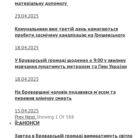
матеріальну допомогу
29.04.2025
Комунальники вже третій день намагаються
пробити засмічену каналізацію на Грушевського
18.04.2025
У Броварській громаді щоденно о 9:00 у хвилину
мовчання лунатимуть метроном та Гімн України
18.04.2025
На Броварщині чоловік подавився м’ясом та
пережив клінічну смерть
15.04.2025
Prev
Next
Showing
1
Of
588
АНОНСИ
Завтра в Броварській громаді вимикатимуть світло