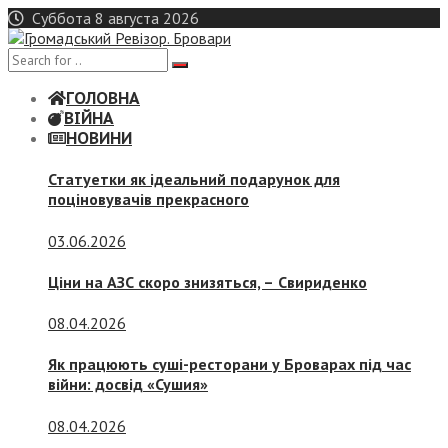
Skip
Суббота 8 августа 2026
to
content
ГОЛОВНА
ВІЙНА
НОВИНИ
Статуетки як ідеальний подарунок для
поціновувачів прекрасного
03.06.2026
Ціни на АЗС скоро знизяться, –
Свириденко
08.04.2026
Як працюють суші-ресторани у Броварах під час
війни: досвід «Сушия»
08.04.2026