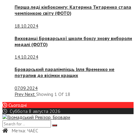
Перша леді кікбоксингу: Катерина Титаренко стала
чемпіонкою світу (ФОТО)
18.10.2024
Вихованці Броварської школи боксу знову вибороли
медалі (ФОТО)
14.10.2024
Броварський паралімпієць Ілля Яременко не
потрапив до вісімки кращих
07.09.2024
Prev
Next
Showing
1
Of
18
Сьогодні
Суббота 8 августа 2026
Метка:
ЧАЕС