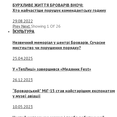
БУРХЛИВЕ ЖИТТЯ БРОВАРІВ ВНОЧІ:
Хто найчастіше порушує комендантську годину
29.08.2022
Prev
Next
Showing
1
Of
26
КУЛЬТУРА
Незвичний меморіал у центрі Броварів. Сучасне
мистецтво чи порушення порядку?
25.04.2025
У «ТепЛиці» завершився «Медяник Fest»
26.12.2023
“Броварський” МіГ-15 став найстарішим експонатом
у музеї авіації
10.05.2023