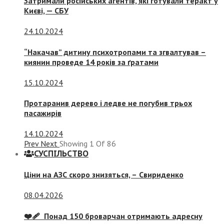
Затримали російських агентів, які готували теракт у
Києві, — СБУ
24.10.2024
“Накачав” дитину психотропами та згвалтував –
киянин проведе 14 років за ґратами
15.10.2024
Протаранив дерево і ледве не погубив трьох
пасажирів
14.10.2024
Prev
Next
Showing
1
Of
86
СУСПIЛЬСТВО
Ціни на АЗС скоро знизяться, –
Свириденко
08.04.2026
❤️‍🩹 Понад 150 броварчан отримають адресну