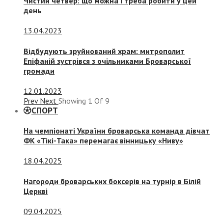
Чистий четвер: що можна і треба робити у цей
день
13.04.2023
Відбудують зруйнований храм: митрополит
Епіфаній зустрівся з очільниками Броварської
громади
12.01.2023
Prev
Next
Showing
1
Of
9
СПОРТ
На чемпіонаті України броварська команда дівчат
ФК «Тікі-Така» перемагає вінницьку «Ниву»
18.04.2025
Нагороди броварських боксерів на турнір в Білій
Церкві
09.04.2025