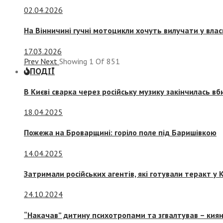
02.04.2026
На Вінничині гучні мотоцикли хочуть вилучати у вла
17.03.2026
Prev
Next
Showing
1
Of
851
ПОДІЇ
В Києві сварка через російську музику закінчилась в
18.04.2025
Пожежа на Броварщині: горіло поле під Баришівкою
14.04.2025
Затримали російських агентів, які готували теракт у К
24.10.2024
“Накачав” дитину психотропами та згвалтував – киян