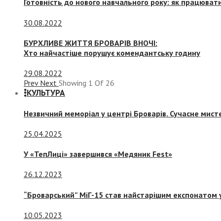
Готовність до нового навчального року: як працювати
30.08.2022
БУРХЛИВЕ ЖИТТЯ БРОВАРІВ ВНОЧІ:
Хто найчастіше порушує комендантську годину
29.08.2022
Prev
Next
Showing
1
Of
26
КУЛЬТУРА
Незвичний меморіал у центрі Броварів. Сучасне мис
25.04.2025
У «ТепЛиці» завершився «Медяник Fest»
26.12.2023
“Броварський” МіГ-15 став найстарішим експонатом у
10.05.2023