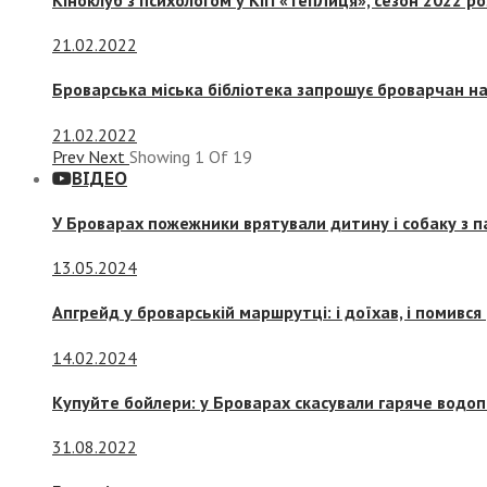
21.02.2022
Броварська міська бібліотека запрошує броварчан 
21.02.2022
Prev
Next
Showing
1
Of
19
ВІДЕО
У Броварах пожежники врятували дитину і собаку з 
13.05.2024
Апгрейд у броварській маршрутці: і доїхав, і помився
14.02.2024
Купуйте бойлери: у Броварах скасували гаряче водоп
31.08.2022