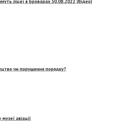
муть ліцеї в Броварах 30.08.2022 (Відео)
тецтво чи порушення порядку?
 музеї авіації