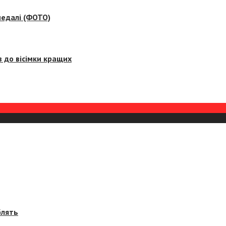
медалі (ФОТО)
 до вісімки кращих
блять