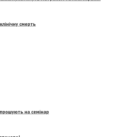
клінічну смерть
запрошують на семінар
озпочато!