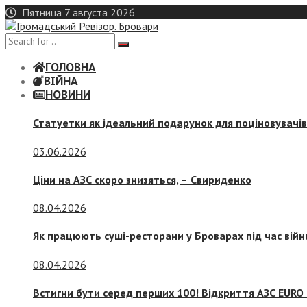
Skip
Пятница 7 августа 2026
to
content
ГОЛОВНА
ВІЙНА
НОВИНИ
Статуетки як ідеальний подарунок для поціновувачі
03.06.2026
Ціни на АЗС скоро знизяться, –
Свириденко
08.04.2026
Як працюють суші-ресторани у Броварах під час війн
08.04.2026
Встигни бути серед перших 100! Відкриття АЗС EURO