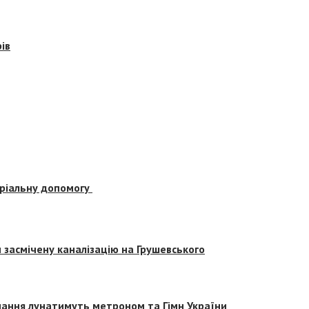
ів
еріальну допомогу
засмічену каналізацію на Грушевського
вчання лунатимуть метроном та Гімн України