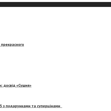
в прекрасного
и: досвід «Сушия»
 5 з подарунками та суперцінами