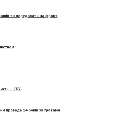
сників та передавати на фронт
бивством
иєві, — СБУ
ин проведе 14 років за ґратами