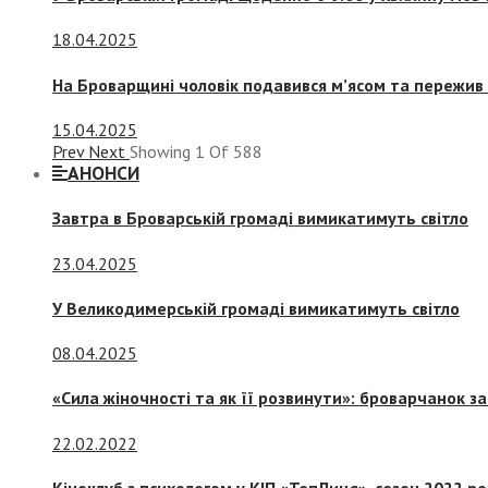
18.04.2025
На Броварщині чоловік подавився м’ясом та пережив 
15.04.2025
Prev
Next
Showing
1
Of
588
АНОНСИ
Завтра в Броварській громаді вимикатимуть світло
23.04.2025
У Великодимерській громаді вимикатимуть світло
08.04.2025
«Сила жіночності та як її розвинути»: броварчанок 
22.02.2022
Кіноклуб з психологом у КІП «ТепЛиця», сезон 2022 р