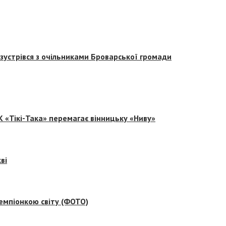
зустрівся з очільниками Броварської громади
 «Тікі-Така» перемагає вінницьку «Ниву»
ві
емпіонкою світу (ФОТО)