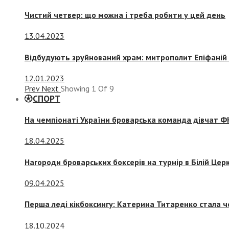
Чистий четвер: що можна і треба робити у цей день
13.04.2023
Відбудують зруйнований храм: митрополит Епіфаній 
12.01.2023
Prev
Next
Showing
1
Of
9
СПОРТ
На чемпіонаті України броварська команда дівчат ФК
18.04.2025
Нагороди броварських боксерів на турнір в Білій Церк
09.04.2025
Перша леді кікбоксингу: Катерина Титаренко стала ч
18.10.2024