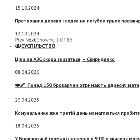
15.10.2024
Протаранив дерево і ледве не погубив трьох пасажир
14.10.2024
Prev
Next
Showing
1
Of
86
СУСПIЛЬСТВО
Ціни на АЗС скоро знизяться, –
Свириденко
08.04.2026
❤️‍🩹 Понад 150 броварчан отримають адресну мат
29.04.2025
Комунальники вже третій день намагаються пробити 
18.04.2025
У Броварській громаді щоденно о 9:00 у хвилину мо