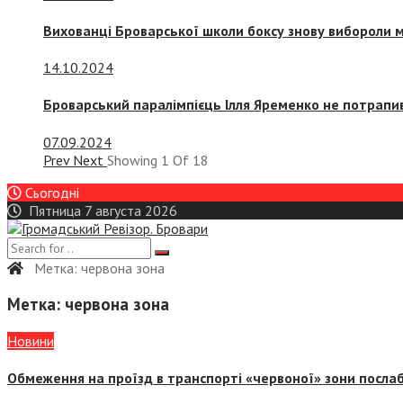
Вихованці Броварської школи боксу знову вибороли 
14.10.2024
Броварський паралімпієць Ілля Яременко не потрапив
07.09.2024
Prev
Next
Showing
1
Of
18
Сьогодні
Пятница 7 августа 2026
Метка:
червона зона
Метка:
червона зона
Новини
Обмеження на проїзд в транспорті «червоної» зони посла