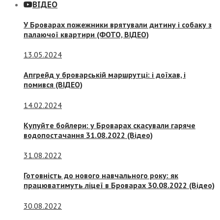
ВІДЕО
У Броварах пожежники врятували дитину і собаку з
палаючої квартири (ФОТО, ВІДЕО)
13.05.2024
Апгрейд у броварській маршрутці: і доїхав, і
помився (ВІДЕО)
14.02.2024
Купуйте бойлери: у Броварах скасували гаряче
водопостачання 31.08.2022 (Відео)
31.08.2022
Готовність до нового навчального року: як
працюватимуть ліцеї в Броварах 30.08.2022 (Відео)
30.08.2022