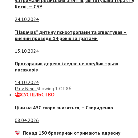
Затримали російських агентів, які готували теракт у
Києві, — СБУ
24.10.2024
“Накачав” дитину психотропами та згвалтував –
киянин проведе 14 років за ґратами
15.10.2024
Протаранив дерево і ледве не погубив трьох
пасажирів
14.10.2024
Prev
Next
Showing
1
Of
86
СУСПIЛЬСТВО
Ціни на АЗС скоро знизяться, –
Свириденко
08.04.2026
Понад 150 броварчан отримають адресну