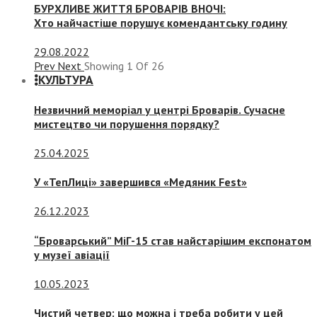
БУРХЛИВЕ ЖИТТЯ БРОВАРІВ ВНОЧІ:
Хто найчастіше порушує комендантську годину
29.08.2022
Prev
Next
Showing
1
Of
26
КУЛЬТУРА
Незвичний меморіал у центрі Броварів. Сучасне
мистецтво чи порушення порядку?
25.04.2025
У «ТепЛиці» завершився «Медяник Fest»
26.12.2023
“Броварський” МіГ-15 став найстарішим експонатом
у музеї авіації
10.05.2023
Чистий четвер: що можна і треба робити у цей