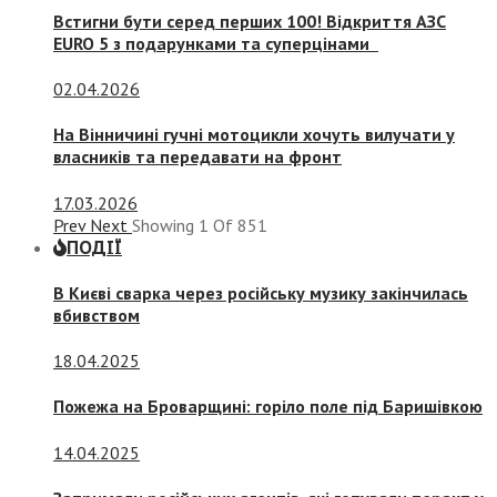
Встигни бути серед перших 100! Відкриття АЗС
EURO 5 з подарунками та суперцінами
02.04.2026
На Вінничині гучні мотоцикли хочуть вилучати у
власників та передавати на фронт
17.03.2026
Prev
Next
Showing
1
Of
851
ПОДІЇ
В Києві сварка через російську музику закінчилась
вбивством
18.04.2025
Пожежа на Броварщині: горіло поле під Баришівкою
14.04.2025