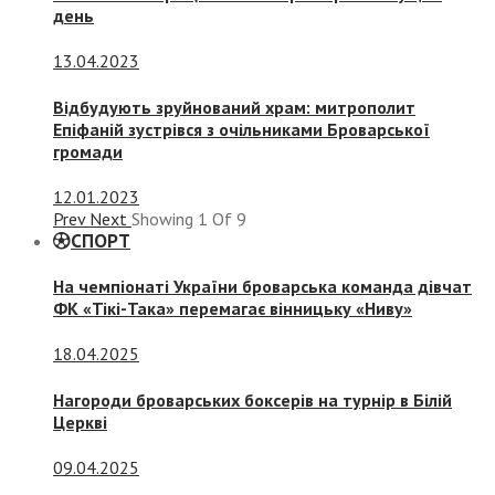
день
13.04.2023
Відбудують зруйнований храм: митрополит
Епіфаній зустрівся з очільниками Броварської
громади
12.01.2023
Prev
Next
Showing
1
Of
9
СПОРТ
На чемпіонаті України броварська команда дівчат
ФК «Тікі-Така» перемагає вінницьку «Ниву»
18.04.2025
Нагороди броварських боксерів на турнір в Білій
Церкві
09.04.2025