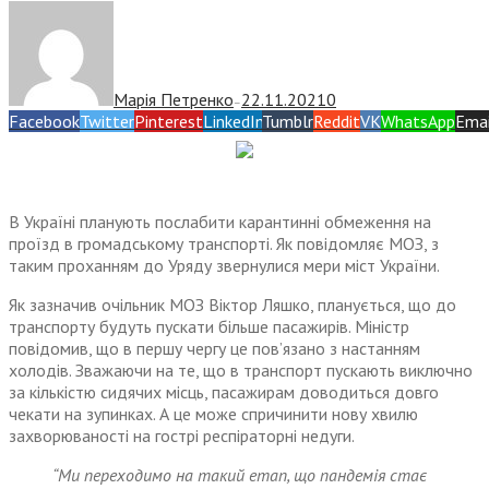
Марія Петренко
22.11.2021
0
—
Facebook
Twitter
Pinterest
LinkedIn
Tumblr
Reddit
VK
WhatsApp
Emai
В Україні планують послабити карантинні обмеження на
проїзд в громадському транспорті. Як повідомляє МОЗ, з
таким проханням до Уряду звернулися мери міст України.
Як зазначив очільник МОЗ Віктор Ляшко, планується, що до
транспорту будуть пускати більше пасажирів. Міністр
повідомив, що в першу чергу це пов’язано з настанням
холодів. Зважаючи на те, що в транспорт пускають виключно
за кількістю сидячих місць, пасажирам доводиться довго
чекати на зупинках. А це може спричинити нову хвилю
захворюваності на гострі респіраторні недуги.
“Ми переходимо на такий етап, що пандемія стає