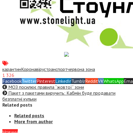
карантин
Коронавірус
транспорт
червона зона
1 326
Facebook
Twitter
Pinterest
LinkedIn
Tumblr
Reddit
VK
WhatsApp
Emai
МОЗ посилює правила “жовтої” зони
Пакет з пакетами виручить: Кабмін буде продавати
безплатні кульки
Related posts
Related posts
More from author
Новини