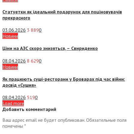
Статуетки як ідеальний подарунок для поціновувачів
прекрасного
03.06.2026
3 889
0
Новини
Ціни на АЗС скоро знизяться, –
Свириденко
08.04.2026
8 629
0
Новини
Як працюють суші-ресторани у Броварах під час війни:
досвід «Сушия»
08.04.2026
519
0
Load more
Добавить комментарий
Ваш адрес email не будет опубликован.
Обязательные поля
помечены
*