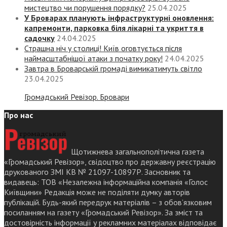
мистецтво чи порушення порядку?
25.04.2025
У Броварах планують інфраструктурні оновлення:
капремонти, парковка біля лікарні та укриття в
садочку
24.04.2025
Страшна ніч у столиці! Київ оговтується після
наймасштабнішої атаки з початку року!
24.04.2025
Завтра в Броварській громаді вимикатимуть світло
23.04.2025
Громадський Ревізор. Бровари
Про нас
Щотижнева загальнополітична газета
«Громадський Ревізор», свідоцтво про державну реєстрацію
друкованого ЗМІ КВ № 21097-10897Р. Засновник та
видавець: ТОВ «Незалежна інформаційна компанія «Голос
Київщини» Редакція може не поділяти думку авторів
публікацій. Будь-який передрук матеріалів – з обов’язковим
посиланням на газету «Громадський Ревізор». За зміст та
достовірність інформації у рекламних матеріалах відповідає