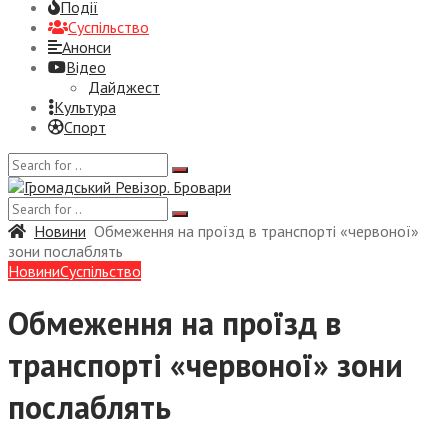
Події
Суспiльство
Анонси
Відео
Дайджест
Культура
Спорт
Новини
Обмеження на проїзд в транспорті «червоної»
зони послаблять
Новини
Суспiльство
Обмеження на проїзд в
транспорті «червоної» зони
послаблять