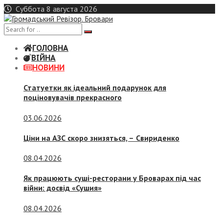
Skip
Суббота 8 августа 2026
to
content
ГОЛОВНА
ВІЙНА
НОВИНИ
Статуетки як ідеальний подарунок для
поціновувачів прекрасного
03.06.2026
Ціни на АЗС скоро знизяться, –
Свириденко
08.04.2026
Як працюють суші-ресторани у Броварах під час
війни: досвід «Сушия»
08.04.2026