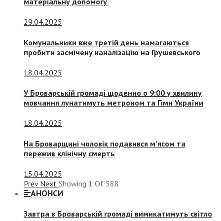
матеріальну допомогу
29.04.2025
Комунальники вже третій день намагаються
пробити засмічену каналізацію на Грушевського
18.04.2025
У Броварській громаді щоденно о 9:00 у хвилину
мовчання лунатимуть метроном та Гімн України
18.04.2025
На Броварщині чоловік подавився м’ясом та
пережив клінічну смерть
15.04.2025
Prev
Next
Showing
1
Of
588
АНОНСИ
Завтра в Броварській громаді вимикатимуть світло