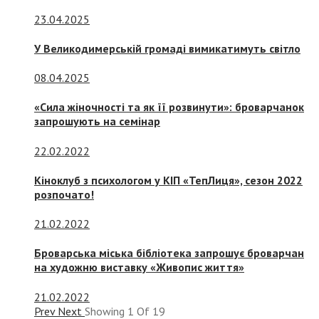
23.04.2025
У Великодимерській громаді вимикатимуть світло
08.04.2025
«Сила жіночності та як її розвинути»: броварчанок
запрошують на семінар
22.02.2022
Кіноклуб з психологом у КІП «ТепЛиця», сезон 2022
розпочато!
21.02.2022
Броварська міська бібліотека запрошує броварчан
на художню виставку «Живопис життя»
21.02.2022
Prev
Next
Showing
1
Of
19