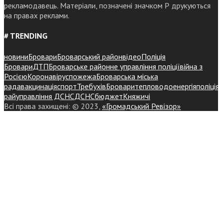
рекламодавець. Матеріали, позначені значком Р друкуються
на правах реклами.
# TRENDING
новини
Бровари
Броварський район
відео
Поліція
Бровари
ДТП
Броварське районне управління поліції
війна з
Росією
Коронавірус
пожежа
Броварська міська
рада
вакцинація
спорт
Требухів
Броваритепловодоенергія
поліція
райуправління ДСНС
ДСНС
бюджет
Княжичі
Всі права захищені: © 2023,
«Громадський Ревізор»