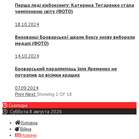
Перша леді кікбоксингу: Катерина Титаренко стала
чемпіонкою світу (ФОТО)
18.10.2024
Вихованці Броварської школи боксу знову вибороли
медалі (ФОТО)
14.10.2024
Броварський паралімпієць Ілля Яременко не
потрапив до вісімки кращих
07.09.2024
Prev
Next
Showing
1
Of
18
Сьогодні
Суббота 8 августа 2026
Головна
Війна
Новини