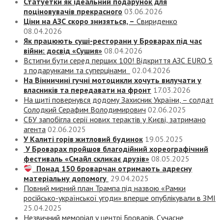
Статуетки як ідеальний подарунок для
поціновувачів прекрасного
03.06.2026
Ціни на АЗС скоро знизяться, –
Свириденко
08.04.2026
Як працюють суші-ресторани у Броварах під час
війни: досвід «Сушия»
08.04.2026
Встигни бути серед перших 100! Відкриття АЗС EURO 5
з подарунками та суперцінами
02.04.2026
На Вінничині гучні мотоцикли хочуть вилучати у
власників та передавати на фронт
17.03.2026
На щиті повернувся додому Захисник України, – солдат
Солодкий Серафим Володимирович
02.06.2025
СБУ запобігла серії нових терактів у Києві, затримано
агента
02.06.2025
У Калиті горів житловий будинок
19.05.2025
У Броварах пройшов благодійний хореографічний
фестиваль «Смайл скликає друзів»
08.05.2025
Понад 150 броварчан отримають адресну
матеріальну допомогу
29.04.2025
Повний мирний план Трампа під назвою «‎Рамки
російсько-української угоди» вперше опублікували в ЗМІ
25.04.2025
Незвичний меморіал у центрі Броварів. Сучасне