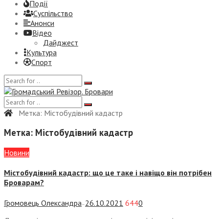
Події
Суспiльство
Анонси
Відео
Дайджест
Культура
Спорт
Метка:
Містобудівний кадастр
Метка:
Містобудівний кадастр
Новини
Містобудівний кадастр: що це таке і навіщо він потрібен
Броварам?
Громовець Олександра
26.10.2021
644
0
—