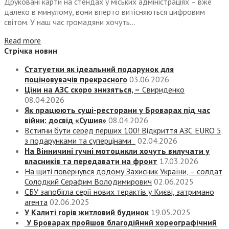
Друковані карти на стендах у міських адміністраціях – вже
далеко в минулому, вони вперто витісняються цифровим
світом. У наш час громадяни хочуть...
Read more
Стрічка новин
Статуетки як ідеальний подарунок для
поціновувачів прекрасного
03.06.2026
Ціни на АЗС скоро знизяться, –
Свириденко
08.04.2026
Як працюють суші-ресторани у Броварах під час
війни: досвід «Сушия»
08.04.2026
Встигни бути серед перших 100! Відкриття АЗС EURO 5
з подарунками та суперцінами
02.04.2026
На Вінничині гучні мотоцикли хочуть вилучати у
власників та передавати на фронт
17.03.2026
На щиті повернувся додому Захисник України, – солдат
Солодкий Серафим Володимирович
02.06.2025
СБУ запобігла серії нових терактів у Києві, затримано
агента
02.06.2025
У Калиті горів житловий будинок
19.05.2025
У Броварах пройшов благодійний хореографічний