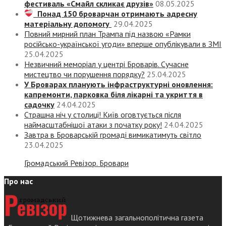
фестиваль «Смайл скликає друзів»
08.05.2025
Понад 150 броварчан отримають адресну
матеріальну допомогу
29.04.2025
Повний мирний план Трампа під назвою «‎Рамки
російсько-української угоди» вперше опублікували в ЗМІ
25.04.2025
Незвичний меморіал у центрі Броварів. Сучасне
мистецтво чи порушення порядку?
25.04.2025
У Броварах планують інфраструктурні оновлення:
капремонти, парковка біля лікарні та укриття в
садочку
24.04.2025
Страшна ніч у столиці! Київ оговтується після
наймасштабнішої атаки з початку року!
24.04.2025
Завтра в Броварській громаді вимикатимуть світло
23.04.2025
Громадський Ревізор. Бровари
Про нас
Щотижнева загальнополітична газета