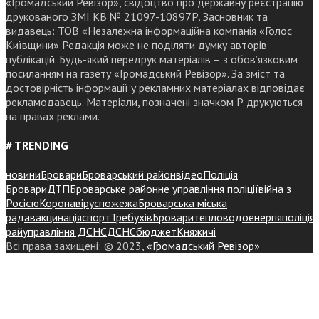
«Громадський Ревізор», свідоцтво про державну реєстрацію
друкованого ЗМІ КВ № 21097-10897Р. Засновник та
видавець: ТОВ «Незалежна інформаційна компанія «Голос
Київщини» Редакція може не поділяти думку авторів
публікацій. Будь-який передрук матеріалів – з обов’язковим
посиланням на газету «Громадський Ревізор». За зміст та
достовірність інформації у рекламних матеріалах відповідає
рекламодавець. Матеріали, позначені значком Р друкуються
на правах реклами.
# TRENDING
новини
Бровари
Броварський район
відео
Поліція
Бровари
ДТП
Броварське районне управління поліції
війна з
Росією
Коронавірус
пожежа
Броварська міська
рада
вакцинація
спорт
Требухів
Броваритепловодоенергія
поліція
райуправління ДСНС
ДСНС
бюджет
Княжичі
Всі права захищені: © 2023,
«Громадський Ревізор»