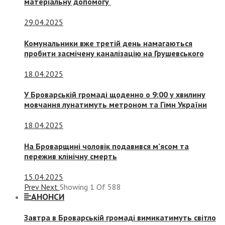
матеріальну допомогу
29.04.2025
Комунальники вже третій день намагаються
пробити засмічену каналізацію на Грушевського
18.04.2025
У Броварській громаді щоденно о 9:00 у хвилину
мовчання лунатимуть метроном та Гімн України
18.04.2025
На Броварщині чоловік подавився м’ясом та
пережив клінічну смерть
15.04.2025
Prev
Next
Showing
1
Of
588
АНОНСИ
Завтра в Броварській громаді вимикатимуть світло