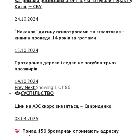
Затримали російських агентів, які готували теракт у
Києві, — СБУ
24.10.2024
“Накачав” дитину психотропами та згвалтував –
киянин проведе 14 років за ґратами
15.10.2024
Протаранив дерево і ледве не погубив трьох
пасажирів
14.10.2024
Prev
Next
Showing
1
Of
86
СУСПIЛЬСТВО
Ціни на АЗС скоро знизяться, –
Свириденко
08.04.2026
Понад 150 броварчан отримають адресну