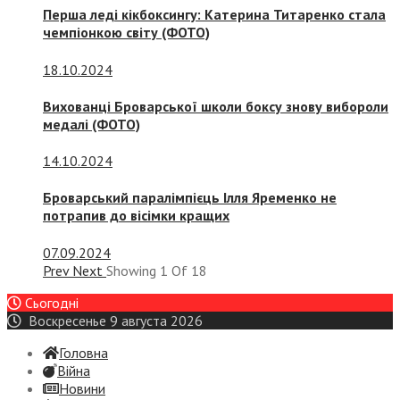
Перша леді кікбоксингу: Катерина Титаренко стала
чемпіонкою світу (ФОТО)
18.10.2024
Вихованці Броварської школи боксу знову вибороли
медалі (ФОТО)
14.10.2024
Броварський паралімпієць Ілля Яременко не
потрапив до вісімки кращих
07.09.2024
Prev
Next
Showing
1
Of
18
Сьогодні
Воскресенье 9 августа 2026
Головна
Війна
Новини