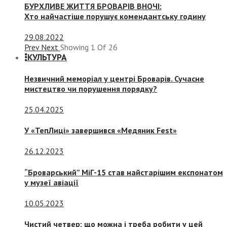
БУРХЛИВЕ ЖИТТЯ БРОВАРІВ ВНОЧІ:
Хто найчастіше порушує комендантську годину
29.08.2022
Prev
Next
Showing
1
Of
26
КУЛЬТУРА
Незвичний меморіал у центрі Броварів. Сучасне
мистецтво чи порушення порядку?
25.04.2025
У «ТепЛиці» завершився «Медяник Fest»
26.12.2023
“Броварський” МіГ-15 став найстарішим експонатом
у музеї авіації
10.05.2023
Чистий четвер: що можна і треба робити у цей