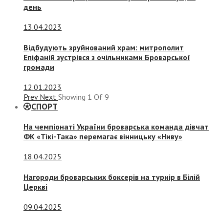
день
13.04.2023
Відбудують зруйнований храм: митрополит
Епіфаній зустрівся з очільниками Броварської
громади
12.01.2023
Prev
Next
Showing
1
Of
9
СПОРТ
На чемпіонаті України броварська команда дівчат
ФК «Тікі-Така» перемагає вінницьку «Ниву»
18.04.2025
Нагороди броварських боксерів на турнір в Білій
Церкві
09.04.2025