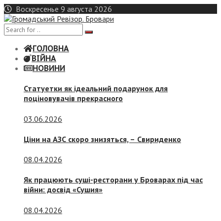
Skip
Воскресенье 9 августа 2026
to
content
ГОЛОВНА
ВІЙНА
НОВИНИ
Статуетки як ідеальний подарунок для
поціновувачів прекрасного
03.06.2026
Ціни на АЗС скоро знизяться, –
Свириденко
08.04.2026
Як працюють суші-ресторани у Броварах під час
війни: досвід «Сушия»
08.04.2026