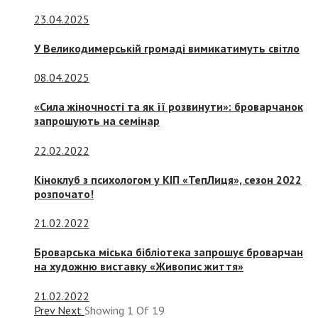
23.04.2025
У Великодимерській громаді вимикатимуть світло
08.04.2025
«Сила жіночності та як її розвинути»: броварчанок
запрошують на семінар
22.02.2022
Кіноклуб з психологом у КІП «ТепЛиця», сезон 2022
розпочато!
21.02.2022
Броварська міська бібліотека запрошує броварчан
на художню виставку «Живопис життя»
21.02.2022
Prev
Next
Showing
1
Of
19