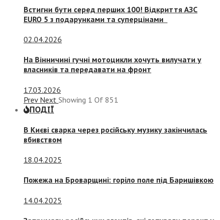
Встигни бути серед перших 100! Відкриття АЗС
EURO 5 з подарунками та суперцінами
02.04.2026
На Вінничині гучні мотоцикли хочуть вилучати у
власників та передавати на фронт
17.03.2026
Prev
Next
Showing
1
Of
851
ПОДІЇ
В Києві сварка через російську музику закінчилась
вбивством
18.04.2025
Пожежа на Броварщині: горіло поле під Баришівкою
14.04.2025