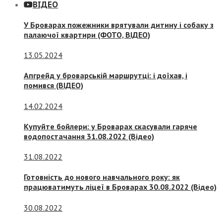
ВІДЕО
У Броварах пожежники врятували дитину і собаку з
палаючої квартири (ФОТО, ВІДЕО)
13.05.2024
Апгрейд у броварській маршрутці: і доїхав, і
помився (ВІДЕО)
14.02.2024
Купуйте бойлери: у Броварах скасували гаряче
водопостачання 31.08.2022 (Відео)
31.08.2022
Готовність до нового навчального року: як
працюватимуть ліцеї в Броварах 30.08.2022 (Відео)
30.08.2022