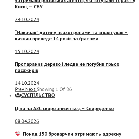
Затримали російських агентів, які готували теракт у
Києві, — СБУ
24.10.2024
“Накачав” дитину психотропами та згвалтував –
киянин проведе 14 років за ґратами
15.10.2024
Протаранив дерево і ледве не погубив трьох
пасажирів
14.10.2024
Prev
Next
Showing
1
Of
86
СУСПIЛЬСТВО
Ціни на АЗС скоро знизяться, –
Свириденко
08.04.2026
Понад 150 броварчан отримають адресну