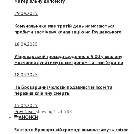
матеріальну допомогу
29.04.2025
Комунальники вже третій день намагаються
пробити засмічену каналізацію на Грушевського
18.04.2025
У Броварській громаді щоденно о 9:00 у хвилину
мовчання лунатимуть метроном та Гімн України
18.04.2025
На Броварщині чоловік подавився м’ясом та
пережив клінічну смерть
15.04.2025
Prev
Next
Showing
1
Of
588
АНОНСИ
Завтра в Броварській громаді вимикатимуть світло