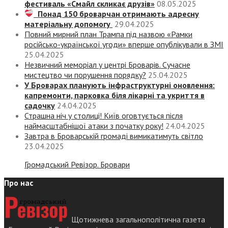
фестиваль «Смайл скликає друзів»
08.05.2025
Понад 150 броварчан отримають адресну
матеріальну допомогу
29.04.2025
Повний мирний план Трампа під назвою «‎Рамки
російсько-української угоди» вперше опублікували в ЗМІ
25.04.2025
Незвичний меморіал у центрі Броварів. Сучасне
мистецтво чи порушення порядку?
25.04.2025
У Броварах планують інфраструктурні оновлення:
капремонти, парковка біля лікарні та укриття в
садочку
24.04.2025
Страшна ніч у столиці! Київ оговтується після
наймасштабнішої атаки з початку року!
24.04.2025
Завтра в Броварській громаді вимикатимуть світло
23.04.2025
Громадський Ревізор. Бровари
Про нас
Щотижнева загальнополітична газета