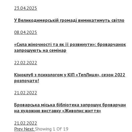
23.04.2025
У Великодимерській громаді вимикатимуть світло
08.04.2025
«Сила жіночності та як її розвинути»: броварчанок
запрошують на семінар
22.02.2022
Кіноклуб з психологом у КІП «ТепЛиця», сезон 2022
розпочато!
21.02.2022
Броварська міська бібліотека запрошує броварчан
на художню виставку «Живопис життя»
21.02.2022
Prev
Next
Showing
1
Of
19