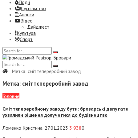
Події
Суспiльство
Анонси
Відео
Дайджест
Культура
Спорт
Метка:
сміттєпереробний завод
Метка:
сміттєпереробний завод
Головне
Сміттєпереробному заводу бути: броварські депутати
ухвалили рішення долучитися до будівництво
Ломенко Кристина
27.01.2023
3 938
0
—