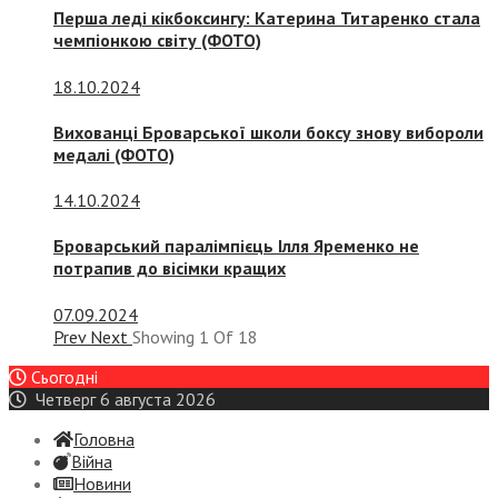
Перша леді кікбоксингу: Катерина Титаренко стала
чемпіонкою світу (ФОТО)
18.10.2024
Вихованці Броварської школи боксу знову вибороли
медалі (ФОТО)
14.10.2024
Броварський паралімпієць Ілля Яременко не
потрапив до вісімки кращих
07.09.2024
Prev
Next
Showing
1
Of
18
Сьогодні
Четверг 6 августа 2026
Головна
Війна
Новини