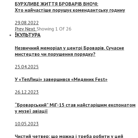
БУРХЛИВЕ ЖИТТЯ БРОВАРІВ ВНОЧІ:
Хто найчастіше порушує комендантську годину
29.08.2022
Prev
Next
Showing
1
Of
26
КУЛЬТУРА
Незвичний меморіал у центрі Броварів. Сучасне
мистецтво чи порушення порядку?
25.04.2025
У «ТепЛиці» завершився «Медяник Fest»
26.12.2023
“Броварський” МіГ-15 став найстарішим експонатом
у музеї авіації
10.05.2023
Чистий четвер: що можна і треба робити у цей