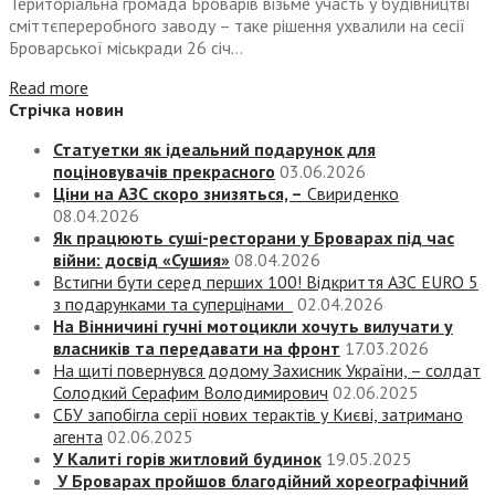
Територіальна громада Броварів візьме участь у будівництві
сміттєпереробного заводу – таке рішення ухвалили на сесії
Броварської міськради 26 січ...
Read more
Стрічка новин
Статуетки як ідеальний подарунок для
поціновувачів прекрасного
03.06.2026
Ціни на АЗС скоро знизяться, –
Свириденко
08.04.2026
Як працюють суші-ресторани у Броварах під час
війни: досвід «Сушия»
08.04.2026
Встигни бути серед перших 100! Відкриття АЗС EURO 5
з подарунками та суперцінами
02.04.2026
На Вінничині гучні мотоцикли хочуть вилучати у
власників та передавати на фронт
17.03.2026
На щиті повернувся додому Захисник України, – солдат
Солодкий Серафим Володимирович
02.06.2025
СБУ запобігла серії нових терактів у Києві, затримано
агента
02.06.2025
У Калиті горів житловий будинок
19.05.2025
У Броварах пройшов благодійний хореографічний