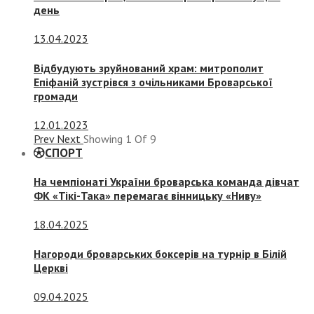
день
13.04.2023
Відбудують зруйнований храм: митрополит
Епіфаній зустрівся з очільниками Броварської
громади
12.01.2023
Prev
Next
Showing
1
Of
9
СПОРТ
На чемпіонаті України броварська команда дівчат
ФК «Тікі-Така» перемагає вінницьку «Ниву»
18.04.2025
Нагороди броварських боксерів на турнір в Білій
Церкві
09.04.2025