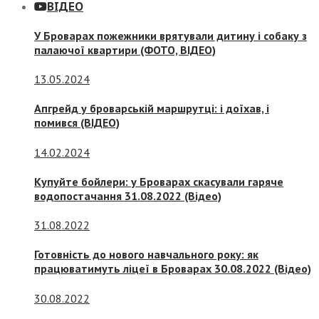
ВІДЕО
У Броварах пожежники врятували дитину і собаку з
палаючої квартири (ФОТО, ВІДЕО)
13.05.2024
Апгрейд у броварській маршрутці: і доїхав, і
помився (ВІДЕО)
14.02.2024
Купуйте бойлери: у Броварах скасували гаряче
водопостачання 31.08.2022 (Відео)
31.08.2022
Готовність до нового навчального року: як
працюватимуть ліцеї в Броварах 30.08.2022 (Відео)
30.08.2022