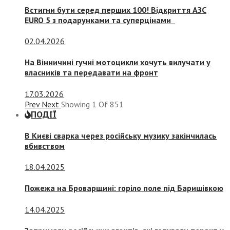
Встигни бути серед перших 100! Відкриття АЗС
EURO 5 з подарунками та суперцінами
02.04.2026
На Вінничині гучні мотоцикли хочуть вилучати у
власників та передавати на фронт
17.03.2026
Prev
Next
Showing
1
Of
851
ПОДІЇ
В Києві сварка через російську музику закінчилась
вбивством
18.04.2025
Пожежа на Броварщині: горіло поле під Баришівкою
14.04.2025