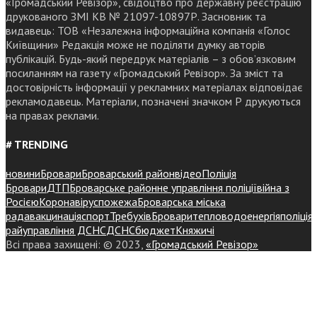
«Громадський Ревізор», свідоцтво про державну реєстрацію
друкованого ЗМІ КВ № 21097-10897Р. Засновник та
видавець: ТОВ «Незалежна інформаційна компанія «Голос
Київщини» Редакція може не поділяти думку авторів
публікацій. Будь-який передрук матеріалів – з обов’язковим
посиланням на газету «Громадський Ревізор». За зміст та
достовірність інформації у рекламних матеріалах відповідає
рекламодавець. Матеріали, позначені значком Р друкуються
на правах реклами.
# TRENDING
новини
Бровари
Броварський район
відео
Поліція
Бровари
ДТП
Броварське районне управління поліції
війна з
Росією
Коронавірус
пожежа
Броварська міська
рада
вакцинація
спорт
Требухів
Броваритепловодоенергія
поліція
райуправління ДСНС
ДСНС
бюджет
Княжичі
Всі права захищені: © 2023,
«Громадський Ревізор»