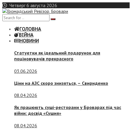
Skip
Четверг 6 августа 2026
to
content
ГОЛОВНА
ВІЙНА
НОВИНИ
Статуетки як ідеальний подарунок для
поціновувачів прекрасного
03.06.2026
Ціни на АЗС скоро знизяться, –
Свириденко
08.04.2026
Як працюють суші-ресторани у Броварах під час
війни: досвід «Сушия»
08.04.2026