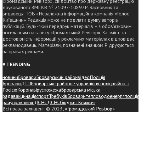
«Громадський Ревізор», свідоцтво про державну реєстрацію
друкованого ЗМІ КВ № 21097-10897Р. Засновник та
видавець: ТОВ «Незалежна інформаційна компанія «Голос
Київщини» Редакція може не поділяти думку авторів
публікацій. Будь-який передрук матеріалів – з обов’язковим
посиланням на газету «Громадський Ревізор». За зміст та
достовірність інформації у рекламних матеріалах відповідає
рекламодавець. Матеріали, позначені значком Р друкуються
на правах реклами.
# TRENDING
новини
Бровари
Броварський район
відео
Поліція
Бровари
ДТП
Броварське районне управління поліції
війна з
Росією
Коронавірус
пожежа
Броварська міська
рада
вакцинація
спорт
Требухів
Броваритепловодоенергія
поліція
райуправління ДСНС
ДСНС
бюджет
Княжичі
Всі права захищені: © 2023,
«Громадський Ревізор»