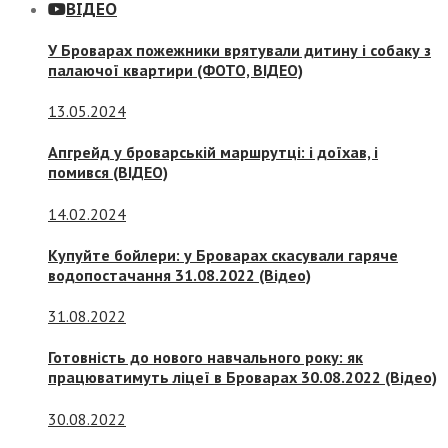
ВІДЕО
У Броварах пожежники врятували дитину і собаку з
палаючої квартири (ФОТО, ВІДЕО)
13.05.2024
Апгрейд у броварській маршрутці: і доїхав, і
помився (ВІДЕО)
14.02.2024
Купуйте бойлери: у Броварах скасували гаряче
водопостачання 31.08.2022 (Відео)
31.08.2022
Готовність до нового навчального року: як
працюватимуть ліцеї в Броварах 30.08.2022 (Відео)
30.08.2022