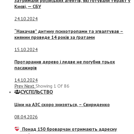
Затримали російських агентів, які готували теракт у
Києві, — СБУ
24.10.2024
“Накачав” дитину психотропами та згвалтував –
киянин проведе 14 років за ґратами
15.10.2024
Протаранив дерево і ледве не погубив трьох
пасажирів
14.10.2024
Prev
Next
Showing
1
Of
86
СУСПIЛЬСТВО
Ціни на АЗС скоро знизяться, –
Свириденко
08.04.2026
Понад 150 броварчан отримають адресну