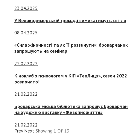
23.04.2025
У Великодимерській громаді вимикатимуть світло
08.04.2025
«Сила жіночності та як її розвинути»: броварчанок
запрошують на семінар
22.02.2022
Кіноклуб з психологом у КІП «ТепЛиця», сезон 2022
розпочато!
21.02.2022
Броварська міська бібліотека запрошує броварчан
на художню виставку «Живопис життя»
21.02.2022
Prev
Next
Showing
1
Of
19