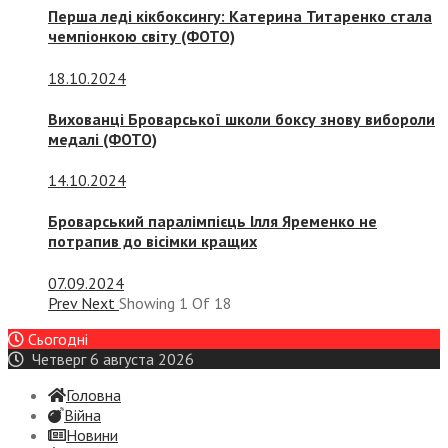
Перша леді кікбоксингу: Катерина Титаренко стала
чемпіонкою світу (ФОТО)
18.10.2024
Вихованці Броварської школи боксу знову вибороли
медалі (ФОТО)
14.10.2024
Броварський паралімпієць Ілля Яременко не
потрапив до вісімки кращих
07.09.2024
Prev
Next
Showing
1
Of
18
Сьогодні
Четверг 6 августа 2026
Головна
Війна
Новини