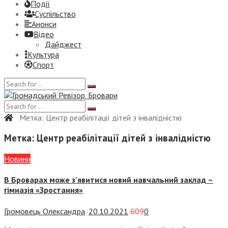
Події
Суспiльство
Анонси
Відео
Дайджест
Культура
Спорт
Метка:
Центр реабілітації дітей з інвалідністю
Метка:
Центр реабілітації дітей з інвалідністю
Новини
В Броварах може з’явитися новий навчальний заклад –
гімназія «Зростання»
Громовець Олександра
20.10.2021
609
0
—