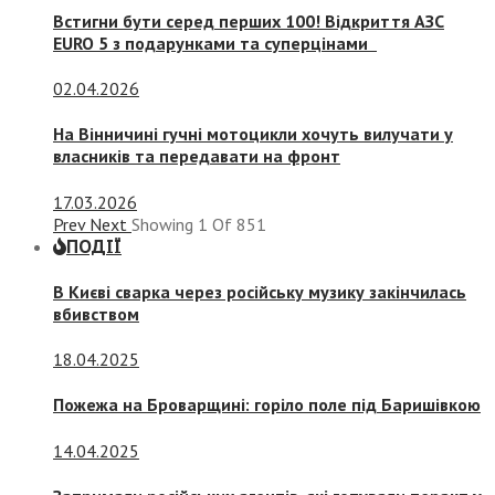
Встигни бути серед перших 100! Відкриття АЗС
EURO 5 з подарунками та суперцінами
02.04.2026
На Вінничині гучні мотоцикли хочуть вилучати у
власників та передавати на фронт
17.03.2026
Prev
Next
Showing
1
Of
851
ПОДІЇ
В Києві сварка через російську музику закінчилась
вбивством
18.04.2025
Пожежа на Броварщині: горіло поле під Баришівкою
14.04.2025