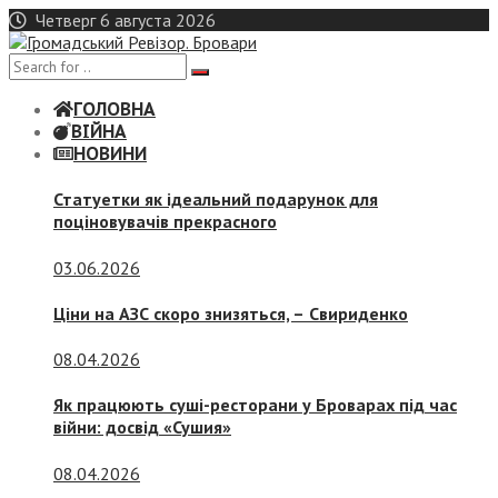
Skip
Четверг 6 августа 2026
to
content
ГОЛОВНА
ВІЙНА
НОВИНИ
Статуетки як ідеальний подарунок для
поціновувачів прекрасного
03.06.2026
Ціни на АЗС скоро знизяться, –
Свириденко
08.04.2026
Як працюють суші-ресторани у Броварах під час
війни: досвід «Сушия»
08.04.2026