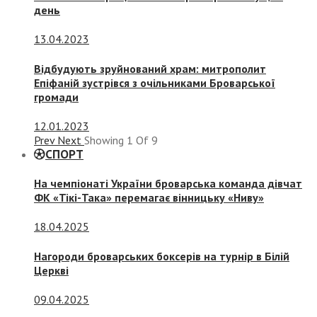
день
13.04.2023
Відбудують зруйнований храм: митрополит
Епіфаній зустрівся з очільниками Броварської
громади
12.01.2023
Prev
Next
Showing
1
Of
9
СПОРТ
На чемпіонаті України броварська команда дівчат
ФК «Тікі-Така» перемагає вінницьку «Ниву»
18.04.2025
Нагороди броварських боксерів на турнір в Білій
Церкві
09.04.2025