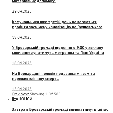
матеріальну допомогу
29.04.2025
Комунальники вже третій день намагаються
пробити засмічену каналізацію на Грушевського
18.04.2025
У Броварській громаді щоденно о 9:00 у хвилину
мовчання лунатимуть метроном та Гімн України
18.04.2025
На Броварщині чоловік подавився м’ясом та
пережив клінічну смерть
15.04.2025
Prev
Next
Showing
1
Of
588
АНОНСИ
Завтра в Броварській громаді вимикатимуть світло