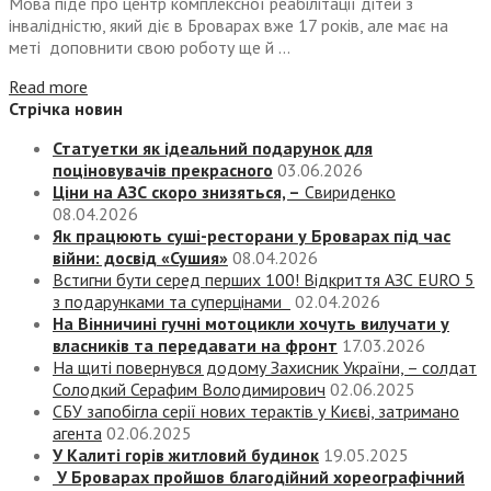
Мова піде про центр комплексної реабілітації дітей з
інвалідністю, який діє в Броварах вже 17 років, але має на
меті доповнити свою роботу ще й ...
Read more
Стрічка новин
Статуетки як ідеальний подарунок для
поціновувачів прекрасного
03.06.2026
Ціни на АЗС скоро знизяться, –
Свириденко
08.04.2026
Як працюють суші-ресторани у Броварах під час
війни: досвід «Сушия»
08.04.2026
Встигни бути серед перших 100! Відкриття АЗС EURO 5
з подарунками та суперцінами
02.04.2026
На Вінничині гучні мотоцикли хочуть вилучати у
власників та передавати на фронт
17.03.2026
На щиті повернувся додому Захисник України, – солдат
Солодкий Серафим Володимирович
02.06.2025
СБУ запобігла серії нових терактів у Києві, затримано
агента
02.06.2025
У Калиті горів житловий будинок
19.05.2025
У Броварах пройшов благодійний хореографічний