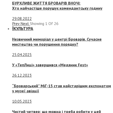
БУРХЛИВЕ ЖИТТЯ БРОВАРІВ ВНОЧІ:
Хто найчастіше порушує комендантську годину
29.08.2022
Prev
Next
Showing
1
Of
26
КУЛЬТУРА
Незвичний меморіал у центрі Броварів. Сучасне
мистецтво чи порушення порядку?
25.04.2025
У «ТепЛиці» завершився «Медяник Fest»
26.12.2023
“Броварський” МіГ-15 став найстарішим експонатом
у музеї авіації
10.05.2023
Чистий четвер: що можна і треба робити у цей