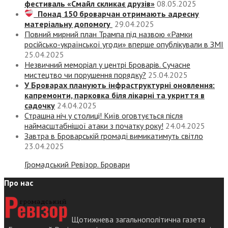
фестиваль «Смайл скликає друзів»
08.05.2025
Понад 150 броварчан отримають адресну
матеріальну допомогу
29.04.2025
Повний мирний план Трампа під назвою «‎Рамки
російсько-української угоди» вперше опублікували в ЗМІ
25.04.2025
Незвичний меморіал у центрі Броварів. Сучасне
мистецтво чи порушення порядку?
25.04.2025
У Броварах планують інфраструктурні оновлення:
капремонти, парковка біля лікарні та укриття в
садочку
24.04.2025
Страшна ніч у столиці! Київ оговтується після
наймасштабнішої атаки з початку року!
24.04.2025
Завтра в Броварській громаді вимикатимуть світло
23.04.2025
Громадський Ревізор. Бровари
Про нас
Щотижнева загальнополітична газета