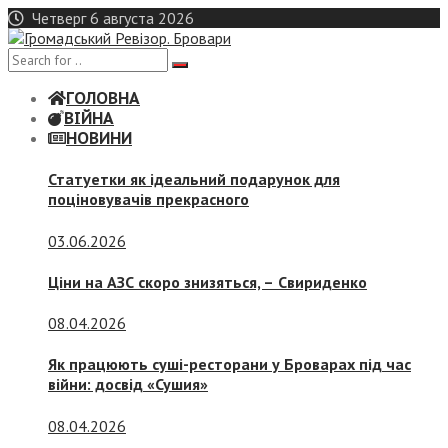
Skip
Четверг 6 августа 2026
to
content
ГОЛОВНА
ВІЙНА
НОВИНИ
Статуетки як ідеальний подарунок для
поціновувачів прекрасного
03.06.2026
Ціни на АЗС скоро знизяться, –
Свириденко
08.04.2026
Як працюють суші-ресторани у Броварах під час
війни: досвід «Сушия»
08.04.2026