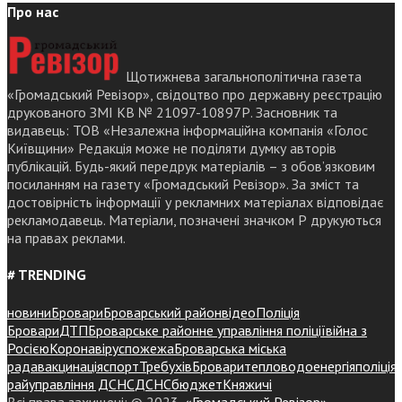
Про нас
Щотижнева загальнополітична газета
«Громадський Ревізор», свідоцтво про державну реєстрацію
друкованого ЗМІ КВ № 21097-10897Р. Засновник та
видавець: ТОВ «Незалежна інформаційна компанія «Голос
Київщини» Редакція може не поділяти думку авторів
публікацій. Будь-який передрук матеріалів – з обов’язковим
посиланням на газету «Громадський Ревізор». За зміст та
достовірність інформації у рекламних матеріалах відповідає
рекламодавець. Матеріали, позначені значком Р друкуються
на правах реклами.
# TRENDING
новини
Бровари
Броварський район
відео
Поліція
Бровари
ДТП
Броварське районне управління поліції
війна з
Росією
Коронавірус
пожежа
Броварська міська
рада
вакцинація
спорт
Требухів
Броваритепловодоенергія
поліція
райуправління ДСНС
ДСНС
бюджет
Княжичі
Всі права захищені: © 2023,
«Громадський Ревізор»