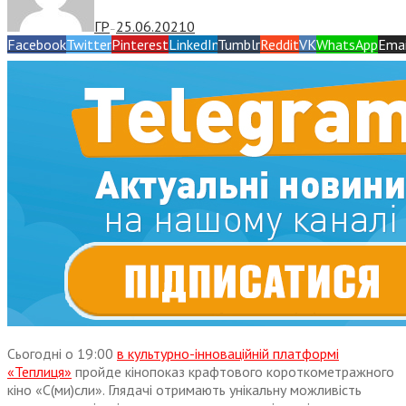
ГР
25.06.2021
0
—
Facebook
Twitter
Pinterest
LinkedIn
Tumblr
Reddit
VK
WhatsApp
Emai
Сьогодні о 19:00
в культурно-інноваційній платформі
«Теплиця»
пройде кінопоказ крафтового короткометражного
кіно «С(ми)сли». Глядачі отримають унікальну можливість