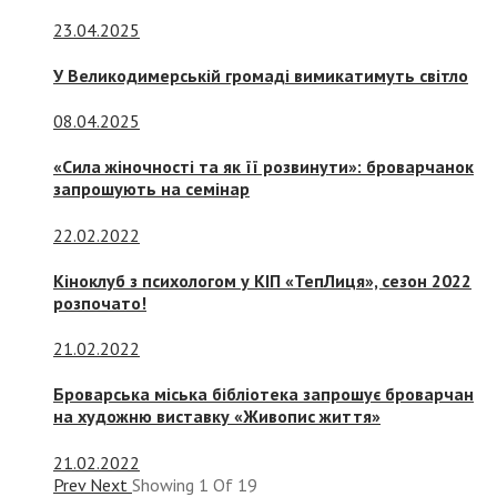
23.04.2025
У Великодимерській громаді вимикатимуть світло
08.04.2025
«Сила жіночності та як її розвинути»: броварчанок
запрошують на семінар
22.02.2022
Кіноклуб з психологом у КІП «ТепЛиця», сезон 2022
розпочато!
21.02.2022
Броварська міська бібліотека запрошує броварчан
на художню виставку «Живопис життя»
21.02.2022
Prev
Next
Showing
1
Of
19