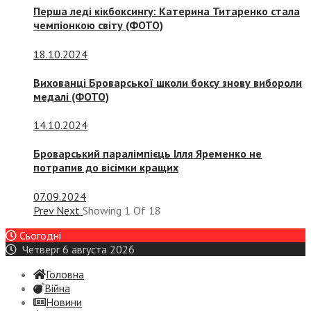
Перша леді кікбоксингу: Катерина Титаренко стала
чемпіонкою світу (ФОТО)
18.10.2024
Вихованці Броварської школи боксу знову вибороли
медалі (ФОТО)
14.10.2024
Броварський паралімпієць Ілля Яременко не
потрапив до вісімки кращих
07.09.2024
Prev
Next
Showing
1
Of
18
Сьогодні
Четверг 6 августа 2026
Головна
Війна
Новини