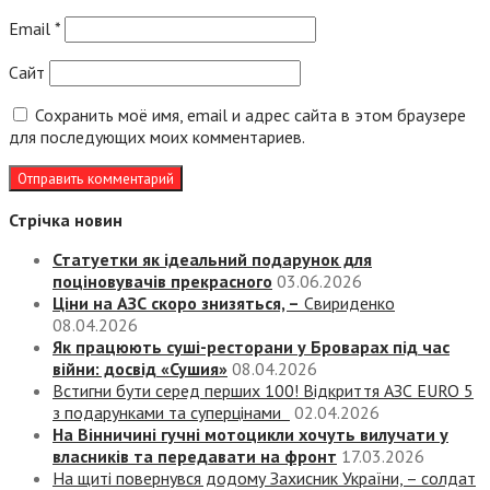
Email
*
Сайт
Сохранить моё имя, email и адрес сайта в этом браузере
для последующих моих комментариев.
Стрічка новин
Статуетки як ідеальний подарунок для
поціновувачів прекрасного
03.06.2026
Ціни на АЗС скоро знизяться, –
Свириденко
08.04.2026
Як працюють суші-ресторани у Броварах під час
війни: досвід «Сушия»
08.04.2026
Встигни бути серед перших 100! Відкриття АЗС EURO 5
з подарунками та суперцінами
02.04.2026
На Вінничині гучні мотоцикли хочуть вилучати у
власників та передавати на фронт
17.03.2026
На щиті повернувся додому Захисник України, – солдат