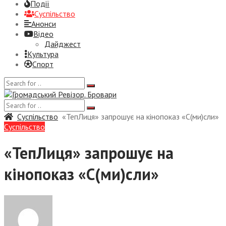
Події
Суспiльство
Анонси
Відео
Дайджест
Культура
Спорт
Суспiльство
«ТепЛиця» запрошує на кінопоказ «С(ми)сли»
Суспiльство
«ТепЛиця» запрошує на
кінопоказ «С(ми)сли»