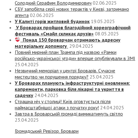
Солодкий Серафим Володимирович
02.06.2025
СБУ запобігла серії нових терактів у Києві, затримано
агента
02.06.2025
У Калиті горів житловий будинок
19.05.2025
У Броварах пройшов благодійний хореографічний
фестиваль «Смайл скликає друзів»
08.05.2025
Понад 150 броварчан отримають адресну
матеріальну допомогу
29.04.2025
Повний мирний план Трампа під назвою «‎Рамки
російсько-української угоди» вперше опублікували в ЗМІ
25.04.2025
Незвичний меморіал у центрі Броварів. Сучасне
мистецтво чи порушення порядку?
25.04.2025
У Броварах планують інфраструктурні оновлення:
капремонти, парковка біля лікарні та укриття в
садочку
24.04.2025
Страшна ніч у столиці! Київ оговтується після
наймасштабнішої атаки з початку року!
24.04.2025
Завтра в Броварській громаді вимикатимуть світло
23.04.2025
Громадський Ревізор. Бровари