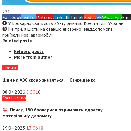
221
Facebook
Twitter
Pinterest
LinkedIn
Tumblr
Reddit
VK
WhatsApp
Emai
У Броварах святкують 25-ту річницю Конституції України
Не три, а шість: на станцію екстреної меддопомоги
приїхали нові автомобілі
Related posts
Related posts
More from author
Новини
Ціни на АЗС скоро знизяться, –
Свириденко
08.04.2026
8 591
0
Суспiльство
Понад 150 броварчан отримають адресну
матеріальну допомогу
29.04.2025
13 964
0