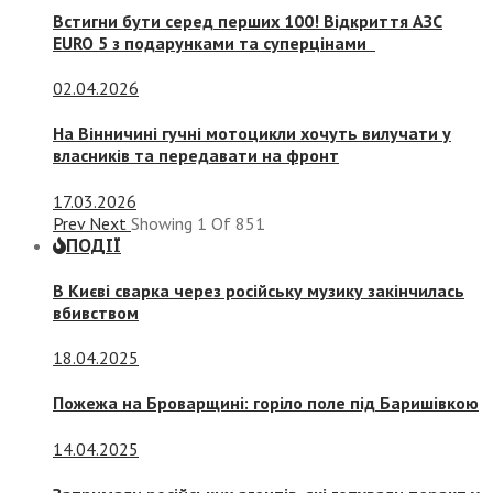
Встигни бути серед перших 100! Відкриття АЗС
EURO 5 з подарунками та суперцінами
02.04.2026
На Вінничині гучні мотоцикли хочуть вилучати у
власників та передавати на фронт
17.03.2026
Prev
Next
Showing
1
Of
851
ПОДІЇ
В Києві сварка через російську музику закінчилась
вбивством
18.04.2025
Пожежа на Броварщині: горіло поле під Баришівкою
14.04.2025