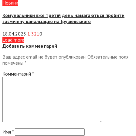
Новини
Комунальники вже третій день намагаються пробити
засмічену каналізацію на Грушевського
18.04.2025
1 321
0
Load more
Добавить комментарий
Ваш адрес email не будет опубликован.
Обязательные поля
помечены
*
Комментарий
*
Имя
*