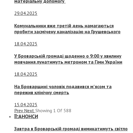
матеріальну допомогу
29.04.2025
Комунальники вже третій день намагаються
пробити засмічену каналізацію на Грушевського
18.04.2025
У Броварській громаді щоденно о 9:00 у хвилину
мовчання лунатимуть метроном та Гімн України
18.04.2025
На Броварщині чоловік подавився м’ясом та
пережив клінічну смерть
15.04.2025
Prev
Next
Showing
1
Of
588
АНОНСИ
Завтра в Броварській громаді вимикатимуть світло