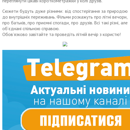
переглянути цікаві короткометражки у колі друзів.
Сюжети будуть дуже різними: від спостерігання за природою
до внутрішніх переживань. Фільми розкажуть про літні вечори,
про батьків, про приємні спогади, про друзів. Всі такі різні, але
об‘єднані спільною справою.
Обов’язково завітайте та проведіть літній вечір з користю!