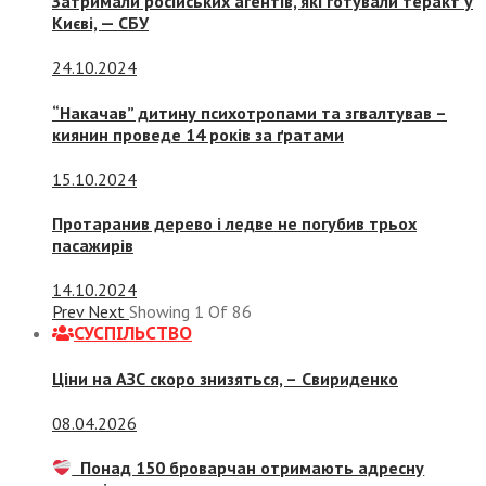
Затримали російських агентів, які готували теракт у
Києві, — СБУ
24.10.2024
“Накачав” дитину психотропами та згвалтував –
киянин проведе 14 років за ґратами
15.10.2024
Протаранив дерево і ледве не погубив трьох
пасажирів
14.10.2024
Prev
Next
Showing
1
Of
86
СУСПIЛЬСТВО
Ціни на АЗС скоро знизяться, –
Свириденко
08.04.2026
Понад 150 броварчан отримають адресну