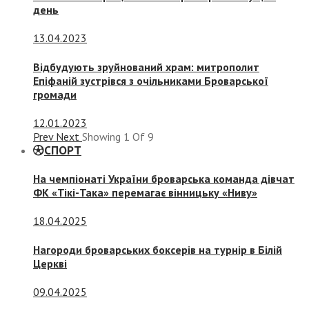
день
13.04.2023
Відбудують зруйнований храм: митрополит
Епіфаній зустрівся з очільниками Броварської
громади
12.01.2023
Prev
Next
Showing
1
Of
9
СПОРТ
На чемпіонаті України броварська команда дівчат
ФК «Тікі-Така» перемагає вінницьку «Ниву»
18.04.2025
Нагороди броварських боксерів на турнір в Білій
Церкві
09.04.2025