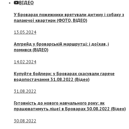
ВІДЕО
У Броварах пожежники врятували дитину і собаку з
палаючої квартири (ФОТО, ВІДЕО)
13.05.2024
Апгрейд у броварській маршрутці: і доїхав, і
помився (ВІДЕО)
14.02.2024
Купуйте бойлери: у Броварах скасували гаряче
водопостачання 31.08.2022 (Відео)
31.08.2022
Готовність до нового навчального року: як
працюватимуть ліцеї в Броварах 30.08.2022 (Відео)
30.08.2022