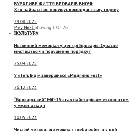
БУРХЛИВЕ ЖИТТЯ БРОВАРІВ ВНОЧІ:
Хто найчастіше порушує комендантську годину
29.08.2022
Prev
Next
Showing
1
Of
26
КУЛЬТУРА
Незвичний меморіал у центрі Броварів. Сучасне
мистецтво чи порушення порядку?
25.04.2025
У «ТепЛиці» завершився «Медяник Fest»
26.12.2023
“Броварський” МіГ-15 став найстарішим експонатом
у музеї авіації
10.05.2023
Чистий четвер: що можна і треба робити у цей