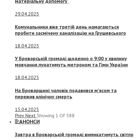
матеріальну допомогу
29.04.2025
Комунальники вже третій день намагаються
пробити засмічену каналізацію на Грушевського
18.04.2025
У Броварській громаді щоденно о 9:00 у хвилину
мовчання лунатимуть метроном та Гімн України
18.04.2025
На Броварщині чоловік подавився м’ясом та
пережив клінічну смерть
15.04.2025
Prev
Next
Showing
1
Of
588
АНОНСИ
Завтра в Броварській громаді вимикатимуть світло