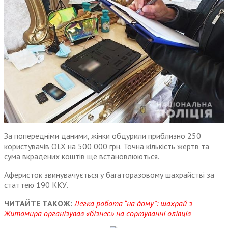
За попередніми даними, жінки обдурили приблизно 250
користувачів OLX на 500 000 грн. Точна кількість жертв та
сума вкрадених коштів ще встановлюються.
Аферисток звинувачується у багаторазовому шахрайстві за
статтею 190 ККУ.
ЧИТАЙТЕ ТАКОЖ:
Легка робота “на дому”: шахрай з
Житомира організував «бізнес» на сортуванні олівців