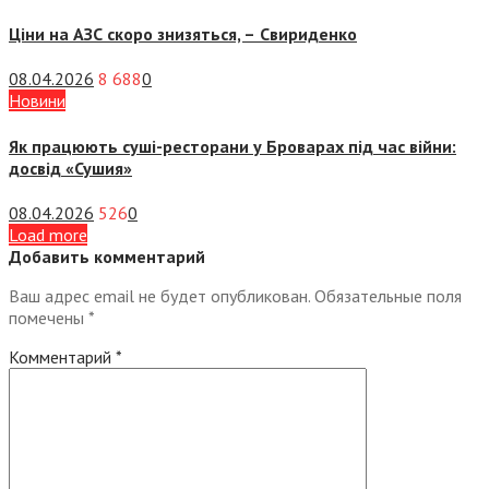
Ціни на АЗС скоро знизяться, –
Свириденко
08.04.2026
8 688
0
Новини
Як працюють суші-ресторани у Броварах під час війни:
досвід «Сушия»
08.04.2026
526
0
Load more
Добавить комментарий
Ваш адрес email не будет опубликован.
Обязательные поля
помечены
*
Комментарий
*