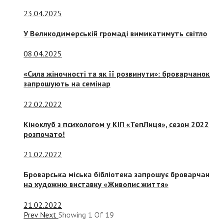
23.04.2025
У Великодимерській громаді вимикатимуть світло
08.04.2025
«Сила жіночності та як її розвинути»: броварчанок
запрошують на семінар
22.02.2022
Кіноклуб з психологом у КІП «ТепЛиця», сезон 2022
розпочато!
21.02.2022
Броварська міська бібліотека запрошує броварчан
на художню виставку «Живопис життя»
21.02.2022
Prev
Next
Showing
1
Of
19