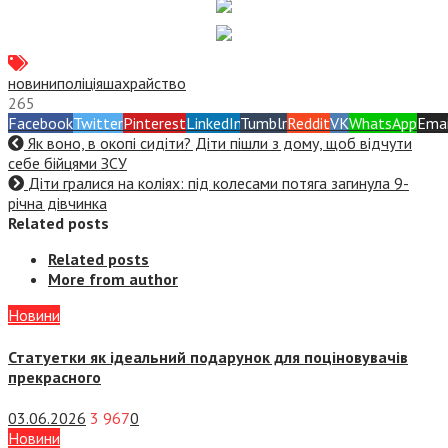
новини
поліція
шахрайство
265
Facebook
Twitter
Pinterest
LinkedIn
Tumblr
Reddit
VK
WhatsApp
Emai
Як воно, в окопі сидіти? Діти пішли з дому, щоб відчути
себе бійцями ЗСУ
Діти гралися на коліях: під колесами потяга загинула 9-
річна дівчинка
Related posts
Related posts
More from author
Новини
Статуетки як ідеальний подарунок для поціновувачів
прекрасного
03.06.2026
3 967
0
Новини