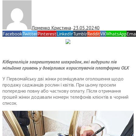
Ломенко Кристина
23.05.2024
0
—
Facebook
Twitter
Pinterest
LinkedIn
Tumblr
Reddit
VK
WhatsApp
Emai
Кіберполіція заарештувала шахрайок, які видурили пів
мільйона гривень у довірливих користувачів платформи OLX
У Первомайську дві жінки розміщували оголошення щодо
продажу саджанців рослин і квітів. При цьому просили
попередню повну або часткову оплату. Після отримання
грошей жінки додавали номери телефонів клієнтів в чорний
список.