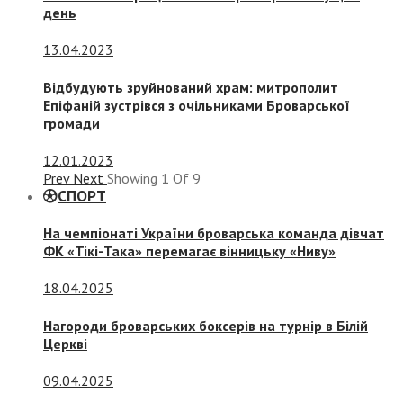
день
13.04.2023
Відбудують зруйнований храм: митрополит
Епіфаній зустрівся з очільниками Броварської
громади
12.01.2023
Prev
Next
Showing
1
Of
9
СПОРТ
На чемпіонаті України броварська команда дівчат
ФК «Тікі-Така» перемагає вінницьку «Ниву»
18.04.2025
Нагороди броварських боксерів на турнір в Білій
Церкві
09.04.2025