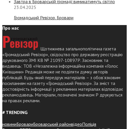
Завтра в Броварській громаді вимикатимуть світло
23.04.2025
Громадський Ревізор. Бровари
Про нас
Щотижнева загальнополітична газета
«Громадський Ревізор», свідоцтво про державну реєстрацію
друкованого ЗМІ КВ № 21097-10897Р. Засновник та
видавець: ТОВ «Незалежна інформаційна компанія «Голос
Київщини» Редакція може не поділяти думку авторів
публікацій. Будь-який передрук матеріалів – з обов’язковим
посиланням на газету «Громадський Ревізор». За зміст та
достовірність інформації у рекламних матеріалах відповідає
рекламодавець. Матеріали, позначені значком Р друкуються
на правах реклами.
# TRENDING
новини
Бровари
Броварський район
відео
Поліція