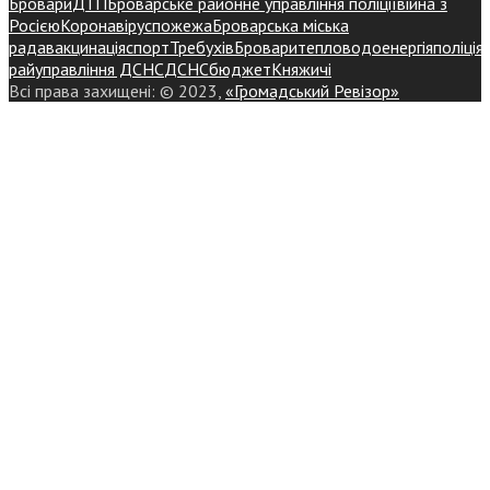
Бровари
ДТП
Броварське районне управління поліції
війна з
Росією
Коронавірус
пожежа
Броварська міська
рада
вакцинація
спорт
Требухів
Броваритепловодоенергія
поліція
райуправління ДСНС
ДСНС
бюджет
Княжичі
Всі права захищені: © 2023,
«Громадський Ревізор»