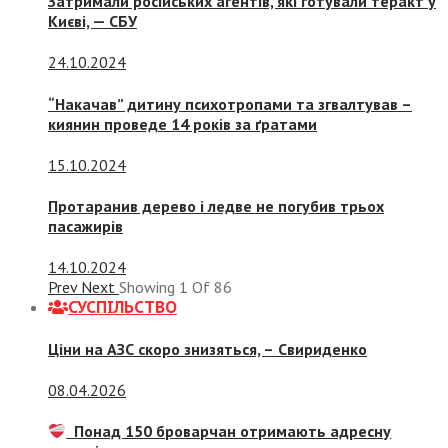
Затримали російських агентів, які готували теракт у
Києві, — СБУ
24.10.2024
“Накачав” дитину психотропами та згвалтував –
киянин проведе 14 років за ґратами
15.10.2024
Протаранив дерево і ледве не погубив трьох
пасажирів
14.10.2024
Prev
Next
Showing
1
Of
86
СУСПIЛЬСТВО
Ціни на АЗС скоро знизяться, –
Свириденко
08.04.2026
Понад 150 броварчан отримають адресну