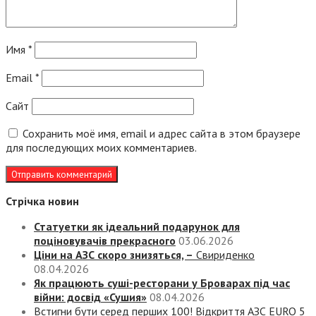
Имя
*
Email
*
Сайт
Сохранить моё имя, email и адрес сайта в этом браузере
для последующих моих комментариев.
Стрічка новин
Статуетки як ідеальний подарунок для
поціновувачів прекрасного
03.06.2026
Ціни на АЗС скоро знизяться, –
Свириденко
08.04.2026
Як працюють суші-ресторани у Броварах під час
війни: досвід «Сушия»
08.04.2026
Встигни бути серед перших 100! Відкриття АЗС EURO 5