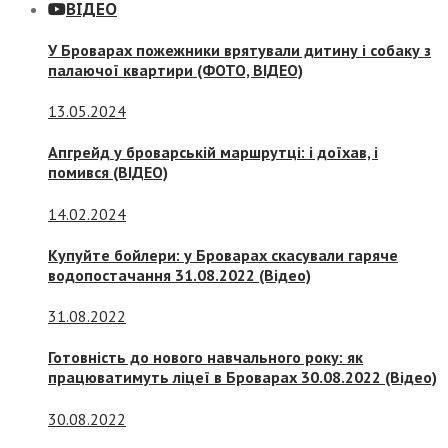
ВІДЕО
У Броварах пожежники врятували дитину і собаку з
палаючої квартири (ФОТО, ВІДЕО)
13.05.2024
Апгрейд у броварській маршрутці: і доїхав, і
помився (ВІДЕО)
14.02.2024
Купуйте бойлери: у Броварах скасували гаряче
водопостачання 31.08.2022 (Відео)
31.08.2022
Готовність до нового навчального року: як
працюватимуть ліцеї в Броварах 30.08.2022 (Відео)
30.08.2022