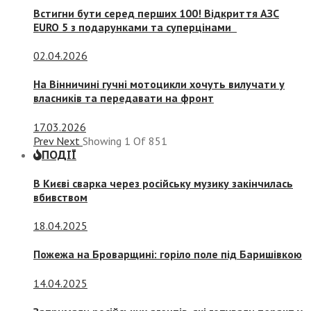
Встигни бути серед перших 100! Відкриття АЗС
EURO 5 з подарунками та суперцінами
02.04.2026
На Вінничині гучні мотоцикли хочуть вилучати у
власників та передавати на фронт
17.03.2026
Prev
Next
Showing
1
Of
851
ПОДІЇ
В Києві сварка через російську музику закінчилась
вбивством
18.04.2025
Пожежа на Броварщині: горіло поле під Баришівкою
14.04.2025