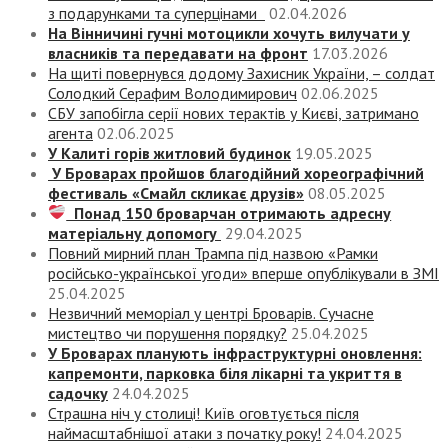
з подарунками та суперцінами
02.04.2026
На Вінничині гучні мотоцикли хочуть вилучати у
власників та передавати на фронт
17.03.2026
На щиті повернувся додому Захисник України, – солдат
Солодкий Серафим Володимирович
02.06.2025
СБУ запобігла серії нових терактів у Києві, затримано
агента
02.06.2025
У Калиті горів житловий будинок
19.05.2025
У Броварах пройшов благодійний хореографічний
фестиваль «Смайл скликає друзів»
08.05.2025
Понад 150 броварчан отримають адресну
матеріальну допомогу
29.04.2025
Повний мирний план Трампа під назвою «‎Рамки
російсько-української угоди» вперше опублікували в ЗМІ
25.04.2025
Незвичний меморіал у центрі Броварів. Сучасне
мистецтво чи порушення порядку?
25.04.2025
У Броварах планують інфраструктурні оновлення:
капремонти, парковка біля лікарні та укриття в
садочку
24.04.2025
Страшна ніч у столиці! Київ оговтується після
наймасштабнішої атаки з початку року!
24.04.2025