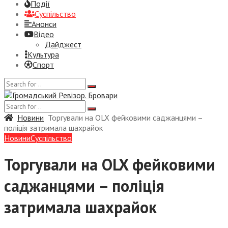
Події
Суспiльство
Анонси
Відео
Дайджест
Культура
Спорт
Новини
Торгували на OLX фейковими саджанцями –
поліція затримала шахрайок
Новини
Суспiльство
Торгували на OLX фейковими
саджанцями – поліція
затримала шахрайок