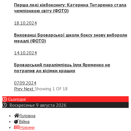
Перша леді кікбоксингу: Катерина Титаренко стала
чемпіонкою світу (ФОТО)
18.10.2024
Вихованці Броварської школи боксу знову вибороли
медалі (ФОТО)
14.10.2024
Броварський паралімпієць Ілля Яременко не
потрапив до вісімки кращих
07.09.2024
Prev
Next
Showing
1
Of
18
Сьогодні
Воскресенье 9 августа 2026
Головна
Війна
Новини