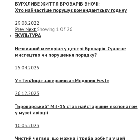
БУРХЛИВЕ ЖИТТЯ БРОВАРІВ ВНОЧІ:
Хто найчастіше порушує комендантську годину
29.08.2022
Prev
Next
Showing
1
Of
26
КУЛЬТУРА
Незвичний меморіал у центрі Броварів. Сучасне
мистецтво чи порушення порядку?
25.04.2025
У «ТепЛиці» завершився «Медяник Fest»
26.12.2023
“Броварський” МіГ-15 став найстарішим експонатом
у музеї авіації
10.05.2023
Чистий четвер: що можна і треба робити у цей