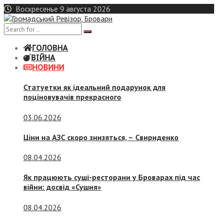
Skip
Воскресенье 9 августа 2026
to
content
ГОЛОВНА
ВІЙНА
НОВИНИ
Статуетки як ідеальний подарунок для
поціновувачів прекрасного
03.06.2026
Ціни на АЗС скоро знизяться, –
Свириденко
08.04.2026
Як працюють суші-ресторани у Броварах під час
війни: досвід «Сушия»
08.04.2026