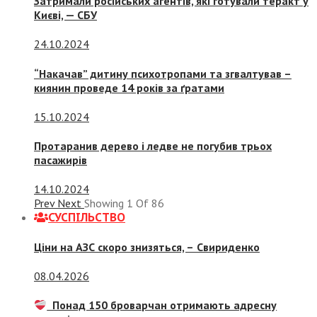
Затримали російських агентів, які готували теракт у
Києві, — СБУ
24.10.2024
“Накачав” дитину психотропами та згвалтував –
киянин проведе 14 років за ґратами
15.10.2024
Протаранив дерево і ледве не погубив трьох
пасажирів
14.10.2024
Prev
Next
Showing
1
Of
86
СУСПIЛЬСТВО
Ціни на АЗС скоро знизяться, –
Свириденко
08.04.2026
Понад 150 броварчан отримають адресну