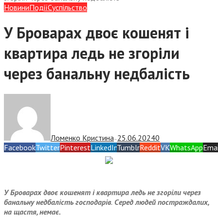
Новини
Події
Суспiльство
У Броварах двоє кошенят і
квартира ледь не згоріли
через банальну недбалість
Ломенко Кристина
25.06.2024
0
—
Facebook
Twitter
Pinterest
LinkedIn
Tumblr
Reddit
VK
WhatsApp
Emai
У Броварах двоє кошенят і квартира ледь не згоріли через
банальну недбалість господарів
.
Серед людей постраждалих,
на щастя, немає.