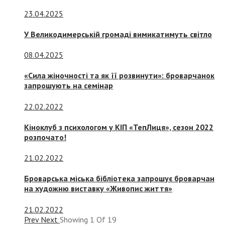
23.04.2025
У Великодимерській громаді вимикатимуть світло
08.04.2025
«Сила жіночності та як її розвинути»: броварчанок
запрошують на семінар
22.02.2022
Кіноклуб з психологом у КІП «ТепЛиця», сезон 2022
розпочато!
21.02.2022
Броварська міська бібліотека запрошує броварчан
на художню виставку «Живопис життя»
21.02.2022
Prev
Next
Showing
1
Of
19