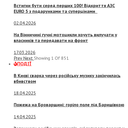
Встигни бути серед перших 100! Відкриття АЗС
EURO 5 з подарунками та суперцінами
02.04.2026
На Вінничині гучні мотоцикли хочуть вилучати у
власників та передавати на фронт
17.03.2026
Prev
Next
Showing
1
Of
851
ПОДІЇ
В Києві сварка через російську музику закінчилась
вбивством
18.04.2025
Пожежа на Броварщині: горіло поле під Баришівкою
14.04.2025