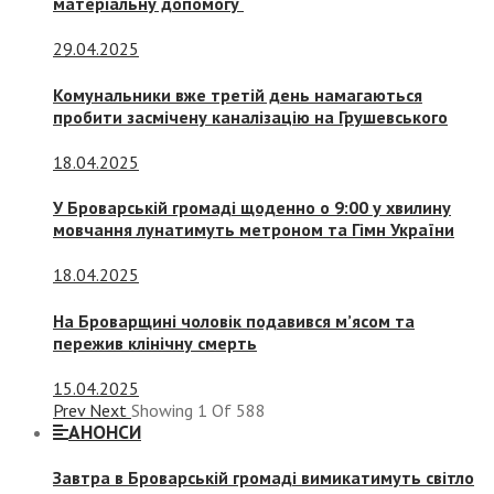
матеріальну допомогу
29.04.2025
Комунальники вже третій день намагаються
пробити засмічену каналізацію на Грушевського
18.04.2025
У Броварській громаді щоденно о 9:00 у хвилину
мовчання лунатимуть метроном та Гімн України
18.04.2025
На Броварщині чоловік подавився м’ясом та
пережив клінічну смерть
15.04.2025
Prev
Next
Showing
1
Of
588
АНОНСИ
Завтра в Броварській громаді вимикатимуть світло