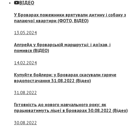
ВІДЕО
У Броварах пожежники врятували дитину і собаку з
палаючої квартири (ФОТО, ВІДЕО)
13.05.2024
Апгрейд у броварській маршрутці: і доїхав, і
помився (ВІДЕО)
14.02.2024
Купуйте бойлери: у Броварах скасували гаряче
водопостачання 31.08.2022 (Відео)
31.08.2022
Готовність до нового навчального року: як
працюватимуть ліцеї в Броварах 30.08.2022 (Відео)
30.08.2022