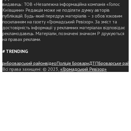
видавець: ТОВ «Незалежна інформаційна компанія «Голос
Київщини» Редакція може не поділяти думку авторів
публікацій. Будь-який передрук матеріалів – з обов’язковим
посиланням на газету «Громадський Ревізор». За зміст та
достовірність інформації у рекламних матеріалах відповідає
рекламодавець. Матеріали, позначені значком Р друкуються
на правах реклами.
# TRENDING
Броварський район
відео
Поліція Бровари
ДТП
Броварське районне
Всі права захищені: © 2023,
«Громадський Ревізор»