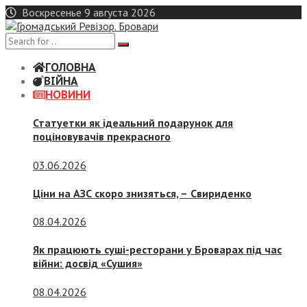
Skip
Воскресенье 9 августа 2026
to
content
ГОЛОВНА
ВІЙНА
НОВИНИ
Статуетки як ідеальний подарунок для
поціновувачів прекрасного
03.06.2026
Ціни на АЗС скоро знизяться, –
Свириденко
08.04.2026
Як працюють суші-ресторани у Броварах під час
війни: досвід «Сушия»
08.04.2026