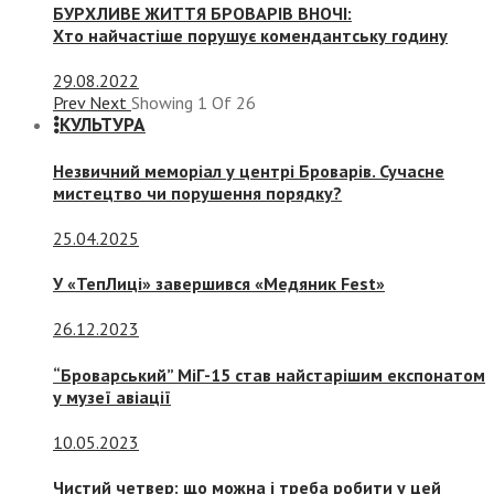
БУРХЛИВЕ ЖИТТЯ БРОВАРІВ ВНОЧІ:
Хто найчастіше порушує комендантську годину
29.08.2022
Prev
Next
Showing
1
Of
26
КУЛЬТУРА
Незвичний меморіал у центрі Броварів. Сучасне
мистецтво чи порушення порядку?
25.04.2025
У «ТепЛиці» завершився «Медяник Fest»
26.12.2023
“Броварський” МіГ-15 став найстарішим експонатом
у музеї авіації
10.05.2023
Чистий четвер: що можна і треба робити у цей