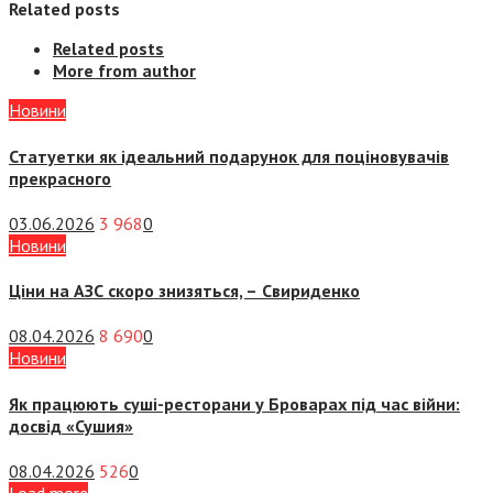
Related posts
Related posts
More from author
Новини
Статуетки як ідеальний подарунок для поціновувачів
прекрасного
03.06.2026
3 968
0
Новини
Ціни на АЗС скоро знизяться, –
Свириденко
08.04.2026
8 690
0
Новини
Як працюють суші-ресторани у Броварах під час війни:
досвід «Сушия»
08.04.2026
526
0
Load more