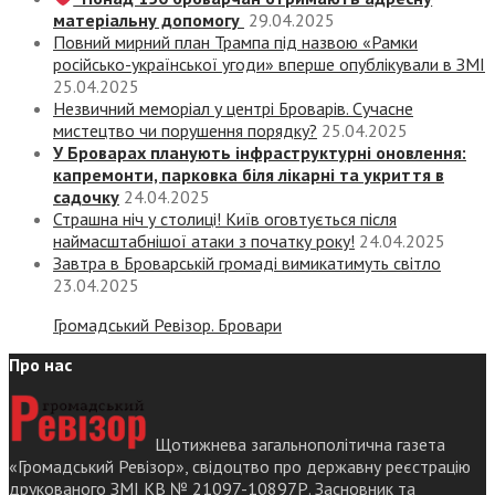
матеріальну допомогу
29.04.2025
Повний мирний план Трампа під назвою «‎Рамки
російсько-української угоди» вперше опублікували в ЗМІ
25.04.2025
Незвичний меморіал у центрі Броварів. Сучасне
мистецтво чи порушення порядку?
25.04.2025
У Броварах планують інфраструктурні оновлення:
капремонти, парковка біля лікарні та укриття в
садочку
24.04.2025
Страшна ніч у столиці! Київ оговтується після
наймасштабнішої атаки з початку року!
24.04.2025
Завтра в Броварській громаді вимикатимуть світло
23.04.2025
Громадський Ревізор. Бровари
Про нас
Щотижнева загальнополітична газета
«Громадський Ревізор», свідоцтво про державну реєстрацію
друкованого ЗМІ КВ № 21097-10897Р. Засновник та