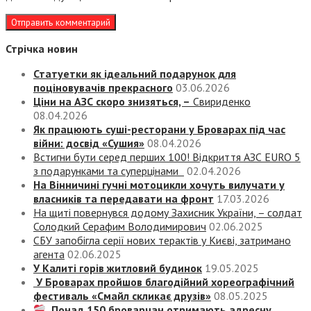
Стрічка новин
Статуетки як ідеальний подарунок для
поціновувачів прекрасного
03.06.2026
Ціни на АЗС скоро знизяться, –
Свириденко
08.04.2026
Як працюють суші-ресторани у Броварах під час
війни: досвід «Сушия»
08.04.2026
Встигни бути серед перших 100! Відкриття АЗС EURO 5
з подарунками та суперцінами
02.04.2026
На Вінничині гучні мотоцикли хочуть вилучати у
власників та передавати на фронт
17.03.2026
На щиті повернувся додому Захисник України, – солдат
Солодкий Серафим Володимирович
02.06.2025
СБУ запобігла серії нових терактів у Києві, затримано
агента
02.06.2025
У Калиті горів житловий будинок
19.05.2025
У Броварах пройшов благодійний хореографічний
фестиваль «Смайл скликає друзів»
08.05.2025
Понад 150 броварчан отримають адресну