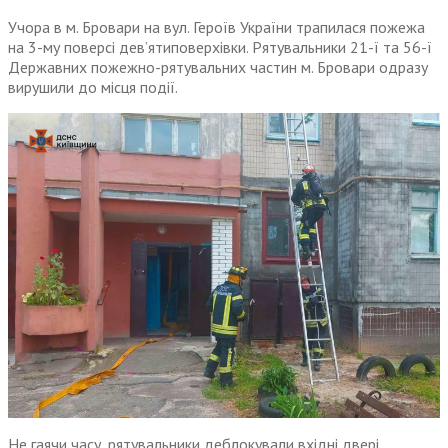
Учора в м. Бровари на вул. Героїв України трапилася пожежа
на 3-му поверсі дев’ятиповерхівки. Рятувальники 21-ї та 56-ї
Державних пожежно-рятувальних частин м. Бровари одразу
вирушили до місця події.
Не гаячи часу, рятувальники деблокували вхідні двері