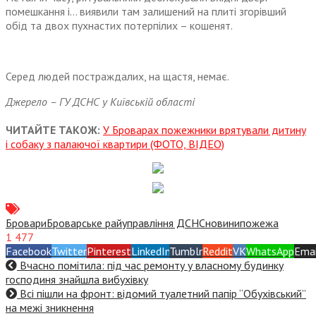
помешкання і… виявили там залишений на плиті згорівший
обід та двох пухнастих потерпілих – кошенят.
Серед людей постраждалих, на щастя, немає.
Джерело – ГУ ДСНС у Київській області
ЧИТАЙТЕ ТАКОЖ:
У Броварах пожежники врятували дитину
і собаку з палаючої квартири (ФОТО, ВІДЕО)
Бровари
Броварське райуправління ДСНС
новини
пожежа
1 477
Facebook
Twitter
Pinterest
LinkedIn
Tumblr
Reddit
VK
WhatsApp
Emai
Вчасно помітила: під час ремонту у власному будинку
господиня знайшла вибухівку
Всі пішли на фронт: відомий туалетний папір “Обухівський”
на межі зникнення