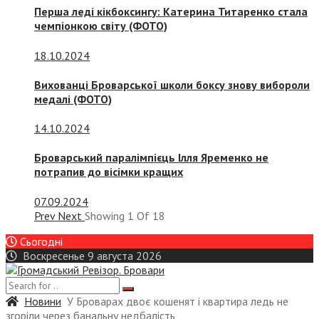
Перша леді кікбоксингу: Катерина Титаренко стала
чемпіонкою світу (ФОТО)
18.10.2024
Вихованці Броварської школи боксу знову вибороли
медалі (ФОТО)
14.10.2024
Броварський паралімпієць Ілля Яременко не
потрапив до вісімки кращих
07.09.2024
Prev
Next
Showing
1
Of
18
Сьогодні
Воскресенье 9 августа 2026
Новини
У Броварах двоє кошенят і квартира ледь не
згоріли через банальну недбалість