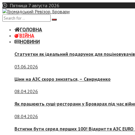
Skip
Пятница 7 августа 2026
to
content
ГОЛОВНА
ВІЙНА
НОВИНИ
Статуетки як ідеальний подарунок для поціновувачі
03.06.2026
Ціни на АЗС скоро знизяться, –
Свириденко
08.04.2026
Як працюють суші-ресторани у Броварах під час війн
08.04.2026
Встигни бути серед перших 100! Відкриття АЗС EURO