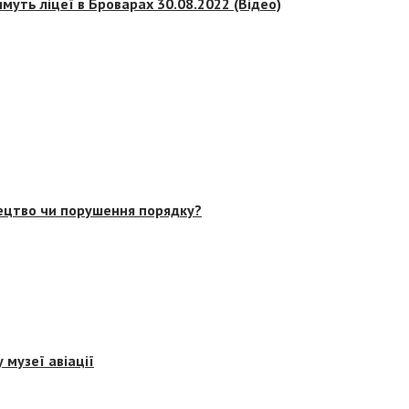
муть ліцеї в Броварах 30.08.2022 (Відео)
тецтво чи порушення порядку?
 музеї авіації