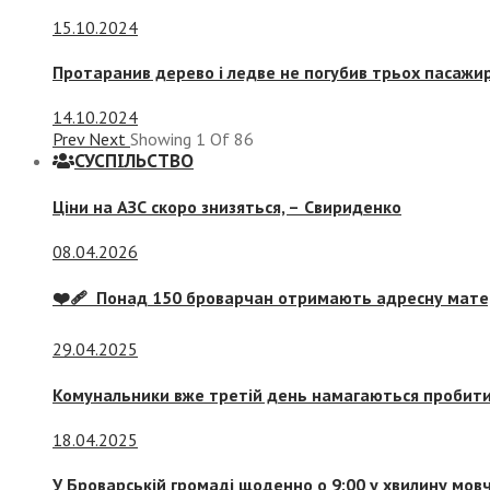
15.10.2024
Протаранив дерево і ледве не погубив трьох пасажир
14.10.2024
Prev
Next
Showing
1
Of
86
СУСПIЛЬСТВО
Ціни на АЗС скоро знизяться, –
Свириденко
08.04.2026
❤️‍🩹 Понад 150 броварчан отримають адресну мат
29.04.2025
Комунальники вже третій день намагаються пробити 
18.04.2025
У Броварській громаді щоденно о 9:00 у хвилину мо