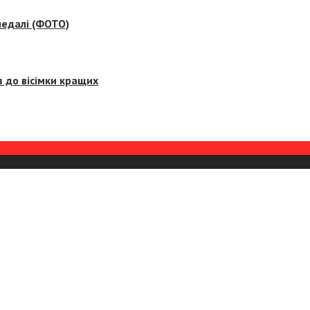
медалі (ФОТО)
 до вісімки кращих