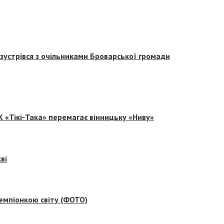
зустрівся з очільниками Броварської громади
 «Тікі-Така» перемагає вінницьку «Ниву»
ві
емпіонкою світу (ФОТО)