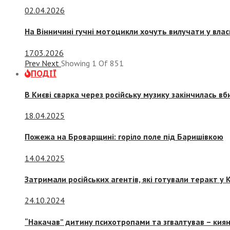
02.04.2026
На Вінничині гучні мотоцикли хочуть вилучати у вла
17.03.2026
Prev
Next
Showing
1
Of
851
ПОДІЇ
В Києві сварка через російську музику закінчилась в
18.04.2025
Пожежа на Броварщині: горіло поле під Баришівкою
14.04.2025
Затримали російських агентів, які готували теракт у К
24.10.2024
“Накачав” дитину психотропами та згвалтував – киян