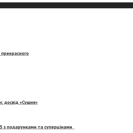
в прекрасного
и: досвід «Сушия»
 5 з подарунками та суперцінами