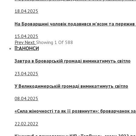
18.04.2025
На Броварщині чоловік подавився м’ясом та пережив 
15.04.2025
Prev
Next
Showing
1
Of
588
АНОНСИ
Завтра в Броварській громаді вимикатимуть світло
23.04.2025
У Великодимерській громаді вимикатимуть світло
08.04.2025
«Сила жіночності та як її розвинути»: броварчанок 
22.02.2022
Кіноклуб з психологом у КІП «ТепЛиця», сезон 2022 р