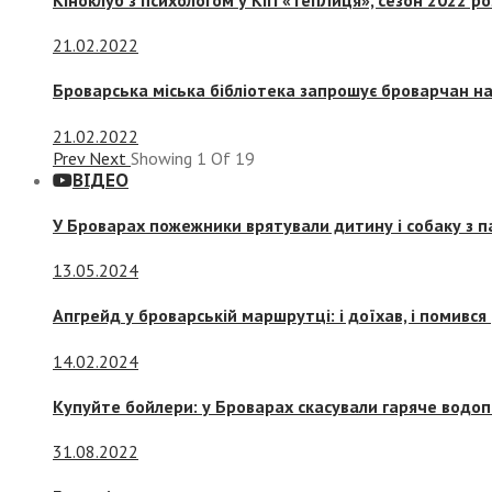
21.02.2022
Броварська міська бібліотека запрошує броварчан 
21.02.2022
Prev
Next
Showing
1
Of
19
ВІДЕО
У Броварах пожежники врятували дитину і собаку з 
13.05.2024
Апгрейд у броварській маршрутці: і доїхав, і помився
14.02.2024
Купуйте бойлери: у Броварах скасували гаряче водоп
31.08.2022