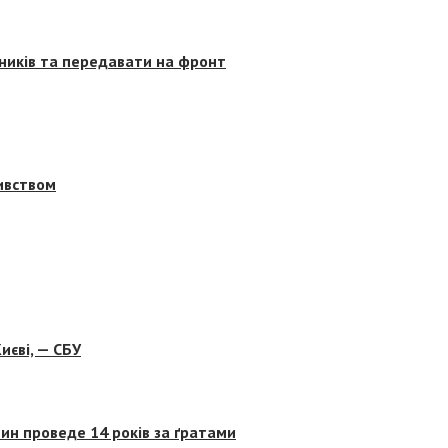
сників та передавати на фронт
бивством
иєві, — СБУ
ин проведе 14 років за ґратами