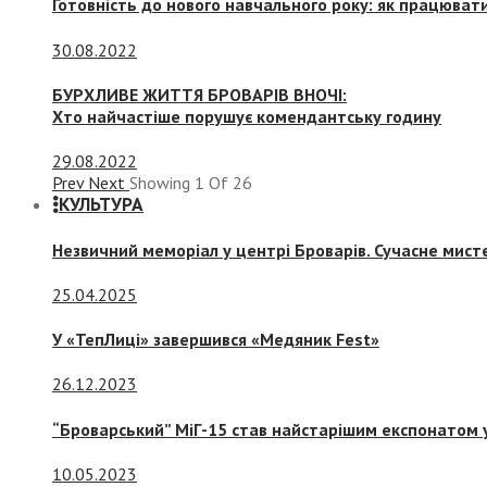
Готовність до нового навчального року: як працювати
30.08.2022
БУРХЛИВЕ ЖИТТЯ БРОВАРІВ ВНОЧІ:
Хто найчастіше порушує комендантську годину
29.08.2022
Prev
Next
Showing
1
Of
26
КУЛЬТУРА
Незвичний меморіал у центрі Броварів. Сучасне мис
25.04.2025
У «ТепЛиці» завершився «Медяник Fest»
26.12.2023
“Броварський” МіГ-15 став найстарішим експонатом у
10.05.2023