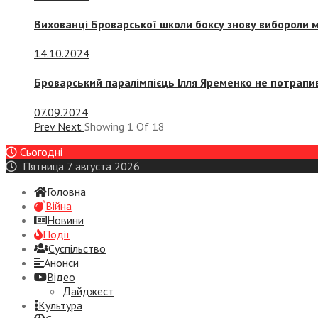
Вихованці Броварської школи боксу знову вибороли 
14.10.2024
Броварський паралімпієць Ілля Яременко не потрапив
07.09.2024
Prev
Next
Showing
1
Of
18
Сьогодні
Пятница 7 августа 2026
Головна
Війна
Новини
Події
Суспiльство
Анонси
Відео
Дайджест
Культура