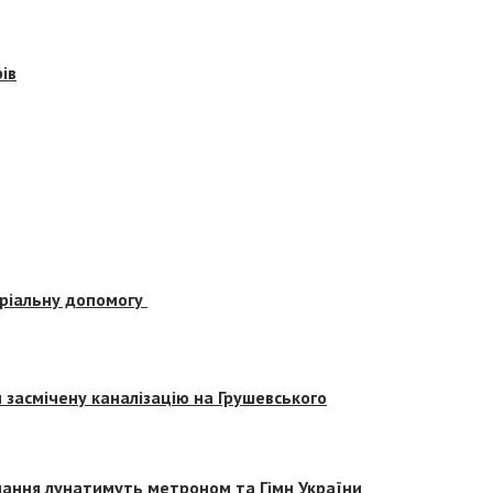
ів
еріальну допомогу
засмічену каналізацію на Грушевського
вчання лунатимуть метроном та Гімн України