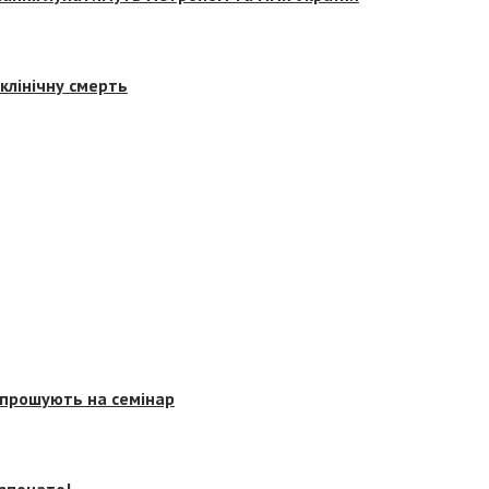
клінічну смерть
запрошують на семінар
озпочато!