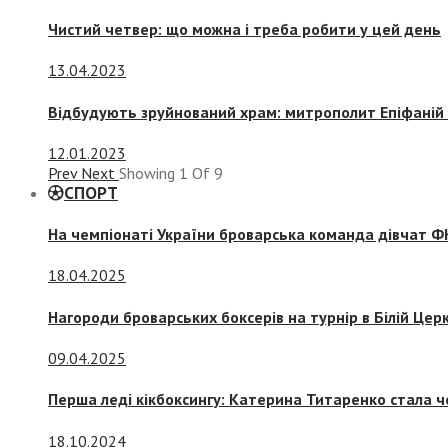
Чистий четвер: що можна і треба робити у цей день
13.04.2023
Відбудують зруйнований храм: митрополит Епіфаній 
12.01.2023
Prev
Next
Showing
1
Of
9
СПОРТ
На чемпіонаті України броварська команда дівчат ФК
18.04.2025
Нагороди броварських боксерів на турнір в Білій Церк
09.04.2025
Перша леді кікбоксингу: Катерина Титаренко стала ч
18.10.2024