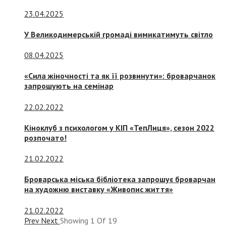
23.04.2025
У Великодимерській громаді вимикатимуть світло
08.04.2025
«Сила жіночності та як її розвинути»: броварчанок
запрошують на семінар
22.02.2022
Кіноклуб з психологом у КІП «ТепЛиця», сезон 2022
розпочато!
21.02.2022
Броварська міська бібліотека запрошує броварчан
на художню виставку «Живопис життя»
21.02.2022
Prev
Next
Showing
1
Of
19