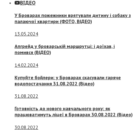
ВІДЕО
У Броварах пожежники врятували дитину і собаку з
палаючої квартири (ФОТО, ВІДЕО)
13.05.2024
Апгрейд у броварській маршрутці: і доїхав, і
помився (ВІДЕО)
14.02.2024
Купуйте бойлери: у Броварах скасували гаряче
водопостачання 31.08.2022 (Відео)
31.08.2022
Готовність до нового навчального року: як
працюватимуть ліцеї в Броварах 30.08.2022 (Відео)
30.08.2022