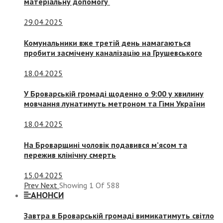
матеріальну допомогу
29.04.2025
Комунальники вже третій день намагаються
пробити засмічену каналізацію на Грушевського
18.04.2025
У Броварській громаді щоденно о 9:00 у хвилину
мовчання лунатимуть метроном та Гімн України
18.04.2025
На Броварщині чоловік подавився м’ясом та
пережив клінічну смерть
15.04.2025
Prev
Next
Showing
1
Of
588
АНОНСИ
Завтра в Броварській громаді вимикатимуть світло