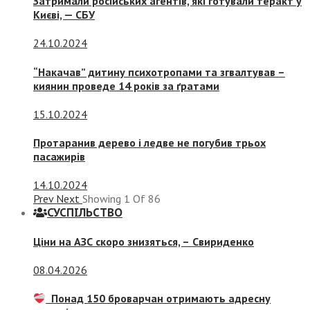
Затримали російських агентів, які готували теракт у
Києві, — СБУ
24.10.2024
“Накачав” дитину психотропами та згвалтував –
киянин проведе 14 років за ґратами
15.10.2024
Протаранив дерево і ледве не погубив трьох
пасажирів
14.10.2024
Prev
Next
Showing
1
Of
86
СУСПIЛЬСТВО
Ціни на АЗС скоро знизяться, –
Свириденко
08.04.2026
Понад 150 броварчан отримають адресну