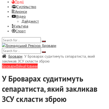
Події
Суспiльство
Анонси
Відео
Дайджест
Культура
Спорт
Бровари
У Броварах судитимуть сепаратиста, який
закликав ЗСУ скласти зброю
Бровари
Війна
Новини
У Броварах судитимуть
сепаратиста, який закликав
ЗСУ скласти зброю