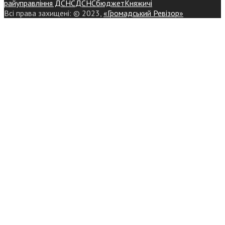
райуправління ДСНС
ДСНС
бюджет
Княжичі
Всі права захищені: © 2023,
«Громадський Ревізор»