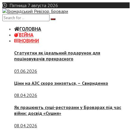
Skip
Пятница 7 августа 2026
to
content
ГОЛОВНА
ВІЙНА
НОВИНИ
Статуетки як ідеальний подарунок для
поціновувачів прекрасного
03.06.2026
Ціни на АЗС скоро знизяться, –
Свириденко
08.04.2026
Як працюють суші-ресторани у Броварах під час
війни: досвід «Сушия»
08.04.2026