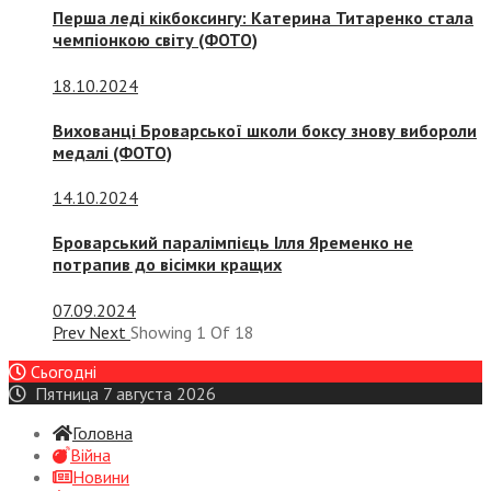
Перша леді кікбоксингу: Катерина Титаренко стала
чемпіонкою світу (ФОТО)
18.10.2024
Вихованці Броварської школи боксу знову вибороли
медалі (ФОТО)
14.10.2024
Броварський паралімпієць Ілля Яременко не
потрапив до вісімки кращих
07.09.2024
Prev
Next
Showing
1
Of
18
Сьогодні
Пятница 7 августа 2026
Головна
Війна
Новини