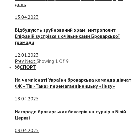
день
13.04.2023
Відбудують зруйнований храм: митрополит
Епіфаній зустрівся з очільниками Броварської
громади
12.01.2023
Prev
Next
Showing
1
Of
9
СПОРТ
На чемпіонаті України броварська команда дівчат
ФК «Тікі-Така» перемагає вінницьку «Ниву»
18.04.2025
Нагороди броварських боксерів на турнір в Білій
Церкві
09.04.2025