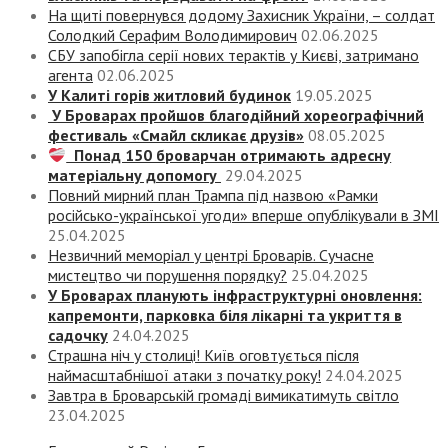
На щиті повернувся додому Захисник України, – солдат
Солодкий Серафим Володимирович
02.06.2025
СБУ запобігла серії нових терактів у Києві, затримано
агента
02.06.2025
У Калиті горів житловий будинок
19.05.2025
У Броварах пройшов благодійний хореографічний
фестиваль «Смайл скликає друзів»
08.05.2025
Понад 150 броварчан отримають адресну
матеріальну допомогу
29.04.2025
Повний мирний план Трампа під назвою «‎Рамки
російсько-української угоди» вперше опублікували в ЗМІ
25.04.2025
Незвичний меморіал у центрі Броварів. Сучасне
мистецтво чи порушення порядку?
25.04.2025
У Броварах планують інфраструктурні оновлення:
капремонти, парковка біля лікарні та укриття в
садочку
24.04.2025
Страшна ніч у столиці! Київ оговтується після
наймасштабнішої атаки з початку року!
24.04.2025
Завтра в Броварській громаді вимикатимуть світло
23.04.2025