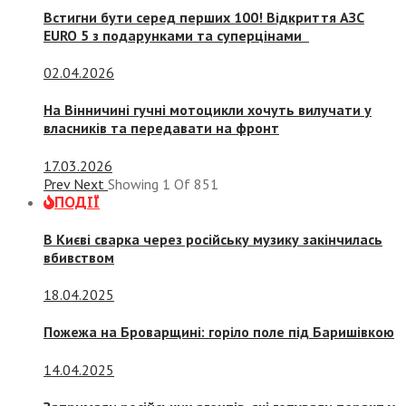
Встигни бути серед перших 100! Відкриття АЗС
EURO 5 з подарунками та суперцінами
02.04.2026
На Вінничині гучні мотоцикли хочуть вилучати у
власників та передавати на фронт
17.03.2026
Prev
Next
Showing
1
Of
851
ПОДІЇ
В Києві сварка через російську музику закінчилась
вбивством
18.04.2025
Пожежа на Броварщині: горіло поле під Баришівкою
14.04.2025