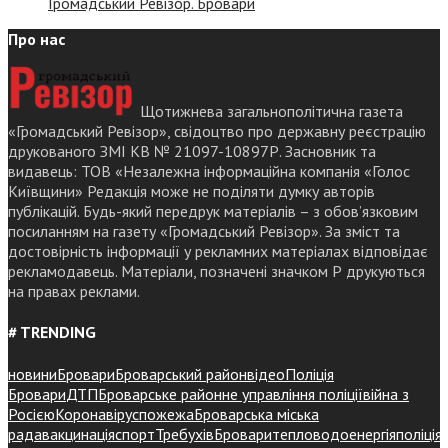
Громадський Ревізор. Бровари
Про нас
Щотижнева загальнополітична газета
«Громадський Ревізор», свідоцтво про державну реєстрацію
друкованого ЗМІ КВ № 21097-10897Р. Засновник та
видавець: ТОВ «Незалежна інформаційна компанія «Голос
Київщини» Редакція може не поділяти думку авторів
публікацій. Будь-який передрук матеріалів – з обов’язковим
посиланням на газету «Громадський Ревізор». За зміст та
достовірність інформації у рекламних матеріалах відповідає
рекламодавець. Матеріали, позначені значком Р друкуються
на правах реклами.
# TRENDING
новини
Бровари
Броварський район
відео
Поліція
Бровари
ДТП
Броварське районне управління поліції
війна з
Росією
Коронавірус
пожежа
Броварська міська
рада
вакцинація
спорт
Требухів
Броваритепловодоенергія
поліція