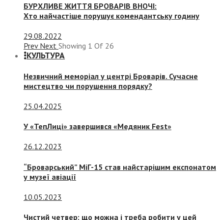
БУРХЛИВЕ ЖИТТЯ БРОВАРІВ ВНОЧІ:
Хто найчастіше порушує комендантську годину
29.08.2022
Prev
Next
Showing
1
Of
26
КУЛЬТУРА
Незвичний меморіал у центрі Броварів. Сучасне
мистецтво чи порушення порядку?
25.04.2025
У «ТепЛиці» завершився «Медяник Fest»
26.12.2023
“Броварський” МіГ-15 став найстарішим експонатом
у музеї авіації
10.05.2023
Чистий четвер: що можна і треба робити у цей