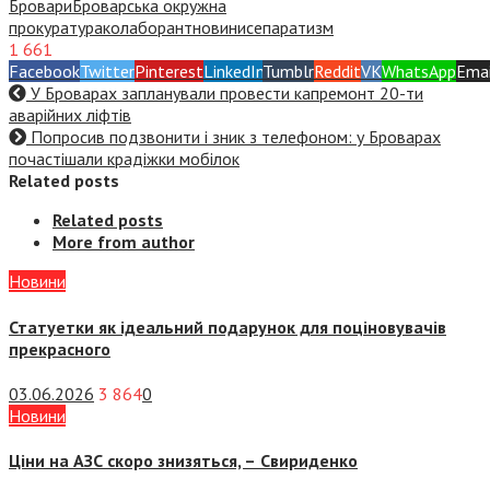
Бровари
Броварська окружна
прокуратура
колаборант
новини
сепаратизм
1 661
Facebook
Twitter
Pinterest
LinkedIn
Tumblr
Reddit
VK
WhatsApp
Emai
У Броварах запланували провести капремонт 20-ти
аварійних ліфтів
Попросив подзвонити і зник з телефоном: у Броварах
почастішали крадіжки мобілок
Related posts
Related posts
More from author
Новини
Статуетки як ідеальний подарунок для поціновувачів
прекрасного
03.06.2026
3 864
0
Новини
Ціни на АЗС скоро знизяться, –
Свириденко