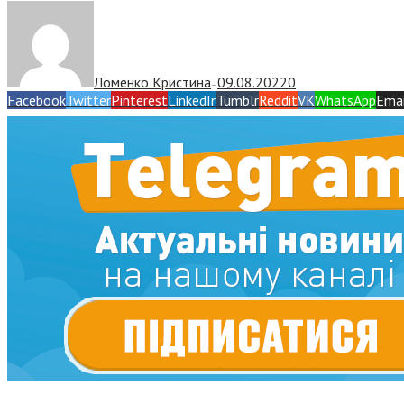
Ломенко Кристина
09.08.2022
0
—
Facebook
Twitter
Pinterest
LinkedIn
Tumblr
Reddit
VK
WhatsApp
Emai