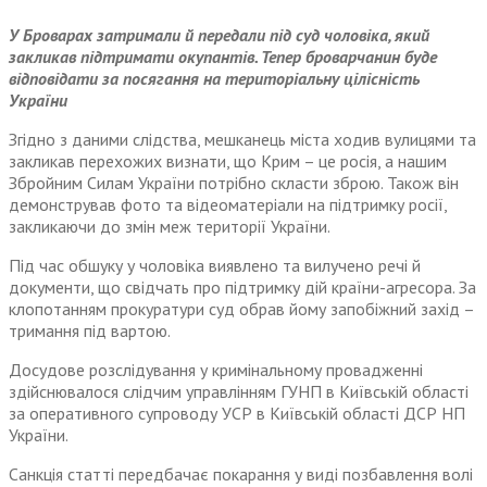
У Броварах затримали й передали під суд чоловіка, який
закликав підтримати окупантів. Тепер броварчанин буде
відповідати за посягання на територіальну цілісність
України
Згідно з даними слідства, мешканець міста ходив вулицями та
закликав перехожих визнати, що Крим – це росія, а нашим
Збройним Силам України потрібно скласти зброю. Також він
демонстрував фото та відеоматеріали на підтримку росії,
закликаючи до змін меж території України.
Під час обшуку у чоловіка виявлено та вилучено речі й
документи, що свідчать про підтримку дій країни-агресора. За
клопотанням прокуратури суд обрав йому запобіжний захід –
тримання під вартою.
Досудове розслідування у кримінальному провадженні
здійснювалося слідчим управлінням ГУНП в Київській області
за оперативного супроводу УСР в Київській області ДСР НП
України.
Санкція статті передбачає покарання у виді позбавлення волі