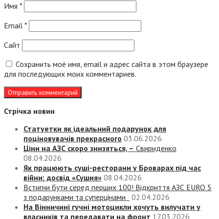
Имя
*
Email
*
Сайт
Сохранить моё имя, email и адрес сайта в этом браузере
для последующих моих комментариев.
Стрічка новин
Статуетки як ідеальний подарунок для
поціновувачів прекрасного
03.06.2026
Ціни на АЗС скоро знизяться, –
Свириденко
08.04.2026
Як працюють суші-ресторани у Броварах під час
війни: досвід «Сушия»
08.04.2026
Встигни бути серед перших 100! Відкриття АЗС EURO 5
з подарунками та суперцінами
02.04.2026
На Вінничині гучні мотоцикли хочуть вилучати у
власників та передавати на фронт
17.03.2026