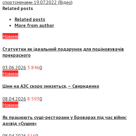
спортсменами 19.07.2022 (Відео)
Related posts
Related posts
More from author
Новини
Статуетки як ідеальний подарунок для поціновувачів
прекрасного
03.06.2026
3 846
0
Новини
Ціни на АЗС скоро знизяться, –
Свириденко
08.04.2026
8 593
0
Новини
Як працюють суші-ресторани у Броварах під час війни:
досвід «Сушия»
08.04.2026
516
0