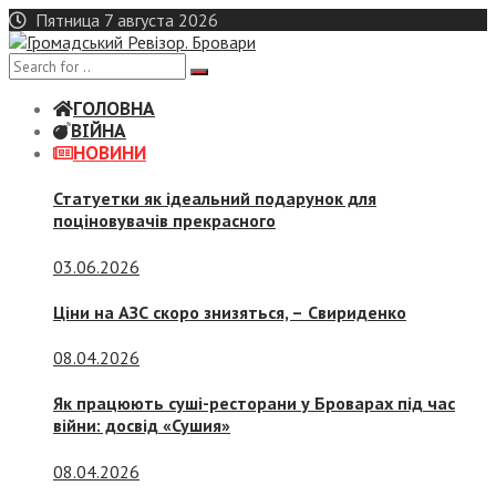
Skip
Пятница 7 августа 2026
to
content
ГОЛОВНА
ВІЙНА
НОВИНИ
Статуетки як ідеальний подарунок для
поціновувачів прекрасного
03.06.2026
Ціни на АЗС скоро знизяться, –
Свириденко
08.04.2026
Як працюють суші-ресторани у Броварах під час
війни: досвід «Сушия»
08.04.2026