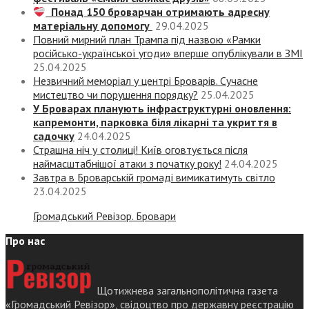
Понад 150 броварчан отримають адресну
матеріальну допомогу
29.04.2025
Повний мирний план Трампа під назвою «‎Рамки
російсько-української угоди» вперше опублікували в ЗМІ
25.04.2025
Незвичний меморіал у центрі Броварів. Сучасне
мистецтво чи порушення порядку?
25.04.2025
У Броварах планують інфраструктурні оновлення:
капремонти, парковка біля лікарні та укриття в
садочку
24.04.2025
Страшна ніч у столиці! Київ оговтується після
наймасштабнішої атаки з початку року!
24.04.2025
Завтра в Броварській громаді вимикатимуть світло
23.04.2025
Громадський Ревізор. Бровари
Про нас
Щотижнева загальнополітична газета
«Громадський Ревізор», свідоцтво про державну реєстрацію