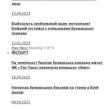
день
13.04.2023
Відбудують зруйнований храм: митрополит
Епіфаній зустрівся з очільниками Броварської
громади
12.01.2023
Prev
Next
Showing
1
Of
9
СПОРТ
На чемпіонаті України броварська команда дівчат
ФК «Тікі-Така» перемагає вінницьку «Ниву»
18.04.2025
Нагороди броварських боксерів на турнір в Білій
Церкві
09.04.2025