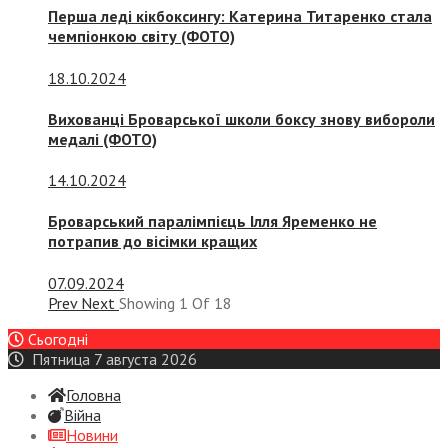
Перша леді кікбоксингу: Катерина Титаренко стала
чемпіонкою світу (ФОТО)
18.10.2024
Вихованці Броварської школи боксу знову вибороли
медалі (ФОТО)
14.10.2024
Броварський паралімпієць Ілля Яременко не
потрапив до вісімки кращих
07.09.2024
Prev
Next
Showing
1
Of
18
Сьогодні
Пятница 7 августа 2026
Головна
Війна
Новини