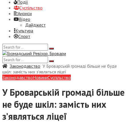
Події
Суспiльство
Анонси
Відео
Дайджест
Культура
Спорт
Законодавство
У Броварській громаді більше не буде
шкіл: замість них з’являться ліцеї
Законодавство
Новини
Суспiльство
У Броварській громаді більше
не буде шкіл: замість них
з’являться ліцеї