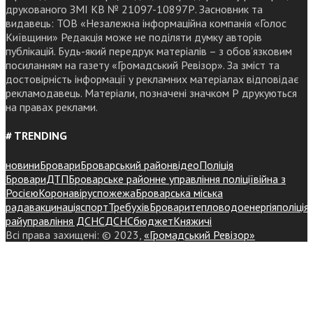
друкованого ЗМІ КВ № 21097-10897Р. Засновник та
видавець: ТОВ «Незалежна інформаційна компанія «Голос
Київщини» Редакція може не поділяти думку авторів
публікацій. Будь-який передрук матеріалів – з обов’язковим
посиланням на газету «Громадський Ревізор». За зміст та
достовірність інформації у рекламних матеріалах відповідає
рекламодавець. Матеріали, позначені значком Р друкуються
на правах реклами.
# TRENDING
новини
Бровари
Броварський район
відео
Поліція
Бровари
ДТП
Броварське районне управління поліції
війна з
Росією
Коронавірус
пожежа
Броварська міська
рада
вакцинація
спорт
Требухів
Броваритепловодоенергія
поліція
райуправління ДСНС
ДСНС
бюджет
Княжичі
Всі права захищені: © 2023,
«Громадський Ревізор»