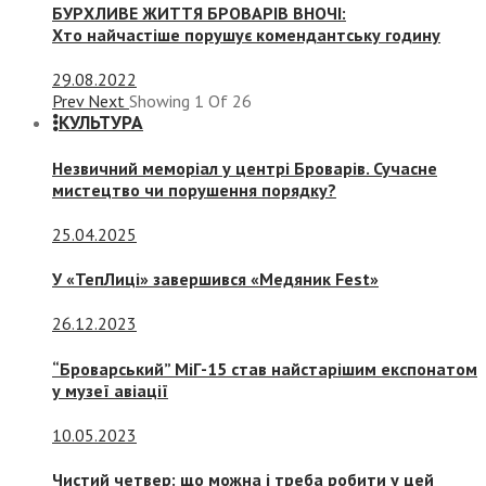
БУРХЛИВЕ ЖИТТЯ БРОВАРІВ ВНОЧІ:
Хто найчастіше порушує комендантську годину
29.08.2022
Prev
Next
Showing
1
Of
26
КУЛЬТУРА
Незвичний меморіал у центрі Броварів. Сучасне
мистецтво чи порушення порядку?
25.04.2025
У «ТепЛиці» завершився «Медяник Fest»
26.12.2023
“Броварський” МіГ-15 став найстарішим експонатом
у музеї авіації
10.05.2023
Чистий четвер: що можна і треба робити у цей