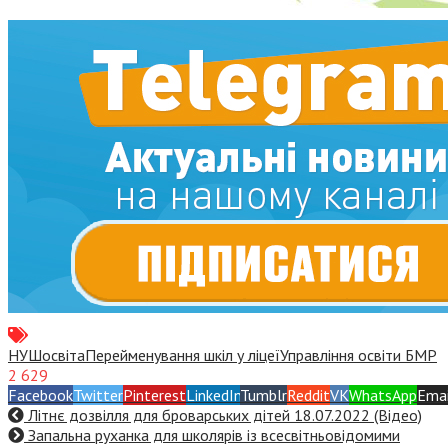
НУШ
освіта
Перейменування шкіл у ліцеї
Управління освіти БМР
2 629
Facebook
Twitter
Pinterest
LinkedIn
Tumblr
Reddit
VK
WhatsApp
Emai
Літнє дозвілля для броварських дітей 18.07.2022 (Відео)
Запальна руханка для школярів із всесвітньовідомими