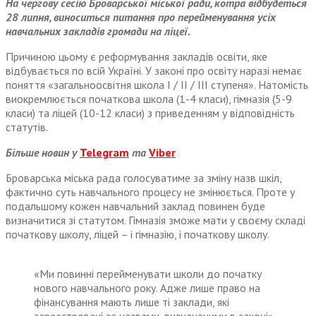
На чергову сесію Броварської міської ради, котра відбудеться
28 липня, виноситься питання про перейменування усіх
навчальних закладів громади на ліцеї.
Причиною цьому є реформування закладів освіти, яке
відбувається по всій Україні. У законі про освіту наразі немає
поняття «загальноосвітня школа І / II / III ступеня». Натомість
виокремлюється початкова школа (1-4 класи), гімназія (5-9
класи) та ліцей (10-12 класи) з приведенням у відповідність
статутів.
Більше новин у
Telegram
та
Viber
Броварська міська рада голосуватиме за зміну назв шкіл,
фактично суть навчального процесу не змінюється. Проте у
подальшому кожен навчальний заклад повинен буде
визначитися зі статутом. Гімназія зможе мати у своєму складі
початкову школу, ліцей – і гімназію, і початкову школу.
«Ми повинні перейменувати школи до початку
нового навчального року. Адже лише право на
фінансування мають лише ті заклади, які