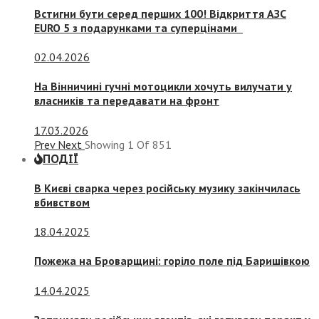
Встигни бути серед перших 100! Відкриття АЗС
EURO 5 з подарунками та суперцінами
02.04.2026
На Вінничині гучні мотоцикли хочуть вилучати у
власників та передавати на фронт
17.03.2026
Prev
Next
Showing
1
Of
851
ПОДІЇ
В Києві сварка через російську музику закінчилась
вбивством
18.04.2025
Пожежа на Броварщині: горіло поле під Баришівкою
14.04.2025