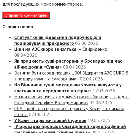
для последующих моих комментариев.
Стрічка новин
Статуетки як ідеальний подарунок для
поціновувачів прекрасного
03.06.2026
Ціни на АЗС скоро знизяться, –
Свириденко
08.04.2026
Як працюють суші-ресторани у Броварах під час
війни: досвід «Сушия»
08.04.2026
Встигни бути серед перших 100! Відкриття АЗС EURO 5
з подарунками та суперцінами
02.04.2026
На Вінничині гучні мотоцикли хочуть вилучати у
власників та передавати на фронт
17.03.2026
На щиті повернувся додому Захисник України, – солдат
Солодкий Серафим Володимирович
02.06.2025
СБУ запобігла серії нових терактів у Києві, затримано
агента
02.06.2025
У Калиті горів житловий будинок
19.05.2025
У Броварах пройшов благодійний хореографічний
фестиваль «Смайл скликає друзів»
08.05.2025