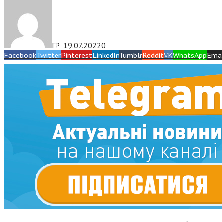
ГР
19.07.2022
0
—
Facebook
Twitter
Pinterest
LinkedIn
Tumblr
Reddit
VK
WhatsApp
Emai