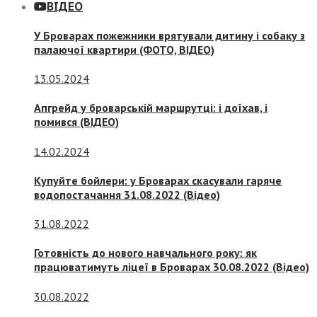
ВІДЕО
У Броварах пожежники врятували дитину і собаку з
палаючої квартири (ФОТО, ВІДЕО)
13.05.2024
Апгрейд у броварській маршрутці: і доїхав, і
помився (ВІДЕО)
14.02.2024
Купуйте бойлери: у Броварах скасували гаряче
водопостачання 31.08.2022 (Відео)
31.08.2022
Готовність до нового навчального року: як
працюватимуть ліцеї в Броварах 30.08.2022 (Відео)
30.08.2022