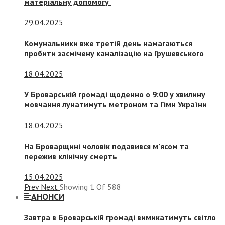
матеріальну допомогу
29.04.2025
Комунальники вже третій день намагаються
пробити засмічену каналізацію на Грушевського
18.04.2025
У Броварській громаді щоденно о 9:00 у хвилину
мовчання лунатимуть метроном та Гімн України
18.04.2025
На Броварщині чоловік подавився м’ясом та
пережив клінічну смерть
15.04.2025
Prev
Next
Showing
1
Of
588
АНОНСИ
Завтра в Броварській громаді вимикатимуть світло