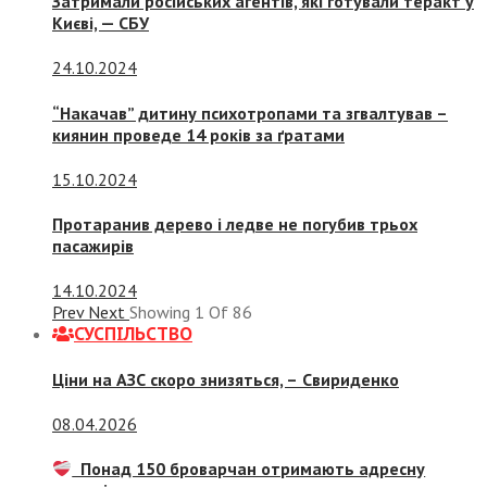
Затримали російських агентів, які готували теракт у
Києві, — СБУ
24.10.2024
“Накачав” дитину психотропами та згвалтував –
киянин проведе 14 років за ґратами
15.10.2024
Протаранив дерево і ледве не погубив трьох
пасажирів
14.10.2024
Prev
Next
Showing
1
Of
86
СУСПIЛЬСТВО
Ціни на АЗС скоро знизяться, –
Свириденко
08.04.2026
Понад 150 броварчан отримають адресну