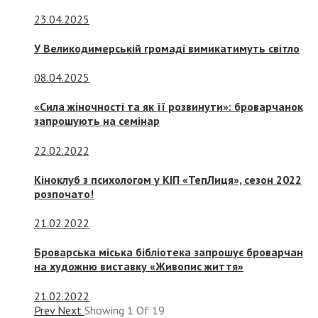
23.04.2025
У Великодимерській громаді вимикатимуть світло
08.04.2025
«Сила жіночності та як її розвинути»: броварчанок
запрошують на семінар
22.02.2022
Кіноклуб з психологом у КІП «ТепЛиця», сезон 2022
розпочато!
21.02.2022
Броварська міська бібліотека запрошує броварчан
на художню виставку «Живопис життя»
21.02.2022
Prev
Next
Showing
1
Of
19