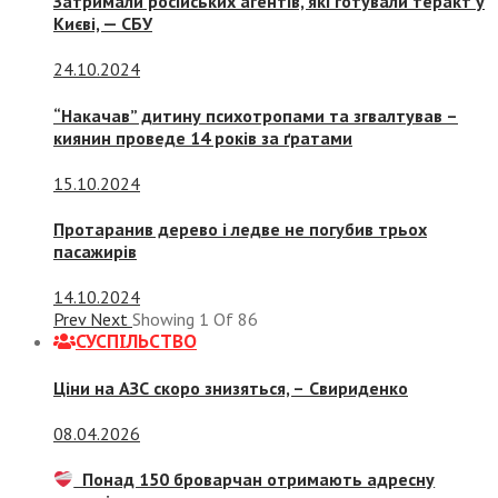
Затримали російських агентів, які готували теракт у
Києві, — СБУ
24.10.2024
“Накачав” дитину психотропами та згвалтував –
киянин проведе 14 років за ґратами
15.10.2024
Протаранив дерево і ледве не погубив трьох
пасажирів
14.10.2024
Prev
Next
Showing
1
Of
86
СУСПIЛЬСТВО
Ціни на АЗС скоро знизяться, –
Свириденко
08.04.2026
Понад 150 броварчан отримають адресну