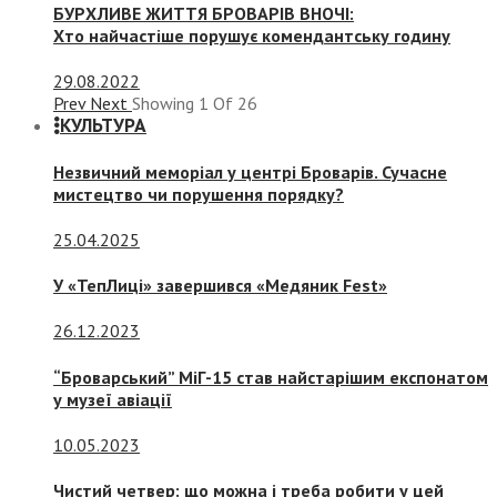
БУРХЛИВЕ ЖИТТЯ БРОВАРІВ ВНОЧІ:
Хто найчастіше порушує комендантську годину
29.08.2022
Prev
Next
Showing
1
Of
26
КУЛЬТУРА
Незвичний меморіал у центрі Броварів. Сучасне
мистецтво чи порушення порядку?
25.04.2025
У «ТепЛиці» завершився «Медяник Fest»
26.12.2023
“Броварський” МіГ-15 став найстарішим експонатом
у музеї авіації
10.05.2023
Чистий четвер: що можна і треба робити у цей