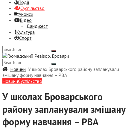
Події
Суспiльство
Анонси
Відео
Дайджест
Культура
Спорт
Новини
У школах Броварського району запланували
змішану форму навчання – РВА
Новини
Суспiльство
У школах Броварського
району запланували змішану
форму навчання – РВА