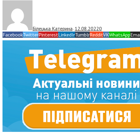
Білецька Катерина
12.08.2022
0
—
Facebook
Twitter
Pinterest
LinkedIn
Tumblr
Reddit
VK
WhatsApp
Emai