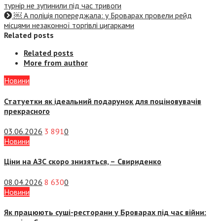
турнір не зупинили під час тривоги
￼ А поліція попереджала: у Броварах провели рейд
місцями незаконної торгівлі цигарками
Related posts
Related posts
More from author
Новини
Статуетки як ідеальний подарунок для поціновувачів
прекрасного
03.06.2026
3 891
0
Новини
Ціни на АЗС скоро знизяться, –
Свириденко
08.04.2026
8 630
0
Новини
Як працюють суші-ресторани у Броварах під час війни: