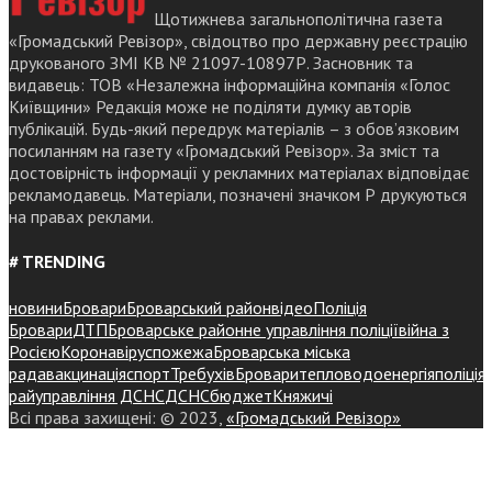
Щотижнева загальнополітична газета
«Громадський Ревізор», свідоцтво про державну реєстрацію
друкованого ЗМІ КВ № 21097-10897Р. Засновник та
видавець: ТОВ «Незалежна інформаційна компанія «Голос
Київщини» Редакція може не поділяти думку авторів
публікацій. Будь-який передрук матеріалів – з обов’язковим
посиланням на газету «Громадський Ревізор». За зміст та
достовірність інформації у рекламних матеріалах відповідає
рекламодавець. Матеріали, позначені значком Р друкуються
на правах реклами.
# TRENDING
новини
Бровари
Броварський район
відео
Поліція
Бровари
ДТП
Броварське районне управління поліції
війна з
Росією
Коронавірус
пожежа
Броварська міська
рада
вакцинація
спорт
Требухів
Броваритепловодоенергія
поліція
райуправління ДСНС
ДСНС
бюджет
Княжичі
Всі права захищені: © 2023,
«Громадський Ревізор»