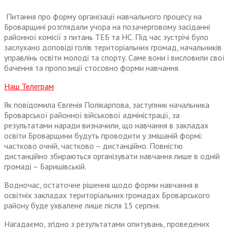
Питання про форму організації навчального процесу на
Броварщині розглядали учора на позачерговому засіданні
районної комісії з питань ТЕБ та НС. Під час зустрічі було
заслухано доповіді голів територіальних громад, начальників
управлінь освіти молоді та спорту. Саме вони і висловили свої
бачення та пропозиції стосовно форми навчання.
Наш Телеграм
Як повідомила Євгенія Полікарпова, заступник начальника
Броварської районної військової адміністрації, за
результатами наради визначили, що навчання в закладах
освіти Броварщини будуть проводити у змішаній формі:
частково очній, частково – дистанційно. Повністю
дистанційно збираються організувати навчання лише в одній
громаді – Баришівській.
Водночас, остаточне рішення щодо форми навчання в
освітніх закладах територіальних громадах Броварського
району буде ухвалене лише після 15 серпня.
Нагадаємо, згідно з результатами опитувань, проведених