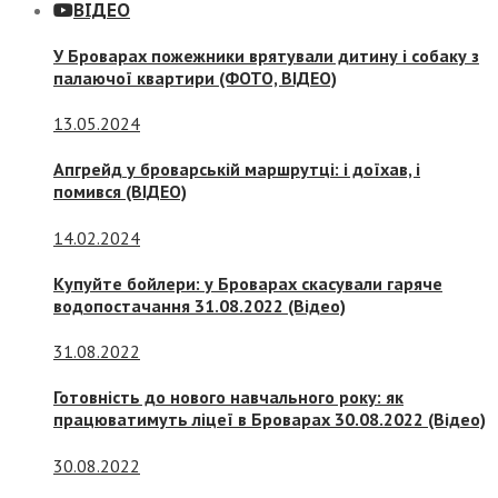
ВІДЕО
У Броварах пожежники врятували дитину і собаку з
палаючої квартири (ФОТО, ВІДЕО)
13.05.2024
Апгрейд у броварській маршрутці: і доїхав, і
помився (ВІДЕО)
14.02.2024
Купуйте бойлери: у Броварах скасували гаряче
водопостачання 31.08.2022 (Відео)
31.08.2022
Готовність до нового навчального року: як
працюватимуть ліцеї в Броварах 30.08.2022 (Відео)
30.08.2022