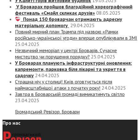
У Калиті горів житловий будинок
19.05.2025
У Броварах пройшов благодійний хореографічний
фестиваль «Смайл скликає друзів»
08.05.2025
Понад 150 броварчан отримають адресну
матеріальну допомогу
29.04.2025
Повний мирний план Трампа під назвою «‎Рамки
російсько-української угоди» вперше опублікували в ЗМІ
25.04.2025
Незвичний меморіал у центрі Броварів. Сучасне
мистецтво чи порушення порядку?
25.04.2025
У Броварах планують інфраструктурні оновлення:
капремонти, парковка біля лікарні та укриття в
садочку
24.04.2025
Страшна ніч у столиці! Київ оговтується після
наймасштабнішої атаки з початку року!
24.04.2025
Завтра в Броварській громаді вимикатимуть світло
23.04.2025
Громадський Ревізор. Бровари
Про нас