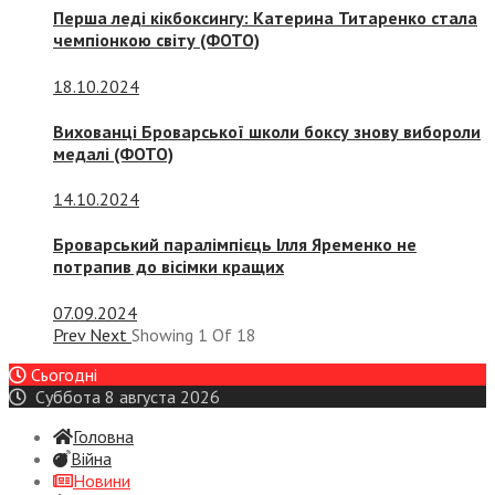
Перша леді кікбоксингу: Катерина Титаренко стала
чемпіонкою світу (ФОТО)
18.10.2024
Вихованці Броварської школи боксу знову вибороли
медалі (ФОТО)
14.10.2024
Броварський паралімпієць Ілля Яременко не
потрапив до вісімки кращих
07.09.2024
Prev
Next
Showing
1
Of
18
Сьогодні
Суббота 8 августа 2026
Головна
Війна
Новини