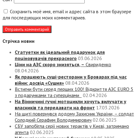
Сохранить моё имя, email и адрес сайта в этом браузере
для последующих моих комментариев.
Стрічка новин
Статуетки як ідеальний подарунок для
поціновувачів прекрасного
03.06.2026
Ціни на АЗС скоро знизяться, –
Свириденко
08.04.2026
Як працюють суші-ресторани у Броварах під час
війни: досвід «Сушия»
08.04.2026
Встигни бути серед перших 100! Відкриття АЗС EURO 5
з подарунками та суперцінами
02.04.2026
На Вінничині гучні мотоцикли хочуть вилучати у
власників та передавати на фронт
17.03.2026
На щиті повернувся додому Захисник України, – солдат
Солодкий Серафим Володимирович
02.06.2025
СБУ запобігла серії нових терактів у Києві, затримано
агента
02.06.2025