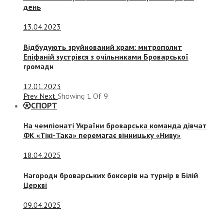
день
13.04.2023
Відбудують зруйнований храм: митрополит
Епіфаній зустрівся з очільниками Броварської
громади
12.01.2023
Prev
Next
Showing
1
Of
9
СПОРТ
На чемпіонаті України броварська команда дівчат
ФК «Тікі-Така» перемагає вінницьку «Ниву»
18.04.2025
Нагороди броварських боксерів на турнір в Білій
Церкві
09.04.2025