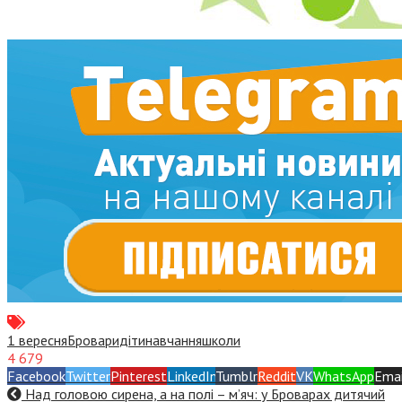
1 вересня
Бровари
діти
навчання
школи
4 679
Facebook
Twitter
Pinterest
LinkedIn
Tumblr
Reddit
VK
WhatsApp
Emai
Над головою сирена, а на полі – м’яч: у Броварах дитячий