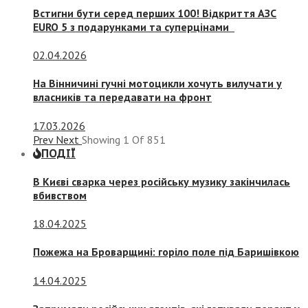
Встигни бути серед перших 100! Відкриття АЗС
EURO 5 з подарунками та суперцінами
02.04.2026
На Вінничині гучні мотоцикли хочуть вилучати у
власників та передавати на фронт
17.03.2026
Prev
Next
Showing
1
Of
851
ПОДІЇ
В Києві сварка через російську музику закінчилась
вбивством
18.04.2025
Пожежа на Броварщині: горіло поле під Баришівкою
14.04.2025