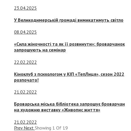
23.04.2025
У Великодимерській громаді вимикатимуть світло
08.04.2025
«Сила жіночності та як її розвинути»: броварчанок
запрошують на семінар
22.02.2022
Кіноклуб з психологом у КІП «ТепЛиця», сезон 2022
розпочато!
21.02.2022
Броварська міська бібліотека запрошує броварчан
на художню виставку «Живопис життя»
21.02.2022
Prev
Next
Showing
1
Of
19