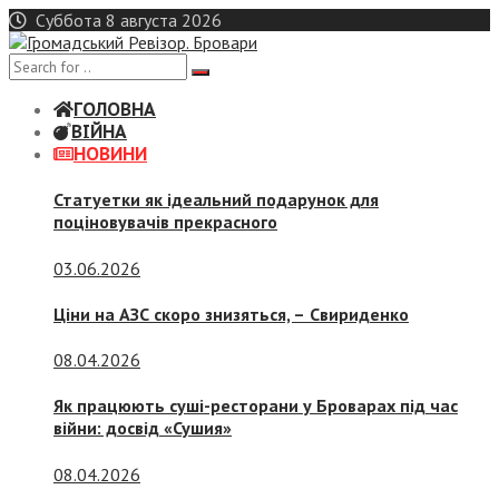
Skip
Суббота 8 августа 2026
to
content
ГОЛОВНА
ВІЙНА
НОВИНИ
Статуетки як ідеальний подарунок для
поціновувачів прекрасного
03.06.2026
Ціни на АЗС скоро знизяться, –
Свириденко
08.04.2026
Як працюють суші-ресторани у Броварах під час
війни: досвід «Сушия»
08.04.2026