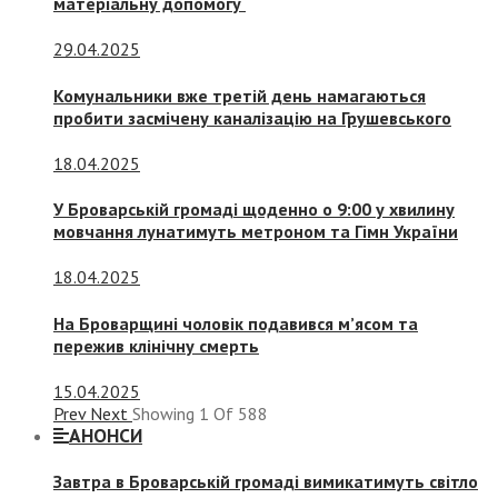
матеріальну допомогу
29.04.2025
Комунальники вже третій день намагаються
пробити засмічену каналізацію на Грушевського
18.04.2025
У Броварській громаді щоденно о 9:00 у хвилину
мовчання лунатимуть метроном та Гімн України
18.04.2025
На Броварщині чоловік подавився м’ясом та
пережив клінічну смерть
15.04.2025
Prev
Next
Showing
1
Of
588
АНОНСИ
Завтра в Броварській громаді вимикатимуть світло